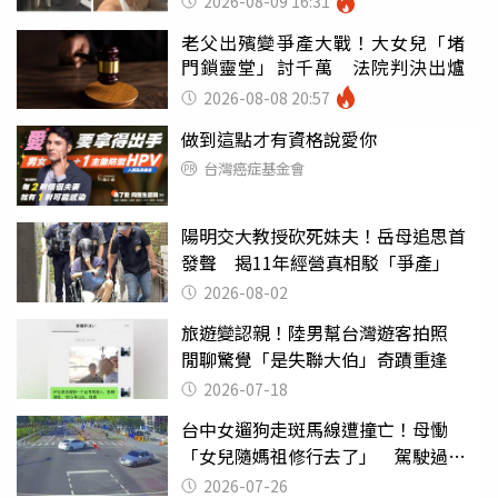
2026-08-09 16:31
老父出殯變爭產大戰！大女兒「堵
門鎖靈堂」討千萬 法院判決出爐
2026-08-08 20:57
做到這點才有資格說愛你
台灣癌症基金會
陽明交大教授砍死妹夫！岳母追思首
發聲 揭11年經營真相駁「爭產」
2026-08-02
旅遊變認親！陸男幫台灣遊客拍照
閒聊驚覺「是失聯大伯」奇蹟重逢
2026-07-18
台中女遛狗走斑馬線遭撞亡！母慟
「女兒隨媽祖修行去了」 駕駛過失
致死判9月
2026-07-26