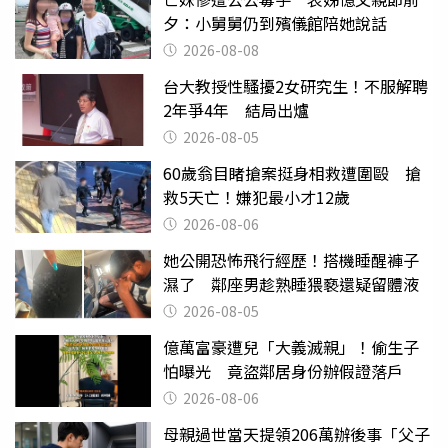
夕：小舅舅仍到殯儀館陪她說話
2026-08-08
台大教授性騷擾2女研究生！不服解聘
2年爭4年 結局出爐
2026-08-05
60歲翁目睹搶案挺身相救遭圍毆 搶
救5天亡！嫌犯最小才12歲
2026-08-06
她公開恐怖飛行經歷！搭機睡醒褲子
濕了 鄰座男趁熟睡猥褻還疑留體液
2026-08-05
億萬富豪遭兒「大義滅親」！偷生子
怕曝光 竟盜鄰居身份辦假證落戶
2026-08-06
母親過世當天提領206萬辦後事「父子