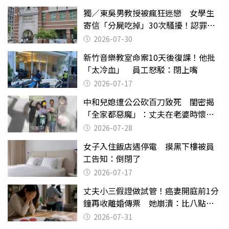
獨／東吳男教授被瘋狂迷戀 女學生
寄信「分屍吃掉」30次騷擾！認罪免
關
2026-07-30
新竹音樂教室命案10天後復課！他批
「太冷血」 員工怒駁：閉上嘴
2026-07-17
中和兒媳遭公公砍百刀致死 閨密揭
「全家都惡魔」：丈夫在老婆時懷孕
摔東西
2026-07-28
女子入住飯店遇停電 摸黑下樓被員
工告知：倒閉了
2026-07-17
丈夫小三假證做試管！癌妻開庭前1分
鐘再收離婚傳票 她崩潰：比八點檔
還扯
2026-07-31