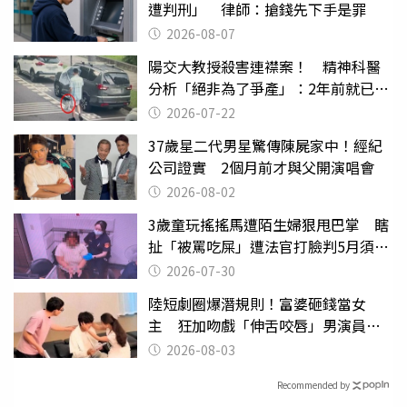
遭判刑」 律師：搶錢先下手是罪
2026-08-07
陽交大教授殺害連襟案！ 精神科醫
分析「絕非為了爭產」：2年前就已言
行詭異
2026-07-22
37歲星二代男星驚傳陳屍家中！經紀
公司證實 2個月前才與父開演唱會
2026-08-02
3歲童玩搖搖馬遭陌生婦狠甩巴掌 瞎
扯「被罵吃屎」遭法官打臉判5月須入
監
2026-07-30
陸短劇圈爆潛規則！富婆砸錢當女
主 狂加吻戲「伸舌咬唇」男演員崩
潰
2026-08-03
Recommended by