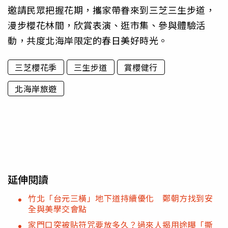
邀請民眾把握花期，攜家帶眷來到三芝三生步道，
漫步櫻花林間，欣賞表演、逛市集、參與體驗活
動，共度北海岸限定的春日美好時光。
三芝櫻花季
三生步道
賞櫻健行
北海岸旅遊
延伸閱讀
竹北「台元三橫」地下道持續優化 鄭朝方找到安
全與美學交會點
家門口突被貼符咒要放多久？過來人揭用途曝「撕