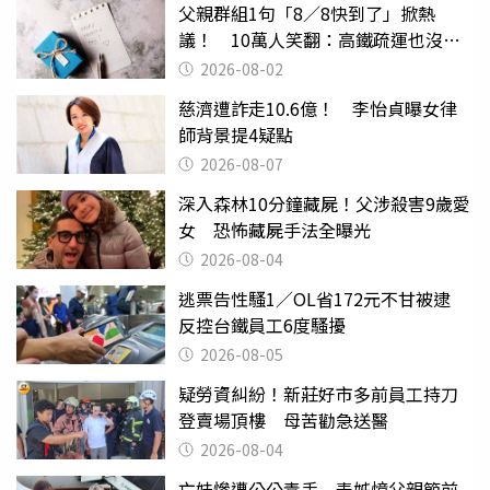
父親群組1句「8／8快到了」掀熱
議！ 10萬人笑翻：高鐵疏運也沒列
父親節
2026-08-02
慈濟遭詐走10.6億！ 李怡貞曝女律
師背景提4疑點
2026-08-07
深入森林10分鐘藏屍！父涉殺害9歲愛
女 恐怖藏屍手法全曝光
2026-08-04
逃票告性騷1／OL省172元不甘被逮
反控台鐵員工6度騷擾
2026-08-05
疑勞資糾紛！新莊好市多前員工持刀
登賣場頂樓 母苦勸急送醫
2026-08-04
亡妹慘遭公公毒手 表姊憶父親節前