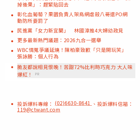
掉後果」：趕緊貼回去
彰化血葡萄？果園負責人架鳥網虐殺八哥還PO網
動防所要罰了
民進黨「女力新宜蘭」 林國漳推4大婦幼政見
更多最新熱門議題：2026九合一選舉
WBC情蒐爭議延燒！陳柏豪致歉「只是開玩笑」
張詠勝：個人行為
脆友都說相見恨晚！苦甜72%比利時巧克力 大人味
爆紅！
PR
(02)6630-8641
投訴爆料專線：
、投訴爆料信箱：
119@ctwant.com