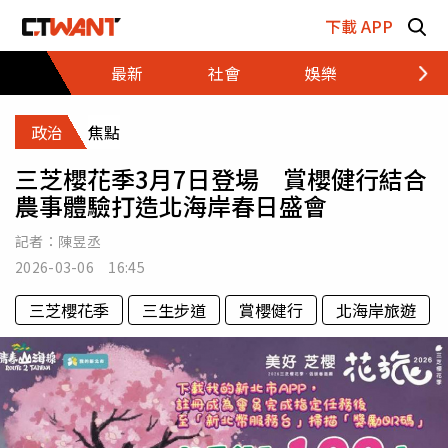
跳至主要內容區塊
下載 APP
最新
社會
娛樂
財經
政治
焦點
三芝櫻花季3月7日登場 賞櫻健行結合
農事體驗打造北海岸春日盛會
記者：
陳昱丞
2026-03-06 16:45
三芝櫻花季
三生步道
賞櫻健行
北海岸旅遊