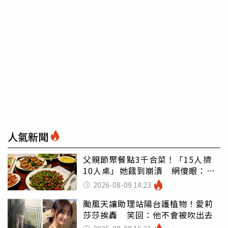
人氣新聞
父親節聚餐點3千合菜！「15人擠
10人桌」她餓到崩潰 網傻眼：讓
店家看笑話
2026-08-09 14:23
颱風天讓助理站陽台護植物！愛莉
莎莎挨轟 笑回：他不會被吹出去