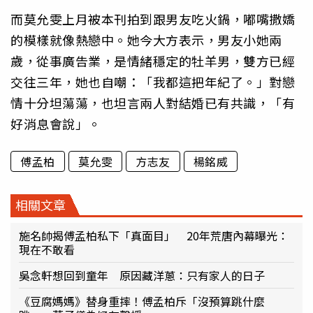
而莫允雯上月被本刊拍到跟男友吃火鍋，嘟嘴撒嬌
的模樣就像熱戀中。她今大方表示，男友小她兩
歲，從事廣告業，是情緒穩定的牡羊男，雙方已經
交往三年，她也自嘲：「我都這把年紀了。」對戀
情十分坦蕩蕩，也坦言兩人對結婚已有共識，「有
好消息會說」。
傅孟柏
莫允雯
方志友
楊銘威
相關文章
施名帥揭傅孟柏私下「真面目」 20年荒唐內幕曝光：
現在不敢看
吳念軒想回到童年 原因藏洋蔥：只有家人的日子
《豆腐媽媽》替身重摔！傅孟柏斥「沒預算跳什麼