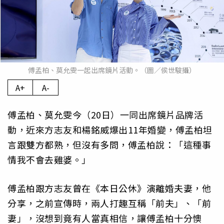
傅孟柏、莫允雯一起出席鏡片活動。（圖／侯世駿攝）
A+
A-
傅孟柏、莫允雯今（20日）一同出席鏡片品牌活
動，近來方志友和楊銘威爆出11年婚變，傅孟柏坦
言跟雙方都熟，但沒有多問，傅孟柏說：「這種事
情我不會去雞婆。」
傅孟柏跟方志友曾在《本日公休》演離婚夫妻，他
分享，之前宣傳時，兩人打趣互稱「前夫」、「前
妻」，沒想到竟有人當真相信，讓傅孟柏十分懊