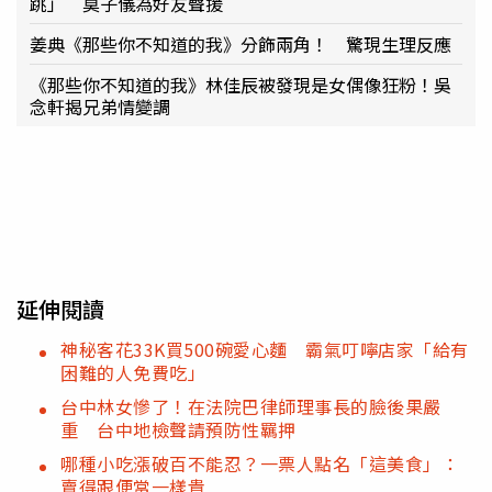
跳」 莫子儀為好友聲援
姜典《那些你不知道的我》分飾兩角！ 驚現生理反應
《那些你不知道的我》林佳辰被發現是女偶像狂粉！吳
念軒揭兄弟情變調
延伸閱讀
神秘客花33K買500碗愛心麵 霸氣叮嚀店家「給有
困難的人免費吃」
台中林女慘了！在法院巴律師理事長的臉後果嚴
重 台中地檢聲請預防性羈押
哪種小吃漲破百不能忍？一票人點名「這美食」：
賣得跟便當一樣貴