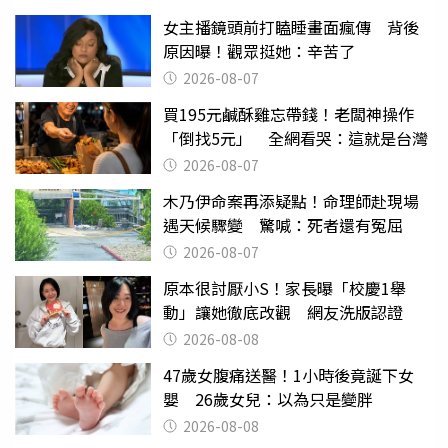
女主播鏡頭前打瞌睡畫面瘋傳 背後
原因曝！觀眾挺她：辛苦了
2026-08-07
買195元鹹酥雞忘帶錢！老闆神操作
「倒找5元」 全網看哭：這就是台灣
2026-08-07
木乃伊命案再添疑點！命理師赴現場
遇天候驟變 驚喊：死者還有冤屈
2026-08-07
原本很討厭小S！家長曝「校慶1舉
動」讓她徹底改觀 網友洗版認證
2026-08-08
47歲女腹痛送醫！1小時後竟誕下女
嬰 26歲女兒：以為只是變胖
2026-08-08