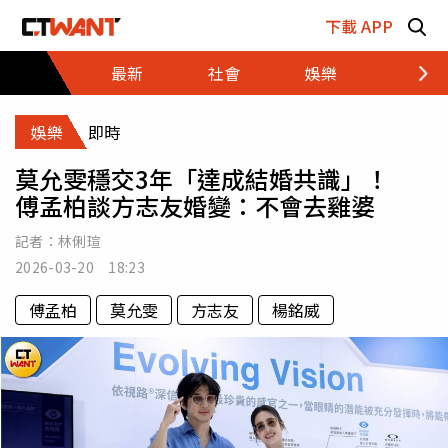
跳至主要內容區塊
下載 APP
最新
社會
娛樂
財經
娛樂
即時
莫允雯穩交3年「達成結婚共識」！
傅孟柏談方志友婚變：不會去雞婆
記者：
林俐瑄
2026-03-20 18:23
傅孟柏
莫允雯
方志友
楊銘威