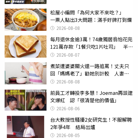
松屋小編問「為何大家不來吃？」
一票人點出3大問題：滿手好牌打到爛
2026-08-08
每月退休金逾3萬！74歲獨居翁怕花完
121萬存款「1餐只吃1片吐司」 半年
後暴瘦嚇壞女兒
2026-08-07
煮菜遭婆婆關火還一路追罵！丈夫只
回「媽媽老了」勸她別計較 人妻超
崩潰：我像台傭
2026-08-08
前員工才轉投李多慧！Joeman再談建
文爆紅 認「很清楚他的價值」
2026-08-06
台大教授性騷擾2女研究生！不服解聘
2年爭4年 結局出爐
2026-08-05