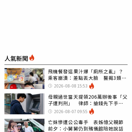
人氣新聞
飛機餐發這果汁爆「廁所之亂」？
乘客崩潰：差點丟大臉 醫揭3類人
別亂喝
2026-08-08 15:53
母親過世當天提領206萬辦後事「父
子遭判刑」 律師：搶錢先下手是
罪
2026-08-07 09:55
亡妹慘遭公公毒手 表姊憶父親節
前夕：小舅舅仍到殯儀館陪她說話