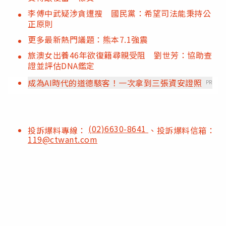
李傅中武疑涉貪遭搜 國民黨：希望司法能秉持公
正原則
更多最新熱門議題：熊本7.1強震
旅澳女出養46年欲復籍尋親受阻 劉世芳：協助查
證並評估DNA鑑定
成為AI時代的道德駭客！一次拿到三張資安證照
PR
(02)6630-8641
投訴爆料專線：
、投訴爆料信箱：
119@ctwant.com