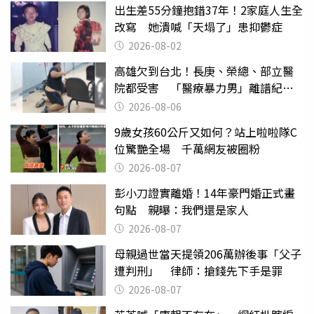
出生差55分鐘抱錯37年！2家庭人生全
改寫 她潰喊「天塌了」患抑鬱症
2026-08-02
高雄欠到台北！長庚、榮總、部立醫
院都受害 「醫療暴力男」離譜紀錄
曝光
2026-08-06
9歲女孩60公斤又如何？站上啦啦隊C
位驚艷全場 千萬網友被圈粉
2026-08-07
彭小刀證實離婚！14年豪門婚正式畫
句點 親曝：我們還是家人
2026-08-07
母親過世當天提領206萬辦後事「父子
遭判刑」 律師：搶錢先下手是罪
2026-08-07