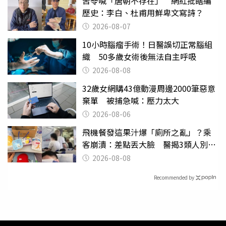
苦苓喊「唐朝不存在」 網紅批瞎編
歷史：李白、杜甫用鮮卑文寫詩？
2026-08-07
10小時腦瘤手術！日醫誤切正常腦組
織 50多歲女術後無法自主呼吸
2026-08-08
32歲女網購43億動漫周邊2000筆惡意
棄單 被捕急喊：壓力太大
2026-08-06
飛機餐發這果汁爆「廁所之亂」？乘
客崩潰：差點丟大臉 醫揭3類人別亂
喝
2026-08-08
Recommended by