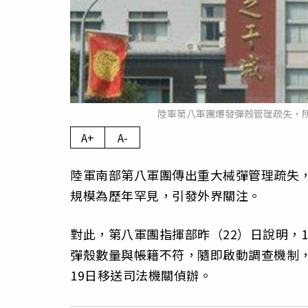
陸軍第八軍團爆發彈殼管理疏失，所
A+
A-
陸軍南部第八軍團傳出重大械彈管理疏失，所
規模為歷年罕見，引發外界關注。
對此，第八軍團指揮部昨（22）日說明，
彈殼數量與帳籍不符，隨即啟動調查機制
19日移送司法機關偵辦。