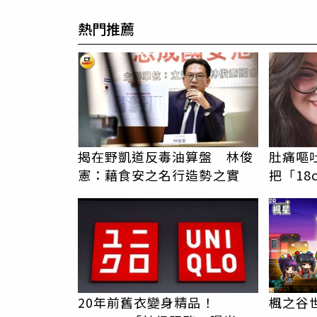
熱門推薦
揭在野凱道反毒油算盤 林俊
肚痛嘔
憲：藉食安之名行造勢之實
把「18
腔 她
PR
20年前舊衣變身精品！
楓之谷世