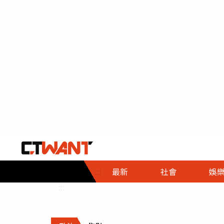
社會首頁
娛樂首頁
財經首頁
政
:::
最新
社會
娛
時事
即時
熱線
:::
直擊
大條
人物
調查
專題
３Ｃ