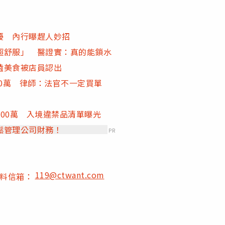
擾 內行曝趕人妙招
超舒服」 醫證實：真的能鎖水
嗑美食被店員認出
20萬 律師：法官不一定買單
00萬 入境違禁品清單曝光
鬆管理公司財務！
PR
119@ctwant.com
爆料信箱：