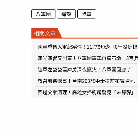
八軍團
彈殼
陸軍
相關文章
國軍重傳大軍紀案件！117旅短少「8千發步
漢光演習又出事！八軍團軍車自撞石墩 3官
陸軍左營營區庫房深夜竄火！八軍團回應了
教召前傳憾事！台南203旅中士提前布置場地
回逝父家清理！高雄女掃廚房驚見「未爆彈」