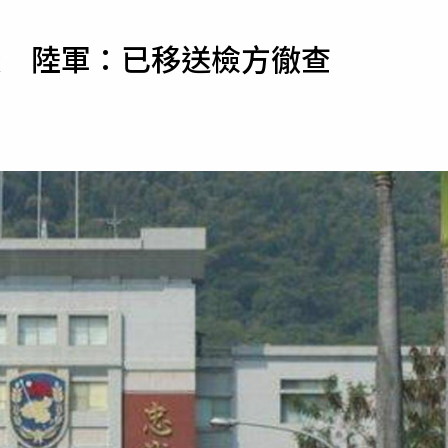
寵物
殼 陸軍：已移送檢方徹查
運勢
運動
梅酒