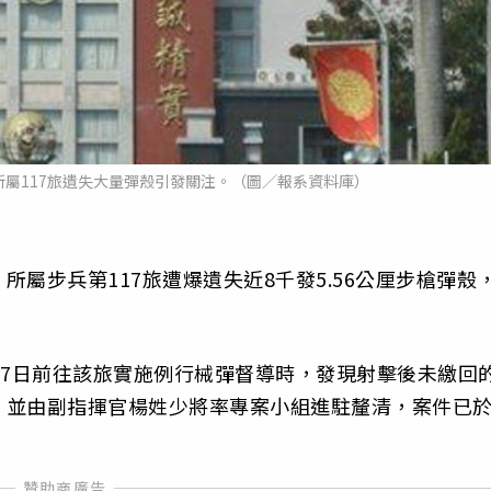
屬117旅遺失大量彈殼引發關注。（圖／報系資料庫）
屬步兵第117旅遭爆遺失近8千發5.56公厘步槍彈殼
17日前往該旅實施例行械彈督導時，發現射擊後未繳回
，並由副指揮官楊姓少將率專案小組進駐釐清，案件已