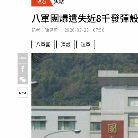
政治
焦點
人物
汽車
八軍團爆遺失近8千發彈
專欄
房產新勢力
記者：
陳昱丞
2026-03-23 07:56
八軍團
彈殼
陸軍
Next