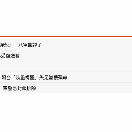
槍彈殼」 八軍團認了
兵受傷送醫
 陽台「裝監視器」失足墜樓殞命
 軍警急封鎖排除