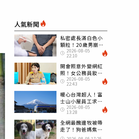
人氣新聞
私密處長滿白色小
顆粒！20歲男崩潰
2026-08-05
求診 醫曝5大真相
22:10
別再誤會
開會照意外變網紅
照！女公務員妝容
2026-08-05
掀2千則留言 本人
22:43
怒嗆：化妝有錯嗎
暖心台灣超人！富
士山小屋員工求助
2026-08-05
「想活下去」 山
13:28
友狂背物資上山：
台灣真的是寶島
全網最醜邊牧被帶
走了！狗爸媽焦慮
到送醫 農場急喊
2026-08-05 17:25