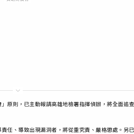
掩」原則，已主動報請高雄地檢署指揮偵辦，將全面追
導責任、導致出現漏洞者，將從重究責、嚴格懲處。另