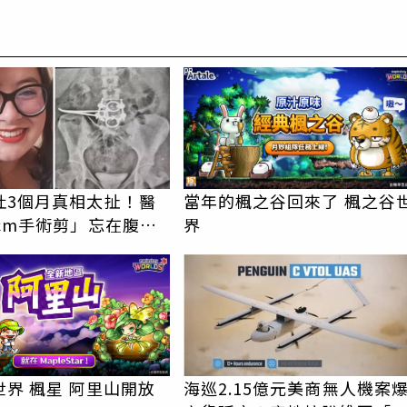
PR
吐3個月真相太扯！醫
當年的楓之谷回來了 楓之谷
cm手術剪」忘在腹
界
腸壞死險喪命
界 楓星 阿里山開放
海巡2.15億元美商無人機案