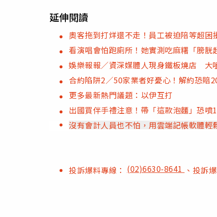
延伸閱讀
奧客拖到打烊還不走！員工被迫陪等超困
看演唱會怕跑廁所！她實測吃麻糬「膀胱
娛樂報報／資深媒體人現身鐵板燒店 大
合約陷阱2／50家業者好憂心！解約恐賠
更多最新熱門議題：以伊互打
出國買伴手禮注意！帶「這款泡麵」恐噴1
沒有會計人員也不怕，用雲端記帳軟體輕
(02)6630-8641
投訴爆料專線：
、投訴