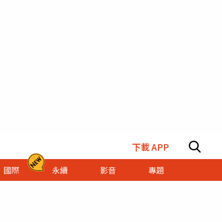
下載 APP
國際
永續
影音
專題