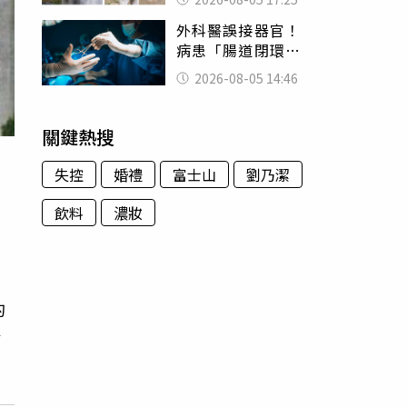
一句話
外科醫誤接器官！
病患「腸道閉環」
無法排便險死 同
2026-08-05 14:46
行看傻：糟糕至極
關鍵熱搜
失控
婚禮
富士山
劉乃潔
飲料
濃妝
，
的
於