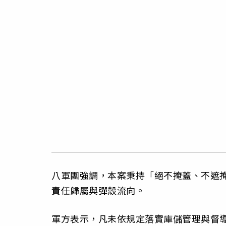
八軍團強調，本案秉持「絕不掩蓋、不遮
責任歸屬與彈殼流向。
軍方表示，凡未依規定落實庫儲管理與督