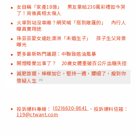
女自稱「家產18億」 男友豪給230萬彩禮如今哭
了！背後真相太傷人
火車到站沒車廂？網笑喊「搭到敞篷的」 內行人
曝真實用途
孫芸芸愛女遠赴澳洲「未婚生子」 孩子生父背景
曝光
更多最新熱門議題：中聯致癌油風暴
開燈睡覺出事了？ 20歲女體重破百公斤血糖失控
減肥首選，檸檬加它，堅持一週，腰細了，瘦到你
懷疑人生
PR
(02)6630-8641
投訴爆料專線：
、投訴爆料信箱：
119@ctwant.com