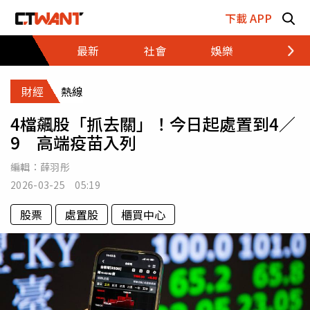
跳至主要內容區塊
下載 APP
最新
社會
娛樂
財經
財經
熱線
4檔飆股「抓去關」！今日起處置到4／
9 高端疫苗入列
編輯：
薛羽彤
2026-03-25 05:19
股票
處置股
櫃買中心