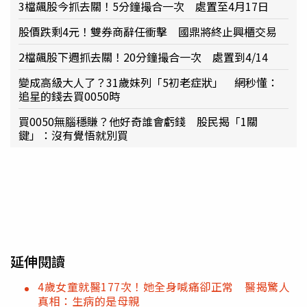
3檔飆股今抓去關！5分鐘撮合一次 處置至4月17日
股價跌剩4元！雙券商辭任衝擊 國鼎將終止興櫃交易
2檔飆股下週抓去關！20分鐘撮合一次 處置到4/14
變成高級大人了？31歲妹列「5初老症狀」 網秒懂：
追星的錢去買0050時
買0050無腦穩賺？他好奇誰會虧錢 股民揭「1關
鍵」：沒有覺悟就別買
延伸閱讀
4歲女童就醫177次！她全身喊痛卻正常 醫揭驚人
真相：生病的是母親