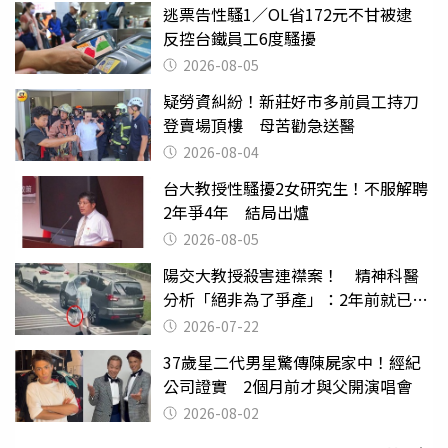
逃票告性騷1／OL省172元不甘被逮
反控台鐵員工6度騷擾
2026-08-05
疑勞資糾紛！新莊好市多前員工持刀
登賣場頂樓 母苦勸急送醫
2026-08-04
台大教授性騷擾2女研究生！不服解聘
2年爭4年 結局出爐
2026-08-05
陽交大教授殺害連襟案！ 精神科醫
分析「絕非為了爭產」：2年前就已言
行詭異
2026-07-22
37歲星二代男星驚傳陳屍家中！經紀
公司證實 2個月前才與父開演唱會
2026-08-02