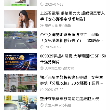
2026-07-18
上班看電腦 眼睛壓力大 護眼保單要入
手【安心護眼定期眼睛險】
安達人壽 安心護眼
台中女遛狗走斑馬線遭撞亡！母慟
「女兒隨媽祖修行去了」 駕駛過失
致死判9月
2026-07-26
009829掌握AI關鍵 大華韓國KOSPI 50
今強勢開募
大華銀全能行銷方案
獨／東吳男教授被瘋狂迷戀 女學生
寄信「分屍吃掉」30次騷擾！認罪免
關
2026-07-30
空汙來襲機車族請關注癌細胞入侵
安達人壽 安心抗癌