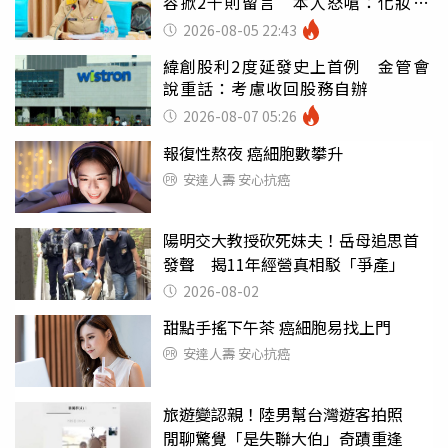
容掀2千則留言 本人怒嗆：化妝有
錯嗎
2026-08-05 22:43
緯創股利2度延發史上首例 金管會
說重話：考慮收回股務自辦
2026-08-07 05:26
報復性熬夜 癌細胞數攀升
安達人壽 安心抗癌
陽明交大教授砍死妹夫！岳母追思首
發聲 揭11年經營真相駁「爭產」
2026-08-02
甜點手搖下午茶 癌細胞易找上門
安達人壽 安心抗癌
旅遊變認親！陸男幫台灣遊客拍照
閒聊驚覺「是失聯大伯」奇蹟重逢