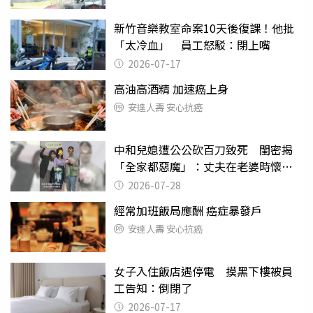
新竹音樂教室命案10天後復課！他批
「太冷血」 員工怒駁：閉上嘴
2026-07-17
高油高酒精 加速癌上身
安達人壽 安心抗癌
中和兒媳遭公公砍百刀致死 閨密揭
「全家都惡魔」：丈夫在老婆時懷孕
摔東西
2026-07-28
經常加班飯局應酬 癌症暴發戶
安達人壽 安心抗癌
女子入住飯店遇停電 摸黑下樓被員
工告知：倒閉了
2026-07-17