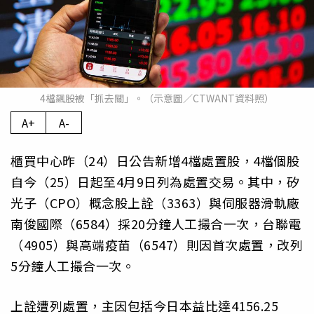
4檔飆股被「抓去關」。（示意圖／CTWANT資料照）
A+
A-
櫃買中心昨（24）日公告新增4檔處置股，4檔個股
自今（25）日起至4月9日列為處置交易。其中，矽
光子（CPO）概念股上詮（3363）與伺服器滑軌廠
南俊國際（6584）採20分鐘人工撮合一次，台聯電
（4905）與高端疫苗（6547）則因首次處置，改列
5分鐘人工撮合一次。
上詮遭列處置，主因包括今日本益比達4156.25