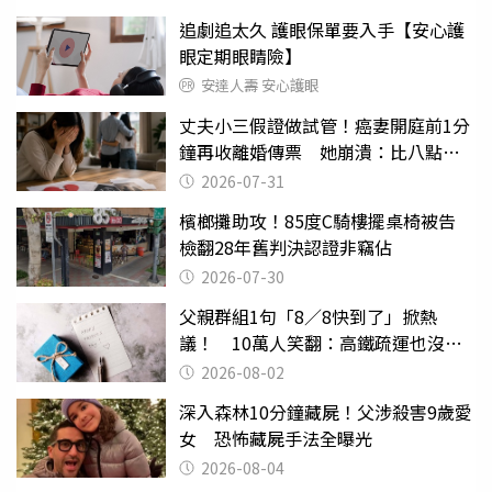
追劇追太久 護眼保單要入手【安心護
眼定期眼睛險】
安達人壽 安心護眼
丈夫小三假證做試管！癌妻開庭前1分
鐘再收離婚傳票 她崩潰：比八點檔
還扯
2026-07-31
檳榔攤助攻！85度C騎樓擺桌椅被告
檢翻28年舊判決認證非竊佔
2026-07-30
父親群組1句「8／8快到了」掀熱
議！ 10萬人笑翻：高鐵疏運也沒列
父親節
2026-08-02
深入森林10分鐘藏屍！父涉殺害9歲愛
女 恐怖藏屍手法全曝光
2026-08-04