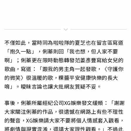
不僅如此，當時同為啦啦隊的夏芝也在留言區寫道
「抱久一點」，俐蓁則回「我也想，但人家不要
啊」；俐蓁更在限時動態轉發范姜彥豐寫給女兒的
歌曲，寫道：「跟我的男主角一起發歌，〈守護你
的微笑〉很溫暖的歌，粿醬平安健康快樂的長大
唷」。曖昧言論也讓大批網友質疑不妥。
事後，俐蓁所屬經紀公司XG娛樂發文緩頰：「謝謝
大家關注俐蓁的作品，很遺憾在網路上有些不理性
的聲音，XG娛樂請大家不要將個人情感套入觀看，
將劇情與現實混淆，還請大家理性觀看。」不過此