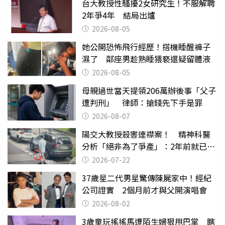
台大教授性騷擾2女研究生！不服解聘
2年爭4年 結局出爐
2026-08-05
她公開恐怖飛行經歷！搭機睡醒褲子
濕了 鄰座男趁熟睡猥褻還疑留體液
2026-08-05
母親過世當天提領206萬辦後事「父子
遭判刑」 律師：搶錢先下手是罪
2026-08-07
陽交大教授殺害連襟案！ 精神科醫
分析「絕非為了爭產」：2年前就已言
行詭異
2026-07-22
37歲星二代男星驚傳陳屍家中！經紀
公司證實 2個月前才與父開演唱會
2026-08-02
3歲童玩搖搖馬遭陌生婦狠甩巴掌 瞎