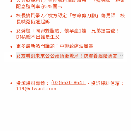
配息殖利率守5％關卡
校長搞鬥爭2／檢方認定「奪命剪刀腳」傷男師 校
長喊冤仍遭起訴
女劈腿「同卵雙胞胎」懷孕產1娃 兄弟搶當爸！
DNA驗不出誰是生父
更多最新熱門議題：中聯致癌油風暴
女友看到未來公公頭頂後驚呆！快買養髮給男友
PR
(02)6630-8641
投訴爆料專線：
、投訴爆料信箱：
119@ctwant.com