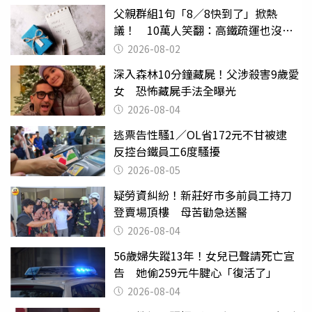
父親群組1句「8／8快到了」掀熱
議！ 10萬人笑翻：高鐵疏運也沒列
父親節
2026-08-02
深入森林10分鐘藏屍！父涉殺害9歲愛
女 恐怖藏屍手法全曝光
2026-08-04
逃票告性騷1／OL省172元不甘被逮
反控台鐵員工6度騷擾
2026-08-05
疑勞資糾紛！新莊好市多前員工持刀
登賣場頂樓 母苦勸急送醫
2026-08-04
56歲婦失蹤13年！女兒已聲請死亡宣
告 她偷259元牛腱心「復活了」
2026-08-04