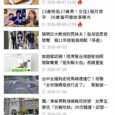
瘦嚇壞女兒
2026-08-07 12:01
15歲倒追27歲男！交往1個月懷
孕 36歲當阿嬤故事曝光
2026-08-06 17:04
陽明交大教授砍死妹夫！岳母追思首
發聲 揭11年經營真相駁「爭產」
2026-08-02
旅遊變認親！陸男幫台灣遊客拍照
閒聊驚覺「是失聯大伯」奇蹟重逢
2026-07-18
台中女遛狗走斑馬線遭撞亡！母慟
「女兒隨媽祖修行去了」 駕駛過失
致死判9月
2026-07-26
獨／東吳男教授被瘋狂迷戀 女學生
寄信「分屍吃掉」30次騷擾！認罪免
關
2026-07-30