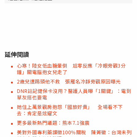
延伸閱讀
心寒！陸女低血糖暈倒 尪零反應「冷眼旁觀3分
鐘」關電腦抱女兒走了
2歲兒遭踢頭他不救 張雁名冷靜旁觀原因曝光
DNR註記健保卡沒用？醫護人員曝「1關鍵」：電到
草灰搭也要電
她住上萬景觀房抱怨「國旅好貴」 全場看不下
去：肯定是炫耀文
更多最新熱門議題：熊本7.1強震
美對外國專利藥課徵100％關稅 陳菁徽：台灣未列