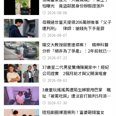
怕曝光 竟盜鄰居身份辦假證落戶
2026-08-06
母親過世當天提領206萬辦後事「父子
遭判刑」 律師：搶錢先下手是罪
2026-08-07
陽交大教授殺害連襟案！ 精神科醫
分析「絕非為了爭產」：2年前就已言
行詭異
2026-07-22
37歲星二代男星驚傳陳屍家中！經紀
公司證實 2個月前才與父開演唱會
2026-08-02
3歲童玩搖搖馬遭陌生婦狠甩巴掌 瞎
扯「被罵吃屎」遭法官打臉判5月須入
監
2026-07-30
陸短劇圈爆潛規則！富婆砸錢當女