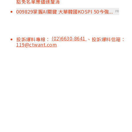
豁免名單應儘速釐清
009829掌握AI關鍵 大華韓國KOSPI 50今強...
PR
(02)6630-8641
投訴爆料專線：
、投訴爆料信箱：
119@ctwant.com