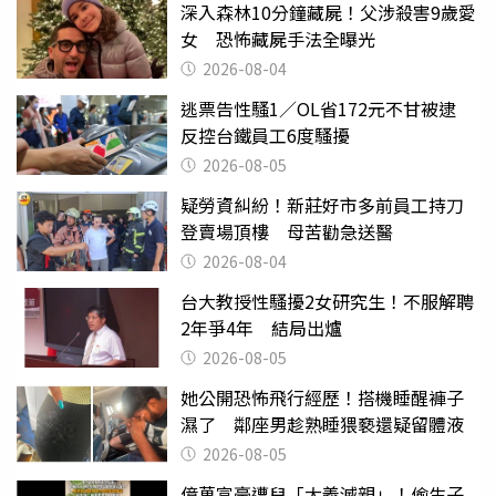
深入森林10分鐘藏屍！父涉殺害9歲愛
女 恐怖藏屍手法全曝光
2026-08-04
逃票告性騷1／OL省172元不甘被逮
反控台鐵員工6度騷擾
2026-08-05
疑勞資糾紛！新莊好市多前員工持刀
登賣場頂樓 母苦勸急送醫
2026-08-04
台大教授性騷擾2女研究生！不服解聘
2年爭4年 結局出爐
2026-08-05
她公開恐怖飛行經歷！搭機睡醒褲子
濕了 鄰座男趁熟睡猥褻還疑留體液
2026-08-05
億萬富豪遭兒「大義滅親」！偷生子