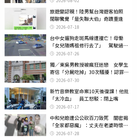
2026-08-02
旅遊變認親！陸男幫台灣遊客拍照
閒聊驚覺「是失聯大伯」奇蹟重逢
2026-07-18
台中女遛狗走斑馬線遭撞亡！母慟
「女兒隨媽祖修行去了」 駕駛過失
致死判9月
2026-07-26
獨／東吳男教授被瘋狂迷戀 女學生
寄信「分屍吃掉」30次騷擾！認罪免
關
2026-07-30
新竹音樂教室命案10天後復課！他批
「太冷血」 員工怒駁：閉上嘴
2026-07-17
中和兒媳遭公公砍百刀致死 閨密揭
「全家都惡魔」：丈夫在老婆時懷孕
摔東西
2026-07-28