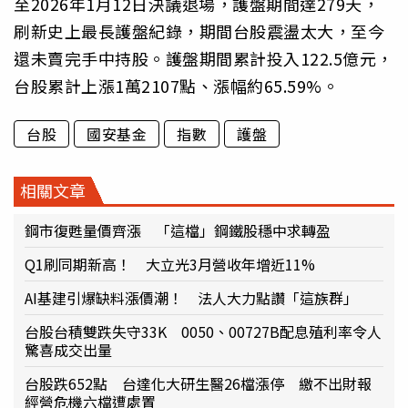
至2026年1月12日決議退場，護盤期間達279天，
刷新史上最長護盤紀錄，期間台股震盪太大，至今
還未賣完手中持股。護盤期間累計投入122.5億元，
台股累計上漲1萬2107點、漲幅約65.59%。
台股
國安基金
指數
護盤
相關文章
鋼市復甦量價齊漲 「這檔」鋼鐵股穩中求轉盈
Q1刷同期新高！ 大立光3月營收年增近11%
AI基建引爆缺料漲價潮！ 法人大力點讚「這族群」
台股台積雙跌失守33K 0050、00727B配息殖利率令人
驚喜成交出量
台股跌652點 台達化大研生醫26檔漲停 繳不出財報
經營危機六檔遭處置