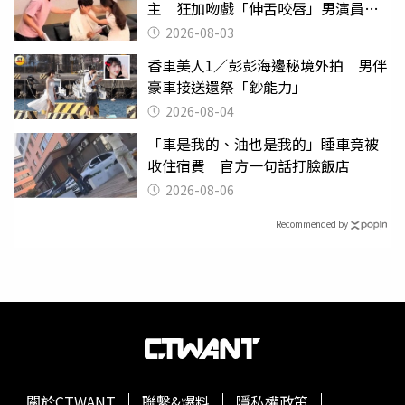
主 狂加吻戲「伸舌咬唇」男演員崩
潰
2026-08-03
香車美人1／彭彭海邊秘境外拍 男伴
豪車接送還祭「鈔能力」
2026-08-04
「車是我的、油也是我的」睡車竟被
收住宿費 官方一句話打臉飯店
2026-08-06
Recommended by
關於CTWANT
聯繫&爆料
隱私權政策