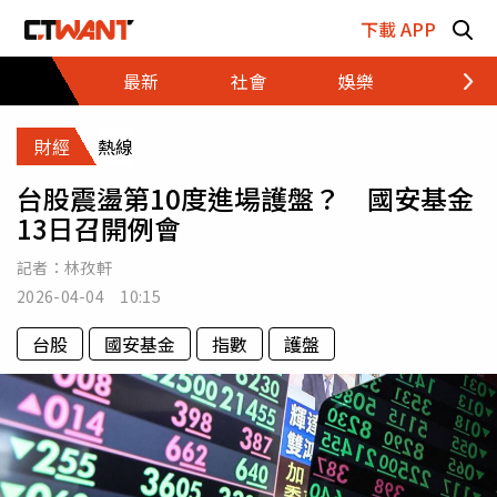
跳至主要內容區塊
下載 APP
最新
社會
娛樂
財經
財經
熱線
台股震盪第10度進場護盤？ 國安基金
13日召開例會
記者：
林孜軒
2026-04-04 10:15
台股
國安基金
指數
護盤