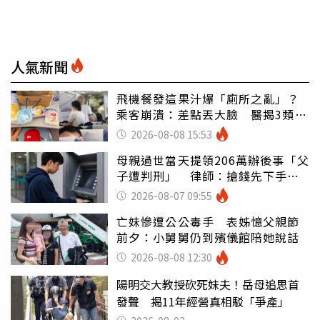
人氣新聞
飛機餐發這果汁爆「廁所之亂」？
乘客崩潰：差點丟大臉 醫揭3類人
別亂喝
2026-08-08 15:53
母親過世當天提領206萬辦後事「父
子遭判刑」 律師：搶錢先下手是
罪
2026-08-07 09:55
亡妹慘遭公公毒手 表姊憶父親節
前夕：小舅舅仍到殯儀館陪她說話
2026-08-08 12:30
陽明交大教授砍死妹夫！岳母追思首
發聲 揭11年經營真相駁「爭產」