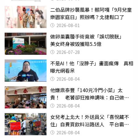
二伯品牌抄襲風暴！蔡阿嘎「9月兒童
樂園家庭日」照辦嗎？北捷鬆口了
2026-08-01
做卵巢囊腫手術竟被「誤切膀胱」
美女終身被毀獲賠5.5億
2026-07-28
不是AI！他「沒脖子」畫面瘋傳 真相
曝光網看呆
2026-08-04
他嫌鼎泰豐「140元冷門小菜」太
貴！ 老饕卻狂推神調味：自己做不
出來
2026-08-04
女兒考上北大！外送員父「喜悅藏不
住」自費買飲料沿路送人 平台霸氣
幫付學費
2026-08-04