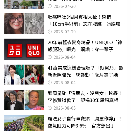
關
2026-07-30
肚痛嘔吐3個月真相太扯！醫把
「18cm手術剪」忘在腹腔 她腸壞死
險喪命
2026-07-29
20年前舊衣變身精品！UNIQLO「神
級服務」曝光 網讚：穿一輩子
2026-08-04
41歲美成這樣合理嗎？「獸醫乃」最
新近照曝光 網暴動：歲月忘了她
2026-08-04
酸周星馳「沒朋友、沒兒女」挨轟！
李修賢道歉了 親揭30年恩怨真相
2026-08-05
環法女子自行車賽爆「胸罩作弊」！
空氣阻力可降3.6％ 官方急出手