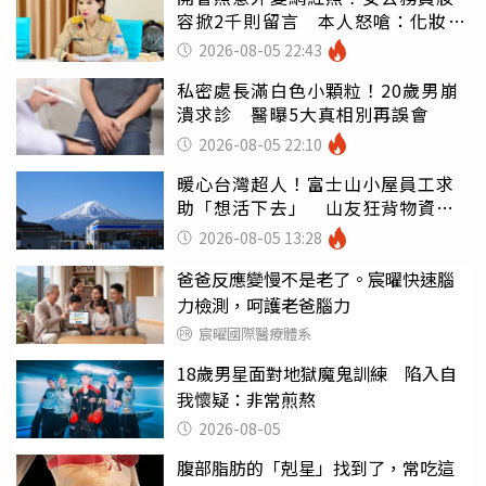
容掀2千則留言 本人怒嗆：化妝有
錯嗎
2026-08-05 22:43
私密處長滿白色小顆粒！20歲男崩
潰求診 醫曝5大真相別再誤會
2026-08-05 22:10
暖心台灣超人！富士山小屋員工求
助「想活下去」 山友狂背物資上
山：台灣真的是寶島
2026-08-05 13:28
爸爸反應變慢不是老了。宸曜快速腦
力檢測，呵護老爸腦力
宸曜國際醫療體系
18歲男星面對地獄魔鬼訓練 陷入自
我懷疑：非常煎熬
2026-08-05
腹部脂肪的「剋星」找到了，常吃這