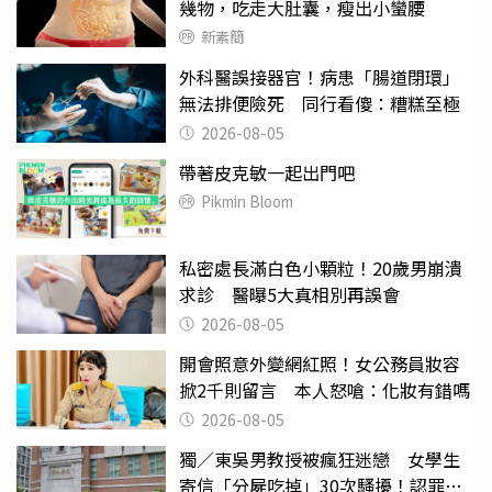
幾物，吃走大肚囊，瘦出小蠻腰
新素簡
外科醫誤接器官！病患「腸道閉環」
無法排便險死 同行看傻：糟糕至極
2026-08-05
帶著皮克敏一起出門吧
Pikmin Bloom
私密處長滿白色小顆粒！20歲男崩潰
求診 醫曝5大真相別再誤會
2026-08-05
開會照意外變網紅照！女公務員妝容
掀2千則留言 本人怒嗆：化妝有錯嗎
2026-08-05
獨／東吳男教授被瘋狂迷戀 女學生
寄信「分屍吃掉」30次騷擾！認罪免