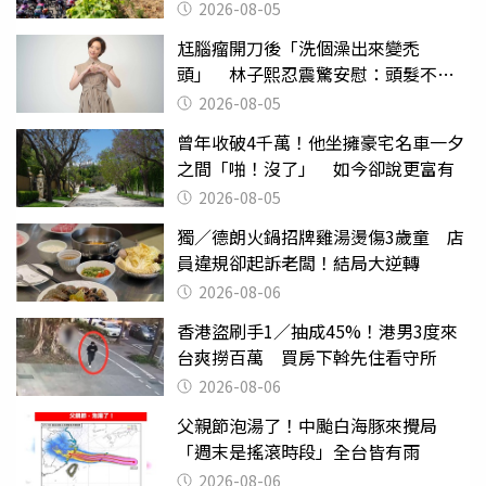
2026-08-05
尪腦瘤開刀後「洗個澡出來變禿
頭」 林子熙忍震驚安慰：頭髮不重
要
2026-08-05
曾年收破4千萬！他坐擁豪宅名車一夕
之間「啪！沒了」 如今卻說更富有
2026-08-05
獨／德朗火鍋招牌雞湯燙傷3歲童 店
員違規卻起訴老闆！結局大逆轉
2026-08-06
香港盜刷手1／抽成45%！港男3度來
台爽撈百萬 買房下斡先住看守所
2026-08-06
父親節泡湯了！中颱白海豚來攪局
「週末是搖滾時段」全台皆有雨
2026-08-06