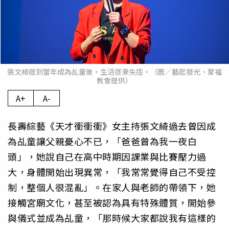
張文綺提到當年成為乩童後，生活逐漸失控。（圖／藝起發光、蒙福
教會提供）
A+
A-
長壽綜藝《天才衝衝衝》女主持張文綺過去曾因成
為乩童讓父親憂心不已，「爸爸曾為我一夜白
頭」，她說自己在高中時期因課業與比賽壓力過
大，身體開始出現異常，「我常常覺得自己不受控
制，整個人很混亂」。在家人與老師的帶領下，她
接觸宮廟文化，甚至被認為具有特殊體質，開始參
與儀式並成為乩童，「那時候大家都說我有這樣的