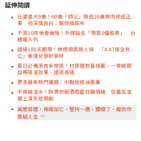
延伸閱讀
比婆婆大9歲！60歲「師父」倒追26歲鮮肉修成正
果 他深情告白：幫妳換尿布
不買10年後會後悔！外媒點名「現買2檔股票」 台
積電入列
錯過180天期限！樂透頭獎無人領 「4.47億全充
公」幸運兒發財夢碎
夏日必備清爽系穿搭！材質選對直接贏，一穿瞬間
自帶降溫效果、還很高級
更多最新熱門議題：中聯致癌油風暴
不爽被潑水！醉男怒砸酒瓶籃狂飆情緒 信義區凌
晨上演失控鬧劇
減肥首選，檸檬加它，堅持一週，腰細了，瘦到你
懷疑人生
PR