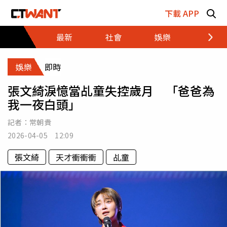
跳至主要內容區塊
下載 APP
最新
社會
娛樂
財經
娛樂
即時
張文綺淚憶當乩童失控歲月 「爸爸為
我一夜白頭」
記者：
常朝貴
2026-04-05 12:09
張文綺
天才衝衝衝
乩童