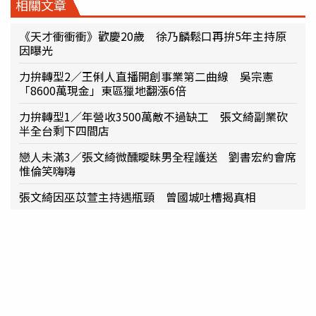
相關文章
《天才衝衝衝》歡慶20歲 徐乃麟鬆口再拚5年主持原
因曝光
力拚轉型2／王俐人直播開創事業第二曲線 吳宗憲
「8600萬現金」東區獵地翻漲6倍
力拚轉型1／年營收3500萬敵不過缺工 張文綺副業砍
半全台剩下四間店
戀人未滿3／張文綺微醺曖昧男全程護送 劉書宏約會席
惟倫笑嗨嗨
張文綺因巫苡萱主持遇瓶頸 曾國城吐槽揭真相