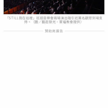
「STILL我在這裡」巡迴音樂會兩場演出吸引近萬名觀眾到場支
持。（圖／藝起發光、蒙福教會提供）