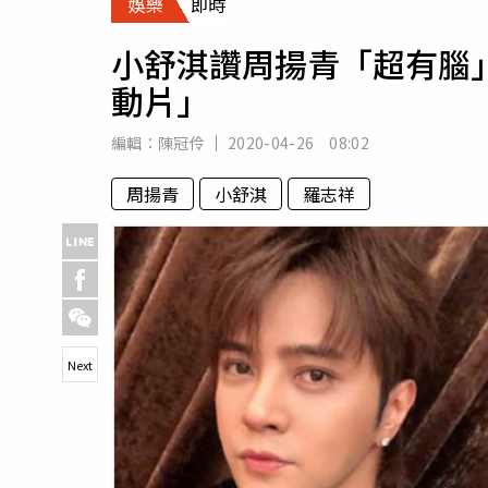
娛樂
即時
人物
汽車
小舒淇讚周揚青「超有腦
專欄
動片」
房產新勢力
編輯：
陳冠伶
2020-04-26 08:02
周揚青
小舒淇
羅志祥
Next