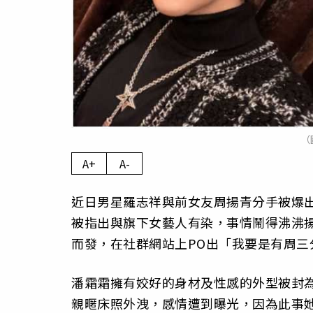
（
A+
A-
近日男星羅志祥與前女友周揚青分手被爆
被指出與旗下女藝人有染，事情鬧得沸沸
而發，在社群網站上PO出「我要是有周
潘霜霜擁有姣好的身材及性感的外型被封
親暱床照外洩，感情遭到曝光，因為此事