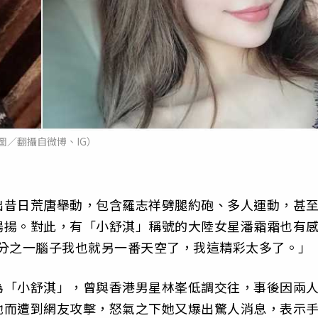
圖／翻攝自微博、IG）
出昔日荒唐舉動，包含羅志祥劈腿約砲、多人運動，甚
揚揚。對此，有「小舒淇」稱號的大陸女星潘霜霜也有
三分之一腦子我也就另一番天空了，我這精彩太多了。」
為「小舒淇」，曾與香港男星林峯低調交往，事後因兩
她而遭到網友攻擊，怒氣之下她又爆出驚人消息，表示