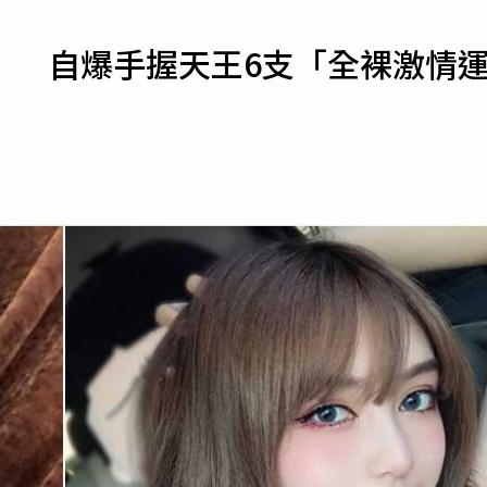
寵物
」 自爆手握天王6支「全裸激情
運勢
運動
梅酒