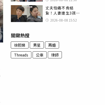
殯儀館陪她說話
丈夫怕痛不肯結
紮！人妻連生3孩
控遭家暴淚喊：真
2026-08-08 15:52
的好累
關鍵熱搜
徐熙娣
男星
再婚
Threads
公車
律師
至
感
人
手