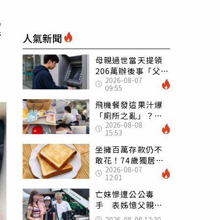
運
人氣新聞
母親過世當天提領
206萬辦後事「父子
2026-08-07
遭判刑」 律師：
09:55
搶錢先下手是罪
飛機餐發這果汁爆
「廁所之亂」？乘
2026-08-08
客崩潰：差點丟大
15:53
臉 醫揭3類人別亂
喝
坐擁百萬存款仍不
敢花！74歲獨居翁
2026-08-07
「1餐只吃1片吐
12:01
司」 半年後暴瘦
嚇壞女兒
亡妹慘遭公公毒
手 表姊憶父親節
前夕：小舅舅仍到
2026-08-08 12:30