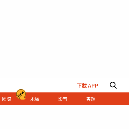
下載 APP
國際
永續
影音
專題