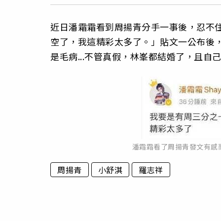
近日潘霜霜看到周揚青分手一事後，忍不
空了，我這精彩太多了。」貼文一公布後
是毛病...不管真假，林峯都結婚了，且
潘霜霜看了周揚青發文有感
周揚青
小舒淇
羅志祥