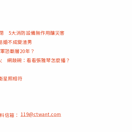
閉 5大消防設備無作用釀災害
祥結婚不成變渣男
軍恐斷層20年？
火 網敲碗：看看張雅琴怎麼播？
衛星照相符
119@ctwant.com
爆料信箱：