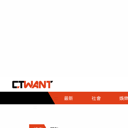
社會首頁
娛樂首頁
財經首頁
政
:::
最新
社會
娛
時事
即時
熱線
:::
直擊
大條
人物
調查
專題
３Ｃ