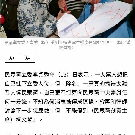
民眾黨立委李貞秀（圖）受到支持者雪中送炭希望她加油。（圖／黃
耀徵攝）
A+
A-
民眾黨立委李貞秀今（13）日表示，一大票人想把
自己扯下立委大位，但「除名」一事真的搞得太難
看大傷民眾黨，自己更不打算向民眾黨中央索討任
何一分錢，不知為何消息被傳成這樣，會再和律師
討論下一步怎麼做，但「不能傷到（民眾黨創黨主
席）柯文哲」。