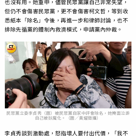
也沒有用。她重申，儘管民眾黨讓自己非常失望，
但仍不會傷害民眾黨，更不會傷害柯文哲，等到收
悉紙本「除名」令後，再進一步和律師討論，也不
排除先循黨的體制內救濟模式，申請黨內仲裁。
民眾黨立委李貞秀（圖）被民眾黨自家中評會除名，她掩面泣訴
自己被妖魔化。（圖／黃耀徵攝）
李貞秀談到激動處，怒指壞人要付出代價，「我不