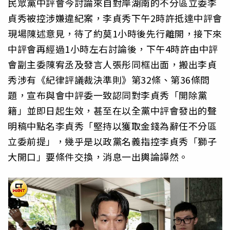
民眾黨中評會今討論來自對岸湖南的不分區立委李
貞秀被控涉嫌違紀案，李貞秀下午2時許抵達中評會
現場陳述意見，待了約莫1小時後先行離開，接下來
中評會再經過1小時左右討論後，下午4時許由中評
會副主委陳宥丞及發言人張彤同框出面，搬出李貞
秀涉有《紀律評議裁決準則》第32條、第36條問
題，宣布與會中評委一致認同對李貞秀「開除黨
籍」並即日起生效，甚至在以全黨中評會發出的聲
明稿中點名李貞秀「堅持以獲取金錢為辭任不分區
立委前提」，幾乎是以政黨名義指控李貞秀「獅子
大開口」要條件交換，消息一出輿論譁然。