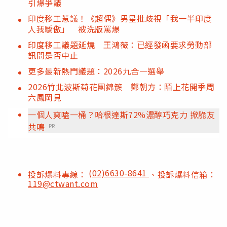
引爆爭議
印度移工惹議！《超偶》男星批歧視「我一半印度
人我驕傲」 被洗版罵爆
印度移工議題延燒 王鴻薇：已經發函要求勞動部
訊問是否中止
更多最新熱門議題：2026九合一選舉
2026竹北波斯菊花團錦簇 鄭朝方：陌上花開季周
六鳳岡見
一個人爽嗑一桶？哈根達斯72%濃醇巧克力 掀脆友
共鳴
PR
(02)6630-8641
投訴爆料專線：
、投訴爆料信箱：
119@ctwant.com