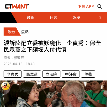
跳至主要內容區塊
下載 APP
最新
社會
娛樂
財經
政治
焦點
淚訴陸配立委被妖魔化 李貞秀：保全
民眾黨之下讓壞人付代價
記者：
顏瑋辰
2026-04-13 18:43
李貞秀
民眾黨
立法院
中評會
仲裁