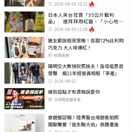
2026-08-09 16:31
日本人來台狂買「35公斤戰利
品」 連拜拜用紅盤、「小心地
滑」告示牌也帶回家
2026-08-09 11:08
脆友都說相見恨晚！苦甜72%比利時
巧克力 大人味爆紅！
哈根達斯
陽明交大教授砍死妹夫！岳母追思首
發聲 揭11年經營真相駁「爭產」
2026-08-02
做到這點才有資格說愛你
台灣癌症基金會
旅遊變認親！陸男幫台灣遊客拍照
閒聊驚覺「是失聯大伯」奇蹟重逢