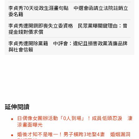
李貞秀70天從政生涯畫句點 中選會函請立法院註銷立
委名籍
李貞秀遭開鍘即喪失立委資格 民眾黨曝關鍵理由：曾
提金錢對價求償
李貞秀遭開除黨籍 中評會：違紀且損害政黨清廉品牌
與社會信賴
延伸閱讀
日偶像女團辦活動「0人到場」！成員低頭忍淚 淒
涼畫面曝光
婚後才知不是唯一！男子橫跨3地娶4妻 婚姻漏洞