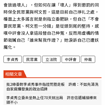
會放過壞人」，但如何在讓「壞人」得到懲罰的同
時保全民眾黨與柯文哲，這是目前自己掙扎之處，
檯面上太多謠言就是劍指立委肥缺，但自己「不會
要民眾黨、柯文哲一分錢」是從頭到尾的堅持，感
嘆中評會沒人拿這段替自己伸冤，反而用虛構的情
節栽贓自己「誰來幫我作證？」她淚訴自己已遭妖
魔化。
李貞秀
民眾黨
立法院
中評會
仲裁
相關文章
批2綠委對李貞秀事件指控荒腔走板 許甫：不如先清洗
自家腐爛發臭的政治招牌
李貞秀立委未坐熱上任70天就出局 許忠信遞補接棒來
頭不小