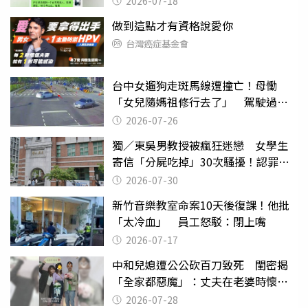
2026-07-18
做到這點才有資格說愛你
台灣癌症基金會
台中女遛狗走斑馬線遭撞亡！母慟
「女兒隨媽祖修行去了」 駕駛過失
致死判9月
2026-07-26
獨／東吳男教授被瘋狂迷戀 女學生
寄信「分屍吃掉」30次騷擾！認罪免
關
2026-07-30
新竹音樂教室命案10天後復課！他批
「太冷血」 員工怒駁：閉上嘴
2026-07-17
中和兒媳遭公公砍百刀致死 閨密揭
「全家都惡魔」：丈夫在老婆時懷孕
摔東西
2026-07-28