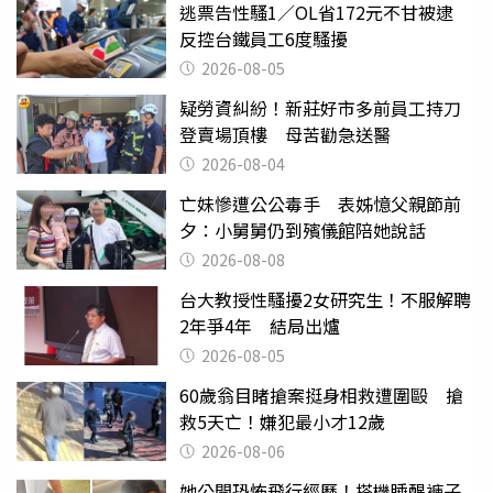
逃票告性騷1／OL省172元不甘被逮
反控台鐵員工6度騷擾
2026-08-05
疑勞資糾紛！新莊好市多前員工持刀
登賣場頂樓 母苦勸急送醫
2026-08-04
亡妹慘遭公公毒手 表姊憶父親節前
夕：小舅舅仍到殯儀館陪她說話
2026-08-08
台大教授性騷擾2女研究生！不服解聘
2年爭4年 結局出爐
2026-08-05
60歲翁目睹搶案挺身相救遭圍毆 搶
救5天亡！嫌犯最小才12歲
2026-08-06
她公開恐怖飛行經歷！搭機睡醒褲子