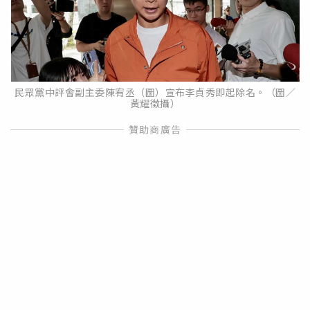
民眾黨中評會副主委陳宥丞（圖）宣布李貞秀即起除名。（圖／
黃耀徵攝）