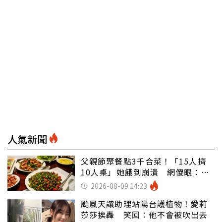
人氣新聞
父親節聚餐點3千合菜！「15人擠
10人桌」她餓到崩潰 網傻眼：讓
店家看笑話
2026-08-09 14:23
颱風天讓助理站陽台護植物！愛莉
莎莎挨轟 笑回：他不會被吹出去