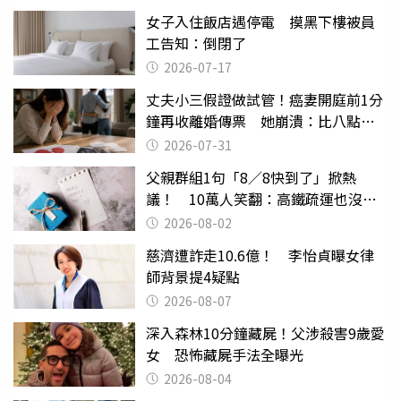
女子入住飯店遇停電 摸黑下樓被員
工告知：倒閉了
2026-07-17
丈夫小三假證做試管！癌妻開庭前1分
鐘再收離婚傳票 她崩潰：比八點檔
還扯
2026-07-31
父親群組1句「8／8快到了」掀熱
議！ 10萬人笑翻：高鐵疏運也沒列
父親節
2026-08-02
慈濟遭詐走10.6億！ 李怡貞曝女律
師背景提4疑點
2026-08-07
深入森林10分鐘藏屍！父涉殺害9歲愛
女 恐怖藏屍手法全曝光
2026-08-04