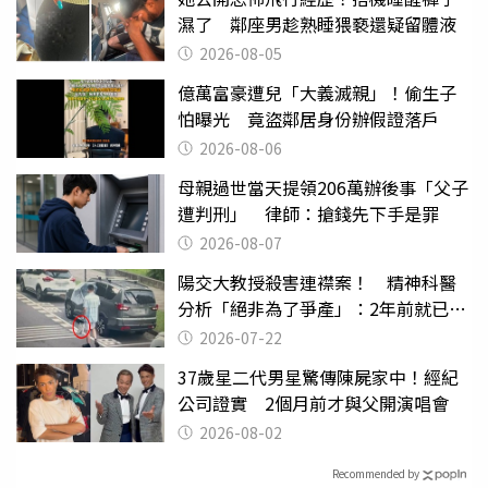
濕了 鄰座男趁熟睡猥褻還疑留體液
2026-08-05
億萬富豪遭兒「大義滅親」！偷生子
怕曝光 竟盜鄰居身份辦假證落戶
2026-08-06
母親過世當天提領206萬辦後事「父子
遭判刑」 律師：搶錢先下手是罪
2026-08-07
陽交大教授殺害連襟案！ 精神科醫
分析「絕非為了爭產」：2年前就已言
行詭異
2026-07-22
37歲星二代男星驚傳陳屍家中！經紀
公司證實 2個月前才與父開演唱會
2026-08-02
Recommended by