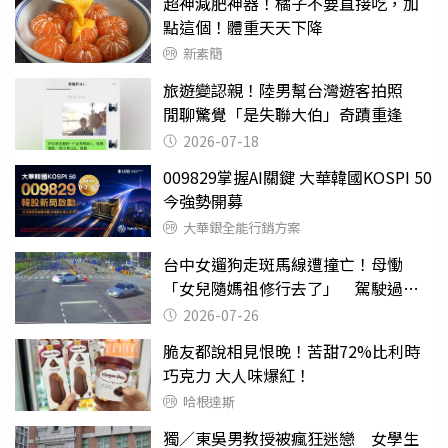
超神減肥神器！橘子不要直接吃，加
點這個！體重天天下降
新素簡
旅遊變認親！陸男幫台灣遊客拍照
閒聊驚覺「是失聯大伯」奇蹟重逢
2026-07-18
009829掌握AI關鍵 大華韓國KOSPI 50
今強勢開募
大華銀全能行銷方案
台中女遛狗走斑馬線遭撞亡！母慟
「女兒隨媽祖修行去了」 駕駛過失
致死判9月
2026-07-26
脆友都說相見恨晚！苦甜72%比利時
巧克力 大人味爆紅！
哈根達斯
獨／東吳男教授被瘋狂迷戀 女學生