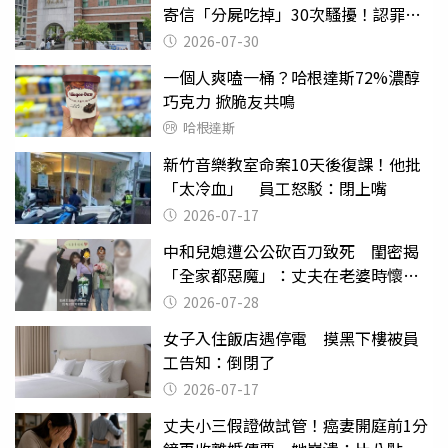
寄信「分屍吃掉」30次騷擾！認罪免
關
2026-07-30
一個人爽嗑一桶？哈根達斯72%濃醇
巧克力 掀脆友共鳴
哈根達斯
新竹音樂教室命案10天後復課！他批
「太冷血」 員工怒駁：閉上嘴
2026-07-17
中和兒媳遭公公砍百刀致死 閨密揭
「全家都惡魔」：丈夫在老婆時懷孕
摔東西
2026-07-28
女子入住飯店遇停電 摸黑下樓被員
工告知：倒閉了
2026-07-17
丈夫小三假證做試管！癌妻開庭前1分