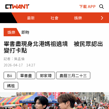
跳至主要內容區塊
下載 APP
最新
社會
娛樂
財經
娛樂
即時
畢書盡現身北港媽祖遶境 被民眾認出
變打卡點
記者：
吳孟倫
2026-04-17 14:27
Bii
畢書盡
郭家瑋
農曆三月二十三
媽祖