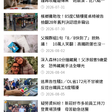
鐘再收離婚傳票 她崩潰：比八點檔
還扯
2026-07-31
檳榔攤助攻！85度C騎樓擺桌椅被告
檢翻28年舊判決認證非竊佔
2026-07-30
父親群組1句「8／8快到了」掀熱
議！ 10萬人笑翻：高鐵疏運也沒列
父親節
2026-08-02
深入森林10分鐘藏屍！父涉殺害9歲愛
女 恐怖藏屍手法全曝光
2026-08-04
逃票告性騷1／OL省172元不甘被逮
反控台鐵員工6度騷擾
2026-08-05
疑勞資糾紛！新莊好市多前員工持刀
登賣場頂樓 母苦勸急送醫