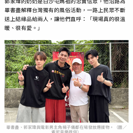
郭家瑋的奶奶是白沙屯媽祖的忠實信眾，他沿路為
畢書盡解釋台灣獨有的風俗活動，一路上民眾不斷
送上結緣品給兩人，讓他們直呼：「現場真的很溫
暖、很有愛。」
畢書盡、郭家瑋與電影男主角楊子儀都在場發放應援物。（圖／
索尼音樂提供）