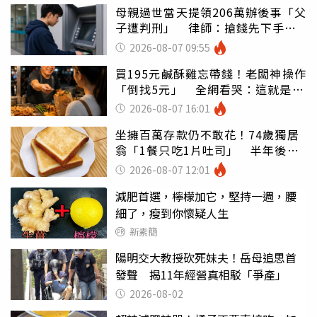
母親過世當天提領206萬辦後事「父
子遭判刑」 律師：搶錢先下手是
罪
2026-08-07 09:55
買195元鹹酥雞忘帶錢！老闆神操作
「倒找5元」 全網看哭：這就是台
灣
2026-08-07 16:01
坐擁百萬存款仍不敢花！74歲獨居
翁「1餐只吃1片吐司」 半年後暴
瘦嚇壞女兒
2026-08-07 12:01
減肥首選，檸檬加它，堅持一週，腰
細了，瘦到你懷疑人生
新素簡
陽明交大教授砍死妹夫！岳母追思首
發聲 揭11年經營真相駁「爭產」
2026-08-02