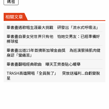
媽祖
相關文章
畢書盡遇歌唱生涯最大挑戰 研發出「流水式呼吸法」
畢書盡自豪女兒世界只有他 怕她交男友：已經準備好
棒球棍
畢書盡出道15年首摘新加坡金曲獎 為巡演狠操肌肉健
身認「蠻痛苦」
畢書盡翻唱經典歌曲 曝天王齊秦貼心暖舉
TRASH高雄開唱「全員脫了」 突放送福利...自虧變脫
星