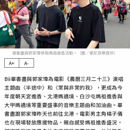
畢書盡與郭家瑋參與媽祖進香活動。（圖／索尼音樂提供）
A+
A-
Bii畢書盡與郭家瑋為電影《農曆三月二十三》演唱
主題曲〈半途中〉和〈常與非常的我〉，更成為今
年度朝天宮進香、北港媽遶境、白沙屯媽祖進香與
大甲媽遶境等重要盛事的音樂主題曲和加油曲。畢
書盡跟郭家瑋昨天也前往北港，電影男主角楊子儀
也在現場發放應援物品，親自感受媽祖進香盛況，