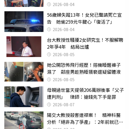
2026-08-04
56歲婦失蹤13年！女兒已聲請死亡宣
告 她偷259元牛腱心「復活了」
2026-08-04
台大教授性騷擾2女研究生！不服解聘
2年爭4年 結局出爐
2026-08-05
她公開恐怖飛行經歷！搭機睡醒褲子
濕了 鄰座男趁熟睡猥褻還疑留體液
2026-08-05
母親過世當天提領206萬辦後事「父子
遭判刑」 律師：搶錢先下手是罪
2026-08-07
陽交大教授殺害連襟案！ 精神科醫
分析「絕非為了爭產」：2年前就已言
行詭異