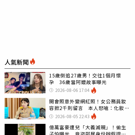
人氣新聞
15歲倒追27歲男！交往1個月懷
孕 36歲當阿嬤故事曝光
2026-08-06 17:04
開會照意外變網紅照！女公務員妝
容掀2千則留言 本人怒嗆：化妝有
錯嗎
2026-08-05 22:43
億萬富豪遭兒「大義滅親」！偷生
子怕曝光 竟盜鄰居身份辦假證落