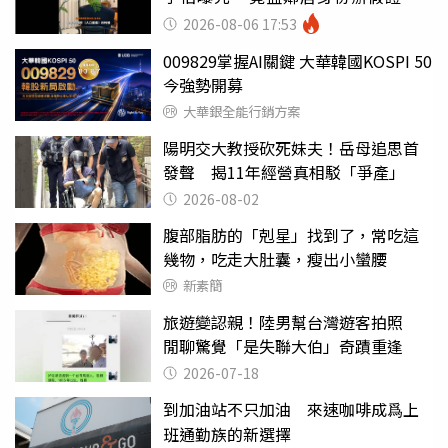
戶
2026-08-06 17:53
009829掌握AI關鍵 大華韓國KOSPI 50
今強勢開募
大華銀全能行銷方案
陽明交大教授砍死妹夫！岳母追思首
發聲 揭11年經營真相駁「爭產」
2026-08-02
腹部脂肪的「剋星」找到了，常吃這
幾物，吃走大肚囊，瘦出小蠻腰
新素簡
旅遊變認親！陸男幫台灣遊客拍照
閒聊驚覺「是失聯大伯」奇蹟重逢
2026-07-18
到加油站不只加油 來速咖啡成爲上
班通勤族的新選擇