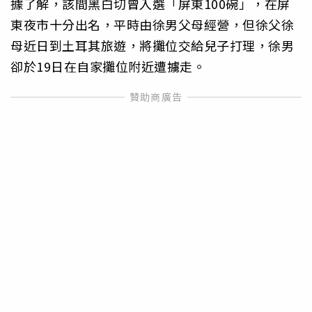
據了解，該間黑白切曾入選「屏東100碗」，在屏
東夜市十分出名，平時由徐男父母經營，但徐父徐
母近日到土耳其旅遊，將攤位交給兒子打理，徐男
卻於19日在自家攤位附近遭擄走。