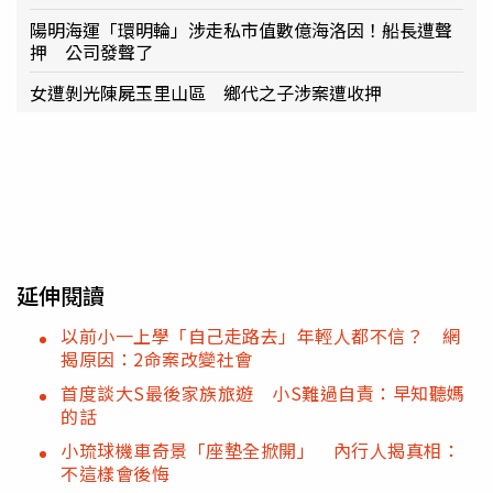
陽明海運「環明輪」涉走私市值數億海洛因！船長遭聲
押 公司發聲了
女遭剝光陳屍玉里山區 鄉代之子涉案遭收押
延伸閱讀
以前小一上學「自己走路去」年輕人都不信？ 網
揭原因：2命案改變社會
首度談大S最後家族旅遊 小S難過自責：早知聽媽
的話
小琉球機車奇景「座墊全掀開」 內行人揭真相：
不這樣會後悔