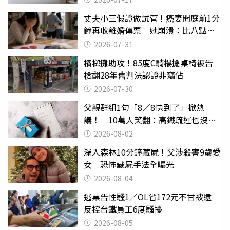
丈夫小三假證做試管！癌妻開庭前1分
鐘再收離婚傳票 她崩潰：比八點檔
還扯
2026-07-31
檳榔攤助攻！85度C騎樓擺桌椅被告
檢翻28年舊判決認證非竊佔
2026-07-30
父親群組1句「8／8快到了」掀熱
議！ 10萬人笑翻：高鐵疏運也沒列
父親節
2026-08-02
深入森林10分鐘藏屍！父涉殺害9歲愛
女 恐怖藏屍手法全曝光
2026-08-04
逃票告性騷1／OL省172元不甘被逮
反控台鐵員工6度騷擾
2026-08-05