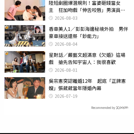
陸短劇圈爆潛規則！富婆砸錢當女
主 狂加吻戲「伸舌咬唇」男演員崩
潰
2026-08-03
香車美人1／彭彭海邊秘境外拍 男伴
豪車接送還祭「鈔能力」
2026-08-04
星對話／嚴藝文超滿意《欠婚》這場
戲 搶先告知宇宙人：我很喜歡
2026-08-01
吳宗憲突認離婚12年 起底「正牌憲
嫂」張葳葳當年隱婚內幕
2026-07-19
Recommended by