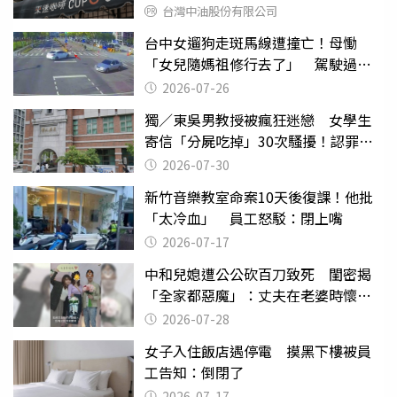
台灣中油股份有限公司
台中女遛狗走斑馬線遭撞亡！母慟
「女兒隨媽祖修行去了」 駕駛過失
致死判9月
2026-07-26
獨／東吳男教授被瘋狂迷戀 女學生
寄信「分屍吃掉」30次騷擾！認罪免
關
2026-07-30
新竹音樂教室命案10天後復課！他批
「太冷血」 員工怒駁：閉上嘴
2026-07-17
中和兒媳遭公公砍百刀致死 閨密揭
「全家都惡魔」：丈夫在老婆時懷孕
摔東西
2026-07-28
女子入住飯店遇停電 摸黑下樓被員
工告知：倒閉了
2026-07-17