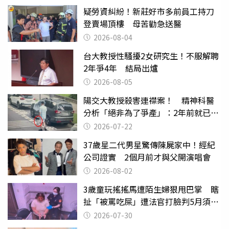
疑勞資糾紛！新莊好市多前員工持刀
登賣場頂樓 母苦勸急送醫
2026-08-04
台大教授性騷擾2女研究生！不服解聘
2年爭4年 結局出爐
2026-08-05
陽交大教授殺害連襟案！ 精神科醫
分析「絕非為了爭產」：2年前就已言
行詭異
2026-07-22
37歲星二代男星驚傳陳屍家中！經紀
公司證實 2個月前才與父開演唱會
2026-08-02
3歲童玩搖搖馬遭陌生婦狠甩巴掌 瞎
扯「被罵吃屎」遭法官打臉判5月須入
監
2026-07-30