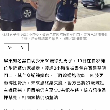
徐姓男子遭凌虐2小時後，被丟包在醫院急診室門口，警方已逮捕陳姓
主嫌，訊後聲請羈押禁見。（圖／翻攝畫面）
A+
A-
屏東知名黑白切少東30歲徐姓男子，19日在自家攤
位附近遭仇家擄走，凌虐2小時後被丟包在寶建醫院
門口，其全身遍體鱗傷，手腳筋還遭砍斷，四肢更
粉碎性骨折，未來恐終身失能，警方已將27歲陳姓
主嫌逮捕，但目前仍有至少3共犯在逃，檢方訊後聲
押禁見，相關案情仍須釐清。