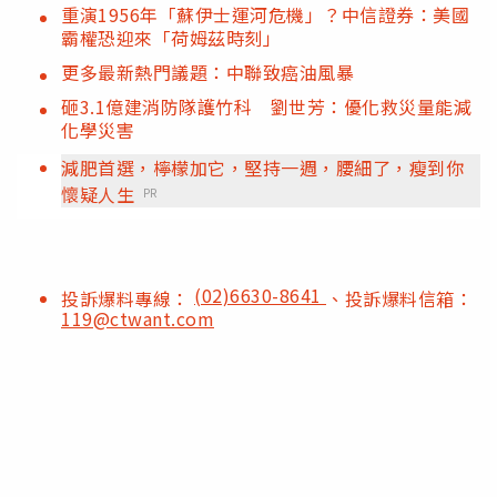
重演1956年「蘇伊士運河危機」？中信證券：美國
霸權恐迎來「荷姆茲時刻」
更多最新熱門議題：中聯致癌油風暴
砸3.1億建消防隊護竹科 劉世芳：優化救災量能減
化學災害
減肥首選，檸檬加它，堅持一週，腰細了，瘦到你
懷疑人生
PR
(02)6630-8641
投訴爆料專線：
、投訴爆料信箱：
119@ctwant.com