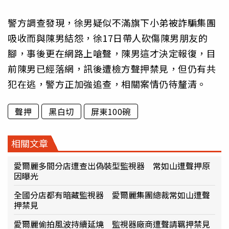
警方調查發現，徐男疑似不滿旗下小弟被詐騙集團
吸收而與陳男結怨，徐17日帶人砍傷陳男朋友的
腳，事後更在網路上嗆聲，陳男這才決定報復，目
前陳男已經落網，訊後遭檢方聲押禁見，但仍有共
犯在逃，警方正加強追查，相關案情仍待釐清。
聲押
黑白切
屏東100碗
相關文章
愛爾麗多間分店遭查出偽裝型監視器 常如山遭聲押原
因曝光
全國分店都有暗藏監視器 愛爾麗集團總裁常如山遭聲
押禁見
愛爾麗偷拍風波持續延燒 監視器廠商遭聲請羈押禁見