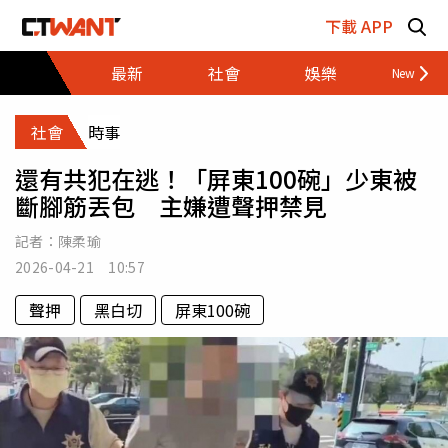
跳至主要內容區塊
下載 APP
最新
社會
娛樂
財經
社會
時事
還有共犯在逃！「屏東100碗」少東被
斷腳筋丟包 主嫌遭聲押禁見
記者：
陳柔瑜
2026-04-21 10:57
聲押
黑白切
屏東100碗