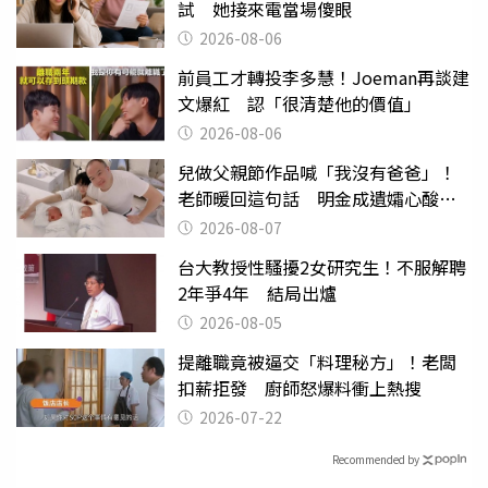
試 她接來電當場傻眼
2026-08-06
前員工才轉投李多慧！Joeman再談建
文爆紅 認「很清楚他的價值」
2026-08-06
兒做父親節作品喊「我沒有爸爸」！
老師暖回這句話 明金成遺孀心酸惹
淚
2026-08-07
台大教授性騷擾2女研究生！不服解聘
2年爭4年 結局出爐
2026-08-05
提離職竟被逼交「料理秘方」！老闆
扣薪拒發 廚師怒爆料衝上熱搜
2026-07-22
Recommended by