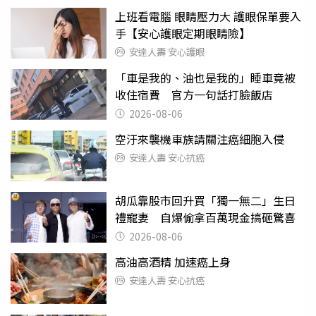
上班看電腦 眼睛壓力大 護眼保單要入
手【安心護眼定期眼睛險】
安達人壽 安心護眼
「車是我的、油也是我的」睡車竟被
收住宿費 官方一句話打臉飯店
2026-08-06
空汙來襲機車族請關注癌細胞入侵
安達人壽 安心抗癌
胡瓜靠股市回升買「獨一無二」生日
禮寵妻 自爆偷拿百萬現金搞砸驚喜
2026-08-06
高油高酒精 加速癌上身
安達人壽 安心抗癌