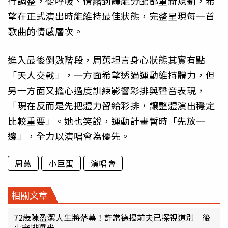
行調整，從呼吸、情緒到體能分配都重新規劃，希
望在正式演出時能維持最佳狀態，完整呈現每一首
歌曲的情感層次。
進入最後倒數階段，周蕙坦言身心狀態其實有點
「天人交戰」，一方面希望透過運動維持體力，但
另一方面又擔心過度訓練影響彩排與聲音表現，
「現在反而是先把體力留給彩排，讓整體演出穩定
比較重要」。她也笑說，運動計畫暫時「先放一
邊」，全力以演唱會為優先。
周蕙
小巨蛋
演唱會
相關文章
72歲陳盈潔人生將落幕！許常德揭前夫已探視道別 後
事安排曝光