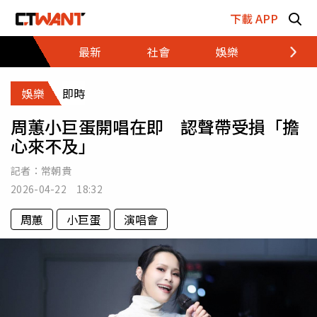
跳至主要內容區塊
下載 APP
最新
社會
娛樂
財經
娛樂
即時
周蕙小巨蛋開唱在即 認聲帶受損「擔
心來不及」
記者：
常朝貴
2026-04-22 18:32
周蕙
小巨蛋
演唱會