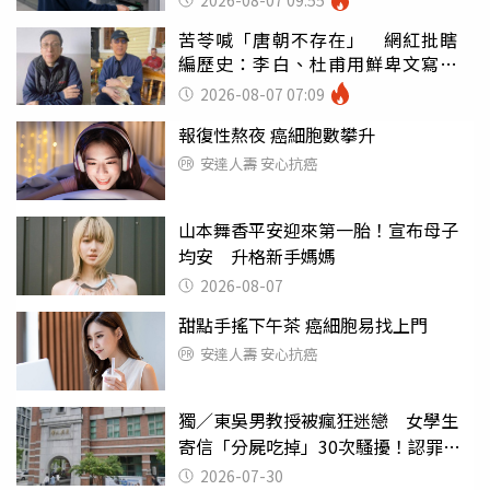
苦苓喊「唐朝不存在」 網紅批瞎
編歷史：李白、杜甫用鮮卑文寫
詩？
2026-08-07 07:09
報復性熬夜 癌細胞數攀升
安達人壽 安心抗癌
山本舞香平安迎來第一胎！宣布母子
均安 升格新手媽媽
2026-08-07
甜點手搖下午茶 癌細胞易找上門
安達人壽 安心抗癌
獨／東吳男教授被瘋狂迷戀 女學生
寄信「分屍吃掉」30次騷擾！認罪免
關
2026-07-30