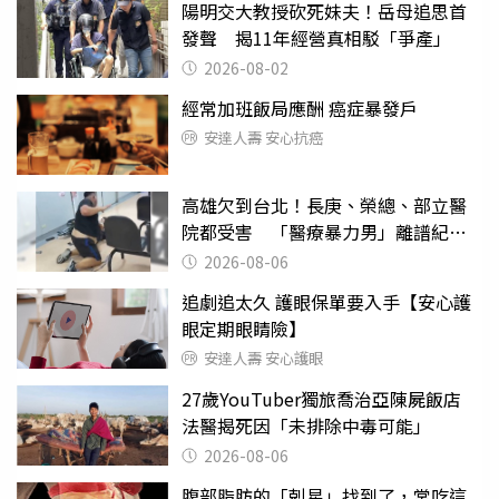
陽明交大教授砍死妹夫！岳母追思首
發聲 揭11年經營真相駁「爭產」
2026-08-02
經常加班飯局應酬 癌症暴發戶
安達人壽 安心抗癌
高雄欠到台北！長庚、榮總、部立醫
院都受害 「醫療暴力男」離譜紀錄
曝光
2026-08-06
追劇追太久 護眼保單要入手【安心護
眼定期眼睛險】
安達人壽 安心護眼
27歲YouTuber獨旅喬治亞陳屍飯店
法醫揭死因「未排除中毒可能」
2026-08-06
腹部脂肪的「剋星」找到了，常吃這