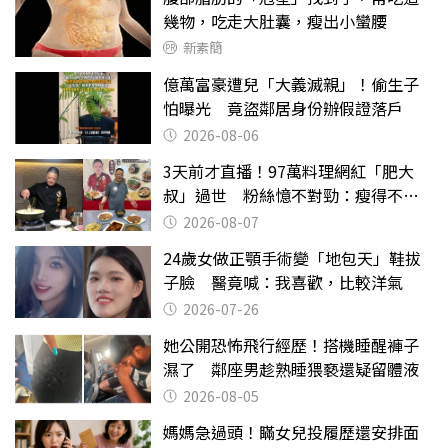
幾物，吃走大肚囊，瘦出小蠻腰
新素簡
億萬富豪遭兒「大義滅親」！偷生子
怕曝光 竟盜鄰居身份辦假證落戶
2026-08-06
3天前才直播！97萬料理網紅「肥大
叔」過世 粉絲憶不對勁：瘦得不合
理
2026-08-07
24歲女做正顎手術變「地包天」鞋拔
子臉 醫竟喊：我喜歡，比較洋氣
2026-07-26
她公開恐怖飛行經歷！搭機睡醒褲子
濕了 鄰座男趁熟睡猥褻還疑留體液
2026-08-05
媽媽急過頭！瞞女兒投履歷還安排面