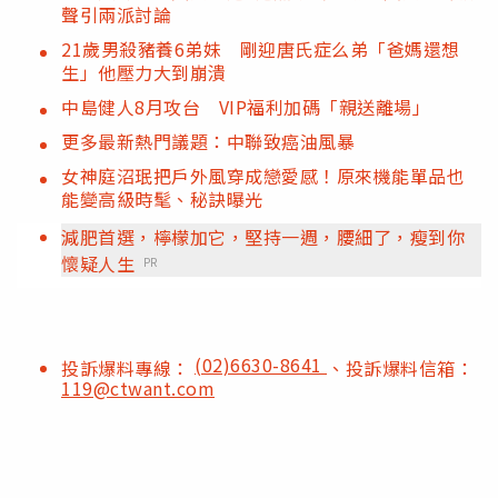
聲引兩派討論
21歲男殺豬養6弟妹 剛迎唐氏症么弟「爸媽還想
生」他壓力大到崩潰
中島健人8月攻台 VIP福利加碼「親送離場」
更多最新熱門議題：中聯致癌油風暴
女神庭沼珉把戶外風穿成戀愛感！原來機能單品也
能變高級時髦、秘訣曝光
減肥首選，檸檬加它，堅持一週，腰細了，瘦到你
懷疑人生
PR
(02)6630-8641
投訴爆料專線：
、投訴爆料信箱：
119@ctwant.com