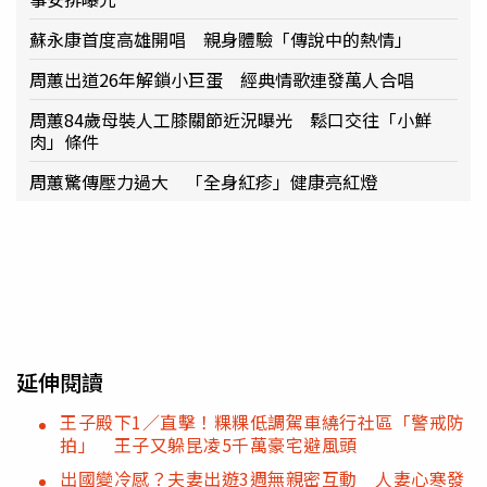
蘇永康首度高雄開唱 親身體驗「傳說中的熱情」
周蕙出道26年解鎖小巨蛋 經典情歌連發萬人合唱
周蕙84歲母裝人工膝關節近況曝光 鬆口交往「小鮮
肉」條件
周蕙驚傳壓力過大 「全身紅疹」健康亮紅燈
延伸閱讀
王子殿下1／直擊！粿粿低調駕車繞行社區「警戒防
拍」 王子又躲昆凌5千萬豪宅避風頭
出國變冷感？夫妻出遊3週無親密互動 人妻心寒發