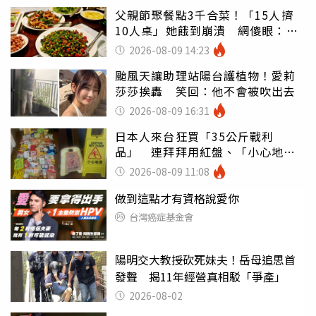
父親節聚餐點3千合菜！「15人擠
10人桌」她餓到崩潰 網傻眼：讓
店家看笑話
2026-08-09 14:23
颱風天讓助理站陽台護植物！愛莉
莎莎挨轟 笑回：他不會被吹出去
2026-08-09 16:31
日本人來台狂買「35公斤戰利
品」 連拜拜用紅盤、「小心地
滑」告示牌也帶回家
2026-08-09 11:08
做到這點才有資格說愛你
台灣癌症基金會
陽明交大教授砍死妹夫！岳母追思首
發聲 揭11年經營真相駁「爭產」
2026-08-02