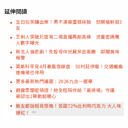
延伸閱讀
生日玩笑釀血案！男不滿被蛋糕抹臉 怒開槍射殺3
友
王俐人突破尺度第二場直播再創高峰 流量密碼驚
人數字曝光
新北人倫悲劇！失智母伴兒屍呆坐客廳 鄰聞臭味
報警
莫斯科罕見4月暴風雪肆虐 50村莊停電！交通癱瘓
連機場也停飛
更多最新熱門議題：2026九合一選舉
趙露思閨密領證！她全程陪伴給「最排場」守護
被認出1舉動超暖心
脆友都說相見恨晚！苦甜72%比利時巧克力 大人味
爆紅！
PR