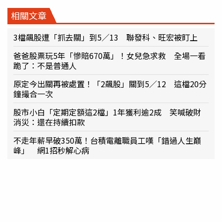
相關文章
3檔飆股遭「抓去關」到5／13 聯發科、旺宏被盯上
爸爸股票玩5年「慘賠670萬」！女兒急求救 全場一看
跪了：不是普通人
原定今出關再被處置！「2飆股」關到5／12 這檔20分
鐘撮合一次
股市小白「定期定額這2檔」1年獲利逾2成 笑喊破財
消災：還在持續扣款
不走年薪早破350萬！台積電離職員工嘆「錯過人生巔
峰」 網1招秒解心病