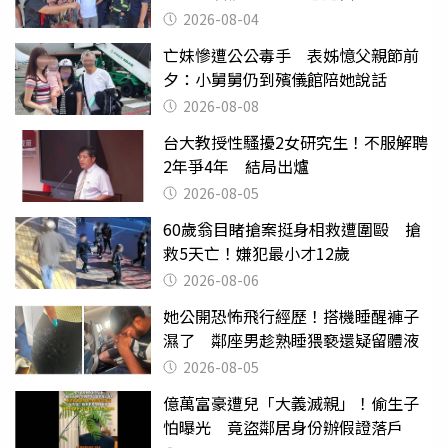
2026-08-04
亡妹慘遭公公毒手 表姊憶父親節前
夕：小舅舅仍到殯儀館陪她說話
2026-08-08
台大教授性騷擾2女研究生！不服解聘
2年爭4年 結局出爐
2026-08-05
60歲翁目睹搶案挺身相救遭圍毆 搶
救5天亡！嫌犯最小才12歲
2026-08-06
她公開恐怖飛行經歷！搭機睡醒褲子
濕了 鄰座男趁熟睡猥褻還疑留體液
2026-08-05
億萬富豪遭兒「大義滅親」！偷生子
怕曝光 竟盜鄰居身份辦假證落戶