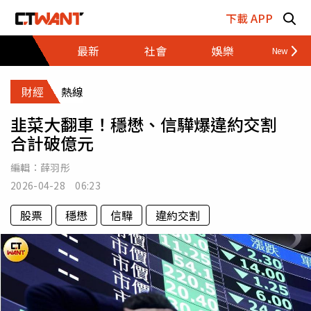
跳至主要內容區塊
下載 APP
最新
社會
娛樂
財經
財經
熱線
韭菜大翻車！穩懋、信驊爆違約交割
合計破億元
編輯：
薛羽彤
2026-04-28 06:23
股票
穩懋
信驊
違約交割