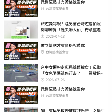
做到這點才有資格說愛你
台灣癌症基金會
旅遊變認親！陸男幫台灣遊客拍照
閒聊驚覺「是失聯大伯」奇蹟重逢
2026-07-18
做到這點才有資格說愛你
台灣癌症基金會
台中女遛狗走斑馬線遭撞亡！母慟
「女兒隨媽祖修行去了」 駕駛過失
致死判9月
2026-07-26
做到這點才有資格說愛你
台灣癌症基金會
獨／東吳男教授被瘋狂迷戀 女學生