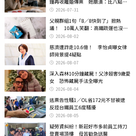
鐘再收離婚傳票 她崩潰：比八點檔
還扯
2026-07-31
父親群組1句「8／8快到了」掀熱
議！ 10萬人笑翻：高鐵疏運也沒列
父親節
2026-08-02
慈濟遭詐走10.6億！ 李怡貞曝女律
師背景提4疑點
2026-08-07
深入森林10分鐘藏屍！父涉殺害9歲愛
女 恐怖藏屍手法全曝光
2026-08-04
逃票告性騷1／OL省172元不甘被逮
反控台鐵員工6度騷擾
2026-08-05
疑勞資糾紛！新莊好市多前員工持刀
登賣場頂樓 母苦勸急送醫