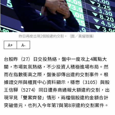
昨日再度出現2個股違約交割。（圖／黃耀徵攝）
A+
A-
台股昨（27）日交投熱絡，盤中一度攻上4萬點大
關，市場氣氛熱絡，不少投資人積極進場布局。然
而在指數衝高之際，盤後卻傳出違約交割事件。根
據證交所與櫃買中心資料顯示，穩懋（3105）與股
王信驊（5274）同日遭券商通報大額違約交割，出
現罕見「雙案齊發」情形，兩檔個股違約金額合計
突破億元，也列入今年第7與第8宗違約交割案件。