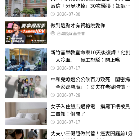
寄信「分屍吃掉」30次騷擾！認罪免
關
2026-07-30
做到這點才有資格說愛你
台灣癌症基金會
新竹音樂教室命案10天後復課！他批
「太冷血」 員工怒駁：閉上嘴
2026-07-17
中和兒媳遭公公砍百刀致死 閨密揭
「全家都惡魔」：丈夫在老婆時懷孕
摔東西
2026-07-28
女子入住飯店遇停電 摸黑下樓被員
工告知：倒閉了
2026-07-17
丈夫小三假證做試管！癌妻開庭前1分