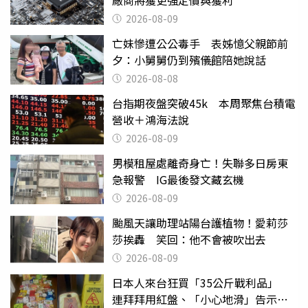
2026-08-09
亡妹慘遭公公毒手 表姊憶父親節前
夕：小舅舅仍到殯儀館陪她說話
2026-08-08
台指期夜盤突破45k 本周聚焦台積電
營收＋鴻海法說
2026-08-09
男模租屋處離奇身亡！失聯多日房東
急報警 IG最後發文藏玄機
2026-08-09
颱風天讓助理站陽台護植物！愛莉莎
莎挨轟 笑回：他不會被吹出去
2026-08-09
日本人來台狂買「35公斤戰利品」
連拜拜用紅盤、「小心地滑」告示牌