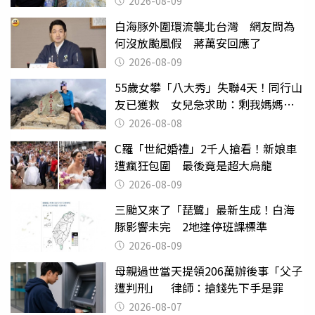
2026-08-09
白海豚外圍環流襲北台灣 網友問為
何沒放颱風假 蔣萬安回應了
2026-08-09
55歲女攀「八大秀」失聯4天！同行山
友已獲救 女兒急求助：剩我媽媽還
沒找到
2026-08-08
C羅「世紀婚禮」2千人搶看！新娘車
遭瘋狂包圍 最後竟是超大烏龍
2026-08-09
三颱又來了「琵鷺」最新生成！白海
豚影響未完 2地達停班課標準
2026-08-09
母親過世當天提領206萬辦後事「父子
遭判刑」 律師：搶錢先下手是罪
2026-08-07