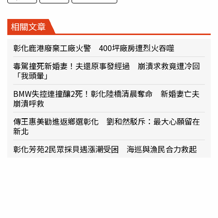
相關文章
彰化鹿港廢棄工廠火警 400坪廠房遭烈火吞噬
毒駕撞死新婚妻！夫還原事發經過 崩潰求救竟遭冷回
「我頭暈」
BMW失控連撞釀2死！彰化陸橋清晨奪命 新婚妻亡夫
崩潰呼救
傳王惠美勸進返鄉選彰化 劉和然駁斥：最大心願留在
新北
彰化芳苑2民眾採貝遇漲潮受困 海巡與漁民合力救起