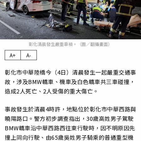
彰化清晨發生嚴重車禍。（圖／翻攝畫面）
A+
A-
彰化市中華陸橋今（4日）清晨發生一起嚴重交通事
故，涉及BMW轎車、機車及白色轎車共三車碰撞，
造成2人死亡、2人受傷的重大傷亡。
事故發生於清晨4時許，地點位於彰化市中華西路與
曉陽路口。警方初步調查指出，30歲高姓男子駕駛
BMW轎車沿中華西路西往東行駛時，因不明原因先
撞上同向行駛、由65歲吳姓男子騎乘的普通重型機