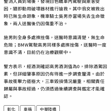
警消人員到場後，發現白色轎車內駕駛與乘客受
困，隨即動用破壞器材進行搶救。其中翁女被救出
時已無生命跡象，機車騎士吳男亦當場失去生命徵
象，兩人送醫後仍因傷重不治。
施男則全身多處擦挫傷，送醫時意識清楚，無生命
危險；BMW駕駛高男同樣多處擦挫傷，送醫時一度
意識不清，目前仍在治療觀察中。
警方表示，經酒測確認高男酒測值為0，排除酒駕因
素，但詳細肇事原因仍有待進一步調查釐清。由於
事故衝擊力道極大，三車毀損情況嚴重，相關責任
歸屬與事故經過，仍須透過後續調查與鑑定才能確
認。
彰化
車禍
中華陸橋