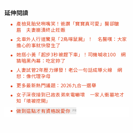
延伸閱讀
產檢見胎兒咧嘴笑！爸讚「寶寶真可愛」醫卻皺
眉 夫妻崩潰終止妊娠
北車外人行道驚見「2鳥啄鼠屍」！ 名醫嘆：大家
擔心的事就快發生了
她搭小黃「起步3秒被趕下車」！司機喊收100 網
猜暗黑內幕：吃定妳了
人妻試管2年壓力爆發！老公一句話成導火線 網
怒：像代理孕母
更多最新熱門議題：2026九合一選舉
女子深夜接到已故表弟來電嚇壞 一家人衝墓地才
知「墳被挖開」
做到這點才有資格說愛你
PR