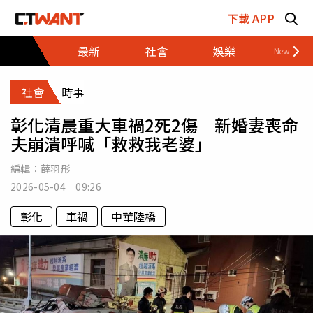
跳至主要內容區塊
下載 APP
最新
社會
娛樂
財經
社會
時事
彰化清晨重大車禍2死2傷 新婚妻喪命
夫崩潰呼喊「救救我老婆」
編輯：
薛羽彤
2026-05-04 09:26
彰化
車禍
中華陸橋