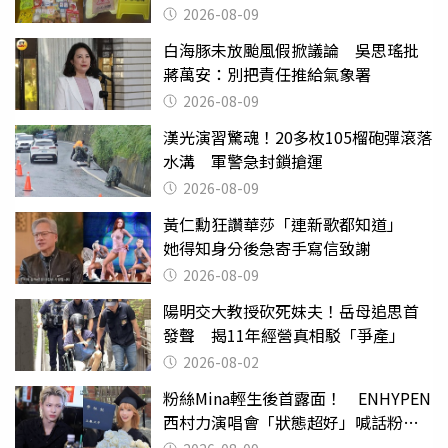
也帶回家
2026-08-09
白海豚未放颱風假掀議論 吳思瑤批
蔣萬安：別把責任推給氣象署
2026-08-09
漢光演習驚魂！20多枚105榴砲彈滾落
水溝 軍警急封鎖搶運
2026-08-09
黃仁勳狂讚華莎「連新歌都知道」
她得知身分後急寄手寫信致謝
2026-08-09
陽明交大教授砍死妹夫！岳母追思首
發聲 揭11年經營真相駁「爭產」
2026-08-02
粉絲Mina輕生後首露面！ ENHYPEN
西村力演唱會「狀態超好」喊話粉
絲：我們心意相通