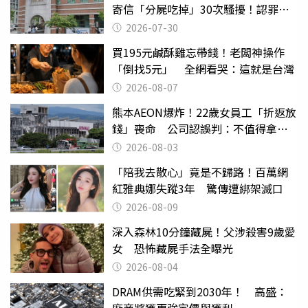
寄信「分屍吃掉」30次騷擾！認罪免
關
2026-07-30
買195元鹹酥雞忘帶錢！老闆神操作
「倒找5元」 全網看哭：這就是台灣
2026-08-07
熊本AEON爆炸！22歲女員工「折返放
錢」喪命 公司認誤判：不值得拿命
換
2026-08-03
「陪我去散心」竟是不歸路！百萬網
紅雅典娜失蹤3年 驚傳遭綁架滅口
2026-08-09
深入森林10分鐘藏屍！父涉殺害9歲愛
女 恐怖藏屍手法全曝光
2026-08-04
DRAM供需吃緊到2030年！ 高盛：
廠商將獲更強定價與獲利