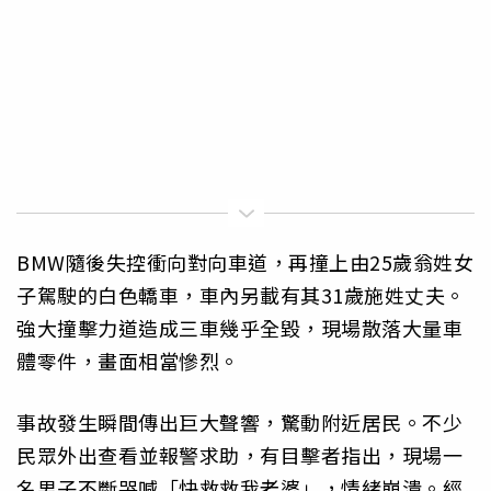
BMW隨後失控衝向對向車道，再撞上由25歲翁姓女
子駕駛的白色轎車，車內另載有其31歲施姓丈夫。
強大撞擊力道造成三車幾乎全毀，現場散落大量車
體零件，畫面相當慘烈。
事故發生瞬間傳出巨大聲響，驚動附近居民。不少
民眾外出查看並報警求助，有目擊者指出，現場一
名男子不斷哭喊「快救救我老婆」，情緒崩潰。經