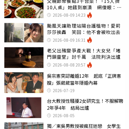
父親節聚餐點3千合菜！「15人擠
10人桌」她餓到崩潰 網傻眼：讓
店家看笑話
2026-08-09 14:23
颱風天讓助理站陽台護植物！愛莉
莎莎挨轟 笑回：他不會被吹出去
2026-08-09 16:31
老父出殯變爭產大戰！大女兒「堵
門鎖靈堂」討千萬 法院判決出爐
2026-08-08 20:57
吳宗憲突認離婚12年 起底「正牌憲
嫂」張葳葳當年隱婚內幕
2026-07-19
台大教授性騷擾2女研究生！不服解聘
2年爭4年 結局出爐
2026-08-05
獨／東吳男教授被瘋狂迷戀 女學生