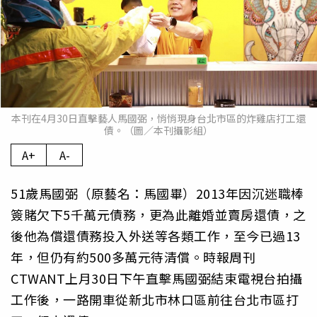
本刊在4月30日直擊藝人馬國弼，悄悄現身台北市區的炸雞店打工還
債。（圖／本刊攝影組）
A+
A-
51歲馬國弼（原藝名：馬國畢）2013年因沉迷職棒
簽賭欠下5千萬元債務，更為此離婚並賣房還債，之
後他為償還債務投入外送等各類工作，至今已過13
年，但仍有約500多萬元待清償。時報周刊
CTWANT上月30日下午直擊馬國弼結束電視台拍攝
工作後，一路開車從新北市林口區前往台北市區打