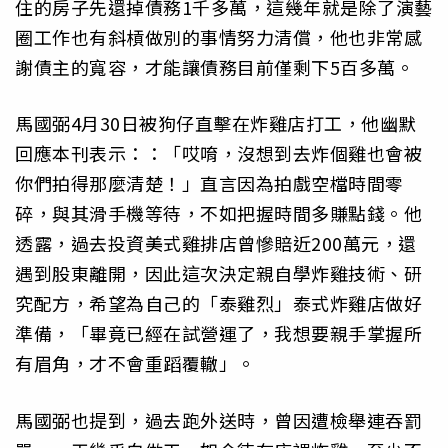
住的房子先還掉債務1千多萬，這幾年就是除了演藝
圈工作也有斜槓做別的事情努力清償，他也非常感
謝債主的寬容，才能讓債務目前僅剩下5百多萬。
馬國弼4月30日被狗仔直擊在炸雞店打工，他幽默
回應本刊表示：：「哎唷，沒想到去炸個雞也會被
你們拍得那麼清楚！」直言因為拍戲空檔時間零
碎，與其滑手機等待，不如把握時間多賺點錢。他
透露，過去投資美式雞排店曾慘賠近200萬元，還
遇到股東離開，因此這次決定親自學炸雞技術、研
究配方，希望為自己的「泰雞烈」泰式炸雞店做好
準備，「畢竟已經在試營運了，我想要親手掌握所
有眉角，才不會重蹈覆轍」。
馬國弼也提到，過去跑外送時，曾因遭檢舉連吞罰