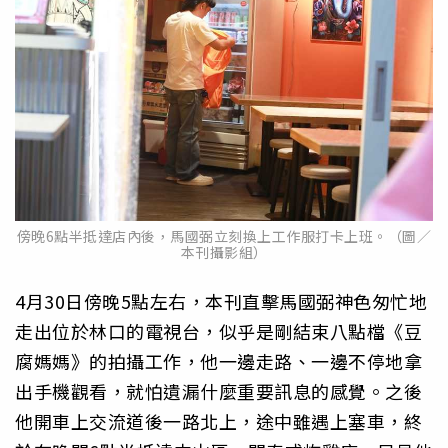
傍晚6點半抵達店內後，馬國弼立刻換上工作服打卡上班。（圖／
本刊攝影組）
4月30日傍晚5點左右，本刊直擊馬國弼神色匆忙地
走出位於林口的電視台，似乎是剛結束八點檔《豆
腐媽媽》的拍攝工作，他一邊走路、一邊不停地拿
出手機觀看，就怕遺漏什麼重要訊息的感覺。之後
他開車上交流道後一路北上，途中雖遇上塞車，終