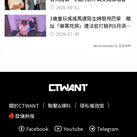
2026-08-02
3歲童玩搖搖馬遭陌生婦狠甩巴掌 瞎
扯「被罵吃屎」遭法官打臉判5月須入
監
2026-07-30
Recommended by
關於CTWANT
聯繫&爆料
隱私權政策
發燒熱搜
Facebook
Youtube
Telegram