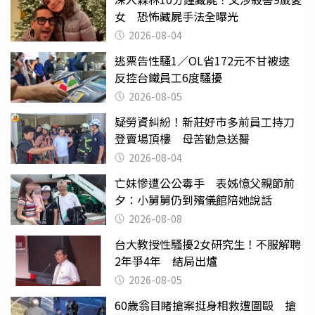
女 恐怖藏屍手法全曝光
2026-08-04
逃票告性騷1／OL省172元不甘被逮
反控台鐵員工6度騷擾
2026-08-05
疑勞資糾紛！新莊好市多前員工持刀
登賣場頂樓 母苦勸急送醫
2026-08-04
亡妹慘遭公公毒手 表姊憶父親節前
夕：小舅舅仍到殯儀館陪她說話
2026-08-08
台大教授性騷擾2女研究生！不服解聘
2年爭4年 結局出爐
2026-08-05
60歲翁目睹搶案挺身相救遭圍毆 搶