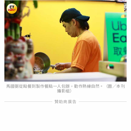
馬國弼從點餐到製作餐點一人包辦，動作熟練自然。（圖／本刊
攝影組）