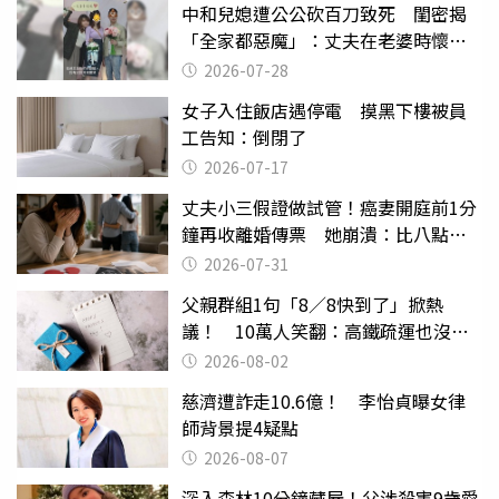
中和兒媳遭公公砍百刀致死 閨密揭
「全家都惡魔」：丈夫在老婆時懷孕
摔東西
2026-07-28
女子入住飯店遇停電 摸黑下樓被員
工告知：倒閉了
2026-07-17
丈夫小三假證做試管！癌妻開庭前1分
鐘再收離婚傳票 她崩潰：比八點檔
還扯
2026-07-31
父親群組1句「8／8快到了」掀熱
議！ 10萬人笑翻：高鐵疏運也沒列
父親節
2026-08-02
慈濟遭詐走10.6億！ 李怡貞曝女律
師背景提4疑點
2026-08-07
深入森林10分鐘藏屍！父涉殺害9歲愛