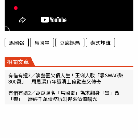
馬國弼
馬國畢
豆腐媽媽
泰式炸雞
相關文章
有借有還3／演藝圈欠債人生！王俐人駁「靠SWAG賺
800萬」 周思潔17年還清上億勵志又傳奇
有借有還2／胡瓜賜名「馬國畢」為求翻身「畢」改
「弼」 歷經千萬債務坑洞迎來清償曙光