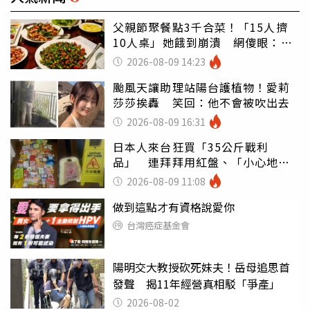
父親節聚餐點3千合菜！「15人擠
10人桌」她餓到崩潰 網傻眼：讓
店家看笑話
2026-08-09 14:23
颱風天讓助理站陽台護植物！愛莉
莎莎挨轟 笑回：他不會被吹出去
2026-08-09 16:31
日本人來台狂買「35公斤戰利
品」 連拜拜用紅盤、「小心地
滑」告示牌也帶回家
2026-08-09 11:08
做到這點才有資格說愛你
台灣癌症基金會
陽明交大教授砍死妹夫！岳母追思首
發聲 揭11年經營真相駁「爭產」
2026-08-02