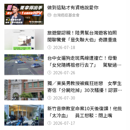
做到這點才有資格說愛你
台灣癌症基金會
旅遊變認親！陸男幫台灣遊客拍照
閒聊驚覺「是失聯大伯」奇蹟重逢
2026-07-18
台中女遛狗走斑馬線遭撞亡！母慟
「女兒隨媽祖修行去了」 駕駛過失
致死判9月
2026-07-26
獨／東吳男教授被瘋狂迷戀 女學生
寄信「分屍吃掉」30次騷擾！認罪免
關
2026-07-30
新竹音樂教室命案10天後復課！他批
「太冷血」 員工怒駁：閉上嘴
2026-07-17