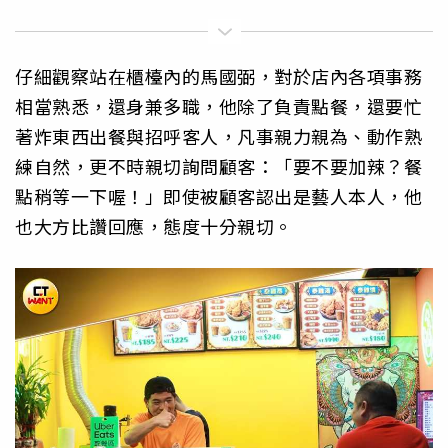
仔細觀察站在櫃檯內的馬國弼，對於店內各項事務
相當熟悉，還身兼多職，他除了負責點餐，還要忙
著炸東西出餐與招呼客人，凡事親力親為、動作熟
練自然，更不時親切詢問顧客：「要不要加辣？餐
點稍等一下喔！」即使被顧客認出是藝人本人，他
也大方比讚回應，態度十分親切。