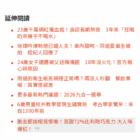
延伸閱讀
23歲千萬網紅罹血癌！淚認長期熬夜 3年來「狂喝
奶茶幾乎不喝水」
徐瑋吟爆熱戀已婚人夫！車內甜吻、同返愛巢全被
拍 經紀人回應了
24歲女子遺體被父送殯儀館 18年沒火化！官方揭
心碎原因
用過的衛生紙丟碗裡正常嗎？兩派人吵翻 餐飲業
喊：其實很感激
更多最新熱門議題：2026九合一選舉
6歲男童校外教學發現生鏽寶劍 考古學家驚呆：來
自1300年前
脆友都說相見恨晚！苦甜72%比利時巧克力 大人味
爆紅！
PR