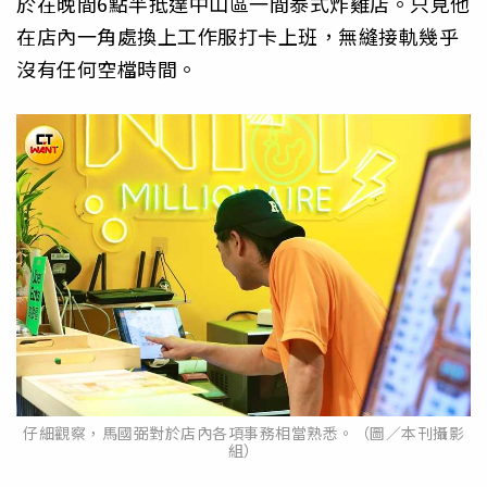
於在晚間6點半抵達中山區一間泰式炸雞店。只見他
在店內一角處換上工作服打卡上班，無縫接軌幾乎
沒有任何空檔時間。
仔細觀察，馬國弼對於店內各項事務相當熟悉。（圖／本刊攝影
組）