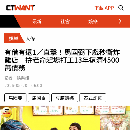
跳至主要內容區塊
下載 APP
最新
社會
娛樂
財經
娛樂
大條
有借有還1／直擊！馬國弼下戲秒衝炸
雞店 拚老命趕場打工13年還清4500
萬債務
記者：
娛樂組
2026-05-20 06:00
馬國弼
馬國畢
豆腐媽媽
泰式炸雞