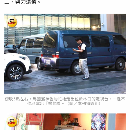
工、努力還債。
傍晚5點左右，馬國弼神色匆忙地走出位於林口的電視台，一邊不
停地拿出手機觀看。（圖／本刊攝影組）