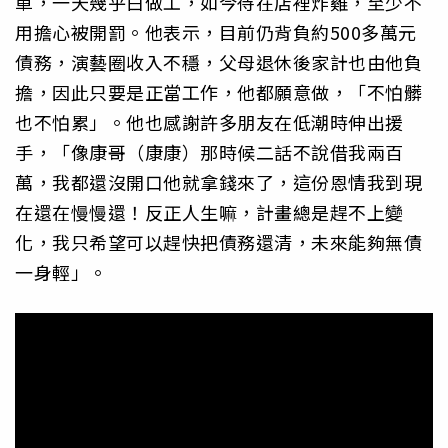
單，一天幾乎白做工，如今待在店裡炸雞，至少不
用擔心被開罰。他表示，目前仍背負約500多萬元
債務，演藝圈收入不穩，父母退休後家計也由他負
擔，因此只要是正當工作，他都願意做，「不怕髒
也不怕累」。他也感謝許多朋友在低潮時伸出援
手，「像康哥（康康）那時候二話不說借我兩百
萬，我都還沒開口他就拿錢來了，這份恩情我到現
在還在慢慢還！反正人生嘛，計畫總是趕不上變
化，我只希望可以趕快把債務還清，未來能夠無債
一身輕」。