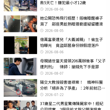
救5天亡！嫌犯最小才12歲
2026-08-06
她公開恐怖飛行經歷！搭機睡醒褲子
濕了 鄰座男趁熟睡猥褻還疑留體液
2026-08-05
億萬富豪遭兒「大義滅親」！偷生子
怕曝光 竟盜鄰居身份辦假證落戶
2026-08-06
母親過世當天提領206萬辦後事「父子
遭判刑」 律師：搶錢先下手是罪
2026-08-07
陽交大教授殺害連襟案！ 精神科醫
分析「絕非為了爭產」：2年前就已言
行詭異
2026-07-22
37歲星二代男星驚傳陳屍家中！經紀
公司證實 2個月前才與父開演唱會