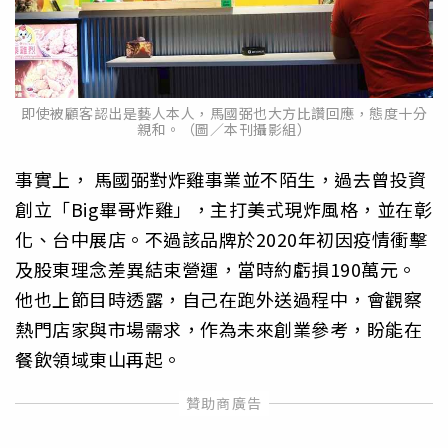
即使被顧客認出是藝人本人，馬國弼也大方比讚回應，態度十分
親和。（圖／本刊攝影組）
事實上， 馬國弼對炸雞事業並不陌生，過去曾投資
創立「Big畢哥炸雞」，主打美式現炸風格，並在彰
化、台中展店。不過該品牌於2020年初因疫情衝擊
及股東理念差異結束營運，當時約虧損190萬元。
他也上節目時透露，自己在跑外送過程中，會觀察
熱門店家與市場需求，作為未來創業參考，盼能在
餐飲領域東山再起。