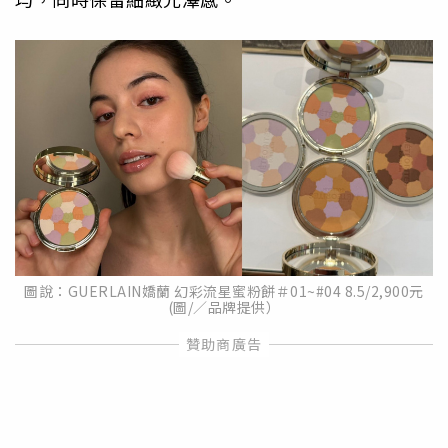
圖說：GUERLAIN嬌蘭 幻彩流星蜜粉餅＃01~#04 8.5/2,900元
(圖/／品牌提供）