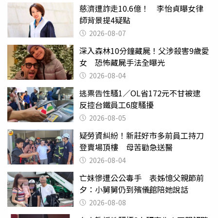
慈濟遭詐走10.6億！ 李怡貞曝女律
師背景提4疑點
2026-08-07
深入森林10分鐘藏屍！父涉殺害9歲愛
女 恐怖藏屍手法全曝光
2026-08-04
逃票告性騷1／OL省172元不甘被逮
反控台鐵員工6度騷擾
2026-08-05
疑勞資糾紛！新莊好市多前員工持刀
登賣場頂樓 母苦勸急送醫
2026-08-04
亡妹慘遭公公毒手 表姊憶父親節前
夕：小舅舅仍到殯儀館陪她說話
2026-08-08