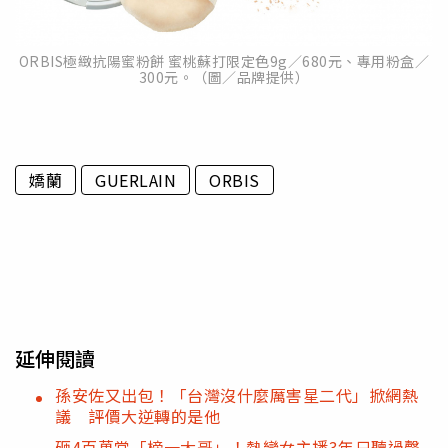
ORBIS極緻抗陽蜜粉餅 蜜桃蘇打限定色9g／680元、專用粉盒／
300元。（圖／品牌提供）
嬌蘭
GUERLAIN
ORBIS
延伸閱讀
孫安佐又出包！「台灣沒什麼厲害星二代」掀網熱
議 評價大逆轉的是他
砸4百萬當「榜一大哥」！熱戀女主播3年只聽過聲