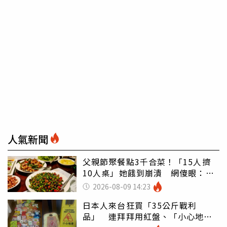
人氣新聞
父親節聚餐點3千合菜！「15人擠
10人桌」她餓到崩潰 網傻眼：讓
店家看笑話
2026-08-09 14:23
日本人來台狂買「35公斤戰利
品」 連拜拜用紅盤、「小心地