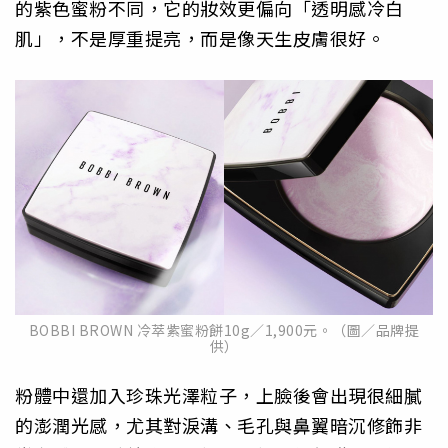
的紫色蜜粉不同，它的妝效更偏向「透明感冷白
肌」，不是厚重提亮，而是像天生皮膚很好。
BOBBI BROWN 冷萃紫蜜粉餅10g／1,900元。（圖／品牌提
供）
粉體中還加入珍珠光澤粒子，上臉後會出現很細膩
的澎潤光感，尤其對淚溝、毛孔與鼻翼暗沉修飾非