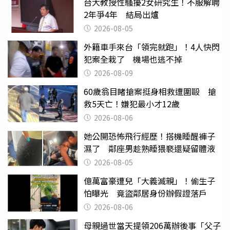
台大教授性騷擾2女研究生！不服解聘
2年爭4年 結局出爐
2026-08-05
外籍車手來台「領完就跑」！4人快閃
犯案全栽了 機場也逃不掉
2026-08-09
60歲翁目睹搶案挺身相救遭圍毆 搶
救5天亡！嫌犯最小才12歲
2026-08-06
她公開恐怖飛行經歷！搭機睡醒褲子
濕了 鄰座男趁熟睡猥褻還疑留體液
2026-08-05
億萬富豪遭兒「大義滅親」！偷生子
怕曝光 竟盜鄰居身份辦假證落戶
2026-08-06
母親過世當天提領206萬辦後事「父子