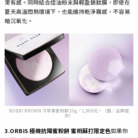
常有感。同時結合控油粉末與輕盈鎖妝膜，即使在
夏天高溫悶熱環境下，也能維持乾淨霧感，不容易
暗沉氧化。
BOBBI BROWN 冷萃紫蜜粉餅10g／1,900元。（圖／品牌提
供）
3.ORBIS 極緻抗陽蜜粉餅 蜜桃蘇打限定色
如果你