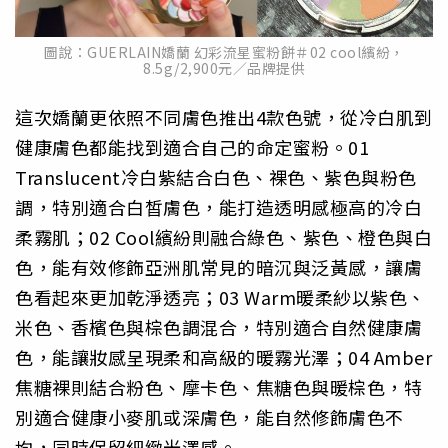
圖說：GUERLAIN嬌蘭 幻彩流星蜜粉餅＃02 cool繽紛，
8.5g/2,900元／品牌提供
這次嬌蘭更依照不同膚色推出4款色號，從冷白肌到
健康膚色都能找到適合自己的命定蜜粉。01
Translucent冷白紫結合白色、裸色、紫色與粉色
調，特別適合白皙膚色，能打造透明感極高的冷白
柔霧肌；02 Cool繽紛則融合綠色、紫色、橙色與白
色，能有效修飾亞洲肌常見的暗沉與泛黃感，讓膚
色看起來更加乾淨透亮；03 Warm暖柔紗以紫色、
米色、香檳色與棕色調混合，特別適合自然健康膚
色，能讓妝感呈現柔和高級的暖霧光澤；04 Amber
焦糖裸則結合粉色、摩卡色、焦糖色與暖棕色，特
別適合健康小麥肌或深膚色，能自然修飾膚色不
均，同時保留細緻光澤感。