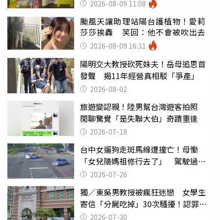
滑」告示牌也帶回家
2026-08-09 11:08
颱風天讓助理站陽台護植物！愛莉
莎莎挨轟 笑回：他不會被吹出去
2026-08-09 16:31
陽明交大教授砍死妹夫！岳母追思首
發聲 揭11年經營真相駁「爭產」
2026-08-02
旅遊變認親！陸男幫台灣遊客拍照
閒聊驚覺「是失聯大伯」奇蹟重逢
2026-07-18
台中女遛狗走斑馬線遭撞亡！母慟
「女兒隨媽祖修行去了」 駕駛過失
致死判9月
2026-07-26
獨／東吳男教授被瘋狂迷戀 女學生
寄信「分屍吃掉」30次騷擾！認罪免
關
2026-07-30