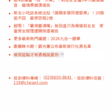
音 癡情男崩潰提告
新北小吃店系統出包「誤開多張同號發票」！20張
追不回 最慘恐賠2億
超噁！「薯條塞滿嘴」放回盒只為報復前女友 麥
當勞女經理遭開除還被告
更多最新熱門議題：2026九合一選舉
跟團睜大眼！觀光署公布最新旅行社黑名單
做到這點才有資格說愛你
PR
(02)6630-8641
投訴爆料專線：
、投訴爆料信箱：
119@ctwant.com