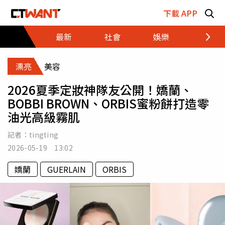
跳至主要內容區塊
下載 APP
最新
社會
娛樂
財經
漂亮
美容
2026夏季定妝神隊友公開！嬌蘭、
BOBBI BROWN、ORBIS蜜粉餅打造零
油光高級霧肌
記者：
tingting
2026-05-19 13:02
嬌蘭
GUERLAIN
ORBIS