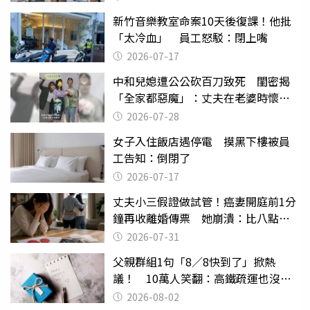
新竹音樂教室命案10天後復課！他批
「太冷血」 員工怒駁：閉上嘴
2026-07-17
中和兒媳遭公公砍百刀致死 閨密揭
「全家都惡魔」：丈夫在老婆時懷孕
摔東西
2026-07-28
女子入住飯店遇停電 摸黑下樓被員
工告知：倒閉了
2026-07-17
丈夫小三假證做試管！癌妻開庭前1分
鐘再收離婚傳票 她崩潰：比八點檔
還扯
2026-07-31
父親群組1句「8／8快到了」掀熱
議！ 10萬人笑翻：高鐵疏運也沒列
父親節
2026-08-02