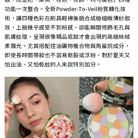
功能一次整合。全新Powder-To-Veil粉質轉化技
術，讓四種色彩在刷具輕掃後融合成極細緻薄紗妝
效，上臉幾乎感受不到粉感，卻能瞬間修飾毛孔與
肌膚紋理，呈現很像精品底妝才會出現的高級絲絨
柔霧光。尤其搭配控油礦物複合物與角鯊烷成分，
即使長時間帶妝也不容易乾裂或浮粉，對於夏天又
怕出油、又怕乾紋的人來說特別加分。