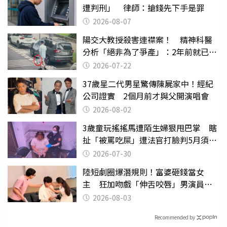
遭判刑」 律師：搶錢先下手是罪
2026-08-07
陽交大教授殺害連襟案！ 精神科醫
分析「絕非為了爭產」：2年前就已言
行詭異
2026-07-22
37歲星二代男星驚傳陳屍家中！經紀
公司證實 2個月前才與父開演唱會
2026-08-02
3歲童玩搖搖馬遭陌生婦狠甩巴掌 瞎
扯「被罵吃屎」遭法官打臉判5月須入
監
2026-07-30
陸短劇圈爆潛規則！富婆砸錢當女
主 狂加吻戲「伸舌咬唇」男演員崩
潰
2026-08-03
Recommended by