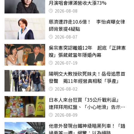
月演唱會爆滿營收大漲73%
2026-08-08
慈濟遭詐走10.6億！ 李怡貞曝女律
師背景提4疑點
2026-08-07
吳宗憲突認離婚12年 起底「正牌憲
嫂」張葳葳當年隱婚內幕
2026-07-19
陽明交大教授砍死妹夫！岳母追思首
發聲 揭11年經營真相駁「爭產」
2026-08-02
日本人來台狂買「35公斤戰利品」
連拜拜用紅盤、「小心地滑」告示牌
也帶回家
2026-08-09
他意外發現台鐵神級暗黑列車！「錯
過要等一週」網驚：以為絕跡