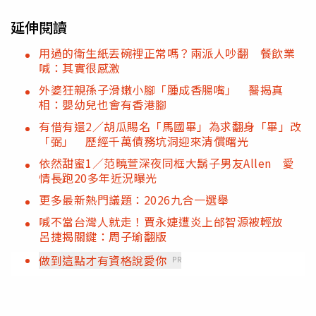
延伸閱讀
用過的衛生紙丟碗裡正常嗎？兩派人吵翻 餐飲業
喊：其實很感激
外婆狂親孫子滑嫩小腳「腫成香腸嘴」 醫揭真
相：嬰幼兒也會有香港腳
有借有還2／胡瓜賜名「馬國畢」為求翻身「畢」改
「弼」 歷經千萬債務坑洞迎來清償曙光
依然甜蜜1／范曉萱深夜同框大鬍子男友Allen 愛
情長跑20多年近況曝光
更多最新熱門議題：2026九合一選舉
喊不當台灣人就走！賈永婕遭炎上邰智源被輕放
呂捷揭關鍵：周子瑜翻版
做到這點才有資格說愛你
PR