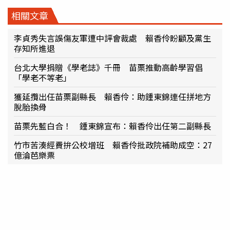
相關文章
李貞秀失言誤傷友軍遭中評會裁處 賴香伶盼顧及黨生
存知所進退
台北大學捐贈《學老誌》千冊 苗栗推動高齡學習倡
「學老不等老」
獲延攬出任苗栗副縣長 賴香伶：助鍾東錦連任拼地方
脫胎換骨
苗栗先藍白合！ 鍾東錦宣布：賴香伶出任第二副縣長
竹市苦湊經費拚公校增班 賴香伶批政院補助成空：27
億淪芭樂票