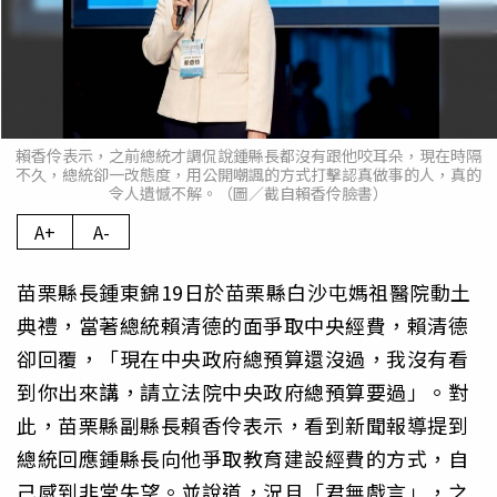
賴香伶表示，之前總統才調侃說鍾縣長都沒有跟他咬耳朵，現在時隔
不久，總統卻一改態度，用公開嘲諷的方式打擊認真做事的人，真的
令人遺憾不解。（圖／截自賴香伶臉書）
A+
A-
苗栗縣長鍾東錦19日於苗栗縣白沙屯媽祖醫院動土
典禮，當著總統賴清德的面爭取中央經費，賴清德
卻回覆，「現在中央政府總預算還沒過，我沒有看
到你出來講，請立法院中央政府總預算要過」。對
此，苗栗縣副縣長賴香伶表示，看到新聞報導提到
總統回應鍾縣長向他爭取教育建設經費的方式，自
己感到非常失望。並說道，況且「君無戲言」，之