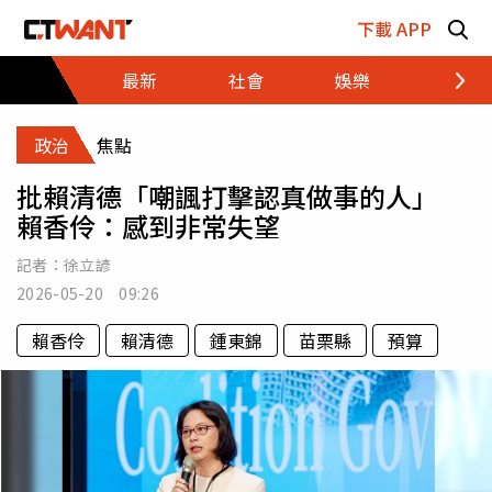
跳至主要內容區塊
下載 APP
最新
社會
娛樂
財經
政治
焦點
批賴清德「嘲諷打擊認真做事的人」
賴香伶：感到非常失望
記者：
徐立諺
2026-05-20 09:26
賴香伶
賴清德
鍾東錦
苗栗縣
預算