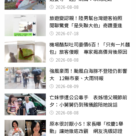
2026-08-08
旅遊變認親！陸男幫台灣遊客拍照
閒聊驚覺「是失聯大伯」奇蹟重逢
2026-07-18
機場酪梨吐司要價6百！「只有一片麵
包」旅客傻眼 專家揭高價背後原因
2026-08-08
強風豪雨！颱風白海豚不登陸仍影響
大 12縣市豪、大雨特報
2026-08-09
亡妹慘遭公公毒手 表姊憶父親節前
夕：小舅舅仍到殯儀館陪她說話
2026-08-08
原本很討厭小S！家長曝「校慶1舉
動」讓她徹底改觀 網友洗版認證