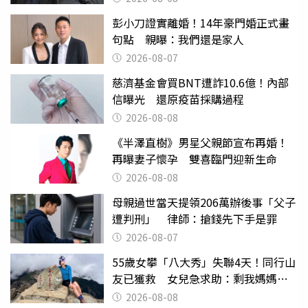
彭小刀證實離婚！14年豪門婚正式畫
句點 親曝：我們還是家人
2026-08-07
慈濟基金會買BNT遭詐10.6億！內部
信曝光 還原疫苗採購過程
2026-08-08
《半澤直樹》男星父親節宣布再婚！
再曝妻子懷孕 雙喜臨門迎新生命
2026-08-08
母親過世當天提領206萬辦後事「父子
遭判刑」 律師：搶錢先下手是罪
2026-08-07
55歲女攀「八大秀」失聯4天！同行山
友已獲救 女兒急求助：剩我媽媽還
沒找到
2026-08-08