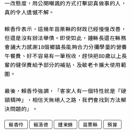
一改態度，用公開嘲諷的方式打擊認真做事的人，
真的令人遺憾不解。
賴香伶表示，這幾年苗栗縣的財政已經慢慢改善，
但還是沒有辦法舉債。即使如此，鍾縣長還在縣務
會議大力感謝18個鄉鎮長能夠合力分攤學童的營養
午餐費、好不容易有一筆稅收，趕快把80歲以上長
輩的健保費給予部分的補貼、及敬老卡擴大使用範
圍。
最後，賴香伶強調，「客家人有一個特性就是『硬
頸精神』，相信天無絕人之路，我們會找到方法解
決問題的」。
賴香伶
賴清德
鍾東錦
苗栗縣
預算