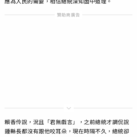
應為人民的需要，相信總統深知箇中道理。
賴香伶說，況且「君無戲言」，之前總統才調侃說
鍾縣長都沒有跟他咬耳朵，現在時隔不久，總統卻