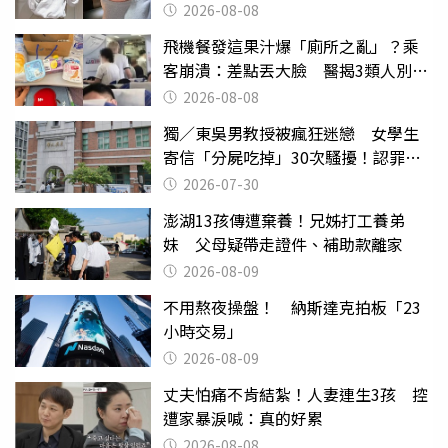
2026-08-08
飛機餐發這果汁爆「廁所之亂」？乘
客崩潰：差點丟大臉 醫揭3類人別亂
喝
2026-08-08
獨／東吳男教授被瘋狂迷戀 女學生
寄信「分屍吃掉」30次騷擾！認罪免
關
2026-07-30
澎湖13孩傳遭棄養！兄姊打工養弟
妹 父母疑帶走證件、補助款離家
2026-08-09
不用熬夜操盤！ 納斯達克拍板「23
小時交易」
2026-08-09
丈夫怕痛不肯結紮！人妻連生3孩 控
遭家暴淚喊：真的好累
2026-08-08