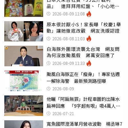
品」 連拜拜用紅盤、「小心地
滑」告示牌也帶回家
2026-08-09 11:08
原本很討厭小S！家長曝「校慶1舉
動」讓她徹底改觀 網友洗版認證
2026-08-08 11:03
白海豚外圍環流襲北台灣 網友問
為何沒放颱風假 蔣萬安回應了
2026-08-09 11:33
颱風白海豚正在「瘦身」！專家估週
一解除海警 最新預測路徑曝
2026-08-09
他曬「阿扁無罪」計程車圖釣出陳水
扁神回應 「9字超有哏」吸4萬人朝
聖
2026-07-21
寬魚國際澄清單月營收波動 楊丞琳7