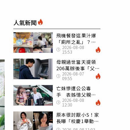
人氣新聞
飛機餐發這果汁爆
「廁所之亂」？乘
2026-08-08
客崩潰：差點丟大
15:53
臉 醫揭3類人別亂
喝
母親過世當天提領
206萬辦後事「父子
2026-08-07
遭判刑」 律師：
09:55
搶錢先下手是罪
亡妹慘遭公公毒
手 表姊憶父親節
2026-08-08
前夕：小舅舅仍到
12:30
殯儀館陪她說話
原本很討厭小S！家
長曝「校慶1舉動」
讓她徹底改觀 網
2026-08-08 11:03