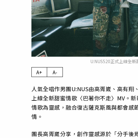
U:NUS520正式上線
A+
A-
人氣全唱作男團U:NUS由高胥崴、高有翔
上線全新甜蜜情歌〈巴著你不走〉MV。新歌回
情歌為靈感，融合復古薩克斯風與都會感
情。
團長高胥崴分享，創作靈感源於「分手後