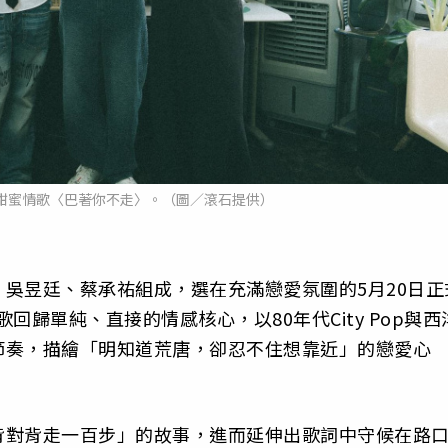
全新甜蜜情歌〈巴著你不走〉。（圖／滾石提供）
、吳昱廷、蔡承祐組成，選在充滿戀愛氛圍的5月20日正
歸單純、直接的情感核心，以80年代City Pop與西
節奏，描繪「明知道荒唐，卻忍不住想靠近」的戀愛心
背對背走一百步」的故事，進而延伸出歌詞中守候在路