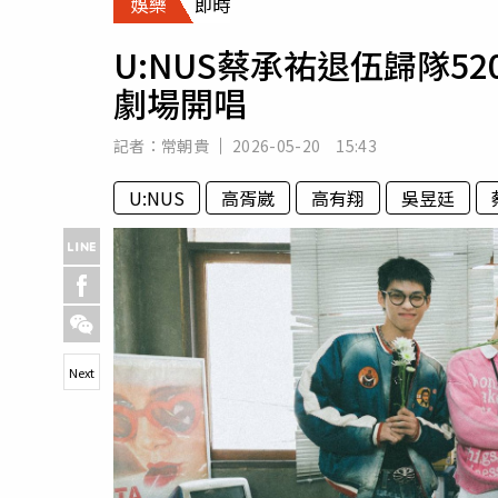
娛樂
即時
人物
汽車
U:NUS蔡承祐退伍歸隊5
專欄
劇場開唱
房產新勢力
記者：
常朝貴
2026-05-20 15:43
U:NUS
高胥崴
高有翔
吳昱廷
Next