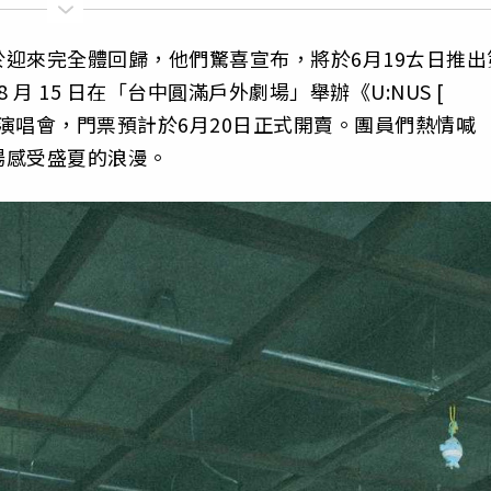
於迎來完全體回歸，他們驚喜宣布，將於6月19ㄊ日推出
 月 15 日在「台中圓滿戶外劇場」舉辦《U:NUS [
CONCERT》演唱會，門票預計於6月20日正式開賣。團員們熱情喊
場感受盛夏的浪漫。