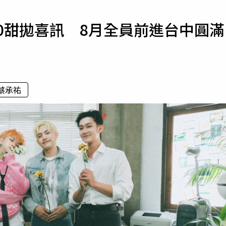
寵物
20甜拋喜訊 8月全員前進台中圓滿
運勢
運動
梅酒
蔡承祐