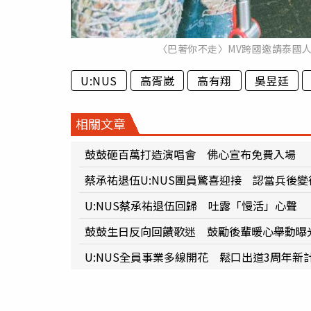
〈巴著你不走〉MV跨國邀請泰國人氣
U:NUS
高胥崴
高有翔
吳昱廷
相關文章
鼓鼓砸百萬打造演唱會 佛心宣布免費入場
蔡承祐退伍U:NUS團員驚喜迎接 認當兵後
U:NUS蔡承祐退伍回歸 吐露「慢活」心聲
鼓鼓生日反向回饋歌迷 鼓勵後輩暖心舉動曝
U:NUS全員事業多線開花 鬆口出道3周年新