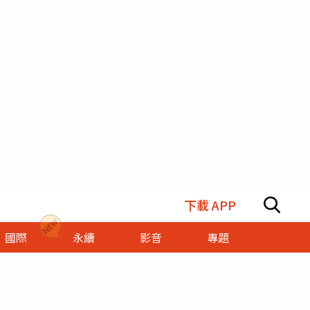
下載 APP
國際
永續
影音
專題