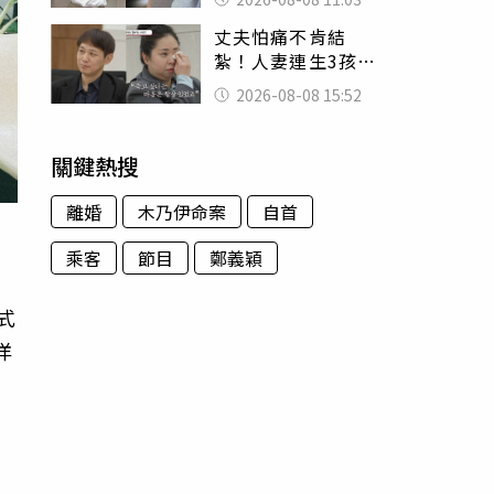
友洗版認證
丈夫怕痛不肯結
紮！人妻連生3孩
控遭家暴淚喊：真
2026-08-08 15:52
的好累
關鍵熱搜
離婚
木乃伊命案
自首
乘客
節目
鄭義穎
式
洋
口