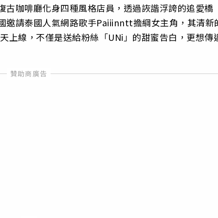
谷復古咖啡廳化身四種風格店員，透過詼諧浮誇的追愛橋
請泰國人氣網路歌手Paiiinntt擔綱女主角，其清新
當天上線，不僅是送給粉絲「UNi」的甜蜜告白，更想傳