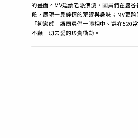
的畫面。MV延續老派浪漫，團員們在曼
段，展現一見鐘情的荒謬與趣味；MV更跨國邀
「初戀感」讓團員們一眼相中。選在520
不顧一切去愛的珍貴衝動。