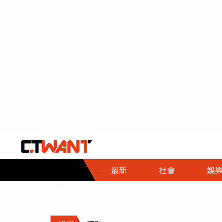
社會首頁
娛樂首頁
財經首頁
政
:::
最新
社會
娛
時事
即時
熱線
:::
直擊
大條
人物
調查
專題
３Ｃ