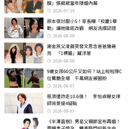
嫂」張葳葳當年隱婚內幕
2026-07-19
原本很討厭小S！家長曝「校慶1舉
動」讓她徹底改觀 網友洗版認證
2026-08-08
謝金燕父凌晨突發文思念爸爸豬哥
亮 「1標籤」藏洋蔥
2026-08-08
9歲女孩60公斤又如何？站上啦啦隊C
位驚艷全場 千萬網友被圈粉
2026-08-07
慈濟遭詐走10.6億！ 李怡貞曝女律
師背景提4疑點
2026-08-07
《半澤直樹》男星父親節宣布再婚！
再曝妻子懷孕 雙喜臨門迎新生命