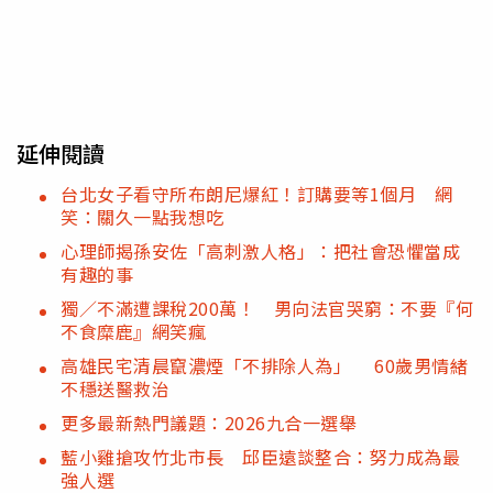
延伸閱讀
台北女子看守所布朗尼爆紅！訂購要等1個月 網
笑：關久一點我想吃
心理師揭孫安佐「高刺激人格」：把社會恐懼當成
有趣的事
獨／不滿遭課稅200萬！ 男向法官哭窮：不要『何
不食糜鹿』網笑瘋
高雄民宅清晨竄濃煙「不排除人為」 60歲男情緒
不穩送醫救治
更多最新熱門議題：2026九合一選舉
藍小雞搶攻竹北市長 邱臣遠談整合：努力成為最
強人選