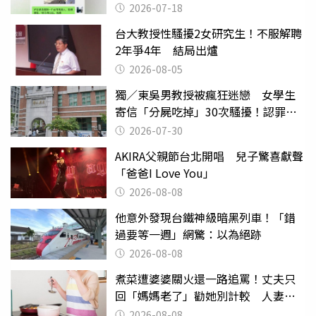
2026-07-18
台大教授性騷擾2女研究生！不服解聘
2年爭4年 結局出爐
2026-08-05
獨／東吳男教授被瘋狂迷戀 女學生
寄信「分屍吃掉」30次騷擾！認罪免
關
2026-07-30
AKIRA父親節台北開唱 兒子驚喜獻聲
「爸爸I Love You」
2026-08-08
他意外發現台鐵神級暗黑列車！「錯
過要等一週」網驚：以為絕跡
2026-08-08
煮菜遭婆婆關火還一路追罵！丈夫只
回「媽媽老了」勸她別計較 人妻超
崩潰：我像台傭
2026-08-08