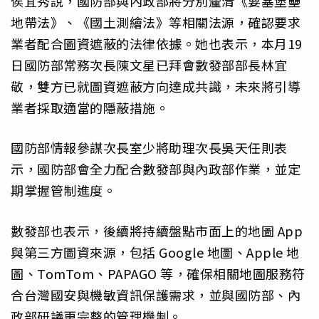
侯宜秀說，國防部與內政部將分別釐清《要塞堡壘
地帶法》、《國土測繪法》等相關法源，確認要求
業者配合圖資遮蔽的法律依據。她也表示，本月19
日國防部常務次長陳文星已拜會數發部部長林宜
敬，雙方已就圖資遮蔽方向達成共識，未來將引導
業者採取適當的隱蔽措施。
國防部情報參謀次長室少將助理次長吳天任則表
示，國防部會全力配合數發部與內政部作業，並定
期掌握管制進度。
數發部也表示，後續將持續盤點市面上的地圖 App
與第三方圖資來源，包括 Google 地圖、Apple 地
圖、TomTom、PAPAGO 等，確保相關地圖服務符
合台灣國安與機敏資訊保護需求，並與國防部、內
政部研議更完整的管理機制。