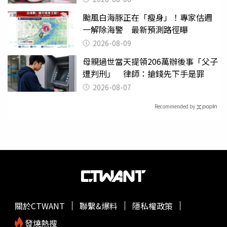
颱風白海豚正在「瘦身」！專家估週
一解除海警 最新預測路徑曝
2026-08-09
母親過世當天提領206萬辦後事「父子
遭判刑」 律師：搶錢先下手是罪
2026-08-07
Recommended by
關於CTWANT
聯繫&爆料
隱私權政策
發燒熱搜