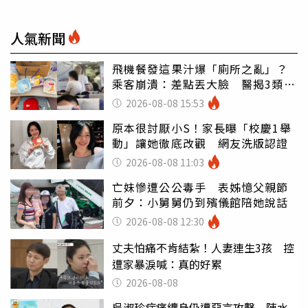
人氣新聞
飛機餐發這果汁爆「廁所之亂」？
乘客崩潰：差點丟大臉 醫揭3類人
別亂喝
2026-08-08 15:53
原本很討厭小S！家長曝「校慶1舉
動」讓她徹底改觀 網友洗版認證
2026-08-08 11:03
亡妹慘遭公公毒手 表姊憶父親節
前夕：小舅舅仍到殯儀館陪她說話
2026-08-08 12:30
丈夫怕痛不肯結紮！人妻連生3孩 控
遭家暴淚喊：真的好累
2026-08-08
吳淑珍病痛纏身仍遭惡言攻擊 陳水