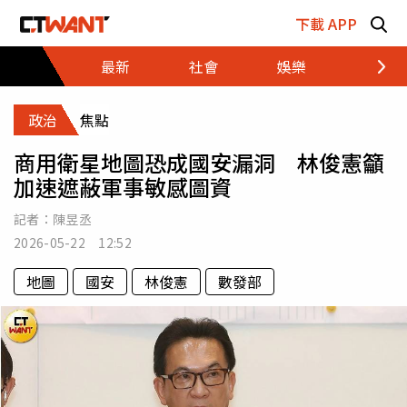
跳至主要內容區塊
下載 APP
最新
社會
娛樂
財經
政治
焦點
商用衛星地圖恐成國安漏洞 林俊憲籲
加速遮蔽軍事敏感圖資
記者：
陳昱丞
2026-05-22 12:52
地圖
國安
林俊憲
數發部