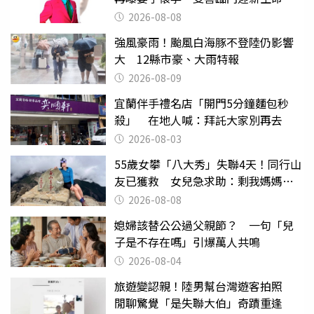
2026-08-08
強風豪雨！颱風白海豚不登陸仍影響
大 12縣市豪、大雨特報
2026-08-09
宜蘭伴手禮名店「開門5分鐘麵包秒
殺」 在地人喊：拜託大家別再去
2026-08-03
55歲女攀「八大秀」失聯4天！同行山
友已獲救 女兒急求助：剩我媽媽還
沒找到
2026-08-08
媳婦該替公公過父親節？ 一句「兒
子是不存在嗎」引爆萬人共鳴
2026-08-04
旅遊變認親！陸男幫台灣遊客拍照
閒聊驚覺「是失聯大伯」奇蹟重逢