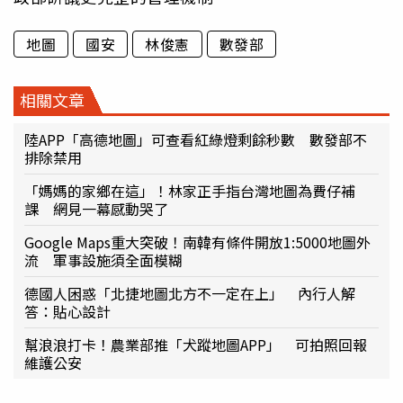
地圖
國安
林俊憲
數發部
相關文章
陸APP「高德地圖」可查看紅綠燈剩餘秒數 數發部不
排除禁用
「媽媽的家鄉在這」！林家正手指台灣地圖為費仔補
課 網見一幕感動哭了
Google Maps重大突破！南韓有條件開放1:5000地圖外
流 軍事設施須全面模糊
德國人困惑「北捷地圖北方不一定在上」 內行人解
答：貼心設計
幫浪浪打卡！農業部推「犬蹤地圖APP」 可拍照回報
維護公安