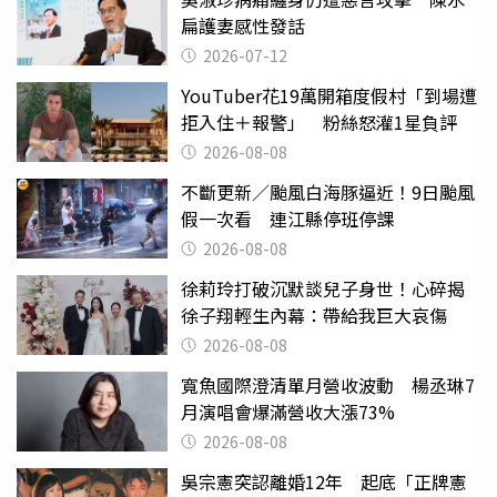
扁護妻感性發話
2026-07-12
YouTuber花19萬開箱度假村「到場遭
拒入住＋報警」 粉絲怒灌1星負評
2026-08-08
不斷更新／颱風白海豚逼近！9日颱風
假一次看 連江縣停班停課
2026-08-08
徐莉玲打破沉默談兒子身世！心碎揭
徐子翔輕生內幕：帶給我巨大哀傷
2026-08-08
寬魚國際澄清單月營收波動 楊丞琳7
月演唱會爆滿營收大漲73%
2026-08-08
吳宗憲突認離婚12年 起底「正牌憲