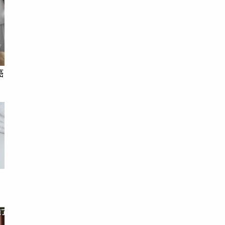
癌
年
亮