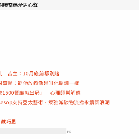
期曝當媽矛盾心聲
 苦主：10月底前都別賭
同事慟：勸他放鬆像是叫他擺爛一樣
1500餐廳就出局」 心理師幫解惑
Aesop支持亞太藝術、萊雅減碳物流掀永續新浪潮
」藏巧思
PR