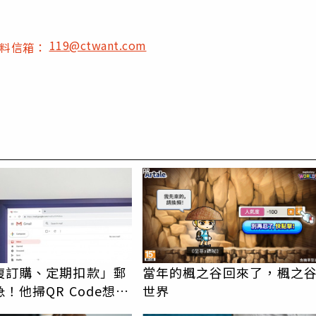
119@ctwant.com
爆料信箱：
PR
複訂購、定期扣款」郵
當年的楓之谷回來了，楓之
！他掃QR Code想取
世界
蓄瞬間蒸發