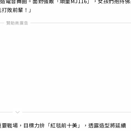
身打造電音舞曲。面對強敵「頑童MJ116」，女孩們抱持佛
能打敗前輩！」
重要戰場，目標力拚「紅毯前十美」，透露造型將延續