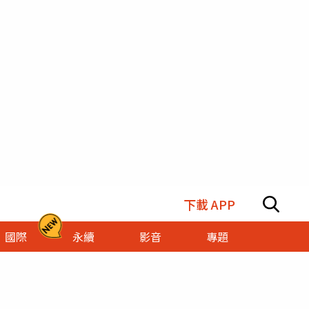
下載 APP
國際
永續
影音
專題