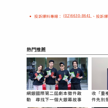
(02)6630-8641
投訴爆料專線：
、投訴
熱門推薦
網銀國際第二屆劇本徵件啟
收「重
動 尋找下一個大銀幕故事
件先別急
消 積