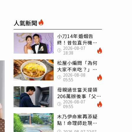
人氣新聞
小刀14年婚姻告
終！昔包直升機求
2026-08-07
婚 豪砸545萬辦婚
18:38
禮還找連戰證婚
松屋小編問「為何
大家不來吃？」
2026-08-08
一票人點出3大問
05:55
題：滿手好牌打到
爛
母親過世當天提領
206萬辦後事「父子
2026-08-07
遭判刑」 律師：
09:55
搶錢先下手是罪
木乃伊命案再添疑
點！命理師赴現場
遇天候驟變 驚
2026-08-07 22:07