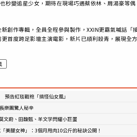
她們也秒變追星少女，期待在現場巧遇蔡依林、周湯豪等偶
新創作專輯，全員全程參與製作，XXIN更霸氣喊話「
前更首度跨足影壇主演電影，新片已順利殺青，展現全
獎
年男友 預告紅毯戰袍「搞怪仙女風」
事長樂團驚人秘辛
、莫文蔚、田馥甄、羊文学閃耀小巨蛋
襲成「美腿女神」：3個月甩肉10公斤的秘訣公開！