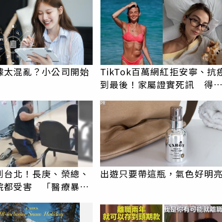
據太混亂？小公司開始
TikTok百萬網紅拒安寧、抗
到最後！家屬證實死訊 得
26歲
PR
到台北！長庚、榮總、
出遊只要帶這瓶，氣色好明
院都受害 「醫療暴力
譜紀錄曝光