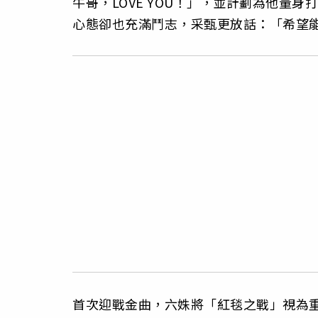
牛哥，LOVE YOU！」，並計劃為他量
心態卻也充滿鬥志，采甄更放話：「希望
首次迎戰金曲，六姝將「紅毯之戰」視為