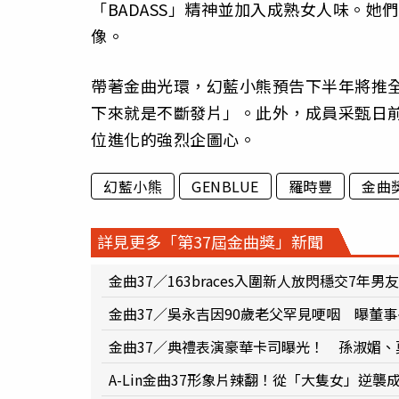
「BADASS」精神並加入成熟女人味。
像。
帶著金曲光環，幻藍小熊預告下半年將推全
下來就是不斷發片」。此外，成員采甄日
位進化的強烈企圖心。
幻藍小熊
GENBLUE
羅時豐
金曲
詳見更多「第37屆金曲獎」新聞
金曲37／163braces入圍新人放閃穩交7
金曲37／吳永吉因90歲老父罕見哽咽 曝董
金曲37／典禮表演豪華卡司曝光！ 孫淑媚
A-Lin金曲37形象片辣翻！從「大隻女」逆