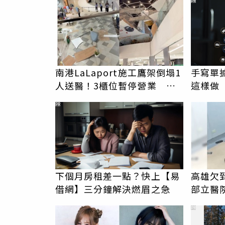
PR
南港LaLaport施工鷹架倒塌1
手寫單
人送醫！3櫃位暫停營業 北
這樣做
市開罰30萬元
PR
下個月房租差一點？快上【易
高雄欠
借網】三分鐘解決燃眉之急
部立醫
男」離
PR