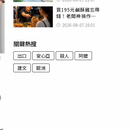
喊：死者還有冤屈
買195元鹹酥雞忘帶
錢！老闆神操作
「倒找5元」 全網
2026-08-07 16:01
看哭：這就是台灣
關鍵熱搜
出口
安心亞
殺人
阿嬤
提
建文
歐洲
最
大