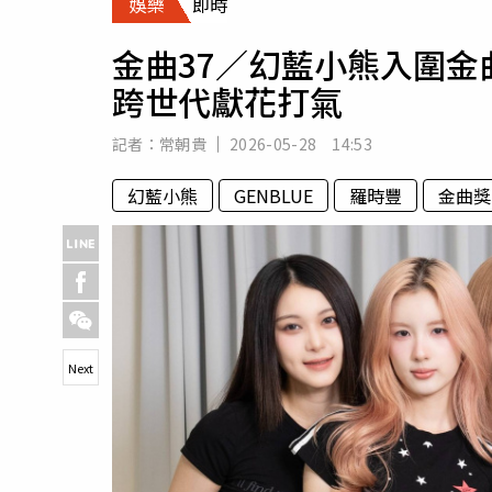
娛樂
即時
人物
汽車
金曲37／幻藍小熊入圍
專欄
跨世代獻花打氣
房產新勢力
記者：
常朝貴
2026-05-28 14:53
幻藍小熊
GENBLUE
羅時豐
金曲獎
Next