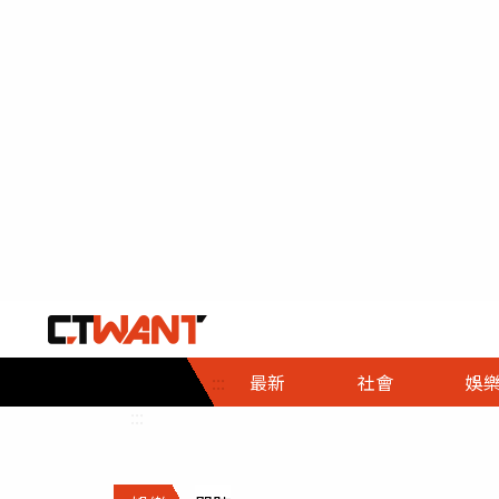
社會首頁
娛樂首頁
財經首頁
政
:::
最新
社會
娛
時事
即時
熱線
:::
直擊
大條
人物
調查
專題
３Ｃ