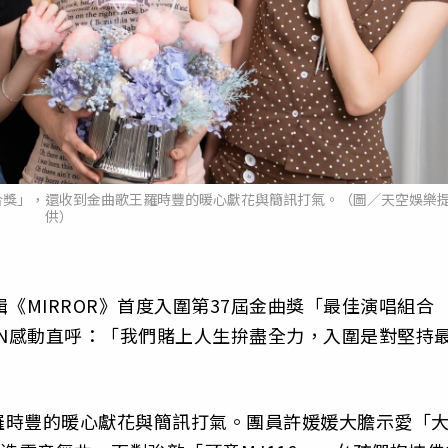
組合獎」，還收到金曲歌王羅時豐的暖心獻花與簡訊打氣。（圖／天空娛樂
供）
輯《MIRROR》首度入圍第37屆金曲獎「最佳演唱組合
IN感動直呼：「我們賭上人生拚盡全力，入圍是對堅持
羅時豐的暖心獻花與簡訊打氣。團員許媛媛大膽示愛「