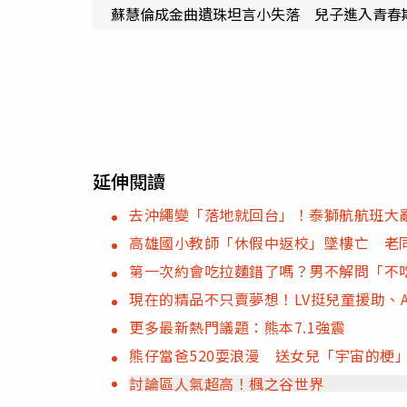
蘇慧倫成金曲遺珠坦言小失落 兒子進入青春
延伸閱讀
去沖繩變「落地就回台」！泰獅航航班大亂
高雄國小教師「休假中返校」墜樓亡 老
第一次約會吃拉麵錯了嗎？男不解問「不吃
現在的精品不只賣夢想！LV挺兒童援助、
更多最新熱門議題：熊本7.1強震
熊仔當爸520耍浪漫 送女兒「宇宙的梗
討論區人氣超高！楓之谷世界