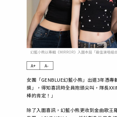
幻藍小熊以專輯《MIRROR》入圍本屆「最佳演唱
A+
A-
女團「GENBLUE幻藍小熊」出道3年憑專
獎」，得知喜訊時全員抱頭尖叫，隊長XX
棒的肯定！」
除了入圍喜訊，幻藍小熊更收到金曲歌王