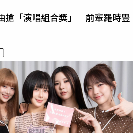
寵物
金曲搶「演唱組合獎」 前輩羅時豐
運勢
運動
梅酒