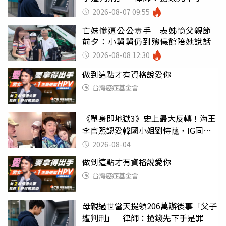
罪
2026-08-07 09:55
亡妹慘遭公公毒手 表姊憶父親節
前夕：小舅舅仍到殯儀館陪她說話
2026-08-08 12:30
做到這點才有資格說愛你
台灣癌症基金會
《單身即地獄3》史上最大反轉！海王
李官熙認愛韓國小姐劉恃蘟，IG同步
放閃：未來我們會互相珍惜、為彼此
2026-08-04
加油
做到這點才有資格說愛你
台灣癌症基金會
母親過世當天提領206萬辦後事「父子
遭判刑」 律師：搶錢先下手是罪