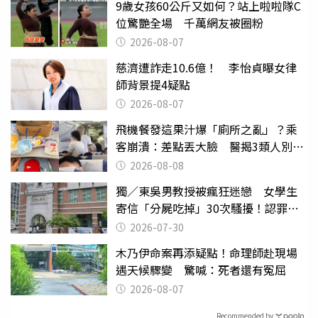
9歲女孩60公斤又如何？站上啦啦隊C
位驚艷全場 千萬網友被圈粉
2026-08-07
慈濟遭詐走10.6億！ 李怡貞曝女律
師背景提4疑點
2026-08-07
飛機餐發這果汁爆「廁所之亂」？乘
客崩潰：差點丟大臉 醫揭3類人別亂
喝
2026-08-08
獨／東吳男教授被瘋狂迷戀 女學生
寄信「分屍吃掉」30次騷擾！認罪免
關
2026-07-30
木乃伊命案再添疑點！命理師赴現場
遇天候驟變 驚喊：死者還有冤屈
2026-08-07
Recommended by