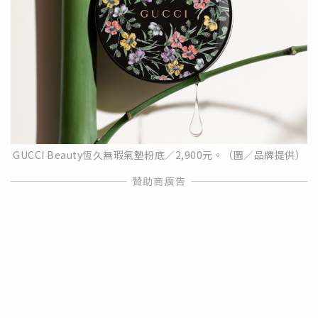
GUCCI Beauty恆久無瑕氣墊粉底／2,900元。（圖／品牌提供）