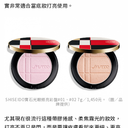
實非常適合當底妝打亮使用。
SHISEIDO寶石光眼頰亮彩盤#01、#02 7g／1,450元。（圖／品
牌提供）
尤其現在很流行這種帶膠捲感、柔焦霧光的妝效，
打亮不再只是閃，而是要讓皮膚看起來更細、更高