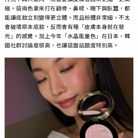
級。這兩色拿來打在顴骨、鼻樑、眼下與臥蠶，都
能讓底妝立刻變得更立體。而且粉體非常細，不太
會破壞原本底妝，反而會有種「皮膚本身就在發
光」的感覺。加上今年「水晶能量色」在日本、韓
國社群討論度很高，也讓這盤話題度特別高。