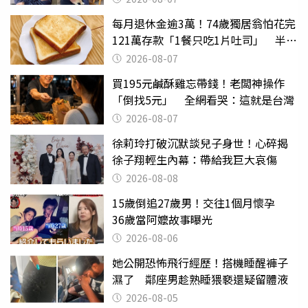
每月退休金逾3萬！74歲獨居翁怕花完
121萬存款「1餐只吃1片吐司」 半年
後暴瘦嚇壞女兒
2026-08-07
買195元鹹酥雞忘帶錢！老闆神操作
「倒找5元」 全網看哭：這就是台灣
2026-08-07
徐莉玲打破沉默談兒子身世！心碎揭
徐子翔輕生內幕：帶給我巨大哀傷
2026-08-08
15歲倒追27歲男！交往1個月懷孕
36歲當阿嬤故事曝光
2026-08-06
她公開恐怖飛行經歷！搭機睡醒褲子
濕了 鄰座男趁熟睡猥褻還疑留體液
2026-08-05