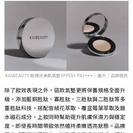
KAIBEAUTY 輕裸光美肌氣墊SPF50+ PA++++ 。圖片：品牌提供
除了妝效表現之外，這款氣墊更將保養規格全面升
級。添加藍銅胜肽、寡胜肽、三胜肽與二胜肽等多
重胜肽科技，搭配雪絨花萃取、覆盆莓葉萃取及鎖
水磁石成分，上妝同時幫助提升肌膚保濕力與穩定
度，即使長時間帶妝依然維持柔嫩透亮狀態。品牌