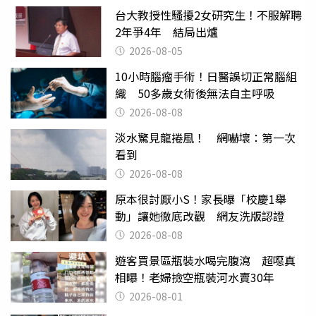
台大教授性騷擾2女研究生！不服解聘
2年爭4年 結局出爐
2026-08-05
10小時腦瘤手術！日醫誤切正常腦組
織 50多歲女術後無法自主呼吸
2026-08-08
淡水驚見龍捲風！ 網嚇壞：第一次
看到
2026-08-08
原本很討厭小S！家長曝「校慶1舉
動」讓她徹底改觀 網友洗版認證
2026-08-08
遊客買景區瓶裝水喝完腹瀉 超噁真
相曝！老婦撿空瓶裝河水賣30年
2026-08-01