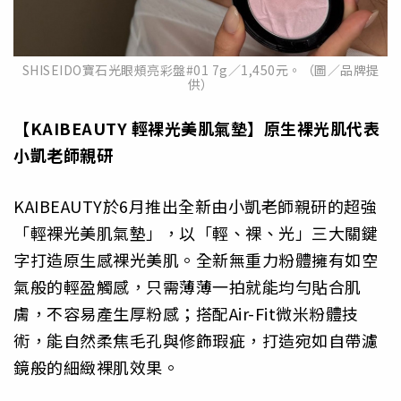
SHISEIDO寶石光眼頰亮彩盤#01 7g／1,450元。（圖／品牌提
供）
【KAIBEAUTY 輕裸光美肌氣墊】原生裸光肌代表
小凱老師親研
KAIBEAUTY於6月推出全新由小凱老師親研的超強
「輕裸光美肌氣墊」，以「輕、裸、光」三大關鍵
字打造原生感裸光美肌。全新無重力粉體擁有如空
氣般的輕盈觸感，只需薄薄一拍就能均勻貼合肌
膚，不容易產生厚粉感；搭配Air-Fit微米粉體技
術，能自然柔焦毛孔與修飾瑕疵，打造宛如自帶濾
鏡般的細緻裸肌效果。