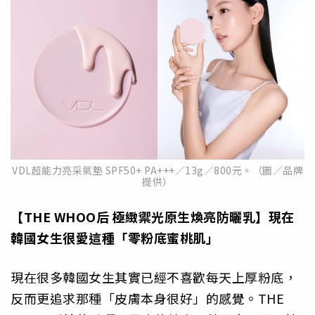
VDL超能力亮采氣墊 SPF50+ PA+++／13g／800元。（圖／品牌
提供）
【THE WHOO后 極緻禦光原生煥亮防曬乳】現在
韓國女生很愛這種「零粉底蜜桃肌」
現在很多韓國女生其實已經不喜歡每天上厚粉底，
反而更追求那種「皮膚本身很好」的感覺。THE