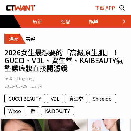
跳至主要內容區塊
下載 APP
最新
社會
娛樂
財經
漂亮
美容
2026女生最想要的「高級原生肌」！
GUCCI、VDL、資生堂、KAIBEAUTY氣
墊讓底妝直接開濾鏡
記者：
tingting
2026-05-29 12:34
GUCCI BEAUTY
VDL
資生堂
Shiseido
Whoo
后
KAIBEAUTY