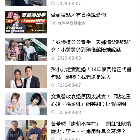
2026-08-07
做到這點才有資格說愛你
台灣癌症基金會
亡妹慘遭公公毒手 表姊憶父親節前
夕：小舅舅仍到殯儀館陪她說話
2026-08-08
彭小刀證實離婚！14年豪門婚正式畫
句點 親曝：我們還是家人
2026-08-07
寬魚營收衰退原因太誠實！「點名王
心凌、楊丞琳」網笑翻：財報透明度
滿分
2026-08-08
苦苓喊「唐朝不存在」 網紅批瞎編
歷史：李白、杜甫用鮮卑文寫詩？
2026-08-07