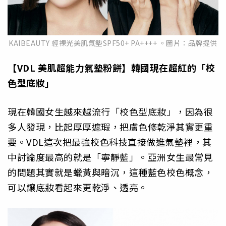
KAIBEAUTY 輕裸光美肌氣墊SPF50+ PA++++ 。圖片：品牌提供
【VDL 美肌超能力氣墊粉餅】韓國現在超紅的「校
色型底妝」
現在韓國女生越來越流行「校色型底妝」，因為很
多人發現，比起厚厚遮瑕，把膚色修乾淨其實更重
要。VDL這次把最強校色科技直接做進氣墊裡，其
中討論度最高的就是「寧靜藍」。亞洲女生最常見
的問題其實就是蠟黃與暗沉，這種藍色校色概念，
可以讓底妝看起來更乾淨、透亮。