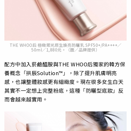
THE WHOO后 極緻禦光原生煥亮防曬乳 SPF50+/PA++++／
50ml／1,880元。（圖／品牌提供）
配方中加入菸鹼醯胺與THE WHOO后獨家的韓方保
養概念「拱辰Solution™」，除了提升肌膚明亮
感，也讓整體妝感更有細緻度。現在很多女生白天
其實不一定想上完整粉底，這種「防曬型底妝」反
而會越來越實用。