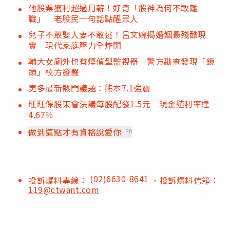
他股票獲利超過月薪！好奇「股神為何不敢離
職」 老股民一句話點醒眾人
兒子不敢娶人妻不敢逃！呂文婉揭婚姻最殘酷現
實 現代家庭壓力全炸開
輔大女廁外也有煙偵型監視器 警方勘查發現「鏡
頭」校方發聲
更多最新熱門議題：熊本7.1強震
旺旺保股東會決議每股配發1.5元 現金殖利率達
4.67％
做到這點才有資格說愛你
PR
(02)6630-8641
投訴爆料專線：
、投訴爆料信箱：
119@ctwant.com