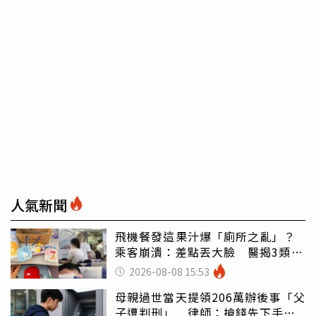
人氣新聞
飛機餐發這果汁爆「廁所之亂」？
乘客崩潰：差點丟大臉 醫揭3類人
別亂喝
2026-08-08 15:53
母親過世當天提領206萬辦後事「父
子遭判刑」 律師：搶錢先下手是