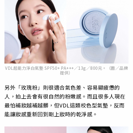
VDL超能力淨白氣墊 SPF50+ PA+++／13g／800元。（圖／品牌
提供）
另外「玫瑰粉」則很適合氣色差、容易顯疲憊的
人，拍上去會有很自然的粉嫩感。而且很多人現在
最怕補妝越補越髒，但VDL這類校色型氣墊，反而
能讓妝感重新回到剛上妝時的乾淨感。