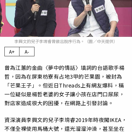
李興文的兒子李堉睿曾做出脫序行為。（圖／中天提供）
A+
A-
曾為江蕙的金曲〈夢中的情話〉填詞的台語歌手楊
哲，因為在屏東枋寮有占地3甲的芒果園，被封為
「芒果王子」。但近日Threads上有網友爆料，稱
一位疑似是楊哲老婆的女子讓小孩在店門口尿尿，
對店家造成很大的困擾，在網路上引發討論。
資深演員李興文的兒子李堉睿2019年時夜闖IKEA，
不僅全裸使用馬桶大號，還光溜溜沖澡，甚至坐在