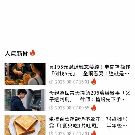
人氣新聞
買195元鹹酥雞忘帶錢！老闆神操作
「倒找5元」 全網看哭：這就是台
灣
2026-08-07 16:01
母親過世當天提領206萬辦後事「父
子遭判刑」 律師：搶錢先下手是
罪
2026-08-07 09:55
坐擁百萬存款仍不敢花！74歲獨居
翁「1餐只吃1片吐司」 半年後暴
瘦嚇壞女兒
2026-08-07 12:01