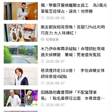
獨／學霸牙醫槓離職女員工 為3萬元
筆電互控侵占、誣告！他慘勝
2026-08-06
脆友都說相見恨晚！苦甜72%比利時
巧克力 大人味爆紅！
哈根達斯
木乃伊命案再添疑點！命理師赴現場
遇天候驟變 驚喊：死者還有冤屈
2026-08-07
慈濟遭詐走10.6億！ 李怡貞曝女律
師背景提4疑點
2026-08-07
田路路怒轟曹雨婷「不配當理事
長」！點名姜厚任出面 本尊首度回
應了
2026-08-07