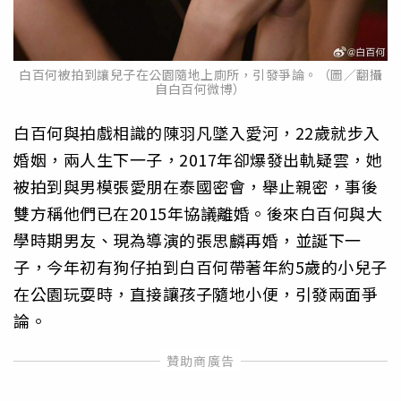
白百何被拍到讓兒子在公園隨地上廁所，引發爭論。（圖／翻攝
自白百何微博）
白百何與拍戲相識的陳羽凡墜入愛河，22歲就步入
婚姻，兩人生下一子，2017年卻爆發出軌疑雲，她
被拍到與男模張愛朋在泰國密會，舉止親密，事後
雙方稱他們已在2015年協議離婚。後來白百何與大
學時期男友、現為導演的張思麟再婚，並誕下一
子，今年初有狗仔拍到白百何帶著年約5歲的小兒子
在公園玩耍時，直接讓孩子隨地小便，引發兩面爭
論。