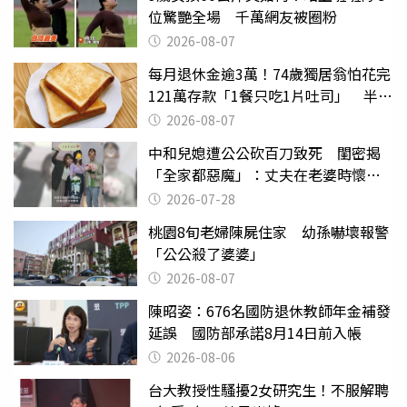
位驚艷全場 千萬網友被圈粉
2026-08-07
每月退休金逾3萬！74歲獨居翁怕花完
121萬存款「1餐只吃1片吐司」 半年
後暴瘦嚇壞女兒
2026-08-07
中和兒媳遭公公砍百刀致死 閨密揭
「全家都惡魔」：丈夫在老婆時懷孕
摔東西
2026-07-28
桃園8旬老婦陳屍住家 幼孫嚇壞報警
「公公殺了婆婆」
2026-08-07
陳昭姿：676名國防退休教師年金補發
延誤 國防部承諾8月14日前入帳
2026-08-06
台大教授性騷擾2女研究生！不服解聘