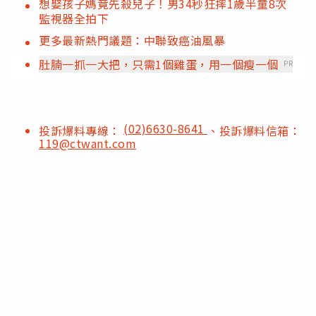
想娶孩子媽竟先殺兒子！男34秒狂摔1歲半童8次
監視器全拍下
更多最新熱門議題：中聯致癌油風暴
肚腩一抓一大把，只需1個雞蛋，用一個瘦一個
PR
(02)6630-8641
投訴爆料專線：
、投訴爆料信箱：
119@ctwant.com