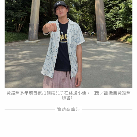
黃鐙輝多年前曾被拍到讓兒子在路邊小便。（圖／翻攝自黃鐙輝
臉書）