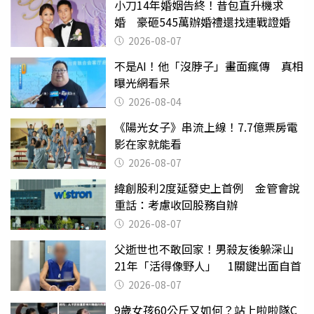
小刀14年婚姻告終！昔包直升機求
婚 豪砸545萬辦婚禮還找連戰證婚
2026-08-07
不是AI！他「沒脖子」畫面瘋傳 真相
曝光網看呆
2026-08-04
《陽光女子》串流上線！7.7億票房電
影在家就能看
2026-08-07
緯創股利2度延發史上首例 金管會說
重話：考慮收回股務自辦
2026-08-07
父逝世也不敢回家！男殺友後躲深山
21年「活得像野人」 1關鍵出面自首
2026-08-07
9歲女孩60公斤又如何？站上啦啦隊C