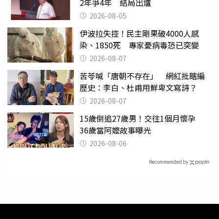
2年爭4年 結局出爐
2026-08-05
伊波拉失控！民主剛果破4000人感
染、1850死 專家憂病毒恐已突變
2026-08-07
苦苓喊「唐朝不存在」 網紅批瞎編
歷史：李白、杜甫用鮮卑文寫詩？
2026-08-07
15歲倒追27歲男！交往1個月懷孕
36歲當阿嬤故事曝光
2026-08-06
Recommended by