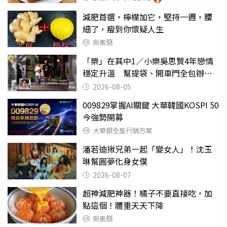
減肥首選，檸檬加它，堅持一週，腰
細了，瘦到你懷疑人生
新素簡
「樂」在其中1／小樂吳思賢4年戀情
穩定升溫 幫提袋、開車門全包辦閃
瞎眾人
2026-08-05
009829掌握AI關鍵 大華韓國KOSPI 50
今強勢開募
大華銀全能行銷方案
潘若迪揪兄弟一起「變女人」！沈玉
琳幫圓夢化身女僕
2026-08-07
超神減肥神器！橘子不要直接吃，加
點這個！體重天天下降
新素簡