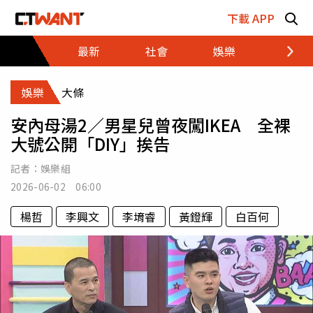
跳至主要內容區塊
下載 APP
最新
社會
娛樂
財經
娛樂
大條
安內母湯2／男星兒曾夜闖IKEA 全裸
大號公開「DIY」挨告
記者：
娛樂組
2026-06-02 06:00
楊哲
李興文
李堉睿
黃鐙輝
白百何