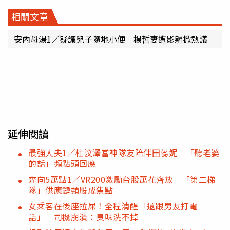
相關文章
安內母湯1／疑讓兒子隨地小便 楊哲妻遭影射掀熱議
延伸閱讀
最強人夫1／杜汶澤當神隊友陪伴田蕊妮 「聽老婆
的話」頻點頭回應
奔向5萬點1／VR200激勵台股萬花齊放 「第二梯
隊」供應鏈類股成焦點
女乘客在後座拉屎！全程清醒「還跟男友打電
話」 司機崩潰：臭味洗不掉