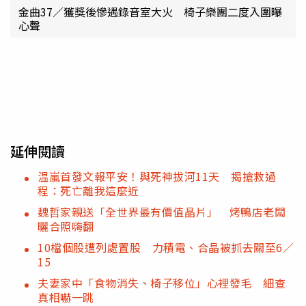
金曲37／獲獎後慘遇錄音室大火 椅子樂團二度入圍曝
心聲
延伸閱讀
温嵐首發文報平安！與死神拔河11天 揭搶救過
程：死亡離我這麼近
魏哲家親送「全世界最有價值晶片」 烤鴨店老闆
曬合照嗨翻
10檔個股遭列處置股 力積電、合晶被抓去關至6／
15
夫妻家中「食物消失、椅子移位」心裡發毛 細查
真相嚇一跳