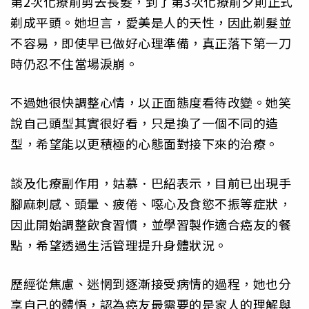
第2次化療前剪去長髮，到了第3次化療前夕則正式
剃成平頭。她坦言，愛美是人的天性，因此剃髮並
不容易，即使早已做好心理準備，真正落下第一刀
時仍忍不住當場淚崩。
不過她很快調整心情，以正面態度看待改變。她笑
說自己頭型其實很好看，只是換了一個不同的造
型，希望能以更積極的心態面對接下來的治療。
談及化療副作用，姑慕．巴紹表示，目前已出現手
腳麻刺感、頭暈、疲倦、噁心及食慾不振等症狀，
因此開始調整飲食習慣，並學習製作適合癌友的餐
點，希望透過生活管理提升身體狀況。
歷經從焦慮、迷惘到逐漸接受病情的過程，她也分
享自己的體悟，認為癌友最需要的是家人的理解與