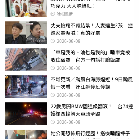
巧克力 大人味爆紅！
哈根達斯
丈夫怕痛不肯結紮！人妻連生3孩 控
遭家暴淚喊：真的好累
2026-08-08
「車是我的、油也是我的」睡車竟被
收住宿費 官方一句話打臉飯店
2026-08-06
不斷更新／颱風白海豚逼近！9日颱風
假一次看 連江縣停班停課
2026-08-08
22歲男開BMW國道級翻滾！ 台74撞
護欄四輪朝天車頭全毀
2026-08-08
她公開恐怖飛行經歷！搭機睡醒褲子