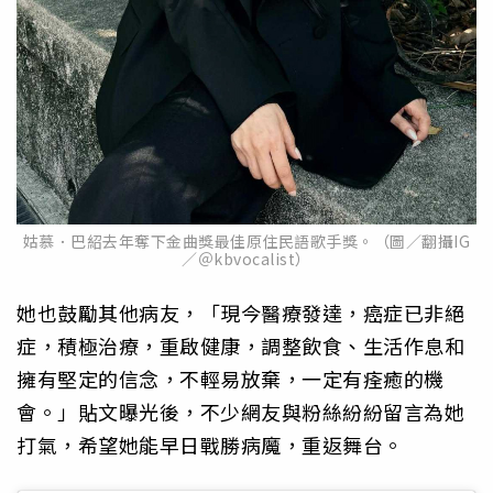
姑慕．巴紹去年奪下金曲獎最佳原住民語歌手獎。（圖／翻攝IG
／＠kbvocalist）
她也鼓勵其他病友，「現今醫療發達，癌症已非絕
症，積極治療，重啟健康，調整飲食、生活作息和
擁有堅定的信念，不輕易放棄，一定有痊癒的機
會。」貼文曝光後，不少網友與粉絲紛紛留言為她
打氣，希望她能早日戰勝病魔，重返舞台。