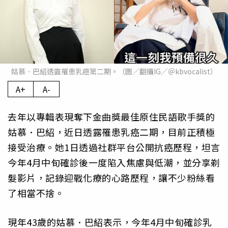
姑慕．巴紹透露罹患乳癌第二期。（圖／翻攝IG／＠kbvocalist）
A+
A-
去年以專輯表現奪下金曲獎最佳原住民語歌手獎的
姑慕．巴紹，近日透露罹患乳癌二期，目前正積極
接受治療。她1日透過社群平台公開抗癌歷程，坦言
今年4月中旬確診後一度陷入焦慮與低潮，並分享剃
髮影片，記錄迎戰化療的心路歷程，讓不少粉絲看
了相當不捨。
現年43歲的姑慕．巴紹表示，今年4月中旬確診乳