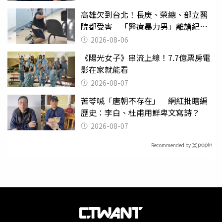
高雄欠到台北！長庚、榮總、部立醫
院都受害 「醫療暴力男」離譜紀錄
曝光
2026-08-06
《陽光女子》串流上線！7.7億票房電
影在家就能看
2026-08-07
苦苓喊「唐朝不存在」 網紅批瞎編
歷史：李白、杜甫用鮮卑文寫詩？
2026-08-07
Recommended by