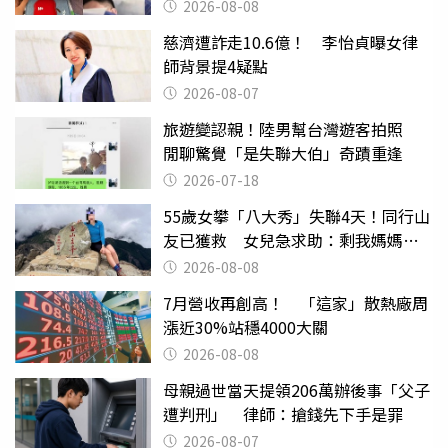
喝
2026-08-08
慈濟遭詐走10.6億！ 李怡貞曝女律
師背景提4疑點
2026-08-07
旅遊變認親！陸男幫台灣遊客拍照
閒聊驚覺「是失聯大伯」奇蹟重逢
2026-07-18
55歲女攀「八大秀」失聯4天！同行山
友已獲救 女兒急求助：剩我媽媽還
沒找到
2026-08-08
7月營收再創高！ 「這家」散熱廠周
漲近30%站穩4000大關
2026-08-08
母親過世當天提領206萬辦後事「父子
遭判刑」 律師：搶錢先下手是罪
2026-08-07