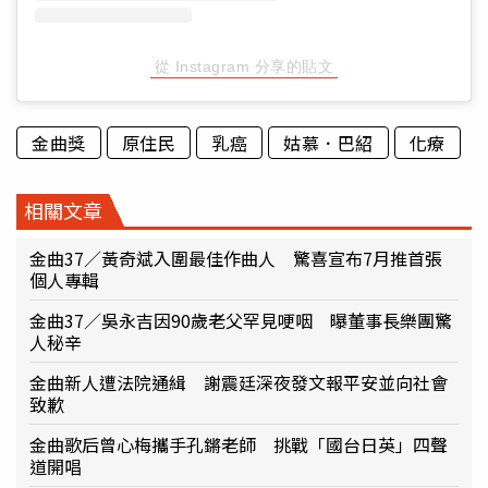
從 Instagram 分享的貼文
金曲獎
原住民
乳癌
姑慕．巴紹
化療
相關文章
金曲37／黃奇斌入圍最佳作曲人 驚喜宣布7月推首張
個人專輯
金曲37／吳永吉因90歲老父罕見哽咽 曝董事長樂團驚
人秘辛
金曲新人遭法院通緝 謝震廷深夜發文報平安並向社會
致歉
金曲歌后曾心梅攜手孔鏘老師 挑戰「國台日英」四聲
道開唱