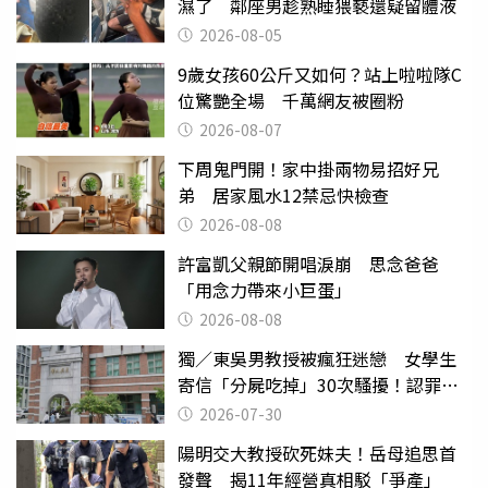
濕了 鄰座男趁熟睡猥褻還疑留體液
2026-08-05
9歲女孩60公斤又如何？站上啦啦隊C
位驚艷全場 千萬網友被圈粉
2026-08-07
下周鬼門開！家中掛兩物易招好兄
弟 居家風水12禁忌快檢查
2026-08-08
許富凱父親節開唱淚崩 思念爸爸
「用念力帶來小巨蛋」
2026-08-08
獨／東吳男教授被瘋狂迷戀 女學生
寄信「分屍吃掉」30次騷擾！認罪免
關
2026-07-30
陽明交大教授砍死妹夫！岳母追思首
發聲 揭11年經營真相駁「爭產」