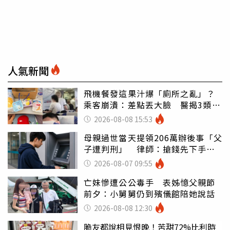
人氣新聞
飛機餐發這果汁爆「廁所之亂」？
乘客崩潰：差點丟大臉 醫揭3類人
別亂喝
2026-08-08 15:53
母親過世當天提領206萬辦後事「父
子遭判刑」 律師：搶錢先下手是
罪
2026-08-07 09:55
亡妹慘遭公公毒手 表姊憶父親節
前夕：小舅舅仍到殯儀館陪她說話
2026-08-08 12:30
脆友都說相見恨晚！苦甜72%比利時