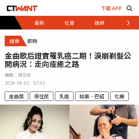
跳至主要內容區塊
下載 APP
最新
社會
娛樂
財經
娛樂
即時
金曲歌后證實罹乳癌二期！淚崩剃髮公
開病況：走向痊癒之路
編輯：
薛羽彤
2026-06-02 07:42
金曲獎
原住民
乳癌
姑慕．巴紹
化療