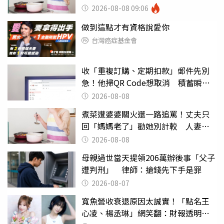
潰：我像台傭
2026-08-08 09:06
做到這點才有資格說愛你
台灣癌症基金會
收「重複訂購、定期扣款」郵件先別
急！他掃QR Code想取消 積蓄瞬間
蒸發
2026-08-08
煮菜遭婆婆關火還一路追罵！丈夫只
回「媽媽老了」勸她別計較 人妻超
崩潰：我像台傭
2026-08-08
母親過世當天提領206萬辦後事「父子
遭判刑」 律師：搶錢先下手是罪
2026-08-07
寬魚營收衰退原因太誠實！「點名王
心凌、楊丞琳」網笑翻：財報透明度