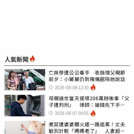
人氣新聞
亡妹慘遭公公毒手 表姊憶父親節
前夕：小舅舅仍到殯儀館陪她說話
2026-08-08 12:30
母親過世當天提領206萬辦後事「父
子遭判刑」 律師：搶錢先下手是
罪
2026-08-07 09:55
煮菜遭婆婆關火還一路追罵！丈夫
勸別計較「媽媽老了」 人妻超崩