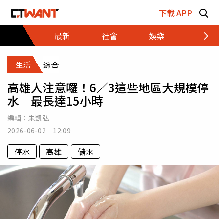
跳至主要內容區塊
下載 APP
最新
社會
娛樂
財經
生活
綜合
高雄人注意囉！6／3這些地區大規模停
水 最長達15小時
編輯：
朱凱弘
2026-06-02 12:09
停水
高雄
儲水