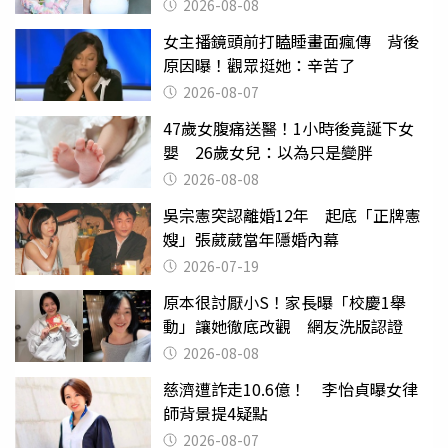
滿分
2026-08-08
女主播鏡頭前打瞌睡畫面瘋傳 背後
原因曝！觀眾挺她：辛苦了
2026-08-07
47歲女腹痛送醫！1小時後竟誕下女
嬰 26歲女兒：以為只是變胖
2026-08-08
吳宗憲突認離婚12年 起底「正牌憲
嫂」張葳葳當年隱婚內幕
2026-07-19
原本很討厭小S！家長曝「校慶1舉
動」讓她徹底改觀 網友洗版認證
2026-08-08
慈濟遭詐走10.6億！ 李怡貞曝女律
師背景提4疑點
2026-08-07