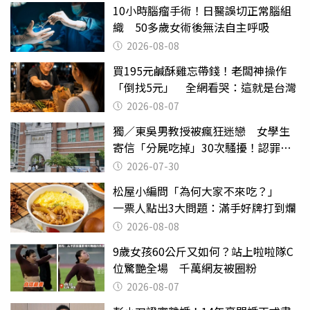
10小時腦瘤手術！日醫誤切正常腦組
織 50多歲女術後無法自主呼吸
2026-08-08
買195元鹹酥雞忘帶錢！老闆神操作
「倒找5元」 全網看哭：這就是台灣
2026-08-07
獨／東吳男教授被瘋狂迷戀 女學生
寄信「分屍吃掉」30次騷擾！認罪免
關
2026-07-30
松屋小編問「為何大家不來吃？」
一票人點出3大問題：滿手好牌打到爛
2026-08-08
9歲女孩60公斤又如何？站上啦啦隊C
位驚艷全場 千萬網友被圈粉
2026-08-07