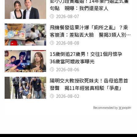
彭小刀證實離婚！14年豪門婚正式畫
句點 親曝：我們還是家人
2026-08-07
飛機餐發這果汁爆「廁所之亂」？乘
客崩潰：差點丟大臉 醫揭3類人別亂
喝
2026-08-08
15歲倒追27歲男！交往1個月懷孕
36歲當阿嬤故事曝光
2026-08-06
陽明交大教授砍死妹夫！岳母追思首
發聲 揭11年經營真相駁「爭產」
2026-08-02
Recommended by