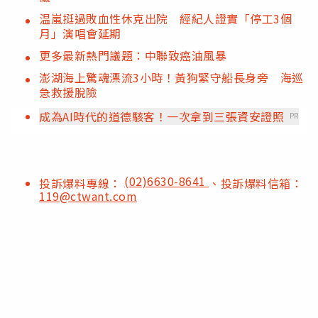
温嵐挺過敗血性休克出院 經紀人證實「停工3個
月」演唱會延期
更多最新熱門議題：中聯致癌油風暴
澎湖海上驚魂漂流3小時！黃狗緊守船長身旁 海巡
急救援脫險
成為AI時代的道德駭客！一次拿到三張資安證照
PR
(02)6630-8641
投訴爆料專線：
、投訴爆料信箱：
119@ctwant.com