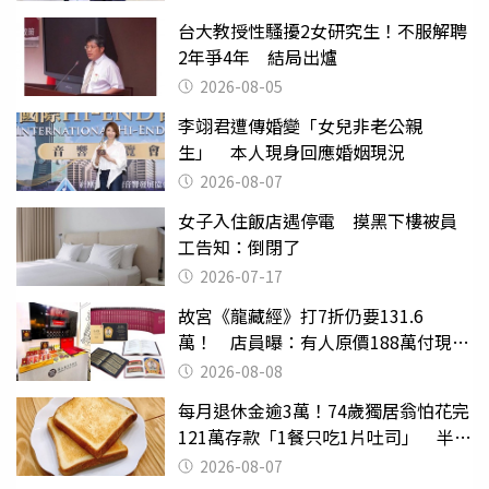
台大教授性騷擾2女研究生！不服解聘
2年爭4年 結局出爐
2026-08-05
李翊君遭傳婚變「女兒非老公親
生」 本人現身回應婚姻現況
2026-08-07
女子入住飯店遇停電 摸黑下樓被員
工告知：倒閉了
2026-07-17
故宮《龍藏經》打7折仍要131.6
萬！ 店員曝：有人原價188萬付現購
買
2026-08-08
每月退休金逾3萬！74歲獨居翁怕花完
121萬存款「1餐只吃1片吐司」 半年
後暴瘦嚇壞女兒
2026-08-07