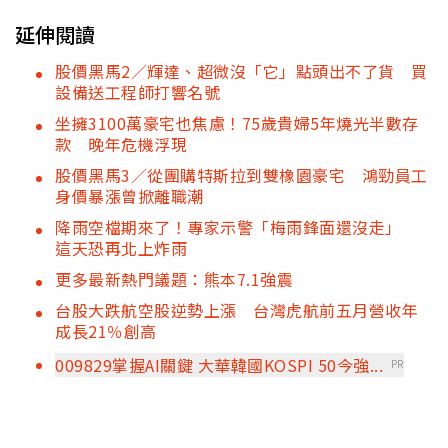
延伸閱讀
股價黑馬2／輝達、超微沒「它」點頭出不了貨 買
設備送工程師打響名號
坐擁3100萬豪宅也焦慮！75歲貴婦5年燒光半數存
款 晚年危機浮現
股價黑馬3／從團購特斯拉到雙橡園豪宅 鴻勁員工
身價暴漲曾掀離職潮
降雨空檔期來了！專家示警「梅雨鋒面還沒走」
這天恐再北上炸雨
更多最新熱門議題：熊本7.1強震
台股大跌航空股逆勢上漲 台灣虎航前五月營收年
成長21％創高
009829掌握AI關鍵 大華韓國KOSPI 50今強...
PR