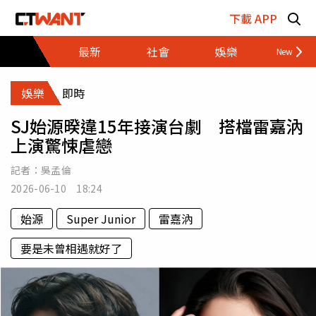
跳至主要內容區塊
下載 APP
最新
社會
娛樂
財經
娛樂
即時
SJ始源暌違15年接演台劇 搭檔雷嘉汭
上演驚悚虐戀
記者：
吳孟倫
2026-06-10 18:24
始源
Super Junior
雷嘉汭
要是未曾相遇就好了