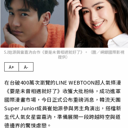
SJ始源與雷嘉汭合作《要是未曾相遇就好了》。（圖／網銀國際影視
提供）
A+
A-
在台破400萬次瀏覽的LINE WEBTOON超人氣條漫
《要是未曾相遇就好了》收獲大批粉絲，成功進軍
國際漫畫市場，今日正式公布重磅消息，韓流天團
Super Junior成員崔始源參與男主角演出，搭檔新
生代人氣女星雷嘉汭，準備展開一段跨越時空與道
德邊界的驚悚虐戀。