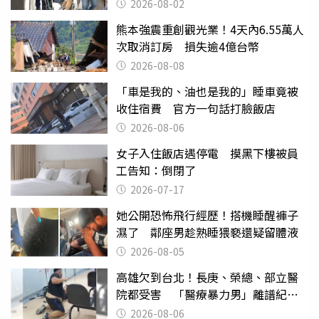
2026-08-02
熊本強震重創觀光業！4天內6.55萬人
次取消訂房 損失逾4億台幣
2026-08-08
「車是我的、油也是我的」睡車竟被
收住宿費 官方一句話打臉飯店
2026-08-06
女子入住飯店遇停電 摸黑下樓被員
工告知：倒閉了
2026-07-17
她公開恐怖飛行經歷！搭機睡醒褲子
濕了 鄰座男趁熟睡猥褻還疑留體液
2026-08-05
高雄欠到台北！長庚、榮總、部立醫
院都受害 「醫療暴力男」離譜紀錄
曝光
2026-08-06