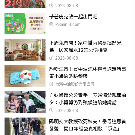
2026-08-08
帶著皮克敏一起出門吧
Pikmin Bloom
下周鬼門開！家中掛兩物易招好兄
弟 居家風水12禁忌快檢查
2026-08-08
豹粉注意！買中油洗沐禮盒送無所事
事小海豹洗臉髮帶
台灣中油股份有限公司
亡妹慘遭公公毒手 表姊憶父親節前
夕：小舅舅仍到殯儀館陪她說話
2026-08-08
陽明交大教授砍死妹夫！岳母追思首
發聲 揭11年經營真相駁「爭產」