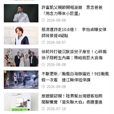
許富凱父親節開唱淚崩 思念爸爸
「用念力帶來小巨蛋」
2026-08-08
慈濟遭詐走10.6億！ 李怡貞曝女律
師背景提4疑點
2026-08-07
徐莉玲打破沉默談兒子身世！心碎揭
徐子翔輕生內幕：帶給我巨大哀傷
2026-08-08
不斷更新／颱風白海豚逼近！9日颱風
假一次看 連江縣停班停課
2026-08-08
旅遊變認親！陸男幫台灣遊客拍照
閒聊驚覺「是失聯大伯」奇蹟重逢
2026-07-18