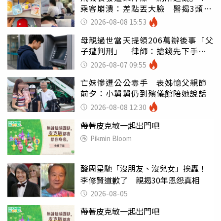
乘客崩潰：差點丟大臉 醫揭3類人
別亂喝
2026-08-08 15:53
母親過世當天提領206萬辦後事「父
子遭判刑」 律師：搶錢先下手是
罪
2026-08-07 09:55
亡妹慘遭公公毒手 表姊憶父親節
前夕：小舅舅仍到殯儀館陪她說話
2026-08-08 12:30
帶著皮克敏一起出門吧
Pikmin Bloom
酸周星馳「沒朋友、沒兒女」挨轟！
李修賢道歉了 親揭30年恩怨真相
2026-08-05
帶著皮克敏一起出門吧