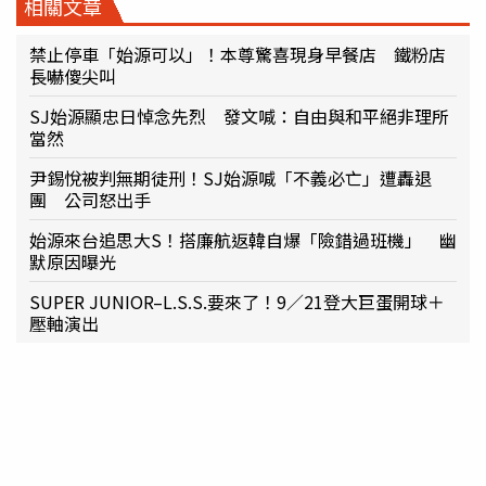
相關文章
禁止停車「始源可以」！本尊驚喜現身早餐店 鐵粉店
長嚇傻尖叫
SJ始源顯忠日悼念先烈 發文喊：自由與和平絕非理所
當然
尹錫悅被判無期徒刑！SJ始源喊「不義必亡」遭轟退
團 公司怒出手
始源來台追思大S！搭廉航返韓自爆「險錯過班機」 幽
默原因曝光
SUPER JUNIOR–L.S.S.要來了！9／21登大巨蛋開球＋
壓軸演出