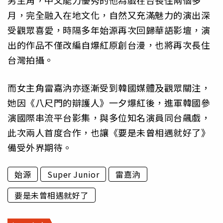
男主角，中文能力優秀的他為戲在台長住兩個多
月，完全融入在地文化，自然又充滿魅力的演出深
受觀眾喜愛，時隔多年始源再次回歸華語影壇，演
出的作品不僅改編自爆紅原創台漫，也將再次長住
台灣拍攝。
而女主角雷嘉汭亦逐漸受到韓國媒體及觀眾關注，
她因《八尺門的辯護人》一夕爆紅後，進軍韓國參
演國際串流平台影集，與多位知名演員同台飆戲，
此次兩人首度合作，也讓《要是未曾相遇就好了》
備受外界期待。
始源
Super Junior
雷嘉汭
要是未曾相遇就好了