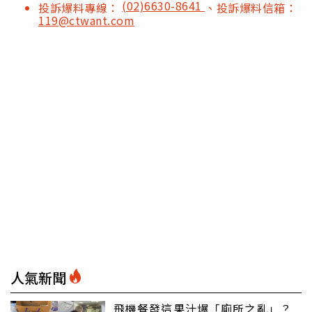
(02)6630-8641
投訴爆料專線：
、投訴爆料信箱：
119@ctwant.com
人氣新聞
飛機餐發這果汁爆「廁所之亂」？