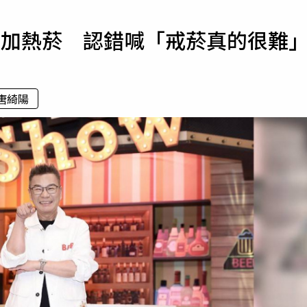
寵物
抽加熱菸 認錯喊「戒菸真的很難
運勢
運動
梅酒
唐綺陽