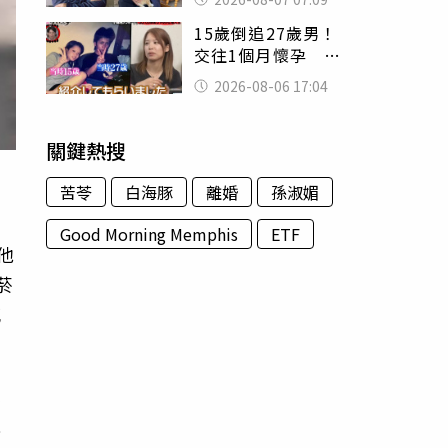
用鮮卑文寫詩？
15歲倒追27歲男！
交往1個月懷孕 36
歲當阿嬤故事曝光
2026-08-06 17:04
關鍵熱搜
苦苓
白海豚
離婚
孫淑媚
Good Morning Memphis
ETF
他
菸
感
多
醫