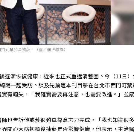
刊拍到禁菸區抽菸。（圖／侯世駿攝）
後逐漸恢復健康，近來也正式重返演藝圈。今（11日）
檔唐綺陽一起受訪。談及先前遭本刊目擊在台北市西門町禁
確實有疏失，「我確實需要再注意，也需要改進。」並
醫師也告訴他戒菸很難單靠意志力完成，「我也知道很
外界關心大病初癒後抽菸是否影響健康，他表示，主治