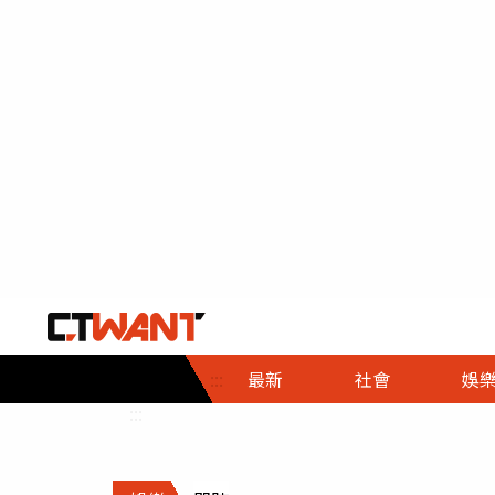
社會首頁
娛樂首頁
財經首頁
政
:::
最新
社會
娛
時事
即時
熱線
:::
直擊
大條
人物
調查
專題
３Ｃ