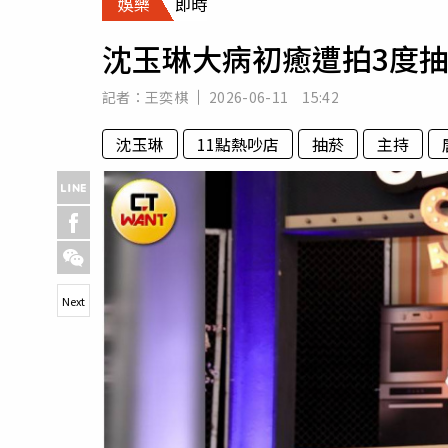
娛樂
即時
人物
汽車
沈玉琳大病初癒遭拍3度
專欄
房產新勢力
記者：
王奕棋
2026-06-11 15:42
沈玉琳
11點熱吵店
抽菸
主持
Next