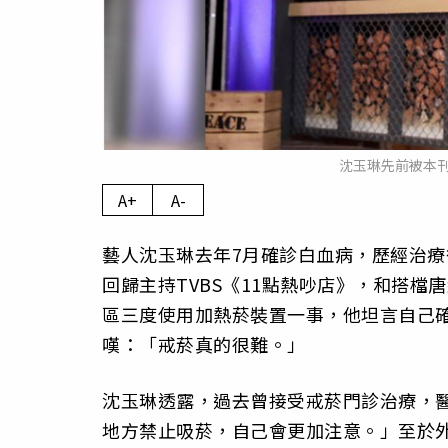
沈玉琳先前被本
A+
A-
藝人沈玉琳去年7月確診白血病，歷經治療
回歸主持TVBS《11點熱吵店》，和搭
區三度使用加熱菸裝置一事，他坦言自己
嘆：「戒菸真的很難。」
沈玉琳透露，過去曾接受戒菸門診治療，
地方禁止吸菸，自己會更加注意。」至於