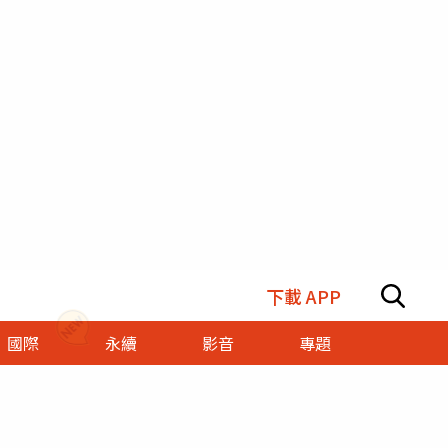
下載 APP
國際
永續
影音
專題