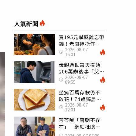
」
人氣新聞
買195元鹹酥雞忘帶
錢！老闆神操作
2026-08-07
「倒找5元」 全網
16:01
看哭：這就是台灣
母親過世當天提領
206萬辦後事「父子
2026-08-07
遭判刑」 律師：
09:55
搶錢先下手是罪
坐擁百萬存款仍不
敢花！74歲獨居翁
2026-08-07
「1餐只吃1片吐
12:01
司」 半年後暴瘦
嚇壞女兒
苦苓喊「唐朝不存
在」 網紅批瞎編
歷史：李白、杜甫
2026-08-07 07:09