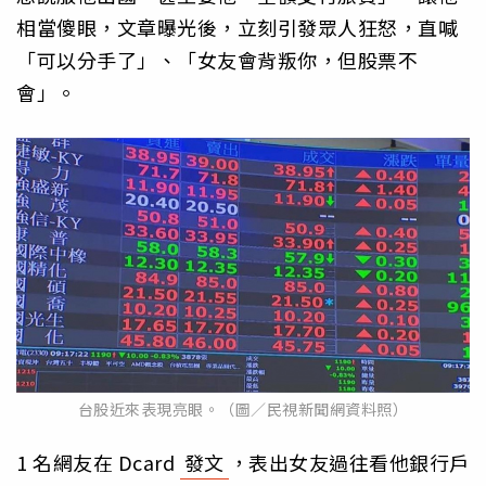
相當傻眼，文章曝光後，立刻引發眾人狂怒，直喊
「可以分手了」、「女友會背叛你，但股票不
會」。
台股近來表現亮眼。（圖／民視新聞網資料照）
1 名網友在 Dcard
發文
，表出女友過往看他銀行戶