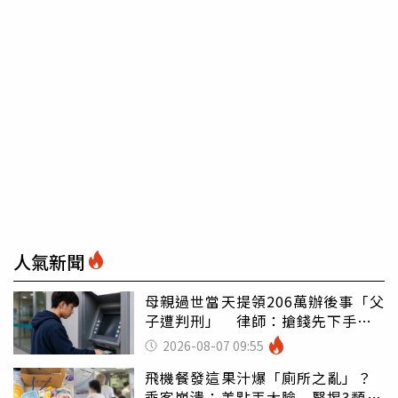
人氣新聞
母親過世當天提領206萬辦後事「父
子遭判刑」 律師：搶錢先下手是
罪
2026-08-07 09:55
飛機餐發這果汁爆「廁所之亂」？
乘客崩潰：差點丟大臉 醫揭3類人