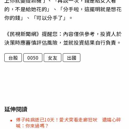
上你就變提款機了、「再說一次，錢是給女人看
的，不是給她花的」、「分手啦，這擺明就是想花
你的錢」、「可以分手了」。
《民視新聞網》提醒您：內容僅供參考，投資人於
決策時應審慎評估風險，並就投資結果自行負責。
台股
0050
女友
出國
延伸閱讀
傅子純病逝已10天！愛犬突看走廊狂吠 遺孀心碎
喊：你來過嗎？