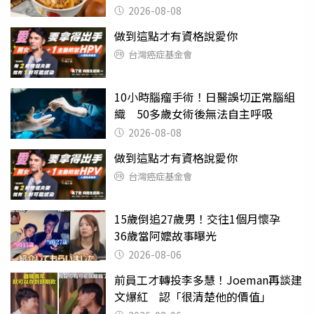
2026-08-08
做到這點才有資格說愛你
台灣癌症基金會
10小時腦瘤手術！日醫誤切正常腦組
織 50多歲女術後無法自主呼吸
2026-08-08
做到這點才有資格說愛你
台灣癌症基金會
15歲倒追27歲男！交往1個月懷孕
36歲當阿嬤故事曝光
2026-08-06
前員工才轉投李多慧！Joeman再談建
文爆紅 認「很清楚他的價值」