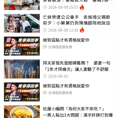
別亂喝
2026-08-08 15:53
亡妹慘遭公公毒手 表姊憶父親節
前夕：小舅舅仍到殯儀館陪她說話
2026-08-08 12:30
做到這點才有資格說愛你
台灣癌症基金會
拜夫家祖先是媳婦義務？ 婆婆一句
「1年才拜幾次」讓人妻聽了不舒服
2026-08-02
做到這點才有資格說愛你
台灣癌症基金會
松屋小編問「為何大家不來吃？」
一票人點出3大問題：滿手好牌打到爛