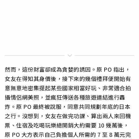
然而，這份財富卻成為貪婪的誘因。原 PO 指出，
女友在得知其身價後，接下來的幾個禮拜便開始有
意無意地密集提起某些國家相當好玩、非常適合拍
攝情侶網美照，並瘋狂傳送各種旅遊連結進行轟
炸。原 PO 最終被說服，同意共同規劃年底的日本
之行。沒想到，女友在做完功課、算出兩人來回機
票、住宿及吃喝玩樂總開銷大約需要 10 幾萬後，
原 PO 大方表示自己負擔個人所需的 7 至 8 萬元完