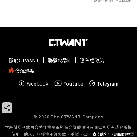
Recommended by
關於CTWANT
聯繫&爆料
隱私權政策
發燒熱搜
Facebook
Youtube
Telegram
© 2020 The CTWANT Company
本網站所刊載內容著作權屬王道旺台媒體股份有限公司所有或經授權
知道了，請關閉視窗
使用，他人非經授權不許轉載、重製、公開播送或公開傳輸。