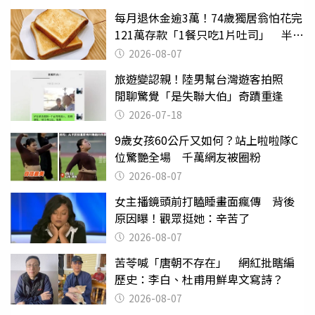
每月退休金逾3萬！74歲獨居翁怕花完
121萬存款「1餐只吃1片吐司」 半年
後暴瘦嚇壞女兒
2026-08-07
旅遊變認親！陸男幫台灣遊客拍照
閒聊驚覺「是失聯大伯」奇蹟重逢
2026-07-18
9歲女孩60公斤又如何？站上啦啦隊C
位驚艷全場 千萬網友被圈粉
2026-08-07
女主播鏡頭前打瞌睡畫面瘋傳 背後
原因曝！觀眾挺她：辛苦了
2026-08-07
苦苓喊「唐朝不存在」 網紅批瞎編
歷史：李白、杜甫用鮮卑文寫詩？
2026-08-07