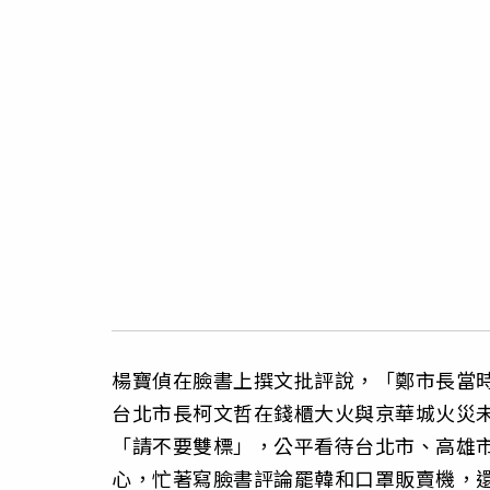
楊寶偵在臉書上撰文批評說，「鄭市長當
台北市長柯文哲在錢櫃大火與京華城火災
「請不要雙標」，公平看待台北市、高雄
心，忙著寫臉書評論罷韓和口罩販賣機，