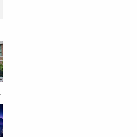
期
戀
次