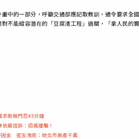
計畫中的一部分，呼籲交通部應記取教訓，通令要求全
絕對不能縱容潛在的「豆腐渣工程」過關，「拿人民的
求助無門忍45分鐘
林依晨控訴：招搖撞騙！
紓困金 密友洩底：她北市房產千萬