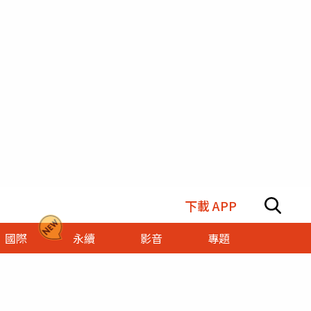
下載 APP
國際
永續
影音
專題