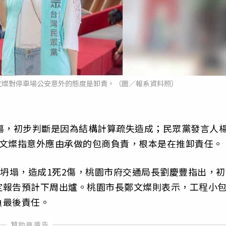
文燦對停車場公安意外的態度是卸責。（圖／報系資料照）
傷，初步判斷是因為結構計算疏失造成；民眾黨發言人
鄭文燦指意外應由承做的包商負責，根本是在推卸責任。
日坍塌，造成1死2傷，桃園市府交通局長劉慶豐指出，初
定報告預計下周出爐。桃園市長鄭文燦則表示，工程小
負最後責任。