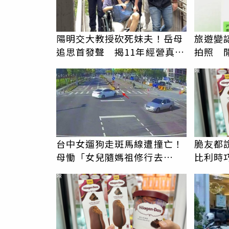
陽明交大教授砍死妹夫！岳母
旅遊變
追思首發聲 揭11年經營真相
拍照 
駁「爭產」
伯」奇
PR
台中女遛狗走斑馬線遭撞亡！
脆友都
母慟「女兒隨媽祖修行去
比利時
了」 駕駛過失致死判9月
PR