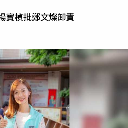
寵物
 楊寶楨批鄭文燦卸責
運勢
運動
梅酒