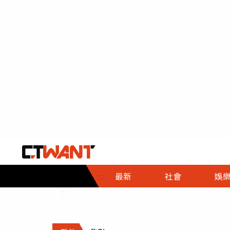
社會首頁
娛樂首頁
財經首頁
政
:::
最新
社會
娛
時事
即時
熱線
:::
直擊
大條
人物
調查
專題
３Ｃ