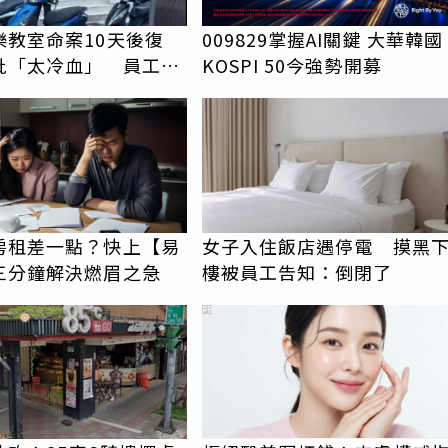
樂教室命案10天後復
009829掌握AI關鍵 大華韓國
批「太冷血」 員工怒
KOSPI 50今強勢開募
上嘴
房租差一點？快上【易
女子入住飯店遇停電 摸黑
三分鐘解決燃眉之急
樓被員工告知：倒閉了
PR