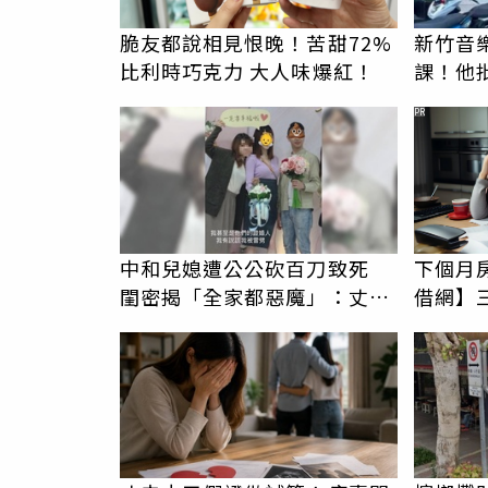
脆友都說相見恨晚！苦甜72%
新竹音
比利時巧克力 大人味爆紅！
課！他
駁：閉
PR
中和兒媳遭公公砍百刀致死
下個月
閨密揭「全家都惡魔」：丈夫
借網】
在老婆時懷孕摔東西