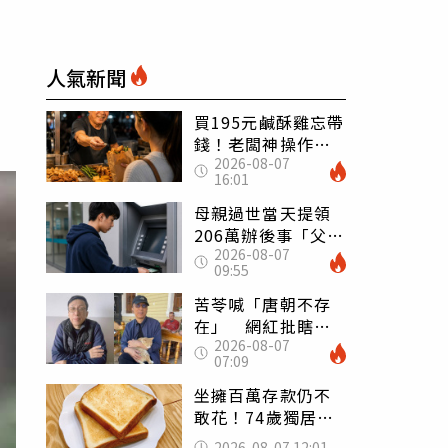
人氣新聞
買195元鹹酥雞忘帶
錢！老闆神操作
2026-08-07
「倒找5元」 全網
16:01
看哭：這就是台灣
母親過世當天提領
206萬辦後事「父子
2026-08-07
遭判刑」 律師：
09:55
搶錢先下手是罪
苦苓喊「唐朝不存
在」 網紅批瞎編
2026-08-07
歷史：李白、杜甫
07:09
用鮮卑文寫詩？
坐擁百萬存款仍不
敢花！74歲獨居翁
「1餐只吃1片吐
2026-08-07 12:01