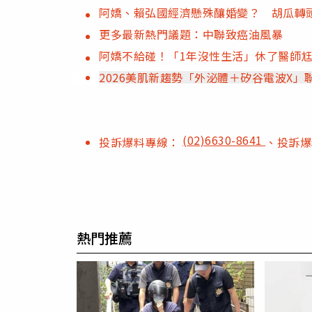
阿嬌、賴弘國經濟懸殊釀婚變？ 胡瓜轉
更多最新熱門議題：中聯致癌油風暴
阿嬌不給碰！「1年沒性生活」休了醫師
2026美肌新趨勢「外泌體＋矽谷電波X
(02)6630-8641
投訴爆料專線：
、投訴
熱門推薦