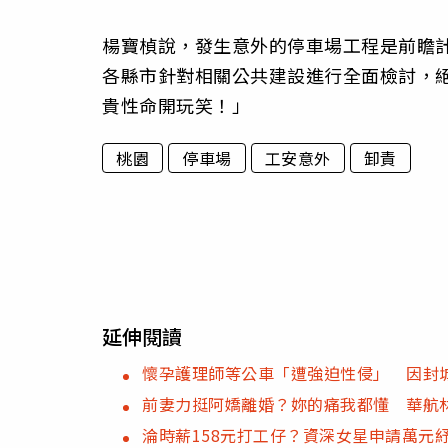
楊寶楨說，發生意外的停車場工程是前瞻
各縣市針對相關公共建設進行全面檢討，
貴性命開玩笑！」
桃園
停車場
工安意外
卸責
延伸閱讀
懷孕護理師等公車「遭強迫性侵」 因封城
前妻力挺阿嬌離婚？妳的痛我都懂 華航
淪時薪158元打工仔？資深女星申請萬元