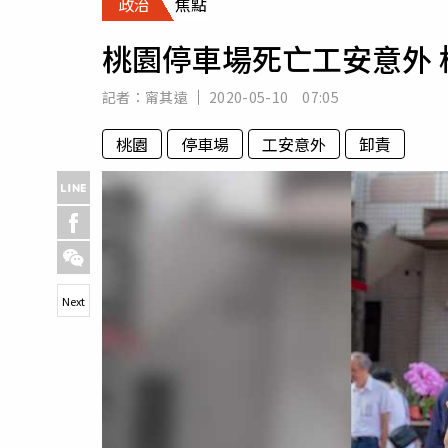
政治
焦點
人物
汽車
桃園停車場死亡工安意外
專欄
房產新勢力
記者：
甯其遠
2020-05-10 07:05
桃園
停車場
工安意外
卸責
Next