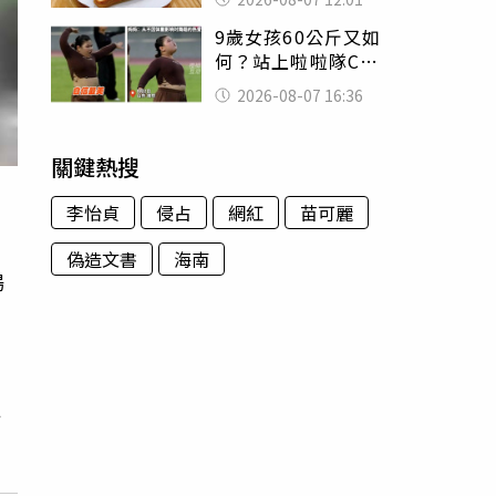
司」 半年後暴瘦
9歲女孩60公斤又如
嚇壞女兒
何？站上啦啦隊C位
驚艷全場 千萬網
2026-08-07 16:36
友被圈粉
關鍵熱搜
李怡貞
侵占
網紅
苗可麗
偽造文書
海南
楊
包