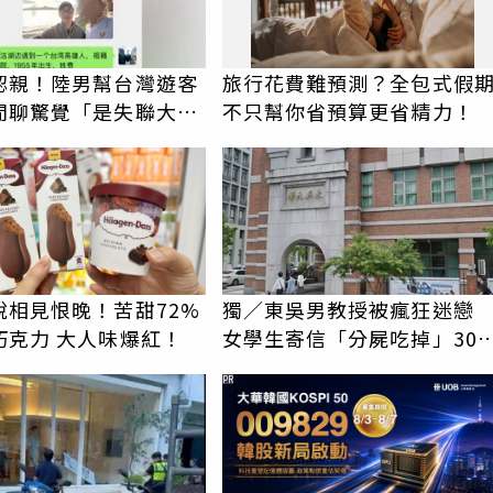
認親！陸男幫台灣遊客
旅行花費難預測？全包式假
閒聊驚覺「是失聯大
不只幫你省預算更省精力！
蹟重逢
說相見恨晚！苦甜72%
獨／東吳男教授被瘋狂迷
巧克力 大人味爆紅！
女學生寄信「分屍吃掉」30
騷擾！認罪免關
PR