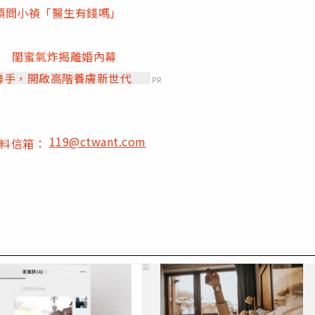
頭問小禎「醫生有錢嗎」
尪 閨蜜氣炸揭離婚內幕
」聯手，開啟高階養膚新世代
PR
119@ctwant.com
爆料信箱：
PR