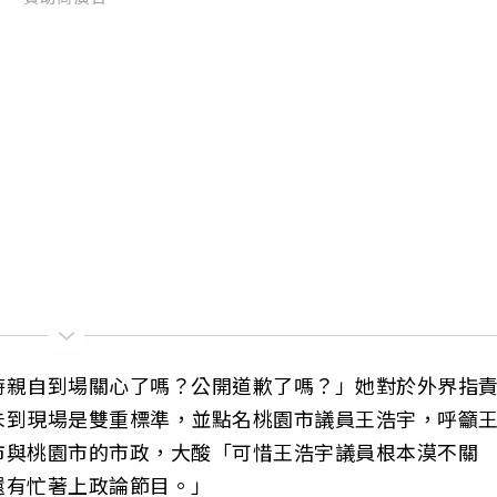
時親自到場關心了嗎？公開道歉了嗎？」她對於外界指
未到現場是雙重標準，並點名桃園市議員王浩宇，呼籲
市與桃園市的市政，大酸「可惜王浩宇議員根本漠不關
還有忙著上政論節目。」