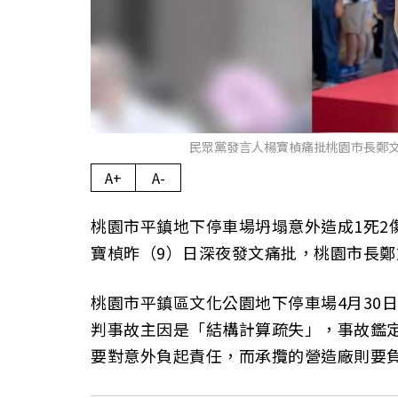
民眾黨發言人楊寶楨痛批桃園市長鄭
A+
A-
桃園市平鎮地下停車場坍塌意外造成1死2
寶楨昨（9）日深夜發文痛批，桃園市長
桃園市平鎮區文化公園地下停車場4月30
判事故主因是「結構計算疏失」，事故鑑
要對意外負起責任，而承攬的營造廠則要