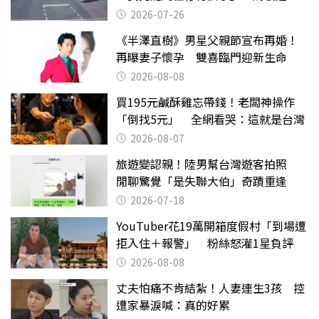
致死判9月
2026-07-26
《半澤直樹》男星父親節宣布再婚！
再曝妻子懷孕 雙喜臨門迎新生命
2026-08-08
買195元鹹酥雞忘帶錢！老闆神操作
「倒找5元」 全網看哭：這就是台灣
2026-08-07
旅遊變認親！陸男幫台灣遊客拍照
閒聊驚覺「是失聯大伯」奇蹟重逢
2026-07-18
YouTuber花19萬開箱度假村「到場遭
拒入住＋報警」 粉絲怒灌1星負評
2026-08-08
丈夫怕痛不肯結紮！人妻連生3孩 控
遭家暴淚喊：真的好累