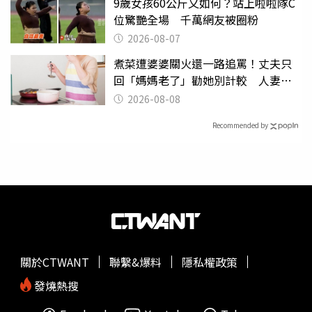
9歲女孩60公斤又如何？站上啦啦隊C
位驚艷全場 千萬網友被圈粉
2026-08-07
煮菜遭婆婆關火還一路追罵！丈夫只
回「媽媽老了」勸她別計較 人妻超
崩潰：我像台傭
2026-08-08
Recommended by
關於CTWANT
聯繫&爆料
隱私權政策
發燒熱搜