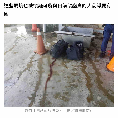
這些屍塊也被懷疑可能與日前鵝鑾鼻的人彘浮屍有
關。
愛河中撈起的旅行袋。（圖／翻攝畫面）