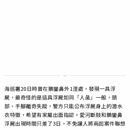
海巡署20日時曾在鵝鑾鼻外1浬處，發現一具浮
屍，最奇怪的是這具浮屍如同「人彘」一般，頭
部、手腳離奇失蹤，警方只能公布浮屍身上的潛水
衣特徵，希望有家屬出面指認。愛河斷肢和鵝鑾鼻
浮屍出現時間只差了3日，不免讓人將兩起案件聯想