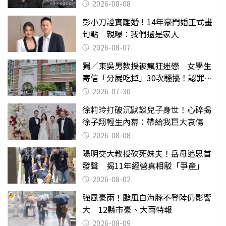
2026-08-08
彭小刀證實離婚！14年豪門婚正式畫
句點 親曝：我們還是家人
2026-08-07
獨／東吳男教授被瘋狂迷戀 女學生
寄信「分屍吃掉」30次騷擾！認罪免
關
2026-07-30
徐莉玲打破沉默談兒子身世！心碎揭
徐子翔輕生內幕：帶給我巨大哀傷
2026-08-08
陽明交大教授砍死妹夫！岳母追思首
發聲 揭11年經營真相駁「爭產」
2026-08-02
強風豪雨！颱風白海豚不登陸仍影響
大 12縣市豪、大雨特報
2026-08-09