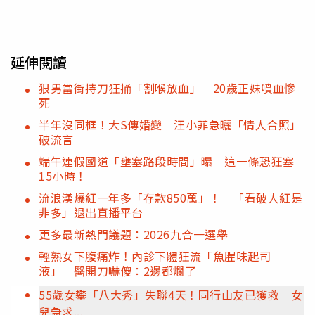
延伸閱讀
狠男當街持刀狂捅「割喉放血」 20歲正妹噴血慘
死
半年沒同框！大S傳婚變 汪小菲急曬「情人合照」
破流言
端午連假國道「壅塞路段時間」曝 這一條恐狂塞
15小時！
流浪漢爆紅一年多「存款850萬」！ 「看破人紅是
非多」退出直播平台
更多最新熱門議題：2026九合一選舉
輕熟女下腹痛炸！內診下體狂流「魚腥味起司
液」 醫開刀嚇傻：2邊都爛了
55歲女攀「八大秀」失聯4天！同行山友已獲救 女
兒急求...