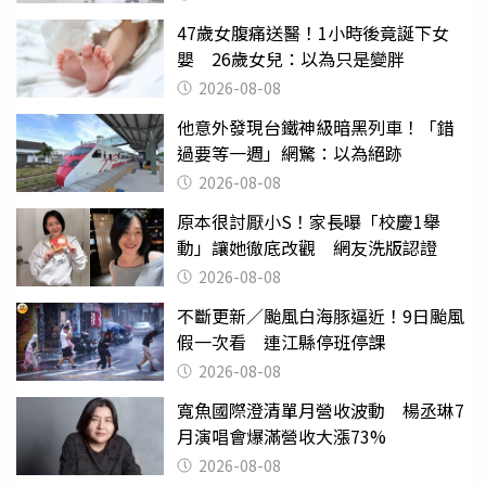
47歲女腹痛送醫！1小時後竟誕下女
嬰 26歲女兒：以為只是變胖
2026-08-08
他意外發現台鐵神級暗黑列車！「錯
過要等一週」網驚：以為絕跡
2026-08-08
原本很討厭小S！家長曝「校慶1舉
動」讓她徹底改觀 網友洗版認證
2026-08-08
不斷更新／颱風白海豚逼近！9日颱風
假一次看 連江縣停班停課
2026-08-08
寬魚國際澄清單月營收波動 楊丞琳7
月演唱會爆滿營收大漲73%
2026-08-08