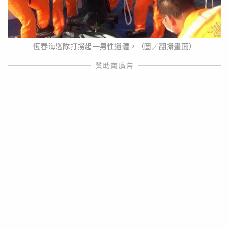
恆春海巡隊打撈起一男性遺體。（圖／翻攝畫面）