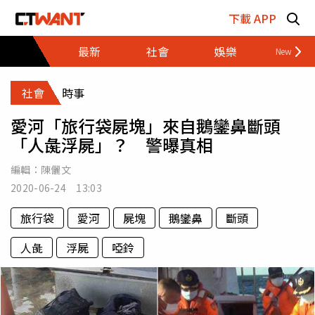
跳至主要內容區塊
下載 APP
最新
社會
娛樂
財經
社會
時事
愛河「旅行袋屍塊」來自鵝鑾鼻斷頭
「人彘浮屍」？ 警曝真相
編輯：
陳儷文
2020-06-24 13:03
旅行袋
愛河
屍塊
鵝鑾鼻
斷頭
人彘
浮屍
啞鈴