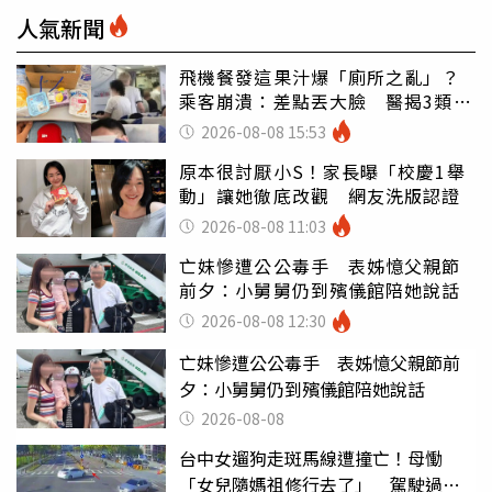
人氣新聞
飛機餐發這果汁爆「廁所之亂」？
乘客崩潰：差點丟大臉 醫揭3類人
別亂喝
2026-08-08 15:53
原本很討厭小S！家長曝「校慶1舉
動」讓她徹底改觀 網友洗版認證
2026-08-08 11:03
亡妹慘遭公公毒手 表姊憶父親節
前夕：小舅舅仍到殯儀館陪她說話
2026-08-08 12:30
亡妹慘遭公公毒手 表姊憶父親節前
夕：小舅舅仍到殯儀館陪她說話
2026-08-08
台中女遛狗走斑馬線遭撞亡！母慟
「女兒隨媽祖修行去了」 駕駛過失