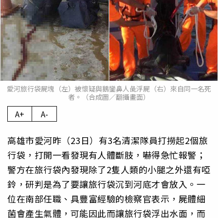
愛河旅行袋屍塊（左）被懷疑與鵝鑾鼻人彘浮屍（右）來自同一名死
者。（合成圖／翻攝畫面）
A+
A-
高雄市愛河昨（23日）有3名清潔隊員打撈起2個旅
行袋，打開一看發現有人體斷肢，嚇得急忙報警；
警方在旅行袋內發現除了2隻人類的小腿之外還有啞
鈴，研判是為了要讓旅行袋沉到河底才會放入。一
位在南部任職、具豐富經驗的檢察官表示，屍體細
菌會產生氣體，可能因此而讓旅行袋浮出水面，而