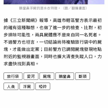
鵝鑾鼻浮屍的潛水衣特徵。（圖／翻攝畫面）
據《三立新聞網》報導，高雄市轄區警方表示最初
的確有這種聯想，也做了進一步的檢查、比對，初
步排除可能性，兩具屍體應不是來自同一名死者。
不過警方也坦言，一切結論尚待複驗旅行袋中的屍
塊，才能做出定案；目前警方已調閱屍塊發現地點
附近的監視器畫面，同時也擴大清查失蹤人口，力
求盡快找到真相。
旅行袋
愛河
屍塊
鵝鑾鼻
斷頭
人彘
浮屍
啞鈴