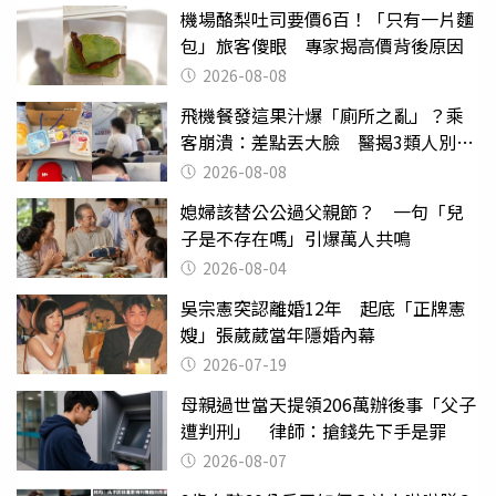
機場酪梨吐司要價6百！「只有一片麵
包」旅客傻眼 專家揭高價背後原因
2026-08-08
飛機餐發這果汁爆「廁所之亂」？乘
客崩潰：差點丟大臉 醫揭3類人別亂
喝
2026-08-08
媳婦該替公公過父親節？ 一句「兒
子是不存在嗎」引爆萬人共鳴
2026-08-04
吳宗憲突認離婚12年 起底「正牌憲
嫂」張葳葳當年隱婚內幕
2026-07-19
母親過世當天提領206萬辦後事「父子
遭判刑」 律師：搶錢先下手是罪
2026-08-07