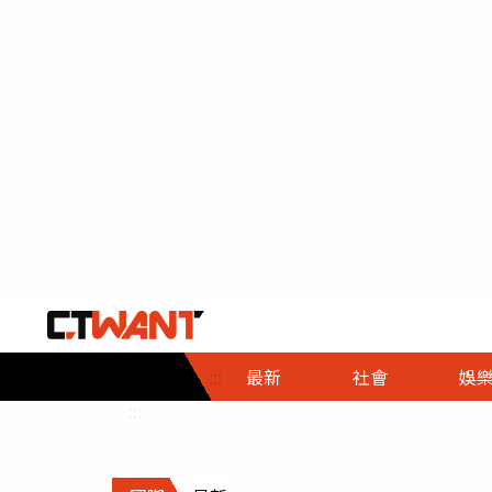
社會首頁
娛樂首頁
財經首頁
政
:::
最新
社會
娛
時事
即時
熱線
:::
直擊
大條
人物
調查
專題
３Ｃ