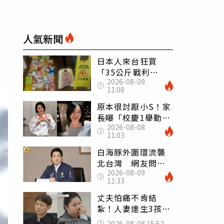
人氣新聞
日本人來台狂買
「35公斤戰利
2026-08-09
品」 連拜拜用紅
11:08
盤、「小心地滑」
告示牌也帶回家
原本很討厭小S！家
長曝「校慶1舉動」
2026-08-08
讓她徹底改觀 網
11:03
友洗版認證
白海豚外圍環流襲
北台灣 網友問為
2026-08-09
何沒放颱風假 蔣
11:33
萬安回應了
丈夫怕痛不肯結
紮！人妻連生3孩
控遭家暴淚喊：真
2026-08-08 15:52