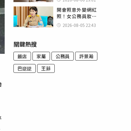
傻眼
開會照意外變網紅
照！女公務員妝容
掀2千則留言 本人
2026-08-05 22:43
怒嗆：化妝有錯嗎
關鍵熱搜
飯店
家屬
公務員
許景瀚
巴逆逆
王菲
撥
老
平
達