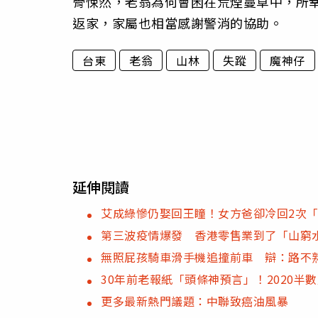
骨悚然，老翁為何會困在荒煙蔓草中，所
返家，家屬也相當感謝警消的協助。
台東
老翁
山林
失蹤
魔神仔
延伸閱讀
艾成綠慘仍娶回王瞳！女方爸卻冷回2次
第三波疫情爆發 香港零售業到了「山窮
無照屁孩騎車滑手機追撞前車 辯：路不
30年前老報紙「頭條神預言」！2020半
更多最新熱門議題：中聯致癌油風暴