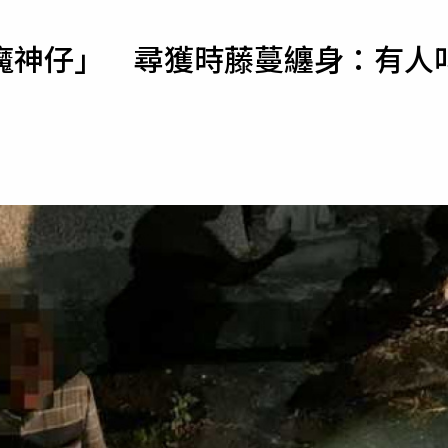
寵物
魔神仔」 尋獲時藤蔓纏身：有人
運勢
運動
梅酒