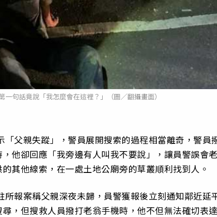
時第一句話竟說「我怎麼會在這裡？」（圖／翻攝畫面）
表示「父親失蹤」，警員展開搜索的過程相當離奇，警員
時，他卻回應「我旁邊有人叫我不要說」，讓員警誤會
供的其他線索，在一處土地公廟旁的草叢順利找到人。
分駐所報案稱父親深夜未歸，員警獲報後立刻通知鄰近延
搜尋，但搜救人員撥打老翁手機時，他不但無法確切表