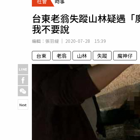
社會
時事
人物
汽車
台東老翁失蹤山林疑遇「
專欄
我不要說
房產新勢力
編輯：
張羽緹
2020-07-28 15:39
台東
老翁
山林
失蹤
魔神仔
Next