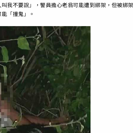
人叫我不要說」，警員擔心老翁可能遭到綁架，但被綁
可能「撞鬼」。