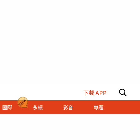
下載 APP
國際
永續
影音
專題