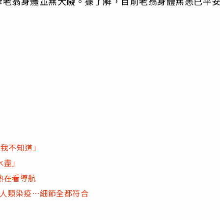
幸老翁身體並無大礙。據了解，目前老翁身體無恙已平
「我不知道」
水盡」
熟在看導航
數人類染疫…細節全都符合