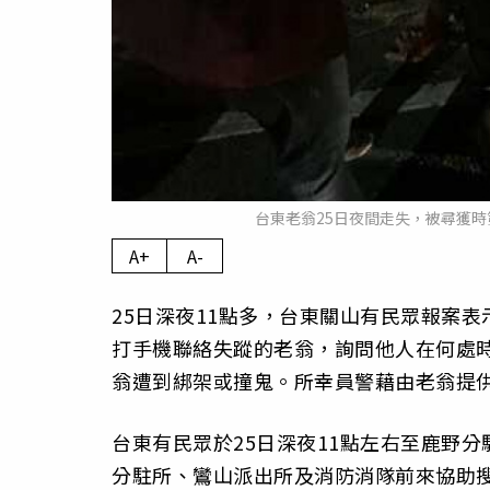
台東老翁25日夜間走失，被尋獲
A+
A-
25日深夜11點多，台東關山有民眾報案
打手機聯絡失蹤的老翁，詢問他人在何處
翁遭到綁架或撞鬼。所幸員警藉由老翁提
台東有民眾於25日深夜11點左右至鹿野
分駐所、鸞山派出所及消防消隊前來協助