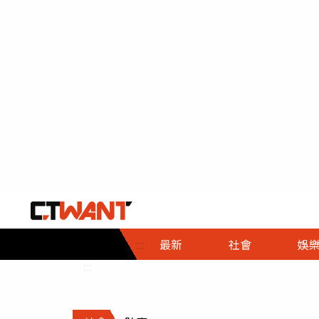
社會首頁
娛樂首頁
財經首頁
政
:::
最新
社會
娛
時事
即時
熱線
:::
直擊
大條
人物
調查
專題
３Ｃ