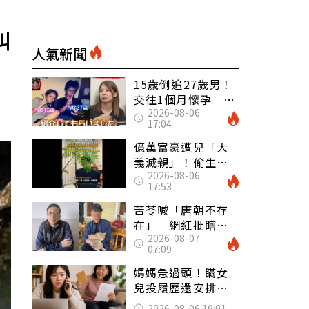
叫
人氣新聞
15歲倒追27歲男！
交往1個月懷孕 36
2026-08-06
歲當阿嬤故事曝光
17:04
億萬富豪遭兒「大
義滅親」！偷生子
2026-08-06
怕曝光 竟盜鄰居
17:53
身份辦假證落戶
苦苓喊「唐朝不存
在」 網紅批瞎編
2026-08-07
歷史：李白、杜甫
07:09
用鮮卑文寫詩？
媽媽急過頭！瞞女
兒投履歷還安排面
試 她接來電當場
2026-08-06 19:01