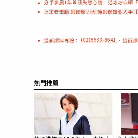
分手李晨1年首談失戀心情！范冰冰自曝
上班看電腦 眼睛壓力大 護眼保單要入手
(02)6630-8641
投訴爆料專線：
、投訴
熱門推薦