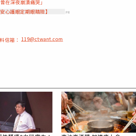
「曾在深夜崩潰痛哭」
【安心護眼定期眼睛險】
PR
119@ctwant.com
爆料信箱：
PR