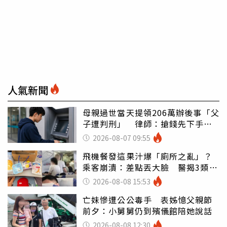
人氣新聞
母親過世當天提領206萬辦後事「父
子遭判刑」 律師：搶錢先下手是
罪
2026-08-07 09:55
飛機餐發這果汁爆「廁所之亂」？
乘客崩潰：差點丟大臉 醫揭3類人
別亂喝
2026-08-08 15:53
亡妹慘遭公公毒手 表姊憶父親節
前夕：小舅舅仍到殯儀館陪她說話
2026-08-08 12:30