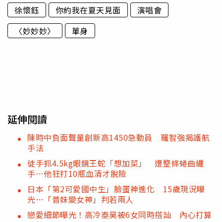
徐懷鈺
你約我在夏天見面
演唱會
〈妙妙妙〉
單身
延伸閱讀
陳時中負面聲量創新高1450急動員 羅智強揭護航
手法
徒手抓4.5kg眼鏡王蛇「想加菜」 遭整條蜷曲纏
手…他狂打10瓶血清才脫險
日本「第2可愛國中生」臉蛋神進化 15歲現況曝
光…「普妹變女神」判若兩人
戀愛細節曝光！高冷秦昊被6女同時搭訕 內心打算