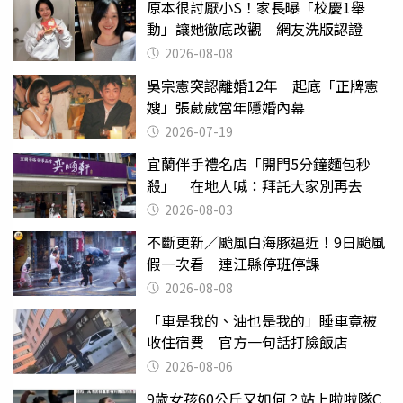
原本很討厭小S！家長曝「校慶1舉
動」讓她徹底改觀 網友洗版認證
2026-08-08
吳宗憲突認離婚12年 起底「正牌憲
嫂」張葳葳當年隱婚內幕
2026-07-19
宜蘭伴手禮名店「開門5分鐘麵包秒
殺」 在地人喊：拜託大家別再去
2026-08-03
不斷更新／颱風白海豚逼近！9日颱風
假一次看 連江縣停班停課
2026-08-08
「車是我的、油也是我的」睡車竟被
收住宿費 官方一句話打臉飯店
2026-08-06
9歲女孩60公斤又如何？站上啦啦隊C