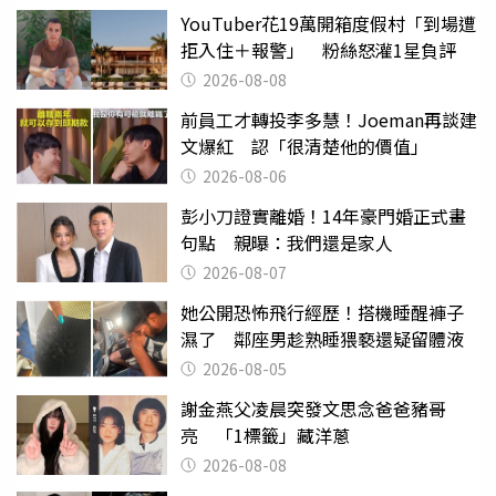
YouTuber花19萬開箱度假村「到場遭
拒入住＋報警」 粉絲怒灌1星負評
2026-08-08
前員工才轉投李多慧！Joeman再談建
文爆紅 認「很清楚他的價值」
2026-08-06
彭小刀證實離婚！14年豪門婚正式畫
句點 親曝：我們還是家人
2026-08-07
她公開恐怖飛行經歷！搭機睡醒褲子
濕了 鄰座男趁熟睡猥褻還疑留體液
2026-08-05
謝金燕父凌晨突發文思念爸爸豬哥
亮 「1標籤」藏洋蔥
2026-08-08