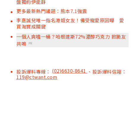
盤獨約伊能靜
更多最新熱門議題：熊本7.1強震
李嘉誠兒唯一指名港姐女友！備受寵愛原因曝 愛
買淘寶成關鍵
一個人爽嗑一桶？哈根達斯72%濃醇巧克力 掀脆友
共鳴
PR
(02)6630-8641
投訴爆料專線：
、投訴爆料信箱：
119@ctwant.com