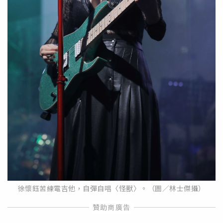
徐懷鈺苦練電吉他，自彈自唱〈怪獸〉。（圖／林士傑攝）