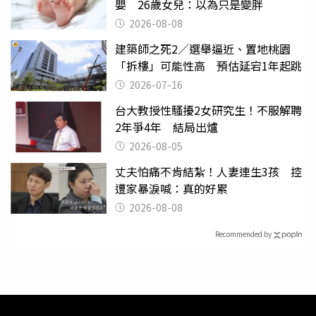
嬰 26歲女兒：以為只是變胖
2026-08-08
建築師之死2／選舉逼近、置地桃園
「拆樓」可能性高 預估延宕1年起跳
2026-07-16
台大教授性騷擾2女研究生！不服解聘
2年爭4年 結局出爐
2026-08-05
丈夫怕痛不肯結紮！人妻連生3孩 控
遭家暴淚喊：真的好累
2026-08-08
Recommended by