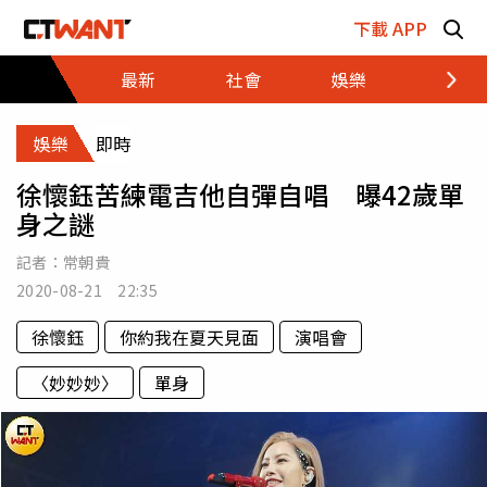
跳至主要內容區塊
下載 APP
最新
社會
娛樂
財經
娛樂
即時
徐懷鈺苦練電吉他自彈自唱 曝42歲單
身之謎
記者：
常朝貴
2020-08-21 22:35
徐懷鈺
你約我在夏天見面
演唱會
〈妙妙妙〉
單身