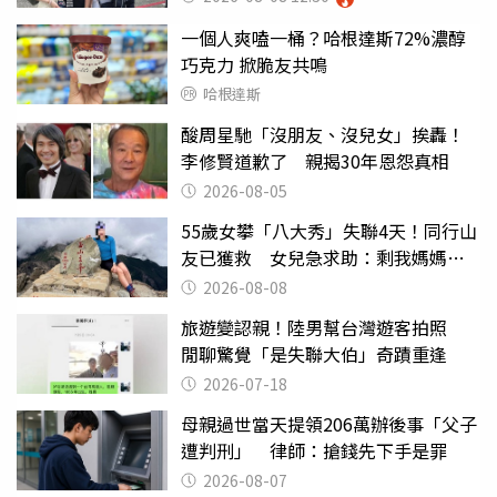
一個人爽嗑一桶？哈根達斯72%濃醇
巧克力 掀脆友共鳴
哈根達斯
酸周星馳「沒朋友、沒兒女」挨轟！
李修賢道歉了 親揭30年恩怨真相
2026-08-05
55歲女攀「八大秀」失聯4天！同行山
友已獲救 女兒急求助：剩我媽媽還
沒找到
2026-08-08
旅遊變認親！陸男幫台灣遊客拍照
閒聊驚覺「是失聯大伯」奇蹟重逢
2026-07-18
母親過世當天提領206萬辦後事「父子
遭判刑」 律師：搶錢先下手是罪
2026-08-07