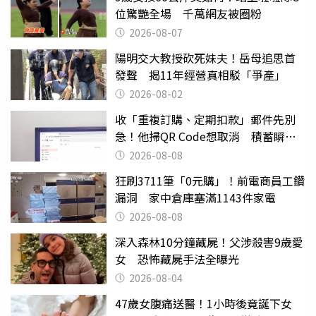
位驚艷全場 千萬網友被圈粉
2026-08-07
陽明交大教授砍死妹夫！岳母追思首
發聲 揭11年經營真相駁「爭產」
2026-08-02
收「重複訂購、定期扣款」郵件先別
急！他掃QR Code想取消 積蓄瞬間
蒸發
2026-08-08
狂刷3711筆「0元購」！前電商員工鑽
漏洞 家中倉庫塞滿1143件家電
2026-08-08
深入森林10分鐘藏屍！父涉殺害9歲愛
女 恐怖藏屍手法全曝光
2026-08-04
47歲女腹痛送醫！1小時後竟誕下女