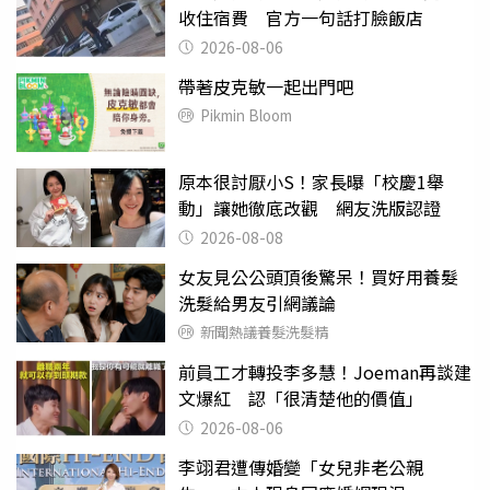
收住宿費 官方一句話打臉飯店
2026-08-06
帶著皮克敏一起出門吧
Pikmin Bloom
原本很討厭小S！家長曝「校慶1舉
動」讓她徹底改觀 網友洗版認證
2026-08-08
女友見公公頭頂後驚呆！買好用養髮
洗髮給男友引網議論
新聞熱議養髮洗髮精
前員工才轉投李多慧！Joeman再談建
文爆紅 認「很清楚他的價值」
2026-08-06
李翊君遭傳婚變「女兒非老公親