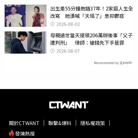
出生差55分鐘抱錯37年！2家庭人生全
改寫 她潰喊「天塌了」患抑鬱症
2026-08-02
母親過世當天提領206萬辦後事「父子
遭判刑」 律師：搶錢先下手是罪
2026-08-07
Recommended by
關於CTWANT
聯繫&爆料
隱私權政策
發燒熱搜