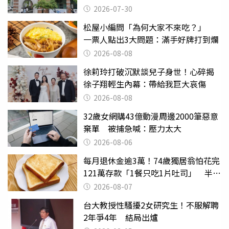
關
2026-07-30
松屋小編問「為何大家不來吃？」
一票人點出3大問題：滿手好牌打到爛
2026-08-08
徐莉玲打破沉默談兒子身世！心碎揭
徐子翔輕生內幕：帶給我巨大哀傷
2026-08-08
32歲女網購43億動漫周邊2000筆惡意
棄單 被捕急喊：壓力太大
2026-08-06
每月退休金逾3萬！74歲獨居翁怕花完
121萬存款「1餐只吃1片吐司」 半年
後暴瘦嚇壞女兒
2026-08-07
台大教授性騷擾2女研究生！不服解聘
2年爭4年 結局出爐