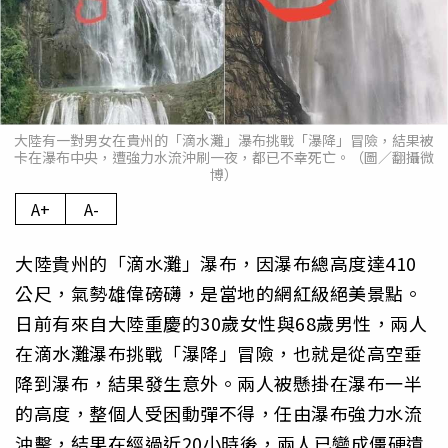
大陸有一對男女在貴州的「滴水灘」瀑布挑戰「瀑降」冒險，結果被
卡在瀑布中央，遭強力水流沖刷一夜，都已不幸死亡。（圖／翻攝微
博）
A+
A-
大陸貴州的「滴水灘」瀑布，因瀑布總高度達410
公尺，氣勢雄偉磅礴，是當地的網紅級絕美景點。
日前有來自大陸重慶的30歲女性與68歲男性，兩人
在滴水灘瀑布挑戰「瀑降」冒險，也就是從高空垂
降到瀑布，結果發生意外。兩人被懸掛在瀑布一半
的高度，整個人受困動彈不得，任由瀑布強力水流
沖擊，結果在經過近20小時後，兩人已變成僵硬遺