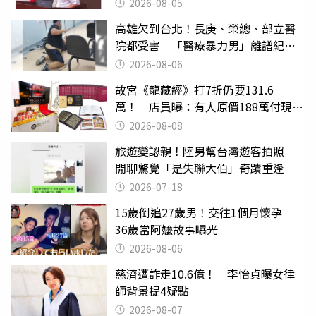
2026-08-05
高雄欠到台北！長庚、榮總、部立醫
院都受害 「醫療暴力男」離譜紀錄
曝光
2026-08-06
故宮《龍藏經》打7折仍要131.6
萬！ 店員曝：有人原價188萬付現購
買
2026-08-08
旅遊變認親！陸男幫台灣遊客拍照
閒聊驚覺「是失聯大伯」奇蹟重逢
2026-07-18
15歲倒追27歲男！交往1個月懷孕
36歲當阿嬤故事曝光
2026-08-06
慈濟遭詐走10.6億！ 李怡貞曝女律
師背景提4疑點
2026-08-07