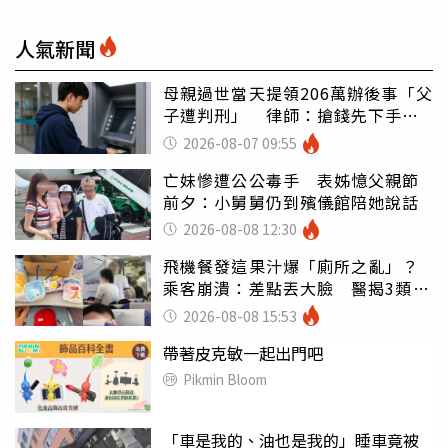
人氣新聞
母親過世當天提領206萬辦後事「父
子遭判刑」 律師：搶錢先下手是
罪
2026-08-07 09:55
亡妹慘遭公公毒手 表姊憶父親節
前夕：小舅舅仍到殯儀館陪她說話
2026-08-08 12:30
飛機餐發這果汁爆「廁所之亂」？
乘客崩潰：差點丟大臉 醫揭3類人
別亂喝
2026-08-08 15:53
帶著皮克敏一起出門吧
Pikmin Bloom
「車是我的、油也是我的」睡車竟被