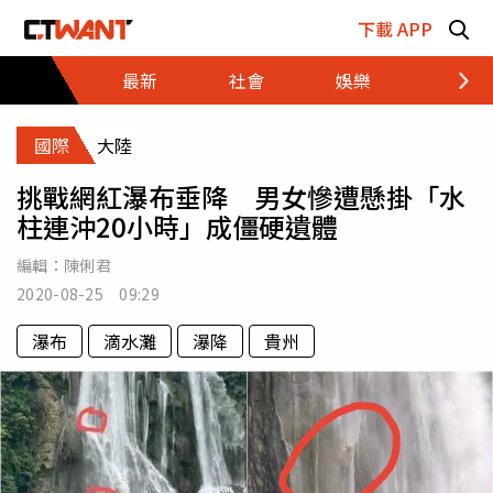
跳至主要內容區塊
下載 APP
最新
社會
娛樂
財經
國際
大陸
挑戰網紅瀑布垂降 男女慘遭懸掛「水
柱連沖20小時」成僵硬遺體
編輯：
陳俐君
2020-08-25 09:29
瀑布
滴水灘
瀑降
貴州