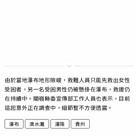
由於當地瀑布地形險峻，救難人員只能先救出女性
受困者，另一名受困男性仍被懸掛在瀑布，救援仍
在持續中。關嶺縣委宣傳部工作人員也表示，目前
這起意外正在調查中，細節暫不方便透露。
瀑布
滴水灘
瀑降
貴州