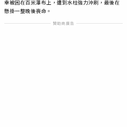
幸被困在百米瀑布上，遭到水柱強力沖刷，最後在
懸掛一整晚後喪命。