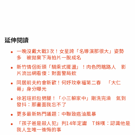
延伸閱讀
一晚沒戴大戰3次！女星誇「名導演那很大」姿勢
多 被拋棄下海拍片一脫成名
新竹情侶街頭「騎乘式擺盪」！肉色閃瞎路人 影
片流出網看傻：對面警局欸
同居前夫約會新歡！何妤玟幸福第二春 「大仁
哥」身分曝光
徐若瑄抓包劈腿！「小三躲家中」剛洗完澡 氣到
發抖：那畫面我忘不了
更多最新熱門議題：中聯致癌油風暴
「孩子爸是殺人犯」判14年定讞 T妹嘆：認識他是
我人生唯一後悔的事