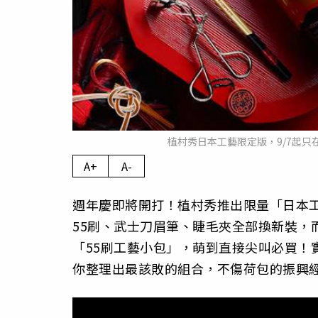
植村秀日本工藝限定版，9/7起只
A+
A-
週年慶即將開打！植村秀推出限量「日本
55刷、武士刀眉筆、睫毛夾全部換新裝，
「55刷工藝小包」，萌到直接尖叫必買！
你整理出最該敗的組合，不傷荷包的振興