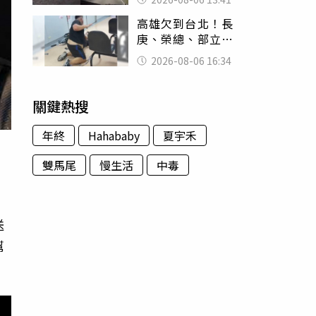
經十災
高雄欠到台北！長
庚、榮總、部立醫
院都受害 「醫療
2026-08-06 16:34
暴力男」離譜紀錄
曝光
關鍵熱搜
年終
Hahababy
夏宇禾
雙馬尾
慢生活
中毒
、
送
幫