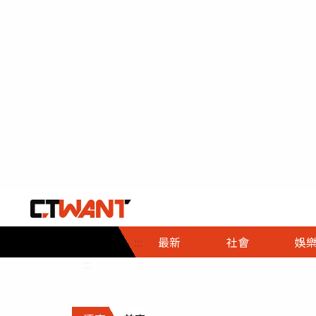
社會首頁
娛樂首頁
財經首頁
政
:::
最新
社會
娛
時事
即時
熱線
:::
直擊
大條
人物
調查
專題
３Ｃ