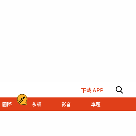
下載 APP
國際
永續
影音
專題