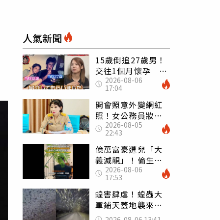
人氣新聞
15歲倒追27歲男！
交往1個月懷孕 36
2026-08-06
歲當阿嬤故事曝光
17:04
開會照意外變網紅
照！女公務員妝容
2026-08-05
掀2千則留言 本人
22:43
怒嗆：化妝有錯嗎
億萬富豪遭兒「大
義滅親」！偷生子
2026-08-06
怕曝光 竟盜鄰居
17:53
身份辦假證落戶
蝗害肆虐！蝗蟲大
軍鋪天蓋地襲來宛
如末日 網驚：聖
2026-08-06 13:41