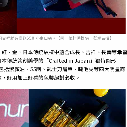
組合裡就有贈送55刷小束口袋。【圖／植村秀提供，彭靖芸攝】
、紅、金，日本傳統紋樣中蘊含成長、吉祥、長壽等幸
篆刻美學的「Crafted in Japan」獨特圓形
！包括潔顏油、55刷、武士刀眉筆、睫毛夾等四大明星商
款，好用加上好看的包裝絕對必收。