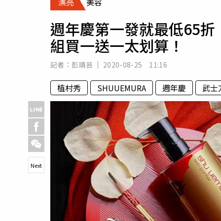
漂亮
美容
人物
汽車
週年慶第一發就最低65
專欄
組買一送一太划算！
房產新勢力
記者：
彭靖芸
2020-08-25 11:16
植村秀
SHUUEMURA
週年慶
武士
Next