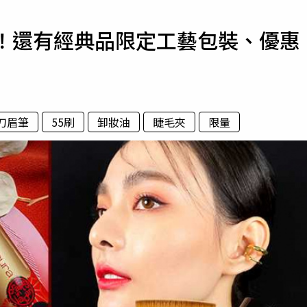
寵物
折！還有經典品限定工藝包裝、優惠
運勢
運動
梅酒
刀眉筆
55刷
卸妝油
睫毛夾
限量