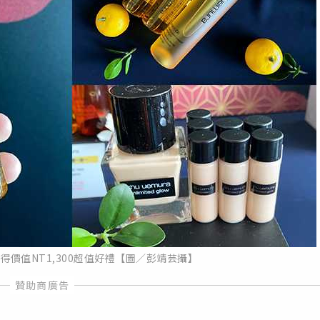
價值NT1,300超值好禮【圖／彭靖芸攝】