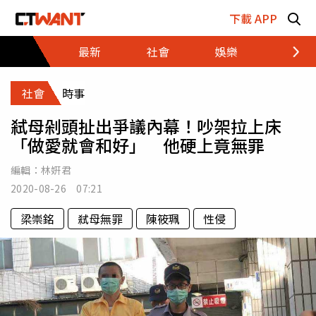
跳至主要內容區塊
下載 APP
最新
社會
娛樂
財經
社會
時事
弒母剁頭扯出爭議內幕！吵架拉上床
「做愛就會和好」 他硬上竟無罪
編輯：
林姸君
2020-08-26 07:21
梁崇銘
弒母無罪
陳筱珮
性侵