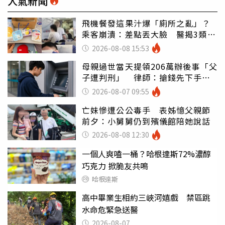
人氣新聞
飛機餐發這果汁爆「廁所之亂」？
乘客崩潰：差點丟大臉 醫揭3類人
別亂喝
2026-08-08 15:53
母親過世當天提領206萬辦後事「父
子遭判刑」 律師：搶錢先下手是
罪
2026-08-07 09:55
亡妹慘遭公公毒手 表姊憶父親節
前夕：小舅舅仍到殯儀館陪她說話
2026-08-08 12:30
一個人爽嗑一桶？哈根達斯72%濃醇
巧克力 掀脆友共鳴
哈根達斯
高中畢業生相約三峽河嬉戲 禁區跳
水命危緊急送醫
2026-08-07