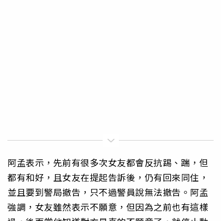
阿孟表示，先前有很多次女友都會反抗踢、踹，但
都有和好，且女友在提起告訴後，仍有回來同住，
並且要到警局撤告，只不過警員說無法撤告。阿孟
強調，女友雖然表示不願意，但因為之前也有這樣