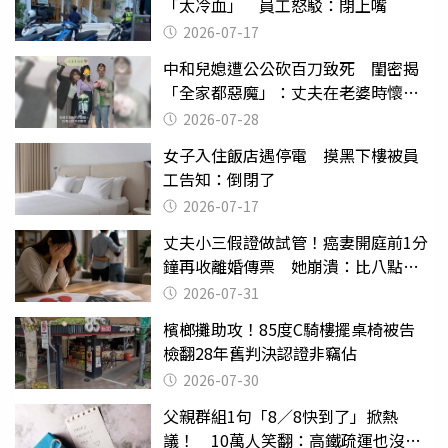
「太冷血」 員工怒駁：閉上嘴
2026-07-17
中和兒媳遭公公砍百刀致死 閨密揭
「全家都惡魔」：丈夫在老婆時懷孕
摔東西
2026-07-28
女子入住飯店遇停電 摸黑下樓被員
工告知：倒閉了
2026-07-17
丈夫小三假證做試管！癌妻開庭前1分
鐘再收離婚傳票 她崩潰：比八點檔
還扯
2026-07-31
檳榔攤助攻！85度C騎樓擺桌椅被告
檢翻28年舊判決認證非竊佔
2026-07-30
父親群組1句「8／8快到了」掀熱
議！ 10萬人笑翻：高鐵疏運也沒列