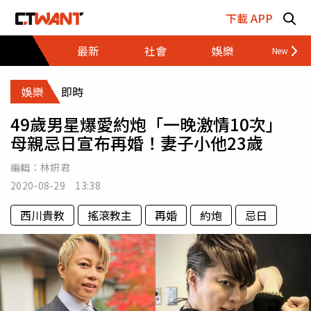
跳至主要內容區塊
下載 APP
最新
社會
娛樂
財經
娛樂
即時
49歲男星爆愛約炮「一晚激情10次」
母親忌日宣布再婚！妻子小他23歲
編輯：
林姸君
2020-08-29 13:38
西川貴教
搖滾教主
再婚
約炮
忌日