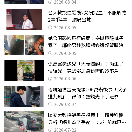
2026-08-04
台大教授性騷擾2女研究生！不服解聘
2年爭4年 結局出爐
2026-08-05
她公開恐怖飛行經歷！搭機睡醒褲子
濕了 鄰座男趁熟睡猥褻還疑留體液
2026-08-05
億萬富豪遭兒「大義滅親」！偷生子
怕曝光 竟盜鄰居身份辦假證落戶
2026-08-06
母親過世當天提領206萬辦後事「父子
遭判刑」 律師：搶錢先下手是罪
2026-08-07
陽交大教授殺害連襟案！ 精神科醫
分析「絕非為了爭產」：2年前就已言
行詭異
2026-07-22