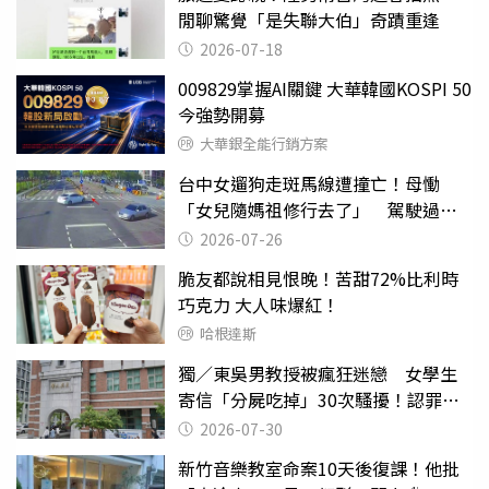
閒聊驚覺「是失聯大伯」奇蹟重逢
2026-07-18
009829掌握AI關鍵 大華韓國KOSPI 50
今強勢開募
大華銀全能行銷方案
台中女遛狗走斑馬線遭撞亡！母慟
「女兒隨媽祖修行去了」 駕駛過失
致死判9月
2026-07-26
脆友都說相見恨晚！苦甜72%比利時
巧克力 大人味爆紅！
哈根達斯
獨／東吳男教授被瘋狂迷戀 女學生
寄信「分屍吃掉」30次騷擾！認罪免
關
2026-07-30
新竹音樂教室命案10天後復課！他批