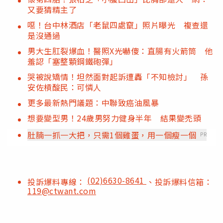
又要猜精主了
噁！台中林酒店「老鼠四處竄」照片曝光 複查還
是沒通過
男大生肛裂爆血！醫照X光嚇傻：直腸有火箭筒 他
羞認「塞整顆鋼鐵砲彈」
哭被說矯情！坦然面對起訴遭轟「不知檢討」 孫
安佐槓酸民：可憐人
更多最新熱門議題：中聯致癌油風暴
想要變型男！24歲男努力健身半年 結果變禿頭
肚腩一抓一大把，只需1個雞蛋，用一個瘦一個
PR
(02)6630-8641
投訴爆料專線：
、投訴爆料信箱：
119@ctwant.com