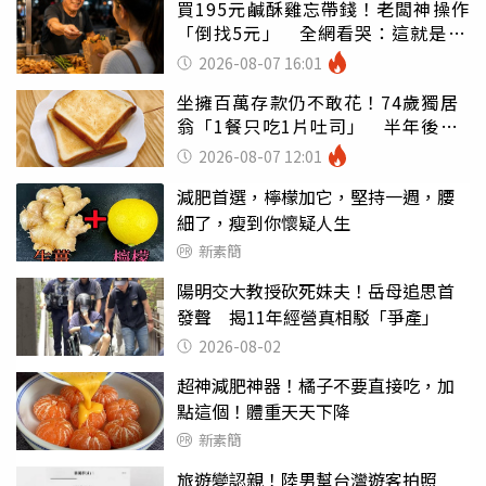
買195元鹹酥雞忘帶錢！老闆神操作
「倒找5元」 全網看哭：這就是台
灣
2026-08-07 16:01
坐擁百萬存款仍不敢花！74歲獨居
翁「1餐只吃1片吐司」 半年後暴
瘦嚇壞女兒
2026-08-07 12:01
減肥首選，檸檬加它，堅持一週，腰
細了，瘦到你懷疑人生
新素簡
陽明交大教授砍死妹夫！岳母追思首
發聲 揭11年經營真相駁「爭產」
2026-08-02
超神減肥神器！橘子不要直接吃，加
點這個！體重天天下降
新素簡
旅遊變認親！陸男幫台灣遊客拍照