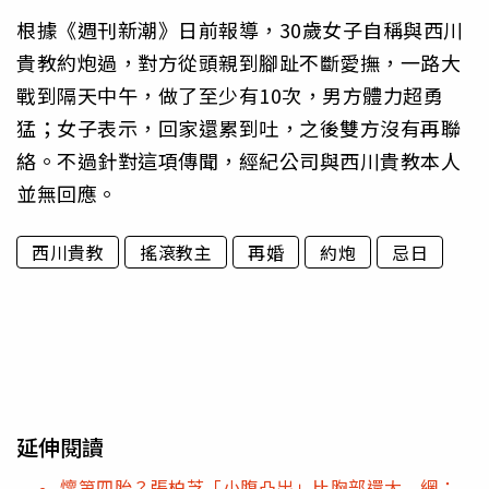
根據《週刊新潮》日前報導，30歲女子自稱與西川
貴教約炮過，對方從頭親到腳趾不斷愛撫，一路大
戰到隔天中午，做了至少有10次，男方體力超勇
猛；女子表示，回家還累到吐，之後雙方沒有再聯
絡。不過針對這項傳聞，經紀公司與西川貴教本人
並無回應。
西川貴教
搖滾教主
再婚
約炮
忌日
延伸閱讀
懷第四胎？張柏芝「小腹凸出」比胸部還大 網：