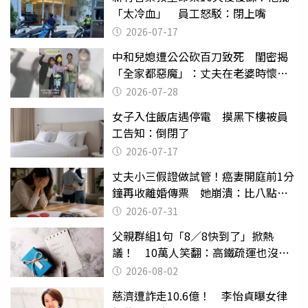
「太冷血」 員工怒駁：閉上嘴
2026-07-17
中和兒媳遭公公砍百刀致死 閨密揭
「全家都惡魔」：丈夫在老婆時懷孕
摔東西
2026-07-28
女子入住飯店遇停電 摸黑下樓被員
工告知：倒閉了
2026-07-17
丈夫小三假證做試管！癌妻開庭前1分
鐘再收離婚傳票 她崩潰：比八點檔
還扯
2026-07-31
父親群組1句「8／8快到了」掀熱
議！ 10萬人笑翻：高鐵疏運也沒列
父親節
2026-08-02
慈濟遭詐走10.6億！ 李怡貞曝女律