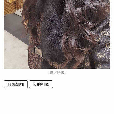
（圖／臉書）
歐陽娜娜
我的祖國