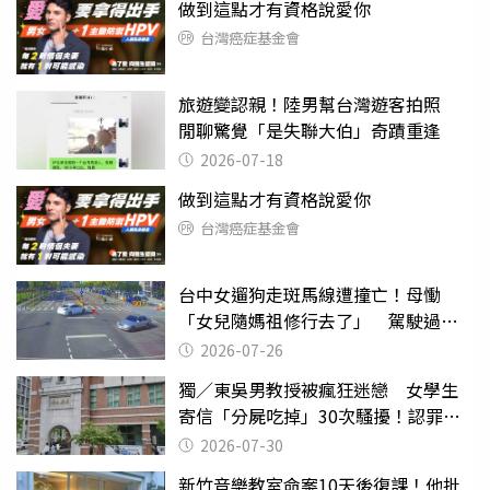
做到這點才有資格說愛你
台灣癌症基金會
旅遊變認親！陸男幫台灣遊客拍照
閒聊驚覺「是失聯大伯」奇蹟重逢
2026-07-18
做到這點才有資格說愛你
台灣癌症基金會
台中女遛狗走斑馬線遭撞亡！母慟
「女兒隨媽祖修行去了」 駕駛過失
致死判9月
2026-07-26
獨／東吳男教授被瘋狂迷戀 女學生
寄信「分屍吃掉」30次騷擾！認罪免
關
2026-07-30
新竹音樂教室命案10天後復課！他批