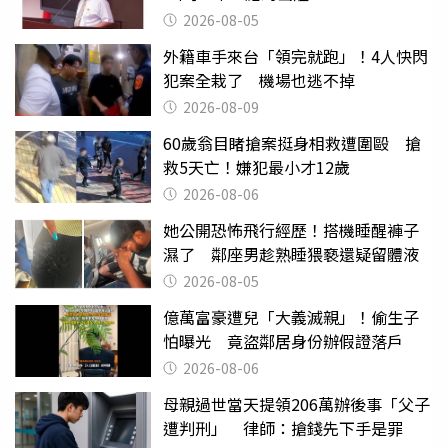
2026-08-05
外籍車手來台「領完就跑」！4人快閃
犯案全栽了 機場也逃不掉
2026-08-09
60歲翁目睹搶案挺身相救遭圍毆 搶
救5天亡！嫌犯最小才12歲
2026-08-06
她公開恐怖飛行經歷！搭機睡醒褲子
濕了 鄰座男趁熟睡猥褻還疑留體液
2026-08-05
億萬富豪遭兒「大義滅親」！偷生子
怕曝光 竟盜鄰居身份辦假證落戶
2026-08-06
母親過世當天提領206萬辦後事「父子
遭判刑」 律師：搶錢先下手是罪