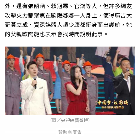
外，還有張韶涵、賴冠霖、官鴻等人，但許多網友
攻擊火力都聚焦在歐陽娜娜一人身上，使得麻吉大
哥黃立成、資深媒體人趙少康都挺身而出護航，她
的父親歐陽龍也表示會找時間說明此事。
（圖／央視綜藝微博）