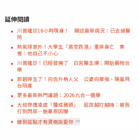
延伸閱讀
川普確診16小時現身！ 親述最新病況：已去過醫
院
熱氣球意外！大學生「高空跌落」重摔身亡 業
者：他自己不小心
川普確診！已經發燒了 白宮醫生爆：開始藥物治
療
郭碧婷生了！向佐升格人父 公婆向華強、陳嵐飛
台陪產
更多最新熱門議題：2026九合一選舉
大叔慘遭凌虐「腫成豬頭」 屁孩越打越嗨：被我
打到閃尿…施暴原因曝
做到這點才有資格說愛你
PR