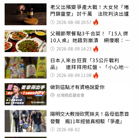
老父出殯變爭產大戰！大女兒「堵
門鎖靈堂」討千萬 法院判決出爐
2026-08-08 20:57
父親節聚餐點3千合菜！「15人擠
10人桌」她餓到崩潰 網傻眼：讓
店家看笑話
2026-08-09 14:23
日本人來台狂買「35公斤戰利
品」 連拜拜用紅盤、「小心地
滑」告示牌也帶回家
2026-08-09 11:08
做到這點才有資格說愛你
台灣癌症基金會
陽明交大教授砍死妹夫！岳母追思首
發聲 揭11年經營真相駁「爭產」
2026-08-02