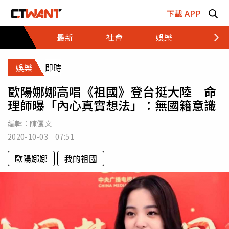
跳至主要內容區塊
下載 APP
最新
社會
娛樂
財經
娛樂
即時
歐陽娜娜高唱《祖國》登台挺大陸 命
理師曝「內心真實想法」：無國籍意識
編輯：
陳儷文
2020-10-03 07:51
歐陽娜娜
我的祖國