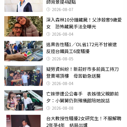
師背景提4疑點
2026-08-07
深入森林10分鐘藏屍！父涉殺害9歲愛
女 恐怖藏屍手法全曝光
2026-08-04
逃票告性騷1／OL省172元不甘被逮
反控台鐵員工6度騷擾
2026-08-05
疑勞資糾紛！新莊好市多前員工持刀
登賣場頂樓 母苦勸急送醫
2026-08-04
亡妹慘遭公公毒手 表姊憶父親節前
夕：小舅舅仍到殯儀館陪她說話
2026-08-08
台大教授性騷擾2女研究生！不服解聘
2年爭4年 結局出爐