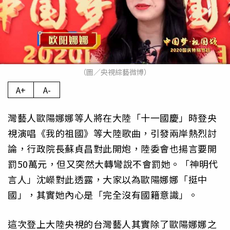
（圖／央視綜藝微博）
A+
A-
灣藝人歐陽娜娜等人將在大陸「十一國慶」時登央
視演唱《我的祖國》等大陸歌曲，引發兩岸熱烈討
論，行政院長蘇貞昌對此開炮，陸委會也揚言要開
罰50萬元，但又突然大轉彎說不會罰她。「神明代
言人」沈嶸對此透露，大家以為歐陽娜娜「挺中
國」，其實她內心是「完全沒有國籍意識」。
這次登上大陸央視的台灣藝人其實除了歐陽娜娜之