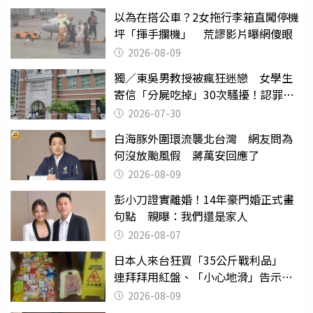
以為在搭公車？2女拖行李箱直闖停機
坪「揮手攔機」 荒謬影片曝網傻眼
2026-08-09
獨／東吳男教授被瘋狂迷戀 女學生
寄信「分屍吃掉」30次騷擾！認罪免
關
2026-07-30
白海豚外圍環流襲北台灣 網友問為
何沒放颱風假 蔣萬安回應了
2026-08-09
彭小刀證實離婚！14年豪門婚正式畫
句點 親曝：我們還是家人
2026-08-07
日本人來台狂買「35公斤戰利品」
連拜拜用紅盤、「小心地滑」告示牌
也帶回家
2026-08-09