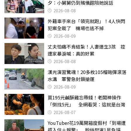
夕：小舅舅仍到殯儀館陪她說話
2026-08-08
外籍車手來台「領完就跑」！4人快閃
犯案全栽了 機場也逃不掉
2026-08-09
丈夫怕痛不肯結紮！人妻連生3孩 控
遭家暴淚喊：真的好累
2026-08-08
漢光演習驚魂！20多枚105榴砲彈滾落
水溝 軍警急封鎖搶運
2026-08-09
買195元鹹酥雞忘帶錢！老闆神操作
「倒找5元」 全網看哭：這就是台灣
2026-08-07
YouTuber花19萬開箱度假村「到場遭
拒入住＋報警」 粉絲怒灌1星負評