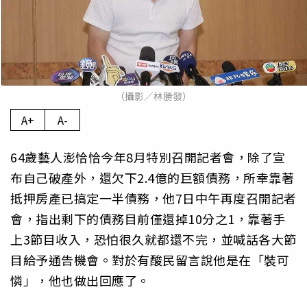
（攝影／林勝發）
A+
A-
64歲藝人澎恰恰今年8月特別召開記者會，除了宣
布自己破產外，還欠下2.4億的巨額債務，所幸靠著
抵押房產已搞定一半債務，他7日中午再度召開記者
會，指出剩下的債務目前僅還掉10分之1，靠著手
上3節目收入，恐怕很久就都還不完，並喊話各大節
目給予通告機會。對於有酸民留言說他是在「裝可
憐」，他也做出回應了。