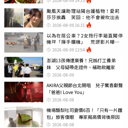
2026-08-09 14:23
颱風天讓助理站陽台護植物！愛莉
莎莎挨轟 笑回：他不會被吹出去
2026-08-09 16:31
以為在搭公車？2女拖行李箱直闖停
機坪「揮手攔機」 荒謬影片曝網
傻眼
2026-08-09 12:54
澎湖13孩傳遭棄養！兄姊打工養弟
妹 父母疑帶走證件、補助款離家
2026-08-09
AKIRA父親節台北開唱 兒子驚喜獻聲
「爸爸I Love You」
2026-08-08
機場酪梨吐司要價6百！「只有一片麵
包」旅客傻眼 專家揭高價背後原因
2026-08-08