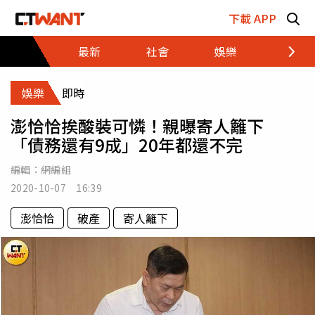
跳至主要內容區塊
下載 APP
最新
社會
娛樂
財經
娛樂
即時
澎恰恰挨酸裝可憐！親曝寄人籬下
「債務還有9成」20年都還不完
編輯：
網編組
2020-10-07 16:39
澎恰恰
破產
寄人籬下