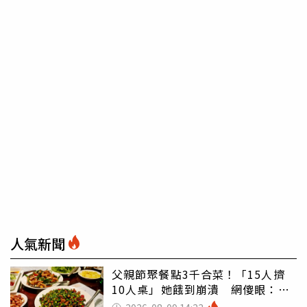
人氣新聞
父親節聚餐點3千合菜！「15人擠
10人桌」她餓到崩潰 網傻眼：讓
店家看笑話