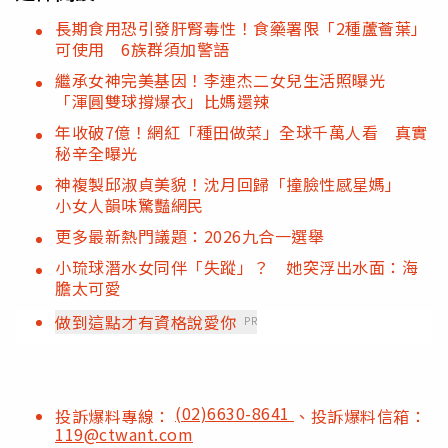
長期食用恐引發肝腎毒性！食藥署限「2種蘆薈葉」
可使用 6族群須加警語
繼承女神完美基因！李連杰二女兒生活照曝光
「渾圓雙球撐爆衣」比媽還辣
年收破7億！網紅「種田做菜」全球千萬人看 真實
秘辛全曝光
神複製邱淑貞美貌！沈月回歸「撞臉性感星媽」
小女人韻味驚豔網民
更多最新熱門議題：2026九合一選舉
小琉球潛水女同伴「失蹤」？ 她突浮出水面：海
膽太可愛
做到這點才有資格說愛你
PR
(02)6630-8641
投訴爆料專線：
、投訴爆料信箱：
119@ctwant.com