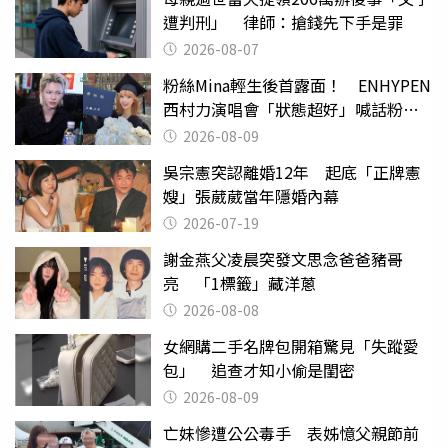
遭判刑」 律師：搶錢先下手是罪
2026-08-07
粉絲Mina輕生後首露面！ ENHYPEN
西村力演唱會「狀態超好」喊話粉
絲：我們心意相通
2026-08-09
吳宗憲突認離婚12年 起底「正牌憲
嫂」張葳葳當年隱婚內幕
2026-07-19
謝金燕父凌晨突發文思念爸爸豬哥
亮 「1標籤」藏洋蔥
2026-08-08
女網購二手名牌包開箱驚見「失蹤愛
包」 追查才知小偷是閨密
2026-08-09
亡妹慘遭公公毒手 表姊憶父親節前