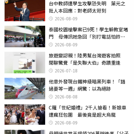
台中教師遭學生攻擊恐失明 葉元之
批人本回應：對老師太苛刻
2026-08-09
泰國校園槍擊案已9死！學生躲教室堵
門 母傳訊她急回「別打電話怕鈴
響」
2026-08-09
旅遊變認親！陸男幫台灣遊客拍照
閒聊驚覺「是失聯大伯」奇蹟重逢
2026-07-18
他意外發現台鐵神級暗黑列車！「錯
過要等一週」網驚：以為絕跡
2026-08-08
C羅「世紀婚禮」2千人搶看！新娘車
遭瘋狂包圍 最後竟是超大烏龍
2026-08-09
母親過世當天提領206萬辦後事「父子