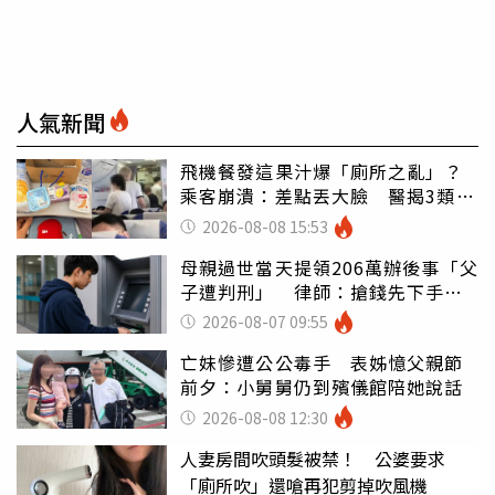
人氣新聞
飛機餐發這果汁爆「廁所之亂」？
乘客崩潰：差點丟大臉 醫揭3類人
別亂喝
2026-08-08 15:53
母親過世當天提領206萬辦後事「父
子遭判刑」 律師：搶錢先下手是
罪
2026-08-07 09:55
亡妹慘遭公公毒手 表姊憶父親節
前夕：小舅舅仍到殯儀館陪她說話
2026-08-08 12:30
人妻房間吹頭髮被禁！ 公婆要求
「廁所吹」還嗆再犯剪掉吹風機