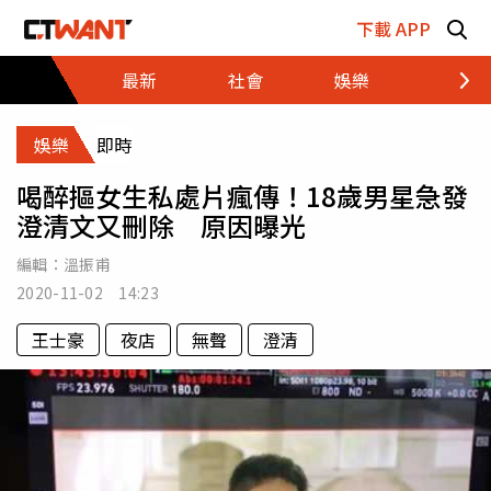
跳至主要內容區塊
下載 APP
最新
社會
娛樂
財經
娛樂
即時
喝醉摳女生私處片瘋傳！18歲男星急發
澄清文又刪除 原因曝光
編輯：
溫振甫
2020-11-02 14:23
王士豪
夜店
無聲
澄清