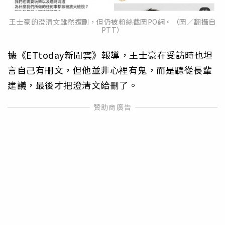
王士豪的澄清文雖然遭刪，但仍被粉絲截圖PO網。（圖／翻攝自
PTT）
據《ETtoday新聞雲》報導，王士豪在受訪時也坦
言自己有刪文，但他並非心裡有鬼，而是聽從長輩
建議，最後才把澄清文給刪了。