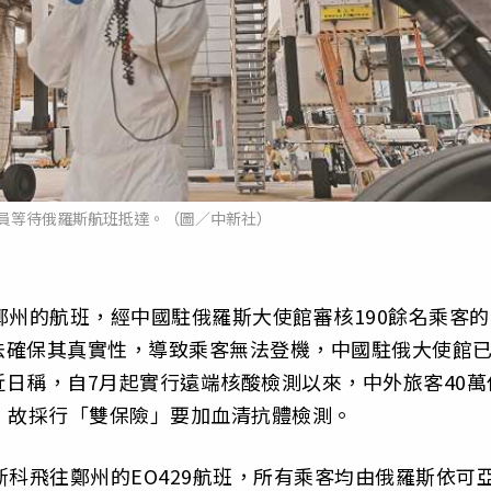
員等待俄羅斯航班抵達。（圖／中新社）
鄭州的航班，經中國駐俄羅斯大使館審核190餘名乘客的
法確保其真實性，導致乘客無法登機，中國駐俄大使館
日稱，自7月起實行遠端核酸檢測以來，中外旅客40萬
，故採行「雙保險」要加血清抗體檢測。
斯科飛往鄭州的EO429航班，所有乘客均由俄羅斯依可