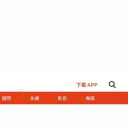
下載 APP
國際
永續
影音
專題