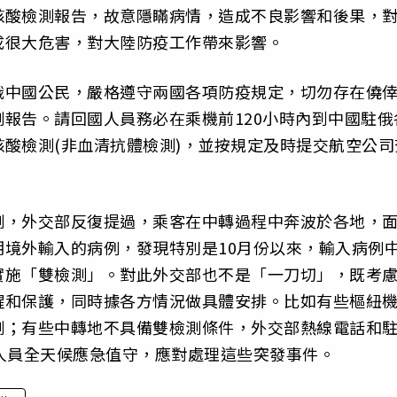
核酸檢測報告，故意隱瞞病情，造成不良影響和後果，
成很大危害，對大陸防疫工作帶來影響。
俄中國公民，嚴格遵守兩國各項防疫規定，切勿存在僥
報告。請回國人員務必在乘機前120小時內到中國駐俄
酸檢測(非血清抗體檢測)，並按規定及時提交航空公司
測，外交部反復提過，乘客在中轉過程中奔波於各地，
境外輸入的病例，發現特別是10月份以來，輸入病例
實施「雙檢測」。對此外交部也不是「一刀切」，既考
醒和保護，同時據各方情況做具體安排。比如有些樞紐
測；有些中轉地不具備雙檢測條件，外交部熱線電話和
人員全天候應急值守，應對處理這些突發事件。