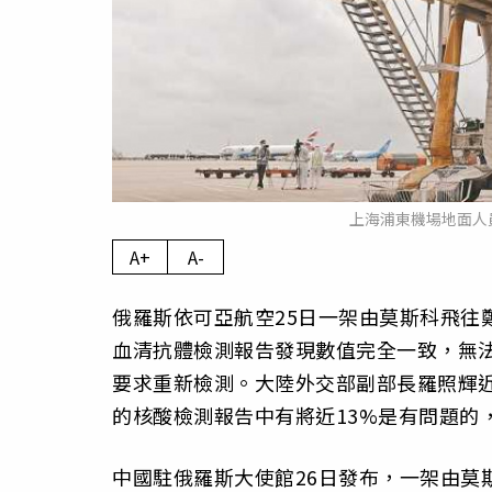
上海浦東機場地面人
A+
A-
俄羅斯依可亞航空25日一架由莫斯科飛往
血清抗體檢測報告發現數值完全一致，無
要求重新檢測。大陸外交部副部長羅照輝近
的核酸檢測報告中有將近13%是有問題的
中國駐俄羅斯大使館26日發布，一架由莫