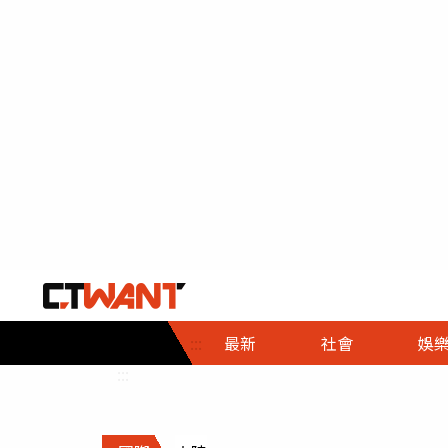
社會首頁
娛樂首頁
財經首頁
政
:::
最新
社會
娛
時事
即時
熱線
:::
直擊
大條
人物
調查
專題
３Ｃ