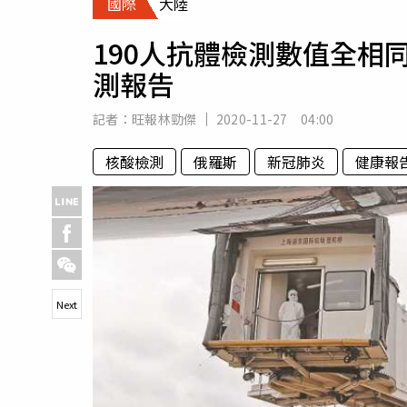
國際
大陸
人物
汽車
190人抗體檢測數值全相
專欄
測報告
房產新勢力
記者：
旺報林勁傑
2020-11-27 04:00
核酸檢測
俄羅斯
新冠肺炎
健康報
Next