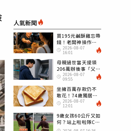
檢
人氣新聞
買195元鹹酥雞忘帶
錢！老闆神操作
2026-08-07
「倒找5元」 全網
16:01
看哭：這就是台灣
母親過世當天提領
206萬辦後事「父子
2026-08-07
遭判刑」 律師：
09:55
搶錢先下手是罪
坐擁百萬存款仍不
敢花！74歲獨居翁
2026-08-07
「1餐只吃1片吐
12:01
司」 半年後暴瘦
嚇壞女兒
9歲女孩60公斤又如
何？站上啦啦隊C位
驚艷全場 千萬網
2026-08-07 16:36