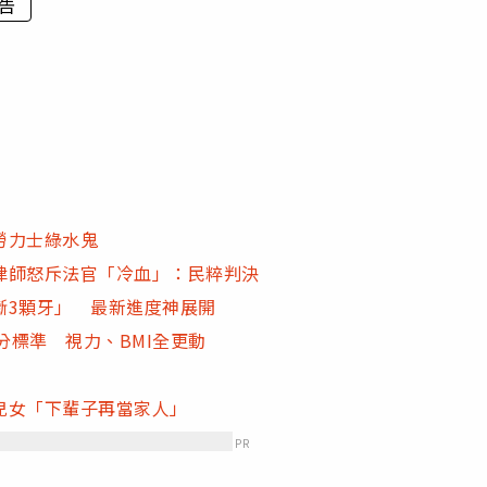
告
勞力士綠水鬼
律師怒斥法官「冷血」：民粹判決
斷3顆牙」 最新進度神展開
分標準 視力、BMI全更動
兒女「下輩子再當家人」
PR