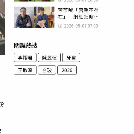
友被圈粉
苦苓喊「唐朝不存
在」 網紅批瞎編
歷史：李白、杜甫
2026-08-07 07:09
用鮮卑文寫詩？
關鍵熱搜
李翊君
陳昱瑄
牙醫
王敏淳
台玻
2026
已
份
亞