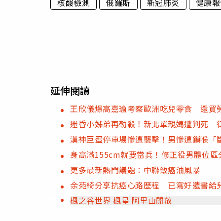
核酸檢測
俄羅斯
新冠肺炎
健康報
延伸閱讀
王欣儀爆高嘉瑜考察歐洲吃兒零食 還買
迷昏小姊弟再勒殺！新北單親媽遭判死 
漢神巨蛋停車場慘遭襲擊！男慘遭鎖喉「
身高滿155cm就要當兵！修正役男體位區
更多最新熱門議題：中聯致癌油風暴
余苑綺分享抗癌心路歷程 已寫好遺書給
楓之谷世界 楓星 阿里山開放