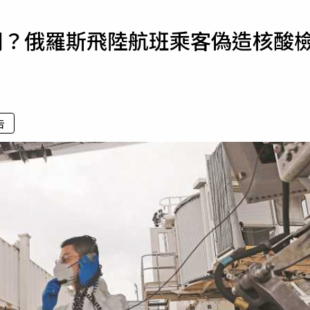
寵物
同？俄羅斯飛陸航班乘客偽造核酸
運勢
運動
梅酒
告