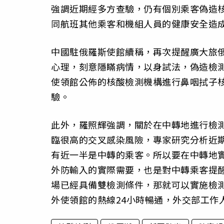
強調近期經多方查驗，仍有個別乘客偽造
同航班其他乘客和機組人員的健康安全造
中國駐俄羅斯使館續稱，再次提醒廣大旅
心理，刻意隱瞞病情，以身試法，偽造檢測
使領館公佈的核酸檢測機構進行鼻咽拭子核
驗。
此外，羅照輝強調，關於在中轉地進行檢
臨很高的交叉感染風險，專家研究分析近期
有近一半是中轉的乘客。所以要在中轉地
外防輸入的實際需要，也是對中轉乘客提
場已經具備雙檢測條件，那就可以實施檢
外使領館的熱線24小時暢通，外交部工作