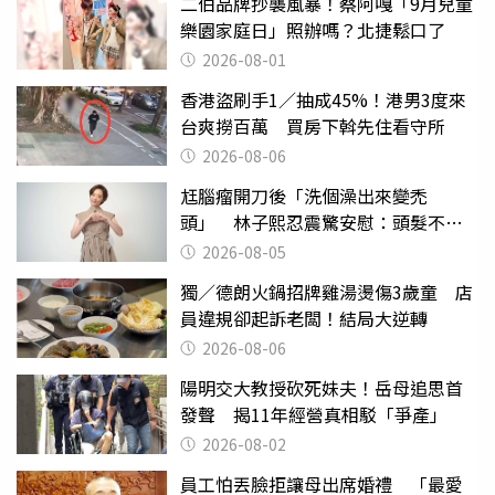
二伯品牌抄襲風暴！蔡阿嘎「9月兒童
樂園家庭日」照辦嗎？北捷鬆口了
2026-08-01
香港盜刷手1／抽成45%！港男3度來
台爽撈百萬 買房下斡先住看守所
2026-08-06
尪腦瘤開刀後「洗個澡出來變禿
頭」 林子熙忍震驚安慰：頭髮不重
要
2026-08-05
獨／德朗火鍋招牌雞湯燙傷3歲童 店
員違規卻起訴老闆！結局大逆轉
2026-08-06
陽明交大教授砍死妹夫！岳母追思首
發聲 揭11年經營真相駁「爭產」
2026-08-02
員工怕丟臉拒讓母出席婚禮 「最愛