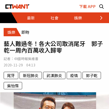
跳至主要內容區塊
下載 APP
最新
社會
娛樂
財經
娛樂
即時
藝人難過冬！各大公司取消尾牙 郭子
乾一周內百萬收入歸零
記者：
中國時報吳維書
2020-11-29 04:13
尾牙
新冠肺炎
武漢肺炎
疫情
郭子乾
吳怡霈