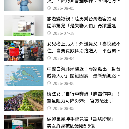
火」！許乃涵害羞解釋：某個地方燃
燒起來了
2026-08-05
旅遊變認親！陸男幫台灣遊客拍照
閒聊驚覺「是失聯大伯」奇蹟重逢
2026-07-18
女兒考上北大！外送員父「喜悅藏不
住」自費買飲料沿路送人 平台霸氣
幫付學費
2026-08-04
中颱白海豚漸逼近！專家點出「對台
威脅大小」關鍵因素 最新預測路徑
曝
2026-08-06
環法女子自行車賽爆「胸罩作弊」！
空氣阻力可降3.6％ 官方急出手
2026-08-05
做卵巢囊腫手術竟被「誤切膀胱」
美女終身被毀獲賠5.5億