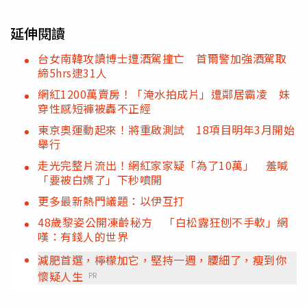
延伸閱讀
台女南韓攻讀博士遭酒駕撞亡 首爾警加強酒駕取
締5hrs逮31人
網紅1200萬賣房！「淹水拍成片」遭鄰居霸凌 妹
穿性感短褲被轟不正經
東京奧運動起來！將重啟測試 18項目明年3月開始
舉行
走光完整片流出！網紅家家疑「為了10萬」 羞喊
「要被白嫖了」下秒噴開
更多最新熱門議題：以伊互打
48歲黎姿公開凍齡秘方 「白松露狂刨不手軟」網
嘆：有錢人的世界
減肥首選，檸檬加它，堅持一週，腰細了，瘦到你
懷疑人生
PR