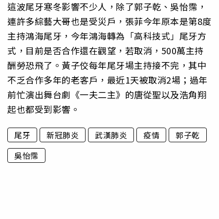
這波尾牙寒冬影響不少人，除了郭子乾、吳怡霈，
連許多綜藝大哥也是受災戶，張菲今年原本是第8度
主持鴻海尾牙，今年鴻海轉為「高科技式」尾牙方
式，目前是否合作還在觀望，若取消，500萬主持
酬勞恐飛了。黃子佼每年尾牙場主持接不完，其中
不乏合作多年的老客戶，最近1天被取消2場；過年
前忙演出舞台劇《一夫二主》的唐從聖以及浩角翔
起也都受到影響。
尾牙
新冠肺炎
武漢肺炎
疫情
郭子乾
吳怡霈