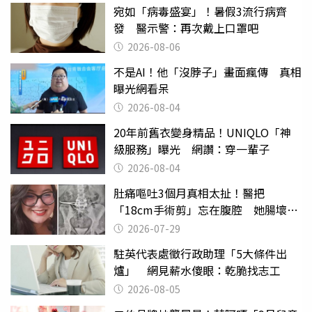
宛如「病毒盛宴」！暑假3流行病齊
發 醫示警：再次戴上口罩吧
2026-08-06
不是AI！他「沒脖子」畫面瘋傳 真相
曝光網看呆
2026-08-04
20年前舊衣變身精品！UNIQLO「神
級服務」曝光 網讚：穿一輩子
2026-08-04
肚痛嘔吐3個月真相太扯！醫把
「18cm手術剪」忘在腹腔 她腸壞死
險喪命
2026-07-29
駐英代表處徵行政助理「5大條件出
爐」 網見薪水傻眼：乾脆找志工
2026-08-05