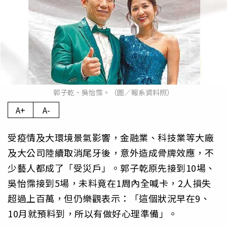
郭子乾、吳怡霈。（圖／報系資料照）
A+
A-
受疫情及大環境景氣影響，金融業、科技業等大廠
及大公司陸續取消尾牙後，意外造成骨牌效應，不
少藝人都成了「受災戶」。郭子乾原先接到10場、
吳怡霈接到5場，未料竟在1周內全喊卡，2人損失
超過上百萬，但仍樂觀表示：「這個狀況早在9、
10月就預料到，所以有做好心理準備」。