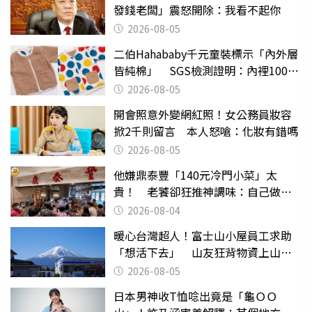
發錢老闆」震怒開除：我看不起你
2026-08-05
二伯Hahababy千元童裝標示「內外層
皆純棉」 SGS檢測證明：內裡100%
聚酯纖維
2026-08-05
開會照意外變網紅照！女公務員妝容
掀2千則留言 本人怒嗆：化妝有錯嗎
2026-08-05
他嫌鼎泰豐「140元冷門小菜」太
貴！ 老饕卻狂推神調味：自己做不
出來
2026-08-04
暖心台灣超人！富士山小屋員工求助
「想活下去」 山友狂背物資上山：
台灣真的是寶島
2026-08-05
日本男神收T恤唸出竟是「龜ＯＯ