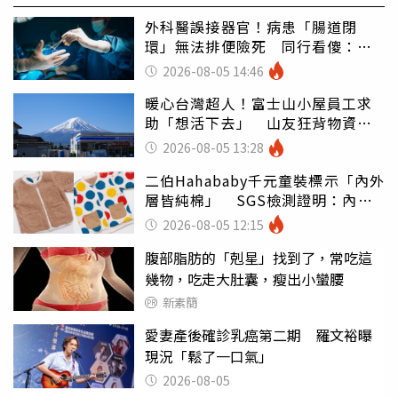
外科醫誤接器官！病患「腸道閉
環」無法排便險死 同行看傻：糟
糕至極
2026-08-05 14:46
暖心台灣超人！富士山小屋員工求
助「想活下去」 山友狂背物資上
山：台灣真的是寶島
2026-08-05 13:28
二伯Hahababy千元童裝標示「內外
層皆純棉」 SGS檢測證明：內裡
100%聚酯纖維
2026-08-05 12:15
腹部脂肪的「剋星」找到了，常吃這
幾物，吃走大肚囊，瘦出小蠻腰
新素簡
愛妻產後確診乳癌第二期 羅文裕曝
現況「鬆了一口氣」
2026-08-05