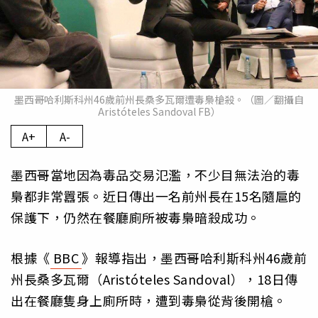
墨西哥哈利斯科州46歲前州長桑多瓦爾遭毒梟槍殺。（圖／翻攝自
Aristóteles Sandoval FB）
A+
A-
墨西哥當地因為毒品交易氾濫，不少目無法治的毒
梟都非常囂張。近日傳出一名前州長在15名隨扈的
保護下，仍然在餐廳廁所被毒梟暗殺成功。
根據《
BBC
》報導指出，墨西哥哈利斯科州46歲前
州長桑多瓦爾（Aristóteles Sandoval），18日傳
出在餐廳隻身上廁所時，遭到毒梟從背後開槍。