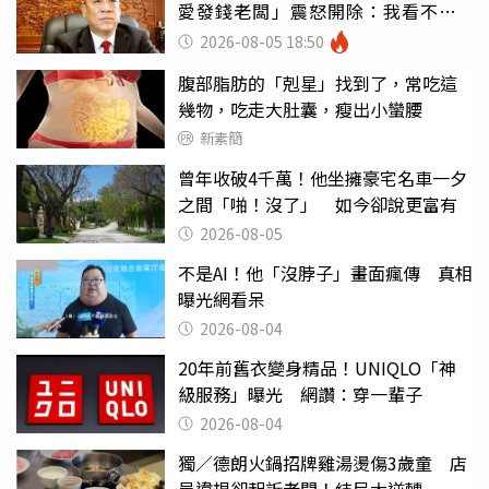
愛發錢老闆」震怒開除：我看不起
你
2026-08-05 18:50
腹部脂肪的「剋星」找到了，常吃這
幾物，吃走大肚囊，瘦出小蠻腰
新素簡
曾年收破4千萬！他坐擁豪宅名車一夕
之間「啪！沒了」 如今卻說更富有
2026-08-05
不是AI！他「沒脖子」畫面瘋傳 真相
曝光網看呆
2026-08-04
20年前舊衣變身精品！UNIQLO「神
級服務」曝光 網讚：穿一輩子
2026-08-04
獨／德朗火鍋招牌雞湯燙傷3歲童 店
員違規卻起訴老闆！結局大逆轉