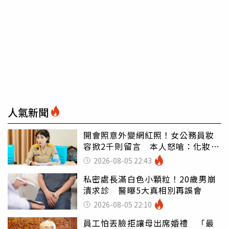
人氣新聞
開會照意外變網紅照！女公務員妝
容掀2千則留言 本人怒嗆：化妝有
錯嗎
2026-08-05 22:43
私密處長滿白色小顆粒！20歲男崩
潰求診 醫曝5大真相別再誤會
2026-08-05 22:10
員工怕丟臉拒讓母出席婚禮 「最