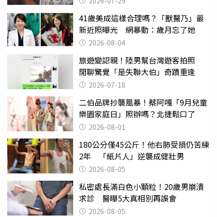
2026-07-29
41歲美成這樣合理嗎？「獸醫乃」最
新近照曝光 網暴動：歲月忘了她
2026-08-04
旅遊變認親！陸男幫台灣遊客拍照
閒聊驚覺「是失聯大伯」奇蹟重逢
2026-07-18
二伯品牌抄襲風暴！蔡阿嘎「9月兒童
樂園家庭日」照辦嗎？北捷鬆口了
2026-08-01
180公分僅45公斤！他右肺受損仍苦練
2年 「紙片人」逆襲成健壯男
2026-08-05
私密處長滿白色小顆粒！20歲男崩潰
求診 醫曝5大真相別再誤會
2026-08-05