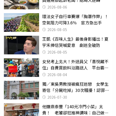
2026-08-06
環法女子自行車賽爆「胸罩作弊」！
空氣阻力可降3.6％ 官方急出手
2026-08-05
王凱《百味人生》最後身影播出！夏
宇禾捧信哭喊愛意 劇迷全破防
2026-08-05
女兒考上北大！外送員父「喜悅藏不
住」自費買飲料沿路送人 平台霸氣
幫付學費
2026-08-04
獨／東吳男教授被瘋狂迷戀 女學生
寄信「分屍吃掉」30次騷擾！認罪免
關
2026-07-30
他嫌鼎泰豐「140元冷門小菜」太
貴！ 老饕卻狂推神調味：自己做不