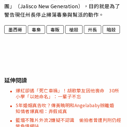
團」（Jalisco New Generation），目的就是為了
警告現任州長停止掃蕩毒梟與幫派的動作。
墨西哥
毒梟
毒販
槍殺
州長
暗殺
延伸閱讀
爆紅卻遇「死亡車禍」！胡歌摯友因他喪命 30所
小學「以她命名」：一輩子不忘
5年婚姻真告吹？傳黃曉明和Angelababy辦離婚
知情者爆真相：弄假成真
籃壇不雅片外流2嫌疑不認識 偷拍者曾遭判刑仍經
營色情網站