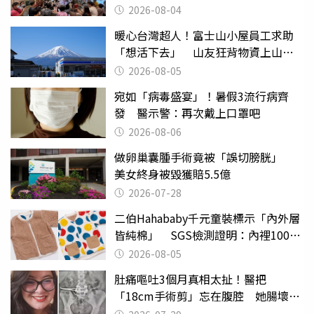
出來
2026-08-04
暖心台灣超人！富士山小屋員工求助
「想活下去」 山友狂背物資上山：
台灣真的是寶島
2026-08-05
宛如「病毒盛宴」！暑假3流行病齊
發 醫示警：再次戴上口罩吧
2026-08-06
做卵巢囊腫手術竟被「誤切膀胱」
美女終身被毀獲賠5.5億
2026-07-28
二伯Hahababy千元童裝標示「內外層
皆純棉」 SGS檢測證明：內裡100%
聚酯纖維
2026-08-05
肚痛嘔吐3個月真相太扯！醫把
「18cm手術剪」忘在腹腔 她腸壞死
險喪命