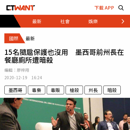
跳至主要內容區塊
下載 APP
最新
社會
娛樂
財經
國際
最新
15名隨扈保護也沒用 墨西哥前州長在
餐廳廁所遭暗殺
編輯：
廖梓翔
2020-12-19 16:24
墨西哥
毒梟
毒販
槍殺
州長
暗殺