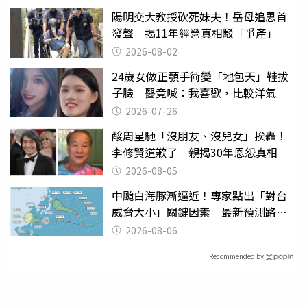
陽明交大教授砍死妹夫！岳母追思首
發聲 揭11年經營真相駁「爭產」
2026-08-02
24歲女做正顎手術變「地包天」鞋拔
子臉 醫竟喊：我喜歡，比較洋氣
2026-07-26
酸周星馳「沒朋友、沒兒女」挨轟！
李修賢道歉了 親揭30年恩怨真相
2026-08-05
中颱白海豚漸逼近！專家點出「對台
威脅大小」關鍵因素 最新預測路徑
曝
2026-08-06
Recommended by