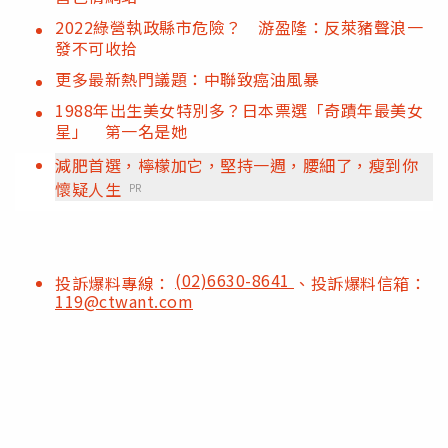
2022綠營執政縣市危險？ 游盈隆：反萊豬聲浪一
發不可收拾
更多最新熱門議題：中聯致癌油風暴
1988年出生美女特別多？日本票選「奇蹟年最美女
星」 第一名是她
減肥首選，檸檬加它，堅持一週，腰細了，瘦到你
懷疑人生
PR
(02)6630-8641
投訴爆料專線：
、投訴爆料信箱：
119@ctwant.com