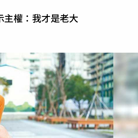
寵物
示主權：我才是老大
運勢
運動
梅酒