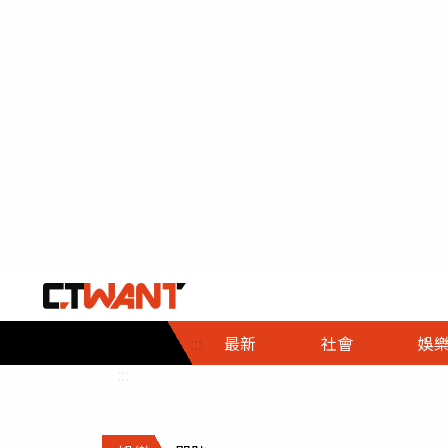
社會首頁
娛樂首頁
財經首頁
政
:::
最新
社會
娛
時事
即時
熱線
:::
直擊
大條
人物
調查
專題
３Ｃ