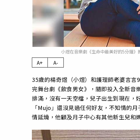
小煜在音樂劇《生命中最美好的5分鐘》
A+
A-
35歲的楊奇煜（小煜）和護理師老婆言言
完舞台劇《飲食男女》，隨即投入全新音
排滿，沒有一天空檔，兒子出生到現在，
「Mujo」還沒見過任何好友，不知情的
情延燒，他顧及月子中心有其他新生兒和媽