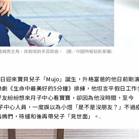
擔綱男主角，挑戰唱跳多首歌曲。（圖／中國時報粘耿豪攝）
9日迎來寶貝兒子「Mujo」誕生，升格當爸的他日前剛
樂劇《生命中最美好的5分鐘》排練，他坦言平假日工作
好友紛紛想來月子中心看寶寶，卻因為他沒時間，至今
月子中心人員，一度誤以為小煜「是不是沒朋友？」不過
媽們，待緩和後再帶兒子「見世面」。.