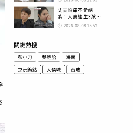
友洗版認證
丈夫怕痛不肯結
紮！人妻連生3孩
控遭家暴淚喊：真
2026-08-08 15:52
的好累
關鍵熱搜
彭小刀
雙胞胎
海南
京沅鎢鈷
人情味
台玻
演
全
疫