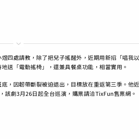
小煜四處請教，除了把兒子搖醒外，近期用新招「唱我
特地送「電動搖椅」，還兼具餐桌功能，相當實用。
班底，因韌帶斷裂被迫退出，目標放在重返第三季。他
該劇3月26日起全台巡演，購票請洽TixFun售票網。