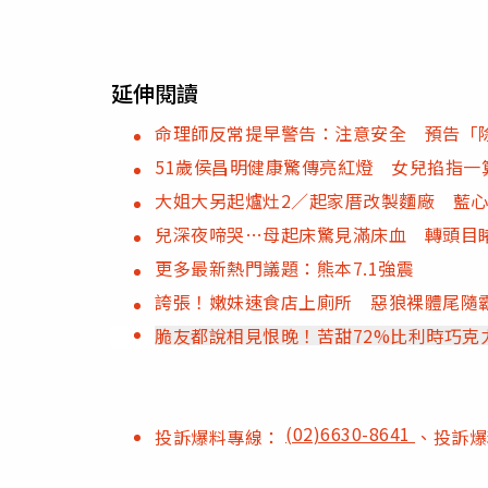
延伸閱讀
命理師反常提早警告：注意安全 預告「
51歲侯昌明健康驚傳亮紅燈 女兒掐指一
大姐大另起爐灶2／起家厝改製麵廠 藍
兒深夜啼哭…母起床驚見滿床血 轉頭目
更多最新熱門議題：熊本7.1強震
誇張！嫩妹速食店上廁所 惡狼裸體尾隨
脆友都說相見恨晚！苦甜72%比利時巧克
(02)6630-8641
投訴爆料專線：
、投訴