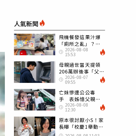
人氣新聞
飛機餐發這果汁爆
「廁所之亂」？乘
2026-08-08
客崩潰：差點丟大
15:53
臉 醫揭3類人別亂
喝
母親過世當天提領
206萬辦後事「父子
2026-08-07
遭判刑」 律師：
09:55
搶錢先下手是罪
亡妹慘遭公公毒
手 表姊憶父親節
2026-08-08
前夕：小舅舅仍到
12:30
殯儀館陪她說話
原本很討厭小S！家
長曝「校慶1舉動」
讓她徹底改觀 網
2026-08-08 11:03