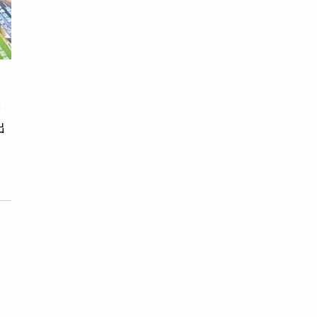
笑
出
老