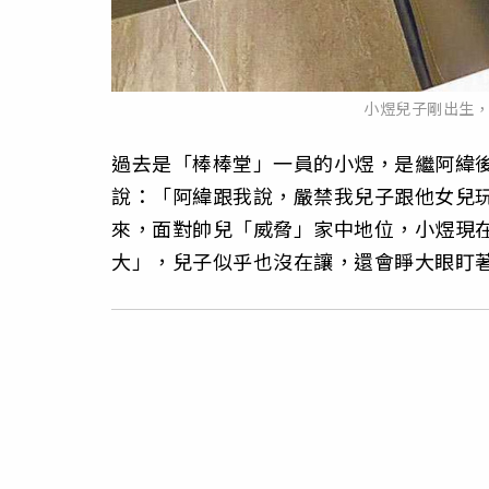
小煜兒子剛出生
過去是「棒棒堂」一員的小煜，是繼阿緯
說：「阿緯跟我說，嚴禁我兒子跟他女兒玩
來，面對帥兒「威脅」家中地位，小煜現
大」，兒子似乎也沒在讓，還會睜大眼盯