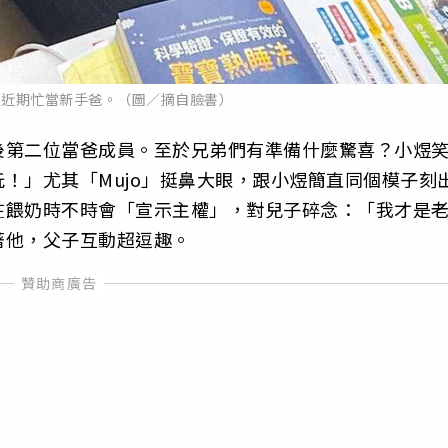
，近期忙當新手爸。（圖／摘自臉書）
後第二位當爸成員。至於兄弟們有準備什麼驚喜？小煜
！」尤其「Mujo」挺鼻大眼，跟小煜簡直同個模子刻
在餵奶時不時會「宣示主權」，對兒子碎念：「我才是
著他，父子互動超逗趣。