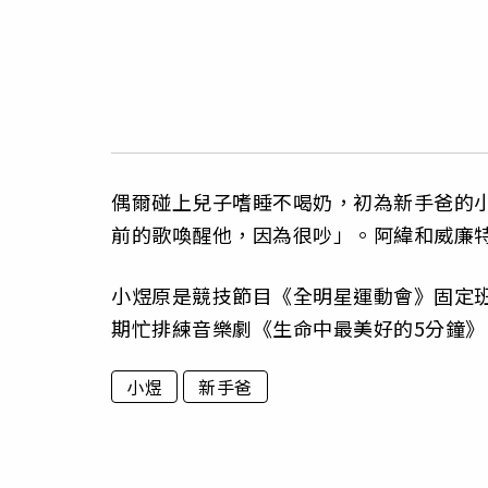
偶爾碰上兒子嗜睡不喝奶，初為新手爸的
前的歌喚醒他，因為很吵」。阿緯和威廉
小煜原是競技節目《全明星運動會》固定
期忙排練音樂劇《生命中最美好的5分鐘》，
小煜
新手爸