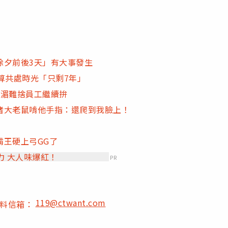
除夕前後3天」有大事發生
算共處時光「只剩7年」
心湄難捨員工繼續拚
睹大老鼠啃他手指：還爬到我臉上！
霸王硬上弓GG了
力 大人味爆紅！
PR
119@ctwant.com
爆料信箱：