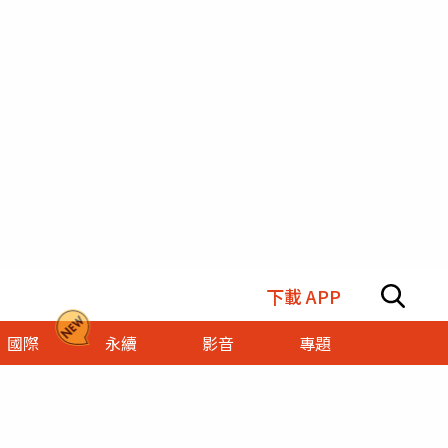
下載 APP
國際
永續
影音
專題