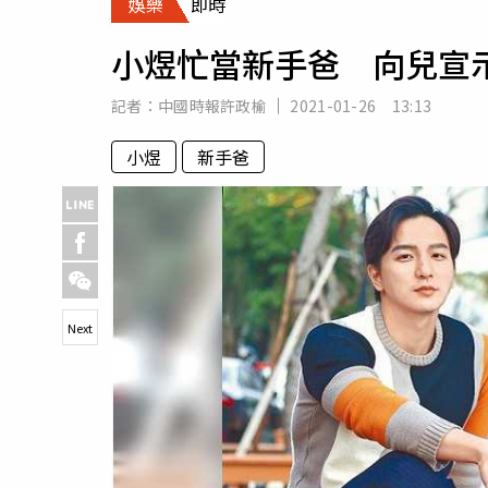
娛樂
即時
人物
汽車
小煜忙當新手爸 向兒宣
專欄
房產新勢力
記者：
中國時報許政榆
2021-01-26 13:13
小煜
新手爸
Next