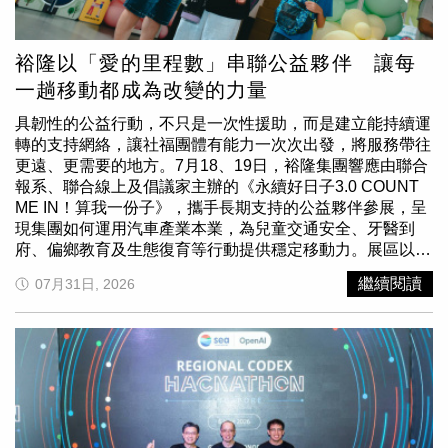
睿表示：「一份禮盒承載的不只是美味，更代表送禮者想傳
遞的關心。我們希望透過公益與環保包裝，讓中秋的愛不只
停留在家人與親友之間，也能延伸到更多需要被關懷的
裕隆以「愛的里程數」串聯公益夥伴 讓每
人。」鴻鼎菓子今年持續挑戰曲奇新風味，一次推出三款中
一趟移動都成為改變的力量
秋新品，將台灣人熟悉的蛋黃酥、烤肉與團圓意象，重新轉
化為充滿驚喜的節慶甜點。 話題新品「蛋黃酥包心曲奇」
具韌性的公益行動，不只是一次性援助，而是建立能持續運
以「擁有蛋黃酥靈魂的曲奇」為概念，將經典蛋黃酥重新拆
轉的支持網絡，讓社福團體有能力一次次出發，將服務帶往
解與創意翻轉。上層為經典原味曲奇，下層融入香醇紅豆風
更遠、更需要的地方。7月18、19日，裕隆集團響應由聯合
味，中間包入濃郁鹹蛋黃內餡，層層堆疊奶香、豆香與蛋黃
報系、聯合線上及倡議家主辦的《永續好日子3.0 COUNT
香。品牌透過配方與甜鹹比例調整，保留蛋黃酥鹹中帶甜、
ME IN！算我一份子》，攜手長期支持的公益夥伴參展，呈
酥香濃郁的經典特色，並以輕巧曲奇取代傳統蛋黃酥形式，
現集團如何運用汽車產業本業，為兒童交通安全、牙醫到
讓熟悉的中秋滋味更方便取用與分享，也成為兼具創意與新
府、偏鄉教育及生態復育等行動提供穩定移動力。展區以實
鮮感的中秋送禮選擇。「烤肉醬×肉鬆曲奇餅」直接把中秋
體版「愛的里程大富翁」設計互動關卡，民眾透過擲骰子、
繼續閱讀
07月31日, 2026
烤肉記憶裝進鐵盒。蒜香烤肉醬口味以秘製調料揉合蒜香、
推動模型車等遊戲，認識高齡接送、偏鄉課輔、就醫協助等
蔥香與鹹甜醬香，搭配奶香酥鬆餅體；肉鬆口味則呈現溫潤
移動需求，並在最後一站「里程銀行」投票選出關注的環境
細緻的鹹香，雙口味交替品嚐更有變化，也不易膩口。記憶
及社會議題，作為裕隆未來推動公益行動的參考。這套遊戲
中的烤肉香，這次不只出現在烤肉架上，也化身為方便分
也是「愛的里程數」公益平台的縮影。裕隆發現，傳統捐車
享、充滿話題的中秋點心。「糖滿包心曲奇」則以可可歐蕾
雖能協助社福組織，後續養車與維修成本卻可能成為負擔，
包心曲奇搭配莓果馬林糖，雙層曲奇包入72％苦甜巧克力，
因此首創「里程銀行」共享概念，將租車、共享車及多元計
交織濃郁可可與細緻奶香；莓果馬林糖則以草莓粉、甜菜根
程車等既有商業服務轉化為公益資源。社福團體可依任務需
粉呈現自然色澤，入口輕盈酥化。濃醇與清甜在一盒中交
求，選擇貨車或電動車等適合車款，降低交通與營運成本。