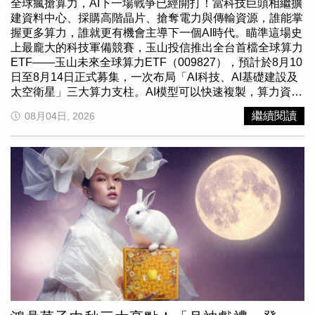
全球瘋搶算力，AI下一場戰爭已經開打！當科技巨頭相繼擴
市府將持續秉持「無論大事小事，市民的事都是市府的大
建資料中心、採購高階晶片、搶奪電力與傳輸資源，誰能掌
事」的施政理念，透過與地方面對面溝通，攜手里鄰長及所
握更多算力，誰就更有機會主導下一個AI時代。瞄準這場史
有市民，共同打造幸福、宜居、永續的「安居科技城」新竹
上最龐大的科技軍備競賽，玉山投信推出全台首檔全球算力
市。
ETF——玉山未來全球算力ETF（009827），預計於8月10
日至8月14日正式募集，一次布局「AI科技、AI基礎建設及
太空衛星」三大算力支柱。AI模型可以快速複製，算力資源
卻不是說有就有。晶片產能、資料中心空間、穩定電力與高
繼續閱讀
08月04日, 2026
速網路，正成為全球科技巨頭爭相搶奪的稀缺資產。這也讓
AI投資焦點從單一半導體，迅速擴大到整條基礎建設供應
鏈，形成更長、更廣、也更具延續性的成長賽道。台股後續
最有力的成長引擎，仍然是AI。只是下一波受惠主角，將從
晶圓代工與伺服器，全面擴散至記憶體、散熱、電源、重
電、資料中心與網通。放眼全球，2026年美股11大產業獲
利預估全面正成長，其中科技產業獲利成長預估達43.4%，
僅次於能源65.3%，顯示這波AI行情不只靠想像，更有企業
獲利作為強力後盾。009827以AI科技50%、AI基礎建設
30%、太空衛星20%的配置，直攻AI從晶片走向完整算力生
態系的爆發商機。009827布局版圖一路從地面延伸至太
空：AI科技涵蓋半導體、雲端運算及AI軟體；AI基礎建設納
入資料中心、電力公用事業、替代能源、工業電氣與發電設
備；太空衛星則掌握設備與服務。這不是押一檔熱門股，而