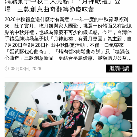
鴻鼎菓子中秋三大亮點！「月神獻禮」登
是一次包辦AI運作不可或缺的整條算力命脈。這場算力大
場 三款創意曲奇翻轉節慶味蕾
戰，也早已被全球科技領袖點名。OpenAI執行長山姆．奧
特曼指出，未來算力將成為全球最昂貴、最重要的資源之
2026中秋禮盒送什麼才有新意？一年一度的中秋節即將到
一；NVIDIA執行長黃仁勳更直言，AI已從技術展示走向實
來，除了賞月、吃月餅與家人團聚，挑選一份體面又有記憶
際獲利，「算力就是營收，算力就是利潤」，企業擁有的算
點的中秋好禮，也成為節慶不可少的儀式感。今年，台灣伴
力愈多、運算效率愈高，就能產出更多可創造收益的
手禮品牌鴻鼎菓子以「月神獻禮，有愛月更圓」為主題，自
Token，也讓算力由科技規格正式升級為企業成長與營收競
7月20日至9月28日推出中秋限定活動，不僅一口氣帶來
爭的核心；SpaceX執行長伊隆．馬斯克則持續看好太空運
「蛋黃酥包心曲奇」、「烤肉醬×肉鬆曲奇餅」及「糖滿包
算發展，認為未來太空算力規模有機會超越地面。這股席捲
心曲奇」三款創意新品，更結合早鳥優惠、滿額贈與公益行
全球的算力浪潮，也已率先反映在指數表現上。009827追
動，官網及門市中秋全系列禮盒皆提撥3%捐贈給罕見疾病
繼續閱讀
08月03日, 2026
蹤的「NYSE TIP未來全球算力及太空基礎建設指數」，自
基金會。從創新風味、團聚分享，到公益心意一次滿足，三
2020年底至2026年5月底累積含息報酬率高達244.9%，大
大亮點，讓今年中秋更有味道，也更有心意。今年鴻鼎菓子
幅超越同期Nasdaq指數的145.4%與MSCI全球指數的
以「月神獻禮」打造全新中秋主題，主視覺以星夜紫、皎潔
95.4%；年化報酬率達25.7%，展現亮眼的成長動能報酬。
圓月、月兔與月神形象，營造充滿想像的夢幻神話氛圍；禮
隨著全球科技巨頭持續擴大AI基礎建設投資，算力正從科技
盒則運用紫色與金橘色調，結合花卉、月相及節慶圖騰，呈
產業的幕後支柱，躍升為下一波市場成長的核心引擎。※免
現華麗又溫暖的中秋質感。(圖／鴻鼎菓子提供)包裝同步採
責聲明：文中所提之個股、基金內容僅供參考，並非投資建
用可回收材質，將「有愛，月更圓」的理念，從人與人之間
議，投資人應獨立判斷，審慎評估風險，自負盈虧。
的團圓祝福延伸至環境關懷。活動期間，凡於鴻鼎菓子官方
網站及門市購買全系列中秋禮盒，品牌將提撥銷售收益的
3％捐贈予罕見疾病基金會，讓每一份中秋心意，不只傳遞
美味，也能為罕病家庭帶來實質支持。鴻鼎菓子負責人張育