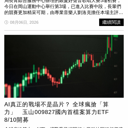
碼送專屬香氛卡與旅用皂等驚喜好康。「花蓮‧療癒之境」
局長青綜合服務中心辦理的銀髮好聲音歌唱大賽5場初賽，
舍將規劃重建為兼具警察宿舍與里民活動中心的複合式建
展區規劃五力闖關體驗，結合山海意象、健康互動裝置、在
今日在岡山運動中心舉行第3場，已進入比賽中段，長輩們
築；歷史建築新竹少年刑務所職務官舍群修復工程持續推
地食養及自然香氛，吸引大批民眾排隊參與。(圖片提供／
的競賽更加精采可期，由專業音樂人劉洛克擔任本場主評，
進，未來將串聯文化資產打造特色文化園區；西大路安心路
花蓮縣政府)名家沙龍與週末派對接力，天天壓軸抽山嵐號
提醒長輩們比賽要放輕鬆，注意麥克風的握姿外，長輩們的
繼續閱讀
08月06日, 2026
平計畫也已開始進行，持續改善市民通行品質。高虹安市長
展期連續三天登場的「名家沙龍」場場精彩，邀請花蓮縣政
服裝與台風也是評審的重點，有時比賽僅僅就差在毫釐之
也向市民分享多項照顧市民的重要政策，包括推動「生生喝
府衛生局長朱家祥、熟齡網紅「金剛老爹」、知名專欄作家
間，鼓勵在座長輩勇敢展現自我，享受歌唱帶來的快樂。不
鮮乳」政策，提供幼兒園及國小學童每週營養飲品，未來將
劉維公、高山森林基地創辦人馬中原等多位重量級講者，從
老長青組第一名胡陳月嬌女士。（圖／高雄市政府社會局提
擴大至國中學生；115學年度起全面實施學生營養午餐全額
健康旅遊到自然療癒，持續帶領大家探索樂活新玩法。週末
供）岡山場最終名次為80歲以上的「不老長青組」分別由胡
補助，每年投入逾6.1億元，減輕家庭負擔；持續推動友善
的舞台同樣活力滿滿：8月8日（第二天）由派對有氧雅盈老
陳月嬌女士、林旺秋先生與洪明財先生拿下前三名，65歲至
育兒政策，規劃提高生育津貼、推出好孕補助及「祝你好孕
師帶領「樂齡帶動唱拍拍打打歡樂派對」，邀請長輩一起動
未滿80歲的「活力長青組」，由羅臨福先生、李聰榮先生及
2.0」等措施，打造「願婚、敢生、樂養」的幸福城市。
手動腳感受健康活力；8月9日（第三天）則由活躍於花蓮的
陳美利女士奪得前三名，取得進入9月份總決賽的門票。活
「節電夥伴節能治理與推廣」活動，里民反應熱絡。（圖片
「藝舞蓉舞蹈團（Makakiting）」接力，帶來熱情的原住民
力長青組第一名羅臨福先生。（圖／高雄市政府社會局提
提供／新竹市政府）針對長輩照顧，高虹安市長表示，市府
舞蹈，展現阿美族語中牽手相連的文化魅力。最令人期待
供）下週將在8/13(四)進行南區仁武場初賽，於仁武國小旁
持續優化敬老愛心卡功能，10月起每月點數將提升至1,200
的，是連續三天滿滿的好康回饋。參與現場「有獎徵答」與
活動中心(仁武區中正路94號）舉行，歡迎大家踴躍參與為
點，並提高農會及藥局使用額度；此外，也積極推動老人全
闖關集章，不僅能拿限量好禮，每日還將壓軸抽出一組（2
長輩加油，現場還有摸彩禮券等好禮，相關活動時間地點訊
民健康保險自付保險費補助計畫，預計今年第四季上路，符
人）價值約 7,800 元的「山嵐號」觀光列車車票，一人中獎
息，請洽高雄市政府社會局長青綜合服務中心官網、臉書最
合資格長輩每年最高可節省近萬元健保費，打造全國最友善
兩人同行。趁著週末展期，快帶全家大小來世貿一館
新公告，或撥打洽詢專線07-7710055。
的敬老照顧環境。「節電夥伴節能治理與推廣」活動，里民
D208「花蓮‧療癒之境」充飽身心電量，預約下一趟迷人的
AI真正的戰場不是晶片？ 全球瘋搶「算
反應熱絡。（圖片提供／新竹市政府）市府表示，「節電夥
花蓮慢活之旅！
力」 玉山009827國內首檔案算力ETF
伴節能治理與推廣」活動獲得市民熱烈迴響，許多民眾除了
8/10開募
學習節電節能知識、關心地方建設成果外，也對市府推動交
通建設、教育文化、育兒福利及長者照顧等政策表示肯定。