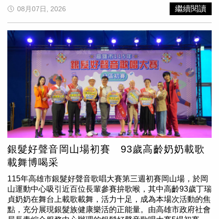
片提供／新竹市政府）高虹安市長表示，市府除持續推廣節
養身的生活理念。她也希望，民眾透過展場中的山海沉浸體
繼續閱讀
08月07日, 2026
能減碳理念，也希望透過面對面交流，讓市民了解市政推動
驗、在地飲食、自然香氛與交流空間，重新找回被忙碌生活
成果，並直接聆聽地方意見，作為未來施政的重要參考。自
拉走的感受力與療癒力，體會「當下就是幸福」，更懂得珍
上任以來，市府持續強化基層服務量能，不僅調高鄰長為民
惜自己與家人。徐榛蔚最後也向大家喊話，現在就買張車票
服務作業費及里鄰長聯誼活動費，首次編列鄰長團體意外保
到花蓮，親自走進山海與日常，重新感受返璞歸真的簡單幸
險預算，更於今（115）年度首度編列里長公務電動機車及
福。走進「花蓮．療癒之境」時聽見的音樂開始，就希望透
每里每年12萬元基層建設費，協助地方推動環境清潔、修剪
過「眼、耳、口、鼻、身」五感體驗，帶領民眾放慢步調，
路樹、清溝及災害防救等工作，讓第一線服務更加完善。高
感受花蓮慢活療癒的生活哲學。(圖片提供／花蓮縣政府)打
虹安市長指出，南門聯里近年推動多項重要建設，包括投入
開任意門秒飛花蓮！五力闖關集好禮走進展區，宛如打開任
逾1.12億元修復市定古蹟新竹國小百齡樓，完整保存珍貴文
意門一秒置身花蓮山海。現場推出超好玩的「集章五力體
化資產；新竹國小附設幼兒園及振興里市民活動中心完工啟
驗」闖關活動，只要完成身體力、修復力、安心力、連結力
用，打造兼具教育及社區功能的新空間；73路公車尖峰時段
與食養力等挑戰，就能獲得小石花質感環保袋等專屬限量好
升級大型低地板公車，提升學生通學品質；國泰醫院周邊步
禮。為推廣無負擔的健康生活，展區特別引進「岱宇國際」
行環境改善，人行道、YouBike站及候車亭全面到位，打造
提供的智能站坐兩用橢圓健身機。其低衝擊、護關節的平滑
更安全便利的就醫交通環境。此外，市府積極擴充YouBike
踩踏設計，搭配專屬 APP 紀錄，讓各年齡層民眾都能輕鬆
銀髮好聲音岡山場初賽 93歲高齡奶奶載歌
站點，全市站點已達136站，累計使用突破1,500萬人次，
享受暢快運動的樂趣，現場掃描 QR Code 前往官網，還能
載舞博喝采
持續打造低碳宜居城市。「節電夥伴節能治理與推廣」活
將更多實用健康資訊帶回家。漫步其中，迎面而來的療癒氣
動，里民反應熱絡。（圖片提供／新竹市政府）在西門聯里
息更是另一大驚喜。現場瀰漫著由「阿原」特別打造的專屬
115年高雄市銀髮好聲音歌唱大賽第三週初賽岡山場，於岡
部分，高虹安市長表示，市立新竹幼兒園新建工程已順利推
花蓮香，靈感取自立霧溪，蘊含檜木、紫羅蘭與迷迭香，讓
山運動中心吸引近百位長輩參賽拚歌喉，其中高齡93歲丁瑞
動，未來將提供更優質的幼教環境；新竹棒球場改善工程已
每一次呼吸都像漫步於雲霧繚繞的山谷，從嗅覺直接啟動修
貞奶奶在舞台上載歌載舞，活力十足，成為本場次活動的焦
逾九成，預計今年8月底竣工並啟動驗收；西門市場排水改
復力。只要掃描 QR Code 加入阿原官方 LINE 好友，再加
點，充分展現銀髮族健康樂活的正能量。由高雄市政府社會
善工程有效提升排水效能，改善市場環境；集和街舊警察宿