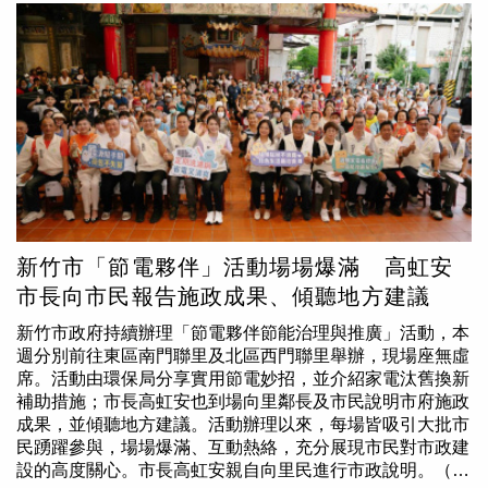
造的「花蓮‧療癒之境」主題展區是首日最大亮點！開幕活
下行時仍有波動風險，且不適合有現金流需求的投資人，建
動熱鬧非凡，特別邀請跨界樂團「草黎貓」打破音樂疆界，
議投資人在進場前，應全盤考量相關費用與指數邏輯。※免
以東方琵琶的清脆弦音融合西方大提琴的渾厚呢喃，象徵花
責聲明：文中所提之個股、ETF內容，並非任何投資建議與
蓮自然與人文和諧共鳴，宛如微風拂過縱谷與海浪拍打岸
參考，請審慎判斷評估風險，自負盈虧。◎本文內容已獲純
際，花蓮縣長徐榛蔚與前立法院長王金平都到場力挺，為活
純存股貼文授權。
動揭開優雅序幕。前立法院長王金平(右)分享曾在花蓮服役
的回憶，並肯定花蓮結合觀光、休閒與醫療發展，打造療癒
旅遊新亮點。圖右花蓮縣長徐榛蔚。(圖片提供／花蓮縣政
府)前立法院長王金平致詞時回憶，早年曾在花蓮服役並居
住過一個多月，深刻體會到花蓮壯闊山海的得天獨厚，直言
「花蓮人非常有福氣」。他特別讚賞縣長徐榛蔚帶領縣府團
新竹市「節電夥伴」活動場場爆滿 高虹安
隊，成功將觀光、休閒與醫療產業結合，將花蓮打造成身心
靈的療癒寶地。王金平期盼，未來能進一步將花蓮推廣至國
市長向市民報告施政成果、傾聽地方建議
際，吸引國內外旅客前來觀光、醫療與長住，讓花蓮成為全
新竹市政府持續辦理「節電夥伴節能治理與推廣」活動，本
球知名的「身心靈聖地」。花蓮縣長徐榛蔚表示，現代人生
週分別前往東區南門聯里及北區西門聯里舉辦，現場座無虛
活離不開手機，但有多久沒有真正放下手機、重新感受自己
席。活動由環保局分享實用節電妙招，並介紹家電汰舊換新
的身體與周遭環境，她提到，從走進「花蓮．療癒之境」時
補助措施；市長高虹安也到場向里鄰長及市民說明市府施政
聽見的音樂開始，就希望透過聲音引導大家放慢腳步、調息
成果，並傾聽地方建議。活動辦理以來，每場皆吸引大批市
身心，並從眼、耳、口、鼻、身等五感出發，串聯身體力、
民踴躍參與，場場爆滿、互動熱絡，充分展現市民對市政建
修復力、食養力、安心力與連結力等「五力」體驗，呼應花
設的高度關心。市長高虹安親自向里民進行市政說明。（圖
蓮長期推動的「吃在地、用在地」，以及天地人共生、食療