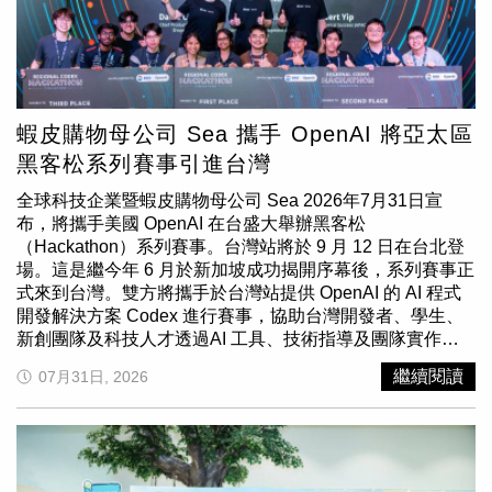
會，環繞成圓的排列方式，也象徵月圓與團聚。(圖／鴻鼎
平時載著多種永續課程的「硬派卡」來到現場，是裕隆集團
菓子提供)鴻鼎菓子總經理陳憶虹表示：「蛋黃酥、烤肉與
攤位最醒目的招牌。（圖片提供／裕隆集團）活動現場，由
團圓，都是台灣人共同的中秋記憶。今年我們希望透過曲奇
中華汽車J SPACE改裝的永續行動車「硬派卡」，化身
重新詮釋這些熟悉味道，讓消費者入口時感到親切，打開禮
「逆風樓咖啡館」快閃店。逆風劇團與逆風協會長期陪伴逆
盒時又能發現不一樣的驚喜。」為回饋消費者支持，鴻鼎菓
境兒少，並運用「愛的里程數」免費租車服務，前往新竹、
子自7月20日至9月9日推出中秋早鳥優惠，多款指定禮盒享
屏東等偏鄉地區推動戲劇課程及生命教育。另一公益夥伴
蝦皮購物母公司 Sea 攜手 OpenAI 將亞太區
原價79折起，無論透過官方網站訂購，或親臨門市選購，都
「Beyond Playmaking超越遊戲」，以95公分兒童視角重新
黑客松系列賽事引進台灣
能用更優惠的價格送出兼具創意與質感的中秋好禮。活動期
檢視號誌秒數、人行道與庇護島等都市交通設計，並曾與裕
間消費達指定門檻，還可獲得中秋烤肉實用好禮，贈品包括
隆合作舉辦兒童交通工作坊。「牙驛通」則推動牙醫到府服
全球科技企業暨蝦皮購物母公司 Sea 2026年7月31日宣
手持電風扇、電烤盤及果汁機，從戶外降溫、烤肉料理到食
務，安排醫療團隊攜帶設備前往身障者及失能長者家中，裕
布，將攜手美國 OpenAI 在台盛大舉辦黑客松
材研磨一次備齊，為中秋團聚增添更多便利與樂趣。各項滿
隆提供交通支持，減輕長途移動與器材運送負擔。主角澎澎
（Hackathon）系列賽事。台灣站將於 9 月 12 日在台北登
額贈門檻及活動辦法依品牌官網公告為準，贈品數量有限，
跟皮皮穿上工作服，傳授水土保持的基本常識。（圖片提供
場。這是繼今年 6 月於新加坡成功揭開序幕後，系列賽事正
送完為止。企業採購也已全面上線，大宗訂購享最低原價73
／裕隆集團）活動第二天，裕隆與萬花筒劇團共同創作的環
式來到台灣。雙方將攜手於台灣站提供 OpenAI 的 AI 程式
折起優惠，適合企業贈禮、客戶送禮及福委採買。預購禮盒
境教育兒童劇《Why？壞！一起守護山林》登台演出，透過
開發解決方案 Codex 進行賽事，協助台灣開發者、學生、
不僅能享優惠，也能同步參與公益，讓企業送禮兼顧質感、
冒險故事向親子傳達氣候變遷、水土保持及生態保育觀念。
新創團隊及科技人才透過AI 工具、技術指導及團隊實作，
心意與社會關懷。今年中秋，不只是分享美味，也能與鴻鼎
劇情靈感來自裕隆與山林復育協會合作建置的「裕苗山丘」
培育兼具國際視野與實作能力的 AI 人才。參與者將獲得
繼續閱讀
菓子一起把愛傳遞出去。從三款創意曲奇、「月神獻禮」限
07月31日, 2026
苗圃，培育台灣珍貴原生樹種，未來再種回山林及校園綠
Codex 使用資源、技術導師指導及實作協作機會，開發能
定包裝，到公益捐贈、早鳥優惠及中秋烤肉實用好禮，每一
地。從2016年「幸福輪轉手」到「愛的里程數」，裕隆持
解決真實世界挑戰的 AI 應用，同時強化台灣持續成長的 AI
盒不只承載職人的用心與台灣味，也代表一份對親友、環境
續整合旗下車輛及共享運具資源，轉化為隨需使用的公益車
生態系。「黑客松亞太區系列賽」台灣站即日起至8月26日
與社會的關懷，讓今年中秋因為有愛，更加圓滿。鴻鼎菓
隊。目前已與44家社福夥伴合作，讓企業本業、社福專業與
開放報名，開發者可至活動官網掌握參賽資格、賽程與評審
子，每一口都有被在乎的味道詳情請上鴻鼎菓子官方網站
大眾參與彼此串聯，使每一次服務出勤，都能精準抵達最需
陣容等完整資訊。(圖片提供／蝦皮購物)本次黑客松展現