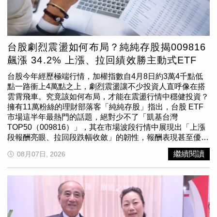
達）除了成交行情外，近年不少購屋族也開始重視住宅周邊
環境資訊，例如土壤液化、淹水潛勢及活動斷層等公開圖
資。平台進一步整合相關政府公開資料，讓民眾在查詢地址
時，也能同步了解周邊環境資訊，作為購屋評估時的參考依
據。相關內容皆引用政府公開圖資，不代表對房屋安全性作
台股劇烈震盪如何布局？純純存股揭009816
出保證，仍建議消費者搭配專業評估與現場勘查。實價雷達
飆漲 34.2% 上漲、拉回績效勝主動式ETF
執行長張紘甡表示，近年不少民眾習慣先自行蒐集資訊，再
決定是否安排賞屋，希望降低資訊不對稱帶來的不確定性，
台股今年經歷極端行情，加權指數自4月8日約3萬4千點低
因此團隊將查詢流程整合至 LINE，希望讓民眾利用熟悉的
點一路衝上4萬點之上，劇烈震盪讓不少投資人直呼像在搭
通訊工具，就能快速取得公開房市資訊，而不必經過繁瑣的
雲霄飛車。究竟該如何布局，才能在震盪行情中穩健投資？
註冊程序。實價雷達推LINE查詢工具，民眾看房查實價登
擁有11萬粉絲的理財部落客「純純存股」指出，台股 ETF
錄免留個資。（圖片提供／實價雷達）張紘甡指出，資訊透
市場這半年最熱門的話題，絕對少不了「凱基台灣
明已成為房市發展的重要方向，數位工具若能兼顧便利性與
TOP50（009816）」，其在市場波段行情中展現出「上漲
個人資料保護，有助於提升民眾自主查詢意願，也讓消費者
段報酬亮眼、拉回段跌幅收斂」的韌性，報酬表現甚至優於
在蒐集資訊階段能擁有更多主導權。他表示，平台設計以提
部分主動式ETF。純純存股整理數據指出，從4月8日至7月
繼續閱讀
08月07日, 2026
供公開資訊查詢工具為定位，不涉及仲介媒合服務，希望協
23日這波行情來看，009816含息報酬率達34.2%，高於
助民眾建立更完整的房屋資訊參考。觀察近年消費者使用習
00980A的28%、00981A的32%，也大幅領先00992A的
慣，LINE已成為民眾最常使用的通訊工具之一，不少生活
16.9%。而若觀察6月23日至7月27日台股自高點回檔期
服務也逐漸整合至 LINE 平台，降低下載多個 App 的需求。
間，009816跌幅約8%，相較00980A下跌11.2%、00981A
市場人士認為，若房屋資訊查詢工具能結合民眾熟悉的使用
下跌12.8%、00992A下跌16.7%，修正幅度相對收斂。除了
介面，並兼顧個資保護與資訊透明，將有機會成為賞屋及購
績效表現外，他也指出，009816自今年2月掛牌募集規模約