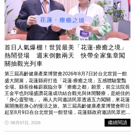
屋流程中的輔助工具之一。實價雷達表示，未來將持續依據
90億元後，截至7月30日，資產規模已快速成長至接近
政府公開資料更新查詢內容，協助使用者掌握房屋實價登錄
1,600億元，受益人數突破90萬人，定期定額交易戶數成長
資訊及相關公開環境圖資，讓民眾在購屋前能取得更多公開
率也維持雙位數成長。009816成為市場新寵，純純存股認
資訊作為參考。更多相關資訊可搜尋「實價雷達」官方網站
為可歸納3大優勢。首先是「股利再投資與動能加碼」，作
。
為不配息的市值型 ETF，股利自動留在基金內再投入，除
了市值加權外，更加入獲利與動能篩選，股價越接近52週高
點，權重加碼越多，以追求強者恆強效果。其次是「低費用
率」，009816經理費僅 0.07%、保管費 0.027%，在台股
首日人氣爆棚！世貿最美「花蓮‧療癒之境」
ETF中屬於低成本區間，長期持有下來，即使費用率每年只
熱鬧登場 週末倒數兩天 快帶全家集章闖
差一點點，經過時間累積，最終仍可能拉開明顯的複利差
關抽觀光列車
距。他認為，009816較適合不想手動再投資、屬於較高稅
率級距，以及追求資產累積而非現金流的投資人。最後則是
第三屆高齡健康產業博覽會2026年8月7日於台北世貿一館
「稅務優勢」，台灣的股利所得稅及二代健保補充保費，課
盛大開展，花蓮縣府打造「花蓮‧療癒之境」五感體驗驚豔
稅基礎是「有沒有實際發放現金股利」，因此相較於配息
全場。縣長徐榛蔚親臨分享「療癒之都」願景，前立法院長
ETF，009816內建股利再投資機制，成分股股利留在基金
王金平也到場盛讚花蓮成功結合觀光與休閒醫療，是絕佳的
內部再投資，由於投資人沒有實際取得現金股利，因此不會
「身心靈聖地」。兩人共同邀請民眾透過五力闖關，來花蓮
計入個人綜合所得稅中的股利所得，也不會產生二代健保補
展開撫慰身心的慢活之旅。第三屆高齡健康產業博覽會即日
充保費。純純存股總結認為，009816追蹤特選臺灣TOP50
起至8月9日在台北世貿一館登場，花蓮縣政府邀請民眾把握
指數，除市值前50大外，另設獲利門檻(近四季稅後純益
週末最後兩天，前往「花蓮‧療癒之境」集章闖關、抽山嵐
>0)，可排除近期虧損企業，聚焦大又賺錢的公司，並將超
繼續閱讀
08月07日, 2026
號觀光列車車票。(圖片提供／花蓮縣政府)跨界樂聲揭開序
額權重優先分配給動能表現較佳的個股，讓資金不重壓少數
幕，徐榛蔚勾勒「療癒之都」願景本次由花蓮縣政府精心打
標的。不過他也提醒，因成分股多以科技大型股為主，景氣