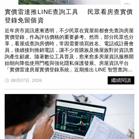
實價雷達推LINE查詢工具 民眾看房查實價
登錄免留個資
近年房市資訊逐漸透明，不少民眾在賞屋前都會先查詢房屋
實價登錄，作為評估價格的重要參考。然而，部分民眾也分
享，看屋或查詢房價時，常因需要填寫姓名、電話或註冊會
員，後續接到推銷電話，讓不少首購族及換屋族對於資訊查
詢產生顧慮。隨著數位工具普及，愈來愈多房屋資訊服務開
始朝向降低使用門檻與強化隱私保護發展。房屋資訊平台
「實價雷達房屋實價登錄系統」近期推出 LINE 智慧查詢服
務，使用者加入官方 LINE 後，無須另外下載 App，也不需
繼續閱讀
08月07日, 2026
註冊會員或填寫手機號碼，即可透過定位或輸入地址查詢周
邊房屋實價登錄資訊，希望讓民眾在看屋過程中，能以較低
負擔的方式取得公開資訊。根據平台說明，民眾外出看屋
時，只要透過 LINE 官方帳號傳送目前位置或輸入地址，系
統便會依據政府公開的實價登錄資料，提供附近成交資訊與
行情參考，協助使用者快速了解周邊價格概況。平台表示，
所有查詢資料皆以政府公開資料庫更新內容為依據，實際資
訊仍應以政府最新公告資料為準。實價雷達推LINE查詢工
具，民眾看房查實價登錄免留個資。（圖片提供／實價雷