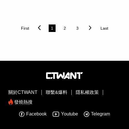
是推動 AI 應用落實於真實世界的重要力量。台灣在 Codex
聯盟成員，更積極響應桃機公司推動的永續治理方向，今年
的採用與使用活躍度方面，已躋身全球前十大市場，展現出
已連續第二年自主完成桃機據點碳盤查，持續強化企業ESG
台灣開發者的堅實實力與熱情。此次與 Sea 攜手，首度將
治理；同時透過無紙化作業、減少一次性用品、鼓勵旅客自
亞太區黑客松系列賽事帶到台灣，我們期待與在地開發者社
備餐具、以點數提供旅客兌換循環袋等措施落實減碳行動，
群建立更緊密的連結，為台灣人才創造更多機會，運用
榮獲桃機夥伴永續行動競賽優勝，展現企業將永續理念落實
First
1
2
3
Last
Codex 進行開發、彼此交流學習，並打造解決真實世界挑
於營運與旅客服務的成果。桃機公司副總經理李俊德致詞表
戰的創新方案。我們很高興能支持台灣新一代AI 開發者，
示，樂見昇恆昌連續第二年自主完成桃園機場據點碳盤查，
並期待見證他們的創新成果。」本次黑客松開放具備 AI 開
並通過第三方查證，不僅展現企業對永續發展的承諾，也為
發工具實作經驗的開發者報名參與。參賽團隊將運用
機場夥伴樹立良好示範，未來期待與更多合作夥伴攜手提升
OpenAI Codex 進行開發，並接受 OpenAI 亞太區及 Sea技
桃園機場的永續競爭力。BSI東北亞區行銷協理簡慧伶也表
術團隊的專業指導。參賽團隊將透過開發 AI 解決方案回應
示，ISO 14064-1可協助企業掌握溫室氣體排放現況，提升
解決現實挑戰，晉級決賽的隊伍將向由 Sea 與 OpenAI 的
資訊透明度與可信度，作為後續減碳管理的重要基礎，昇恆
資深技術主管組成之評審團展示其創新成果與應用構想。
昌為服務業推動低碳轉型提供良好典範。桃園國際機場第二
本次賽事將由 OpenAI 提供總價值 5 萬美元（約新台幣 150
航廈「亮彩琉璃體驗池」以6.5噸回收玻璃再製約1740萬顆
萬元）的 OpenAI API Credits，協助得獎團隊持續進行產品
琉璃打造，讓循環經濟化為可親身體驗的永續場域，向全球
開發與概念驗證；前五名團隊所有成員皆可獲得 ChatGPT
旅客展現臺灣推動循環永續與綠色創新的行動力。（圖／昇
關於CTWANT
聯繫&爆料
隱私權政策
Pro 一年使用資格。台灣場結束後，Sea 與 OpenAI 亦持續
恆昌免稅商店提供）昇恆昌總經理江建廷表示，永續不是單
發燒熱搜
將黑客松系列賽事拓展至越南、印尼、馬來西亞及泰國，為
一企業的努力，而是整個機場生態圈共同承擔的責任，身為
亞太地區更多開發者提供學習、開發及運用 AI 創新的機
桃機重要夥伴，昇恆昌持續以實際行動支持桃機ESG政策，
Facebook
Youtube
Telegram
會。報名資訊：●報名日期：即日起至 2026 年 8 月 26 日●
包括引進翻修後二手鋼琴提供旅客彈奏，並以6.5噸回收玻
入選通知日期: 2026 年 9 月 1 日●活動時間：2026 年 9 月
璃製成約1740萬顆琉璃打造「亮彩琉璃體驗池」等，讓循
12 日（星期六）09:00 - 21:30●活動地點：台北國際會議中
環經濟融入全球旅客服務體驗；另，南崁物流保稅倉亦已連