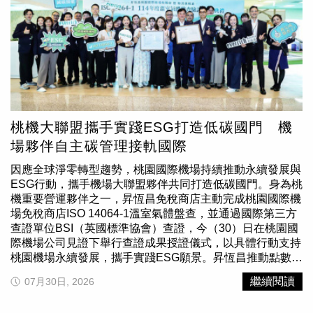
要的角落。
Sea 與 OpenAI 共同推動 AI 技術普及，並支持亞太地區新
一代開發者成長的承諾。台灣具有成熟的科技產業基礎、活
躍的開發者社群與深厚的軟體人才實力，是推動具商業應用
潛力 AI 創新的重要據點。Sea 共同創始人兼蝦皮購物首席
產品官 David Chen 表示，台灣擁有充滿活力的科技與 AI
社群，Sea 很高興將黑客松系列賽事帶給台灣開發者。
David Chen 說明，作為蝦皮購物母公司 Sea 與OpenAI 合
作的一環，本次黑客松將讓參與者有機會探索 OpenAI
Codex、向產業專家學習，並將創新構想轉化為實際解決方
桃機大聯盟攜手實踐ESG打造低碳國門 機
案。他也期待透過此次活動，激勵更多台灣開發者運用 AI
場夥伴自主碳管理接軌國際
為企業及社會創造更多價值，持續推動台灣 AI 人才與創新
生態的長期發展。除黑客松外，雙方亦持續合作，協助亞太
因應全球淨零轉型趨勢，桃園國際機場持續推動永續發展與
地區商家導入 AI 技術與應用。蝦皮購物計畫將 ChatGPT
ESG行動，攜手機場大聯盟夥伴共同打造低碳國門。身為桃
for Business 導入賣家生態圈，協助符合資格的中小賣家運
機重要營運夥伴之一，昇恆昌免稅商店主動完成桃園國際機
用 AI 技術生成高品質商品資訊與行銷內容、優化客服流
場免稅商店ISO 14064-1溫室氣體盤查，並通過國際第三方
程，以及自動化日常營運作業。賣家亦將可獲得 ChatGPT
查證單位BSI（英國標準協會）查證，今（30）日在桃園國
for Business 試用資格、資源導入、培訓課程及最佳案例分
際機場公司見證下舉行查證成果授證儀式，以具體行動支持
享，協助其更有信心地運用 AI。蝦皮購物母公司Sea攜手
桃園機場永續發展，攜手實踐ESG願景。昇恆昌推動點數兌
OpenAI舉辦「黑客松亞太區系列賽」，台灣站將於2026年
換循環袋等減塑減碳措施，將永續理念融入旅客服務，榮獲
繼續閱讀
07月30日, 2026
9月12日在台北國際會議中心（TICC）登場。(圖片提供／
桃機夥伴永續行動競賽優勝。（圖／昇恆昌免稅商店提供）
蝦皮購物)OpenAI 國際業務主管 Oliver Jay 表示：「開發者
昇恆昌長期深耕桃機，不僅提供旅客優質服務，身為桃機大