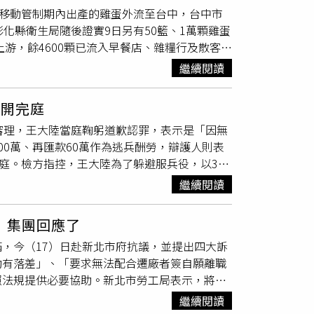
在移動管制期內出產的雞蛋外流至台中，台中市
大麻代謝物反應均為陰性，依《毒品危害防制條
化縣衛生局隨後證實9日另有50籃、1萬顆雞蛋
坦承犯行，犯後態度良好，在要求3人當庭書立
上游，餘4600顆已流入早餐店、雜糧行及散客。
。
安法》以20萬元交保，昨再約談文雅畜牧場陳
繼續閱讀
只流入台中，因不是台中的事權，不便說明。她
布，否則形成食安大破口。台中市食安處昨下午
速開完庭
稱他們是在不知情下進貨，「是政府的問題」。
審理，王大陸當庭鞠躬道歉認罪，表示是「因無
4萬顆由台中龍忠蛋行自行載運回台中販售，中市
0萬、再匯款60萬作為逃兵酬勞，辯護人則表
毀，實際售出2.98萬顆。另1.7萬顆蛋品，1萬
庭。檢方指控，王大陸為了躲避服兵役，以360
尚未出貨即被衛生局攔截。為避免文雅畜牧場雞蛋
下李名宸冒名頂替就醫，偽造高血壓病歷，但因
外，1210箱散蛋、1447盒盒蛋、77.215
繼續閱讀
另事後向戶籍地信義區戶政事務所與衛福部中央
換羽，16日起蛋場已停產，但動防所仍將每日派
文書。準備程序庭上，王大陸起立鞠躬向法官道
該場單日出貨多達5.7萬顆，被高度懷疑摻入之
」集團回應了
明在國父紀念館附近交錢，後來又在住所和陳志
市。據悉，檢方約談及搜索龍忠蛋行、文雅畜牧
，今（17）日赴新北市府抗議，並提出四大訴
，最後又匯款60萬，共支付360萬元，付錢時都
日公布文雅畜牧場的4批違規蛋品，均未流入新
助有落差」、「要求無法配合遷廠者簽自願離職
犯罪動機不可行，但指出王大陸已當兵9月，
售給新北市新莊區中港路「六吉行」及新泰路
照法規提供必要協助。新北市勞工局表示，將先
要入伍才會再辦，請求法院考量他偵查時就坦
400顆全數退回上游，餘23籃、4600顆已賣給
搬遷，但搬遷造成多名員工通勤距離加長、生活
有證據都承認有其證據能力，並向王大陸表示因
者退換貨。
繼續閱讀
訊不足、透明度欠佳，權益面臨受損風險。瓦城