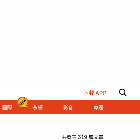
下載 APP
國際
永續
影音
專題
319
共發表
篇文章