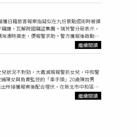
證。
員工權益，以及資遣費審查標準未公開透明、公
辱，以及應直接發放非自願離職證明、避免員工
又接獲日籍旅客報案指疑似在九份景點逛街時被摸
作保障與公平待遇，並非刻意對立，期盼公司能
子竊嫌，瓦解跨國竊盜集團。瑞芳警分局表示，
、公開一致的審查標準與補助基準、立即發放正
潮洶湧時摸走，便報警求助。警方獲報後啟動快
單位提出反映，以保障自身應有權益。勞工局勞
2歲與50歲蒙古國籍女子，昨日晚間將兩人拘提
成立，發動勞檢確認勞工有無資遣費請求權，並
繼續閱讀
更懷疑兩人是跨國竊盜集團成員之一，警詢後今
面決定，除不能違反勞動契約外，調動必須基於
員仍在台灣境內犯案。（圖／翻攝畫面）警方調
提供必要協助，包括通勤工具及工時的安排等，
跨國竊盜集團成員之一，警詢後今天依竊盜等罪
施，或將增加的通勤時間視為工作時間，以調和
女兒狀況不對勁，大義滅親報警抓女兒，中和警
內犯案。瑞芳警呼籲，年關將近，遊客增加，民
沒有兼顧，勞工有權拒絕，雇主更不能要求勞工
捕陳女與負責監控的「車手頭」20歲陳姓男
將持續與基隆地檢署合作，以最堅定的力量捍衛
，仍屬「非自願離職」，雇主有給付資遣費的義
派出所接獲報案後配合埋伏，在新北市中和區圓
萬元以下罰鍰，並公布違法業者名稱。此外，勞
依《刑法》詐欺罪及洗錢防制法移送偵辦。（圖
工應有權益。同時呼籲瓦城集團，既為上櫃企
繼續閱讀
工資從領取的款項內抽取，一次2000元且車馬
的解決方案，讓本次遷廠調動爭議得以圓滿落
常，一問之下才發現女兒疑似被騙去當車手，趕
團交易地點多次埋伏，還因詐團狡猾多次變更交
的陳男在圓通路假扮外務人員收取詐騙款項時逮
應徵「公司外務人員，負責收取公司款項，工資