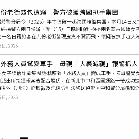
明稱只有收260萬代辦逃兵，需要再以證人身分傳喚王大陸到庭作
出四大訴求，包含遷廠預告期過短、預告工資無下文、嚴重損害
九份老街錢包遭竊 警方破獲跨國扒手集團
人存疑，遷廠補助費有高低差異、對基層員工造成莫大歧視與羞
芳警分局今（2025）年才偵破一起跨國竊盜集團，本月14日
簽「自願離職」。瓦城員工呼籲，四項訴求皆為維護最基本的工
，經過警方兩日偵辦，昨（15）日晚間順利拘提兩名蒙古國籍女
遷對基層員工造成的生活衝擊、提供清楚透明且合理的補償制度
傍晚一名日籍旅客在九份老街發現皮夾不翼而飛，懷疑被扒手趁人
自願離職證明，若後續仍無改善，不排除尋相關救濟程序向主管
機制，結合旅客提供的資訊透過多來源情資交叉比對，鎖定兩名4
科科長蕭慧敏出面接受陳情，允諾將先啟動調解，未來如調解不
6日, 2025
警方調查，2人疑似在今年8月入境後，便在各大觀光景點行竊，
司積極處理調動爭議。勞工局表示，調動工作地不是公司可以片
盜等罪移送基隆地檢署，將持續追查是否有其他跨國竊盜集團成
必需、勞動條件未有不利變更，調動後勞工通勤距離變長，亦應
徵外務人員驚變車手 母親「大義滅親」報警抓人
人疑似在今年8月入境後，便在各大觀光景點行竊，更懷疑兩人是
調動前應與勞工懇切溝通，並盡可能提供交通輔(補)助等配套措
陳姓女子誤信詐騙集團話術應徵「外務人員」變成車手，陳母警覺
隆地檢署，將持續追查是否有其他跨國竊盜集團成員仍在台灣境
個別勞工家庭生活的影響程度。勞工局強調，若以上條件雇主若
和派出所接獲報案後配合埋伏，在新北市中和區圓通路一帶成功逮
高警覺、留意財物；如遇可疑情況請立即撥打110。瑞芳警分局
職。勞工針對調動不合法，亦可依勞基法第14條向雇主終止契約
詢後依《刑法》詐欺罪及洗錢防制法移送偵辦。中和警分局錦和
守護每位遊客與市民的平安。
雇主未依法於期限內給付資遣費，勞工局可處30萬元以上、150
帶成功逮捕陳女與負責監控的「車手頭」20歲陳姓男子，警詢後
週五已經受理勞資爭議調解申請，後續將儘速召開會議，維護勞
9日, 2025
畫面）據了解，陳女因應徵「公司外務人員，負責收取公司款項，
以大型企業的社會高度，積極提出合法、合理並兼顧勞工利益的
」，被詐騙集團騙去當車手，不久後陳母發現女兒工作狀況有異
和派出所報案。錦和所所長梁世詮得知狀況後帶領所內同人在詐
吃進苦頭，直到上月27日，員警見時機成熟、趁陳女和負責監控
詢後依《刑法》詐欺罪及洗錢防制法移送偵辦。據了解，陳女因