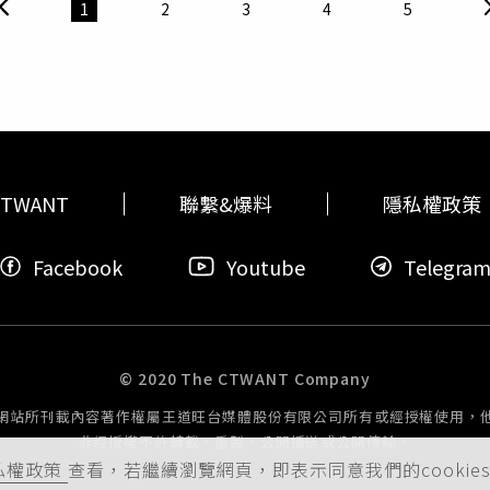
的款項內抽取，一次2000元且車馬費另計」，被詐騙集團騙去
1
2
3
4
5
以高報酬為誘餌吸收取款車手，民眾應提高警覺，若發現親友疑
TWANT
聯繫&爆料
隱私權政策
Facebook
Youtube
Telegra
© 2020 The CTWANT Company
網站所刊載內容著作權屬王道旺台媒體股份有限公司所有或經授權使用，
非經授權不許轉載、重製、公開播送或公開傳輸。
私權政策
查看，若繼續瀏覽網頁，即表示同意我們的cookie