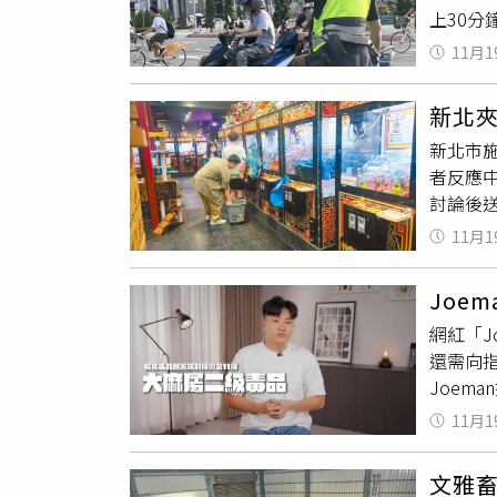
上30
要求退
布新規定
共享機
11月1
還稱因
限繳納
返所」
交通局
新北
用，直
新北市
消，但
者反應
飲，在
討論後
值幹部
來放寬
表示，
11月1
強管理
層員警
與百貨
用餐。
Joe
距離為5
網紅「J
尺，業者
還需向指
合評估
Joem
之營業
採訪投
衡。
11月1
毒品的
等3人，
文雅畜
北市新莊