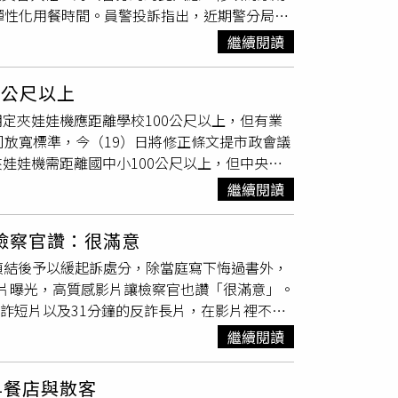
彈性化用餐時間。員警投訴指出，近期警分局頒
入保證金，代處理廢棄車輛。北市交通局則說，
1220、1750-1920兩時段吃午餐、晚餐，
依法移置，業者須繳納移置費及保管費，如未依
繼續閱讀
班巡邏，給同仁調節體力，要求大家「不要提早
移除相關設施及場地復原，屆期未清理復原者，
加上時間又是用餐高峰，有時候等餐時間都不夠
0公尺以上
警分局收到大量負面回應後將時段規定時間取
定夾娃娃機應距離學校100公尺以上，但有業
需求，為使同仁得依個人飲食習慣適時補充餐
司放寬標準，今（19）日將修正條文提市政會議
時）須在駐地用餐，應先領完裝備簽出後，向輪
娃娃機需距離國中小100公尺以上，但中央後
眾報案或突發狀況，避免影響民眾權益。警分局
的狀況，加上新北市府向來對自治條例管理採加
通說明，避免造成同仁誤解。山田摩衣認為，基
繼續閱讀
苛，新北市府經過考量後，認為夜市、大型商場
角度為管理的出發點，讓外勤員警避免有壓力的
性不高，因此決議修法放寬這三種場域與國中小
 檢察官讚：很滿意
範自助選物販賣機店應距離國中小、高中達100公
麻，偵結後予以緩起訴處分，除當庭寫下悔過書外，
販賣事業管理規範」放寬限制。經發局指出，經綜
益影片曝光，高質感影片讓檢察官也讚「很滿意」。
生上下學時段有所區隔、達一定面積之百貨賣場
反詐短片以及31分鐘的反詐長片，在影片裡不僅
修正距離限制，達到學童健康及行業經營的平
因大麻涉毒的經歷反毒，向大家宣導吸食、持有
繼續閱讀
oeman、本名何蕾伊菈的蕾菈及其丈夫湯宇
門搜索，將3人帶回，並先後在Joeman位於新
早餐店與散客
大麻，另在蕾菈夫婦的中和家中查扣1包淨重約