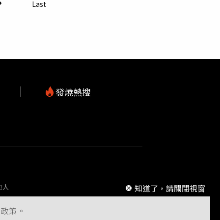
當車手。（圖／翻攝畫面）中和警分局呼籲，詐騙
Last
似遭利用，應立即報警防止憾事發生。
發燒熱搜
m
知道了，請關閉視窗
他人
s政策。