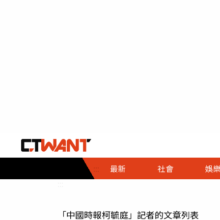
社會首頁
娛樂首頁
財經首頁
政
:::
最新
社會
娛
時事
即時
熱線
:::
直擊
大條
人物
「中國時報柯毓庭」記者的文章列表
調查
專題
３Ｃ