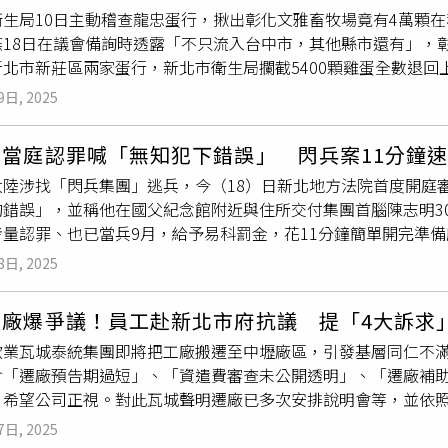
衛生局10日主動稽查龍忠蛋行，揪出彰化文雅畜牧場竟有4萬顆
1克大麻及相關施用器具。檢警採集3人毛髮、尿液送驗，發現檢測
18日在議會備詢時透露「不只流入台中市，其他縣市還有」，彰
用毒品部分，予以不起訴處分。但持有大麻部分，檢方考量3人都
北市新莊區兩家蛋行，新北市衛生局攔截5400顆雞蛋全數退回
，予以緩起訴，期間為1年，Joeman還需服100小時勞務義務
彰化地檢署前天約談龍忠蛋行林姓負責人，訊後以詐欺及違反《食
9日, 2025
人，訊後依違反《食安法》以40萬元交保。盧秀燕昨指第二批不
生意並不難查，一定有登記，相關人員有權責去查，查到趕快公
陸當庭認罪喊「無知犯下錯誤」 閃兵案11分鐘
到龍忠蛋行稽查，該蛋行持續受理顧客退錢或換蛋，一位女員工
大陸涉找「閃兵集團」逃兵，今（18）日新北地方法院首度開庭
衛生局長葉彥伯說，文雅畜牧場9日實際出貨有5.7萬顆蛋，其中
的錯誤」，並稱他在國父紀念館附近與住所交付集團首腦陳志明30
收下架7600顆、檢調單位搜索查出2600顆，共追回1.2萬顆已銷
量認罪、也已當兵9月，給予易科罰金，花11分鐘簡單開完準備
新北市，售出4600顆，5400顆回收下架銷毀，7000顆蛋品
逃兵的代價，將健保卡、身分證拿給陳志明代辦逃兵，由陳的手
，彰化縣政府17日取得檢方同意後，除採樣每日生產雞蛋共110顆冰存
8日, 2025
長年在境外、時間不易配合，加上陳志明因案入監告吹。王大陸
蛋，總計約25萬顆蛋於17日晚間漏夜銷毀，因業者已進行強制
險署台北業務組謊稱身分證與健保卡遺失辦理補發，被起訴偽造
巡查。文雅畜牧場飼養雞隻4.9萬隻，每天生產約4萬顆蛋，9日
遷廠爆爭議！員工赴新北市府抗議 提「4大訴求
，稱「因無知犯下的錯誤」，表示他原先以30萬為代價，和陳志
題蛋，食藥署已令文雅畜牧場所有蛋品一律預防性下架、禁止上
飲業瓦城泰統集團即將把工廠搬遷至中壢廠區，引發基層同仁不滿
0萬再面交，又再以155萬、66萬談妥再給200萬，並在住所面交
關人員，雞蛋數落差及是否有混蛋情形，都是追查範圍。食藥署9
含「遷廠預告期過短」、「資遣費審查未公開透明」、「遷廠補
和陳志明在場。王大陸的辯護律師曾益盛表示，雖然找人代看診的
但新北市衛生局9日傍晚接獲彰化縣衛生局通知，文雅畜牧場有轉
，希望公司正視。對此瓦城聲明遷廠已多次安排說明會等，並依
保卡和身分證是因為3月要去當兵需要證件，但聯繫不上陳志明，
陳姓業者共50籃、1萬顆蛋，10日即派員登門稽查，共攔截27籃、5
解。瓦城員工今天上午到新北市府抗議，表示集團宣布工廠整體
、態度良好，請求給予易科罰金。審判長最後確認沒有爭點，所
、雜糧行及散客。新北市衛生局已要求這2家蛋行提供有疑慮消費
7日, 2025
重，公司在補償、審查、行政流程上的處理方式更使員工感到資