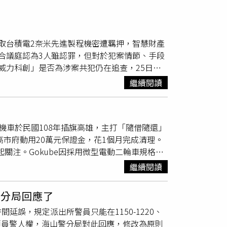
月
取台積電2奈米先進製程機密遭羈押，智慧財產
合議庭認為3人雖認罪，但對於犯案情節、手段
威力科創」是否為涉案共犯仍在追查，25日裁
證據。合議庭因3人羈押期限將於12月1日屆滿，
繼續閱讀
求具保停押，願意定期赴警局報到並接受電子監
5日指出，陳男3人違反《國家安全法》等罪嫌重
曾前後所述不一，並對於犯罪細節避重就輕，檢
機車於民國108年插旗高雄，主打「隨借隨還」
。合議庭認為，3人曾為同事關係，案發後有
高市府動用20萬元保證金，花1個月完成清理。
拍攝、重製內含台積電公司內部關於製程、技
關注。Gokube因採用微型電動二輪車規格，
相關對話紀錄與共犯供述，因此羈押原因仍然存
影響與同業競爭，今年4月停業，旗下逾千輛車
全，為確保審判與刑罰程序順利進行，仍有繼
繼續閱讀
說，Gokube4月20日申請廢止營業許可
依法，3人若不服裁定，仍可向最高法院提起抗
期限內清理，因此依《高雄市共享運具發展管理自
 分局回應了
月已完成清除。iRent共享機車109年初進
誤，規定派出所警員只能在1150-1220、
都已收回，無占用停車格或棄置路邊。雙北共享機車
、罔顧員警人權，海山警分局對此回應，修改為原則
通局說，市府規範業者須繳納60萬元保證金，並