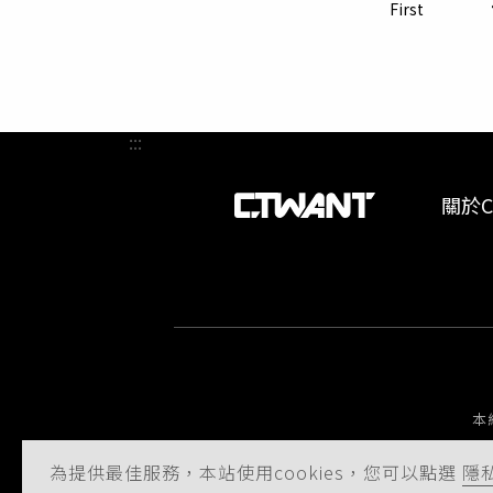
從領取
First
集團常
:::
關於C
本
為提供最佳服務，本站使用cookies，您可以點選
隱