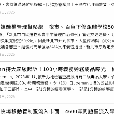
分鐘，會持續溝通避免誤解。民進黨籍議員山田摩衣也呼籲放寬、
場後30日內完成車輛調離、不可占用路邊停車格，如未配合勍沒
，要求派出所員警除非用餐時間遇到事情要處理，否則只能在1150-
車退場屆期未清除，仍占用服務區或道路，將通報警局交通大隊
9日, 2025
為用膳時段太短，所以要求編排勤務不能在用膳時段安排連續兩
，可從保證金扣抵。台中市府則要求業者35日內收回共享機車、
。「我們是小學生膩？」員警投訴指，規定時段要買飯、吃飯，
得移置、保管及拍賣，避免殭屍車亂象。
夾娃娃機管理擬鬆綁 夜市、百貨下修距離學校5
言根本是侵犯人權，希望警分局從善如流，改掉無理要求。海山
施行「新北市自助選物販賣事業管理自治條例」管理夾娃娃機，明
仍維持30分鐘用餐時間。警分局對此回應，警察局重視員警生理
中央放寬規定50公尺，因此新北市針對夜市、大型商場與百貨公
不影響勤務運作下，擔服攻勢勤務如跨越用餐時段（8、12、18
送議會審查。經發局商業發展科科長陳漫瑄指出，新北市原規定夾
報告盡速用畢（原則上30分鐘），並保持機動，隨時準備應處民
規定，將距離縮短為50公尺，新北因疫情後一度出現娃娃機林立
對於相關規定與注意事項，本分局會持續利用各項集會向同仁溝
9日, 2025
的方式，因此仍維持100公尺的規定。但有業者反應條件過於嚴
執行勤務都非常辛苦，希望市警局能用彈性化、同理用餐需求的
對於學童影響度不高，因這些地方與學童放學自行活動範圍關聯
man持大麻緩起訴！100小時義務勞務成品曝光
0公尺，其餘場所仍維持100公尺。經發局補充，原自治條例規
oeman」2023年11月被新北地檢署查獲涉持有二級毒品大
及公會多次建議比照經濟部113年10月14日公告「自助選物
定機構服100小時義務勞務。今（19）日Joeman拍攝的公
影響學童身心健康程度及業者營業狀況，考量夜市營業時間與學
an拍了三部片，其中一部1分鐘的反毒宣導、一部是1分鐘的前導
項目多元，自助選物販賣機店已不是唯一吸引源等因素，有條件
資名人、警察等人，還跟著警察到超商埋伏逮車手，並以自身曾
9日, 2025
刑罰，高質感影片讓檢察官也稱讚「很滿意」。本名翁雋明的網紅J
因涉嫌施用大麻，被警方透過網路資料追蹤，2023年11月6日上
牧場移動管制蛋流入市面 4600顆問題蛋流入
、八里住處，查扣大麻研磨器等器具和3包淨重約7.25公克的