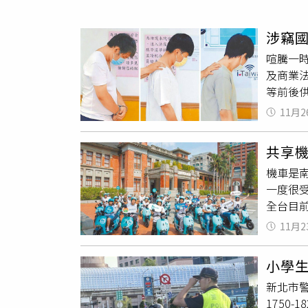
人物
汽車
涉竊
專欄
喧騰一
房產新勢力
及商業
等前後
定3人延
11月2
本月1
控；檢
共享
大，雖
機車是南
察官亦
一度很受
刪除對
全台目前
術等營
年滿1
在。合
11月2
雖經業者
續羈押的
後，即要
告。
小學
治條例》
新北市警
駐桃園，
1750
高達2