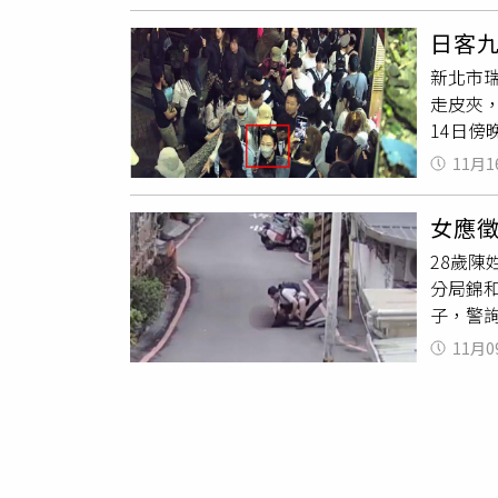
為陳志
員工提
日客
平性令
新北市瑞
被迫先
走皮夾
正視搬
14日
確的非
速處理
資關係
11月1
到案。
呼籲公
天依竊
營運所
女應
查，2
雇主在
28歲
移送基
調動對
分局錦
眾應提
自請離
子，警
治安，
務。倘
通路一
工局上
11月0
／翻攝
業，應
費另計
幕。
緊向錦
易地點
人，警