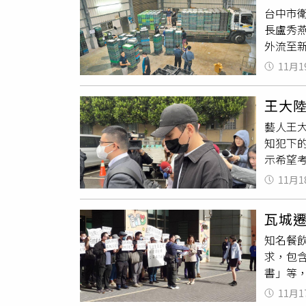
台中市
0.1
長盧秀燕
例》施
外流至新
悔過書後
此外，
11月1
姓負責
強調做
王大
派員再
藝人王
彰化縣
知犯下
衛生局回
示希望考
顆運送至
萬作為
再度流出
11月1
王大陸
公斤軟殼
健康保
員到蛋場
瓦城
歉認罪
前的問
知名餐
明以10
場等相
求，包
只有他
北市。
書」等
申請健
289巷
啟動調
白犯罪
早餐店
11月1
負擔沉