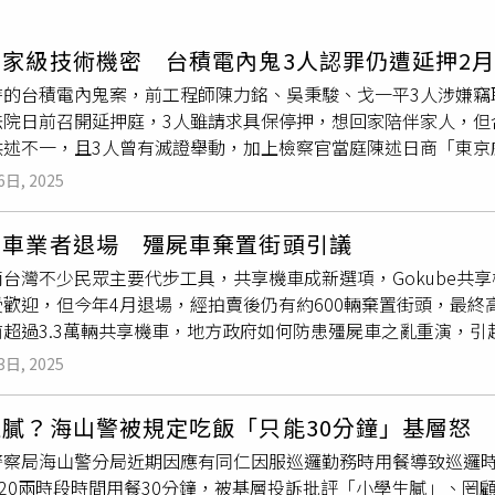
寵物
國家級技術機密 台積電內鬼3人認罪仍遭延押2
運勢
時的台積電內鬼案，前工程師陳力銘、吳秉駿、戈一平3人涉嫌竊
運動
法院日前召開延押庭，3人雖請求具保停押，想回家陪伴家人，但
梅酒
供述不一，且3人曾有滅證舉動，加上檢察官當庭陳述日商「東京
長羈押禁見2月。合議庭並定於12月31日再開庭，提訊3人調查
6日, 2025
9日召開延押庭提訊3人，陳男3人稱已被羈押4月、很想家人，請
察官則認為3人供述不一、涉犯重罪，仍有羈押必要性。合議庭2
機車業者退場 殭屍車棄置街頭引議
於法院訊問坦承犯行，但對於所涉犯罪情節、手段、目的等供詞
台灣不少民眾主要代步工具，共享機車成新選項，Gokube共享
當庭指出本案尚在追查「東京威力科創」法人及自然人等涉案共犯
歡迎，但今年4月退場，經拍賣後仍有約600輛棄置街頭，最終
話等疑似滅證的舉動，有事實足認有勾串、滅證之虞，而3人擅自
超過3.3萬輛共享機車，地方政府如何防患殭屍車之亂重演，引起
業祕密，且部分資訊涉及國家核心關鍵技術，調查需要勾稽比對
6歲、無須駕照即可租用，一度在學生族群掀起風潮，但不敵疫情
議庭考量3人所涉犯罪不僅損及個別企業利益，更危及國家整體安
3日, 2025
自行拍賣，仍約有近半數棄置路邊成廢鐵，破壞環境。高雄市交通局
必要，裁定自12月1日起3人延長羈押2月並且禁止接見通信。
求該公司5月30日前清理運具、回復原狀，但仍有600輛未在
生膩？海山警被規定吃飯「只能30分鐘」基層怒
以業者的20萬元保證金委託廠商將車輛回收、移置、保管及拍賣，7
察局海山警分局近期因應有同仁因服巡邏勤務時用餐導致巡邏時間延
今年7月退場，1000輛共享機車，桃園市交通局說，iRent
-1820兩時段時間用餐30分鐘，被基層投訴批評「小學生膩」
.5萬輛，猶如機車大軍壓境，一旦退場恐有殭屍車隱患。新北市交