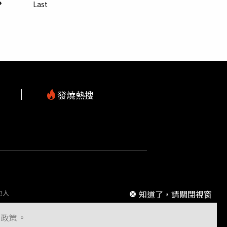
新北市消保官主任王治宇說，新北某建案就曾因
Last
建商聲稱磁磚5個貼點內有3個貼點空心才算瑕
有共識。新竹縣消保官陳雅芳認為，驗屋人員
關準則或定型化契約，讓消費者、驗屋業者及建
依專業監造完工；公設點交訂有「公寓大廈共用
與內容；非屬條例規定點交項目，內政部可協助
發燒熱搜
m
知道了，請關閉視窗
他人
s政策。