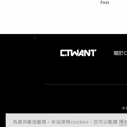
傅、水
First
驗屋鬧
疵，但
證照制
商有所
部分與
:::
就檢驗
關於C
本
為提供最佳服務，本站使用cookies，您可以點選
隱