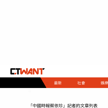
社會首頁
娛樂首頁
財經首頁
政
:::
最新
社會
娛
時事
即時
熱線
:::
直擊
大條
人物
「中國時報蔡依珍」記者的文章列表
調查
專題
３Ｃ