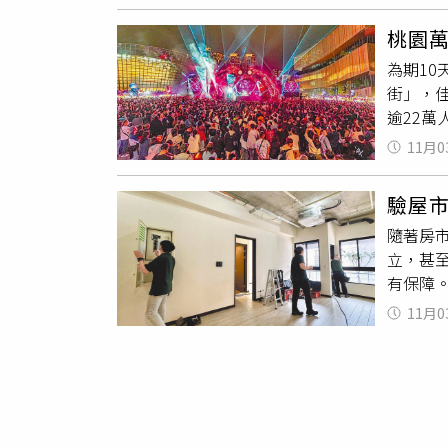
至3萬
車安全
桃園萬
並淡化
為期10
理制度
街」，佳
乘車安
逾22萬
QRco
園萬聖城
服務欠
11月0
蛛古堡
次增加
探險尋
以避免
驗屋
作的超
力，改善
隨著房
台劇結
另表示
立，甚
電信資料
部分，
有保障。
約占22
人數。
縣30件
聖城結
11月0
紛。台
代表性
如有業
洞只修
成驗屋
公司，