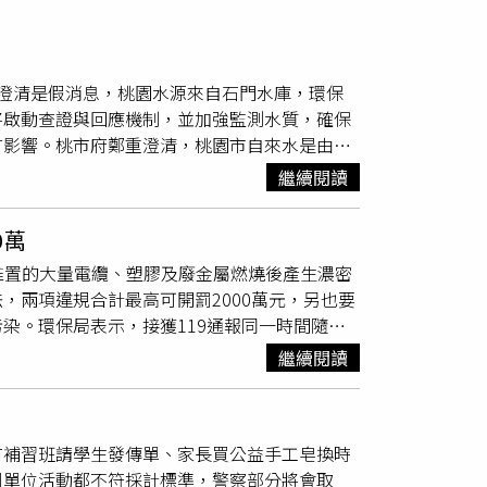
澄清是假消息，桃園水源來自石門水庫，環保
將啟動查證與回應機制，並加強監測水質，確保
言影響。桃市府鄭重澄清，桃園市自來水是由台
測部分並無異常。台水公司說明，桃園地區自來
繼續閱讀
層把關，在水源部分將依規定檢測水質。市府環
水源水質標準」，如有異常，環保局會立即通知
0萬
員每2小時檢測基本水質，每周定期檢測微生
法堆置的大量電纜、塑膠及廢金屬燃燒後產生濃密
站，並將數據上傳至網站供民眾查詢。台水公司
，兩項違規合計最高可開罰2000萬元，另也要
項下供民眾查詢；另有關民眾反映水有消毒水味
染。環保局表示，接獲119通報同一時間隨即
細菌生長，確保民眾飲用水安全。桃市府表示，
PM10與揮發性有機物（TVOC）等空污指
眾對家中用水仍有疑問，可撥打台水公司24小
繼續閱讀
里、蘆竹區中福里、新莊里及大園區五權里等下
並建議民眾緊閉門窗、減少外出。桃園蘆竹地下
2000萬元。（圖／環保局提供）桃園蘆竹地下
有補習班請學生發傳單、家長買公益手工皂換時
2000萬元。（圖／環保局提供）桃園蘆竹地下
利單位活動都不符採計標準，警察部分將會取
2000萬元。（圖／環保局提供）環保局指出，