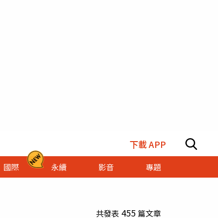
下載 APP
國際
永續
影音
專題
455
共發表
篇文章