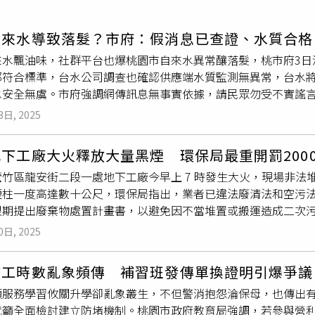
寵物
自來水導致落髮？市府：假消息已查證、水質合格
運勢
來水飄油味，社群平台也爆桃園市自來水異常釀落髮，桃市府3日
運動
都符合標準，台水公司調查也確認供應端水質監測無異常，台水
梅酒
水安全無虞。市府強調網傳訊息無事實依據，請民眾勿受不實謠
水公司第二區管理處供應，經與台水聯繫後確認，供應端水質監
3日, 2025
均來自於石門水庫所生產自來水，從水源頭到用戶水龍頭都有層
會每季針對淨水場原水水質抽測，目前抽測結果皆符合「飲用水
下工廠大火釋放大量黑煙 環保局最重開罰200
到符合標準。另在淨水場部分除有線上水質監測儀器把關，操作人
蘆竹區龍安街二段一處地下工廠今早上 7 時發生大火，現場非
氮、鐵、錳、鋁，用戶配水部分除每一行政區設有線上水質監測
煙柱一度高達數十公尺，環保局指出，業者已違法廢清法和空污法
自行檢測68項，相關水質數據亦會公告在台水公司網站用水宣導
限期提出廢棄物處置計畫書，以避免因不當堆置或搬運造成二次污
「飲用水水質標準」確保自來水安全，需有足夠餘氯，為以抑制
緊急應變作業，派員到場監控空氣品質與環境污染狀況，PM2.5、
與台水公司密切合作，確保供水品質穩定，讓民眾安心用水。如民
0日, 2025
透過數據模擬事故現場風向與風速，預判黑煙將飄向中壢區內定
線1910及市民專線1999。
市府隨即透過橫向通報機制向警消、民政及衛生單位同步示警，
志工時數亂象頻傳 補習班發傳單換證明引爆爭議
火釋放大量黑煙，環保局啟動空汙緊急應變，該非法工廠最高開罰
願服務學習攸關升學卻亂象叢生，不但警消抱怨淪保母，也傳出
火釋放大量黑煙，環保局啟動空汙緊急應變，該非法工廠最高開罰
代籲全面檢討建立防堵機制。桃園市政府教育局強調，若參與營
火釋放大量黑煙，環保局啟動空汙緊急應變，該非法工廠最高開罰