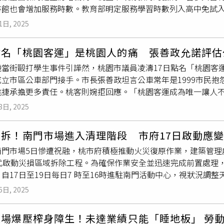
書館也會增加服務時數。教育部明定服務學習時數列入高中免試
非法工廠，現場堆置大量廢棄電纜與塑膠外殼，未取得主管機關核
，國中生每服務滿1小時給0.3分，擔任班級或社團幹部的分數
規定，可移送法辦併科最高1500萬元罰金；火警釋放大量濃煙造
1日, 2025
務滿34小時才能在該項拿到滿分以利升學。無黨籍議員謝美英說
高500萬元。兩項違規合計最高可處2000萬元。桃園蘆竹地
等靜態單位還好，但像警消單位適合與否有待商榷，尤其警察分
非法工廠最高開罰2000萬元。（圖／環保局提供）桃園蘆竹地
點名「桃園客運」是桃園人的痛 張善政允諾評估
弟兄在「靠北警消」抱怨，消防車太高不能請學生擦拭，文書涉
非法工廠最高開罰2000萬元。（圖／環保局提供）至於火災後
機當街毆打學生事件引譁然，桃園市議員凌濤17日點名「桃園客
，結果得額外派出人力幫忙顧「志工」，警消淪為「保母」，扭
廢清法》要求業者限期提出廢棄物處置計畫書，以避免因不當堆
成立市區公車部門接手。市長張善政坦言公車常年是1999市民
間了，哪有空配合教育部變相強迫當志工，他透過向弱勢團體大
業者屆期未完成，將依規定按日連續開罰，確保污染源徹底移除
桃捷承擔更多責任。桃客則婉拒回應。「桃園客運成為唯一讓人
投訴，有補習班找國中生幫忙發招生傳單，每人除領200元工資
出現異常，將立即擴大警戒範圍並採取相關應變措施，確保民眾
，態度惡劣、起步急煞、不禮讓行人等問題層出不窮，10月更發
童工。負責審核的老師感嘆，教育局公文寫政府機關、依《人民
8日, 2025
桃客卻從民國111年16分大幅提升至113年24.5分、成長近
證學生是否真的有去當志工，也不能不給分。教育局說，經查發
但絕非「大到不能倒」。凌濤進一步指出，市府過去3年補助桃客8
校外服務務必嚴守「非商業、非營利且無給酬勞」原則，若參與
首拆！南門市場進入清理階段 市府17日啟動應
億餘元，質疑交通局正在推動的「桃小巴」政策是釋出虧損路線，讓
國中提供足額校內服務時數，也鼓勵與鄰近高中職、國小形成策
南門市場5日慘遭祝融，桃市府積極推動火災復原作業，建築管理處
想專心做資產管理，就讓他退場！」凌濤拋出由桃捷公司成立市
正式啟動災損區域拆除工程。為確保作業安全並迅速完成前置處理
專業，且新增捷運站點具足夠腹地建置客運基礎設施，可在捷運
自17日至19日每日7 時至16時進駐南門活動中心，視狀況調
提高調度效率，解決桃園人長年的交通痛點，更有機會成全國典範
變中心由警察局、環保局、建管處、養工處、交通局、經發局及
車問題始終高居市民抱怨榜首，內部一直在討論解方，他肯定桃
6日, 2025
、輿情蒐集與民眾協調等任務。拆除期間，建管處將負責災損區
任，將深入評估可行性。交通局長張新福坦言桃客表現「中等到
，加強取締妨礙交通與違規佔用道路情形，並協助沒入違規攤棚
力，最重將裁撤路權，市府將把桃捷的豐富營運經驗納入公車營
工場爆壓榨身障生！未達業績只能「睡地板」 勞
通局則將調整路型並設置交維警示；區公所亦會協助公告張貼、
的市區公車服務標竿。桃捷董事長沈智藏表示，桃捷公司本來是