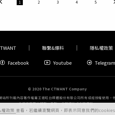
電行兼職，連儀器都沒有，只憑目視檢查，容易引發後續糾紛。
1
2
3
4
5
糾紛，業者以紫外線照看牆壁油漆有無均勻，造成建商不悅；還有
消費者認為5點都貼好才符合標準，因驗屋沒有國家標準，雙方難
度及業者規範、驗屋標準及項目都付之闕如，亟需內政部訂定相
依循。內政部回應，建物取得使用執照前即經相關技師及建築師
及附屬設施設備點交表」，供管委會或管理負責人據以檢視項目
項目、方式及合格標準等研究後，另提供民眾參考。
TWANT
聯繫&爆料
隱私權政策
Facebook
Youtube
Telegra
© 2020 The CTWANT Company
網站所刊載內容著作權屬王道旺台媒體股份有限公司所有或經授權使用，
非經授權不許轉載、重製、公開播送或公開傳輸。
私權政策
查看，若繼續瀏覽網頁，即表示同意我們的cookie