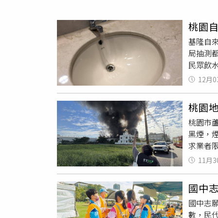
人物
汽車
桃園
專欄
基隆自
房產新勢力
局抽測
民眾飲
灣自來
12月0
水水源
保局也
桃園地
改善直
桃園市
物、氨
黑煙，
表示，
求業者
道，依
啟動空污
將持續
11月3
標，並
時服務專
風處。
國中
工廠大
國中志
工廠大
數，民
工廠大