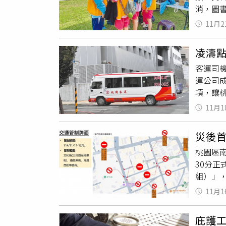
消，圖
該廠屬
連區規定
第 3款
11月2
生要服
裁處，最
化場館
變，該
凌濤
有打火
變，該
客運司
長投訴
將依《
運公司
就沒時
管，若
項，讓
也接到
測數據
議不斷
志工變
11月1
評鑑中，
能力查
人的痛，
涉入，
災後
8.6
督導各
桃園區
「桃客
30分
理團隊
組）」，
車隊、
拆除應
線，公
11月1
境維護
更多責
持秩序
改善不
庇護
業；交
高品質