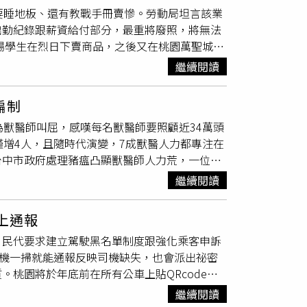
要睡地板、還有教戰手冊賣慘。勞動局坦言該業
閉，請民眾配合現場指引，避免進入施工區域，
持下能建置完善，桃捷公司會全力配合市府政
出勤紀錄跟薪資給付部分，最重將廢照，將無法
1月14日下午3時30分召開地方說明會，說明
工場學生在烈日下賣商品，之後又在桃園萬聖城待
商共同配合，讓拆除作業順利完成，也將以最快
瑞症跟唐氏症少年，自承單日業績未達1萬元不能
繼續閱讀
成立3年，並無生產線，販售糕餅全是買來
300萬元補助，卻涉嫌壓榨庇護生，呼籲市府
編制
作機會，平均轉銜率12.5％，較全國轉銜率5％
為獸醫師叫屈，感嘆每名獸醫師要照顧近34萬頭
功有4名，轉銜率約22.2％。勞動局訪查該庇護
僅增4人，且隨時代演變，7成獸醫人力都專注在
出勤記錄、也超過勞動契約規定19點30分出勤
台中市政府處理豬瘟凸顯獸醫師人力荒，一位獸
否正確，外展時也未有專業人員指導或陪同，已
六都動保處裡的公職獸醫師，多被指派做動保等
證，違法勞動法令部分也會究辦。業者澄清，活
繼續閱讀
濟動物多與防疫相關，但每種動物往往都只有1至
展時不會讓學生舟車勞頓回林口打卡，將待收到
身心。楊朝偉除爭取動保處聘用更多公費獸醫
上通報
長陳冠義坦言，疫情反映出全國普遍面臨獸醫人
，民代要求建立駕駛黑名單制度跟強化乘客申訴
跟中央反映跟爭取。動保處長王得吉也說，升格
手機一掃就能通報反映司機缺失，也會派出祕密
獸醫缺，只有9位防疫、19位都是專注動保，全因
桃園將於年底前在所有公車上貼QRcode，
題，而防疫工作「不出事則已，一出事就是大
（圖／交通局提供）民進黨議員黃家齊說，近期
施不開業獎金制度，公職獸醫師每月可多領2
繼續閱讀
僅在行車中辱罵學生，還追打乘客，嚴重影響乘