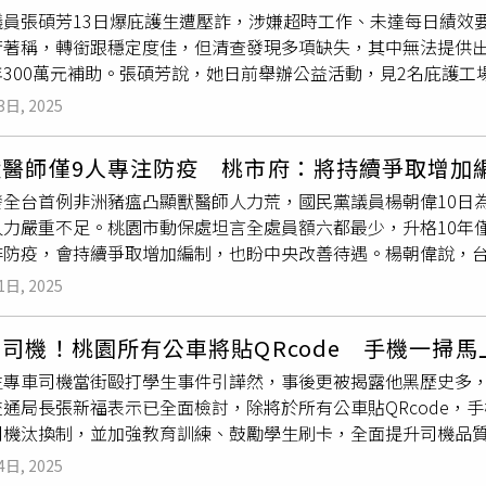
議員張碩芳13日爆庇護生遭壓詐，涉嫌超時工作、未達每日績效
除期間文化街及市場周邊將實施交通管制，部分路段可能短暫封
營運路線、車輛設備及充足資金等4大基本條件，如在市府政策支
苛著稱，轉銜跟穩定度佳，但清查發現多項缺失，其中無法提供
身安全；周邊攤商亦請留意相關公告並配合作業調度。市府已於1
入市區公車營運。
年300萬元補助。張碩芳說，她日前舉辦公益活動，見2名庇護
除及復原作業進程，並持續與在地攤商保持溝通，呼籲民眾與攤
8點還在銷售，質疑工時超過8小時，她上前關心，2人分別是妥
動後續重建工程，協助南門市場早日恢復正常營運。
3日, 2025
會被罰睡公司地板，讓她心疼不已。張碩芳深入了解，該庇護工場
出銷售前還要精神喊話，根本是掛羊頭賣狗肉，質疑業者領取每年
獸醫師僅9人專注防疫 桃市府：將持續爭取增加
生。勞動局身障科指出，桃園有19個庇護工場，可提供170個工
發全台首例非洲豬瘟凸顯獸醫師人力荒，國民黨議員楊朝偉10日
發庇護工場民國111年10月成立以來，共有18位庇護生，轉銜成
人力嚴重不足。桃園市動保處坦言全處員額六都最少，升格10年
並與員工家長勾稽，未訂業績門檻，也無睡地板情事，但查無完整
非防疫，會持續爭取增加編制，也盼中央改善待遇。楊朝偉說，
雖然員工稱有給付加班費，但仍要靠出勤記錄了解加班費計算是
獸醫佐平均要照顧33.7萬頭經濟動物，數量龐大到不可思議，且
期改善，若拒絕提供出勤跟薪資給付紀錄將廢止其庇護工場許可
1日, 2025
眾生活業務，像是台南市，公職獸醫師高達62.5％處理動保，經
有攤位，老師能掌握學生動向，也都有按照勞基法給付薪資，外
責，對有志投身經濟動物領域的獸醫師來說，學非所用反而會消磨
向市府釋疑。
司機！桃園所有公車將貼QRcode 手機一掃馬
畫定公費獸醫責任區，也喊話動保與防疫業務應再拆分。農業局
生專車司機當街毆打學生事件引譁然，事後更被揭露他黑歷史多
不均的現象，部分獸醫師負擔沉重，進而影響防疫效率，會持續
交通局長張新福表示已全面檢討，除將於所有公車貼QRcode，
桃園市動保處員額只從48位增加到52位，六都最少，其中28位
司機汰換制，並加強教育訓練、鼓勵學生刷卡，全面提升司機品質。
年動保意識抬頭，案件多元且爆量，高達7成人力都集中在動保議
掃就能通報反映司機缺失，也會派出祕密客，建立司機汰換制。
多靠跟農民維持良好關係預警。王得吉說，中央雖然從今年開始實
4日, 2025
運劉姓司機當街毆打高中生事件，引發社會強烈關注，該司機不