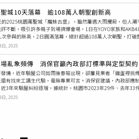
元，但成效仍待觀察，會持續爭取編制增加獸醫人數。
與公司形象，網友也陸續揭露他過往多次涉及辱罵乘客、違規駕
聖城10天落幕 逾108萬人朝聖創新高
爭議。黃家齊說，民眾反映桃園客運長期服務品質不佳，班次不
天的2025桃園萬聖城「魔蛛古堡」，雖然屢遇大雨攪局，但人
與駕駛行為監督都有待檢討，他要求建立駕駛黑名單制度、強化
評不斷，吸引許多親子到場擠爆會場，1日在YOYO家族和AKB48
全，他也呼籲引入其他客運業者，營造良性競爭的環境。交通局指
人次參與的新高，2日圓滿落幕，總計超過108萬人次朝聖，打破
de，蒐集乘客意見，並即時改善，預計年底前本市所有790輛公
10月24日在桃園藝文廣場試營運，25日盛大開城，今年最大
佳情形，市府會派員觀察司機是否適任，據以要求業者汰換，同時
3日, 2025
」，250支燈光投射打造的主燈秀，民眾直呼設計感十足，尤其
至60次。教育局將持續請學校向學生宣導，確認學生卡內金額後
寶與沉浸式體驗的12座主題裝置及近30件打卡拍照作品，也吸
類似情事再次發生交通局也會舉辦公車司機教育訓練，包括服務
市場亂象頻傳 消保官籲內政部訂標準與定型契約
大發光巨偶「夜光踩街」定目劇《魔蛛古堡守衛隊》，更是帶來
職場環境，10月31日、11月1日已辦2場乘客服務教育訓練、
市發燒，近年驗屋公司如雨後春筍出現，卻屢見業者「雞蛋裡挑
束可跟著5位巨偶遊街、領糖果，首日亮相後就造成轟動，慕名而
，統聯客運、三重客運、指南客運、金台通運、捷乘客運等在近
至還有找來工讀生代驗，毫無專業可言。消保官建議，內政部應
分析，今年參與遊客桃園人占7成、雙北民眾超過2成，年齡層30至
桃園市「受訓即就業」計畫持續招募中，明年將推出2.0版本，
近3年來驗屋糾紛逐增，據統計，桃園市2023年29件、去年33
.2％，1日更創下單日逾22萬人次的歷史新高，打破去年開城首
、苗栗28件，其中以「漏水」最常見；新北市51件中，有49
合夜晚光影秀、萬聖變裝競賽、街舞電音派對、親子互動、主題
3日, 2025
灣住宅品質消費者保護協會顧問吳翃毅說，全台原本僅20多家驗屋
的萬聖節活動之一。
者發現地板空洞，只貼1張貼紙，未採取檢測空洞範圍且以數張貼
補該處。另有業者被委託人發現在小雞上工App找工讀生幫忙後
報告，卻在「複製、貼上」時搞錯主臥、次臥。好日子科技驗屋營
驗屋產業剛興起，的確良莠不齊，有些業者為招攬生意，刻意渲