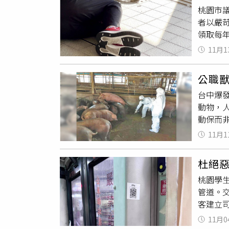
桃園市
醒，拆
場站、
者以嚴
以維護自
策，投
領取每
後續拆
到晚上
速度推
11月1
回家，
的，外
公職
保護身障
台中爆
高，而案
動物，
工場，
動保而
時間，
醫師或
要求限
11月1
攸關民
動現場
2人負
公文後
杜絕惡
師，並
桃園學
力分布
管道。
10年，
客建立
近20
手機一
事！」
11月0
桃園客