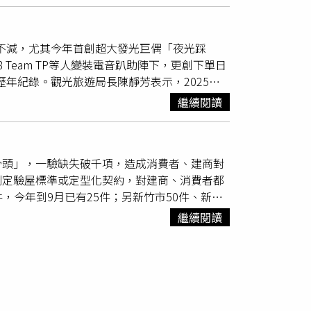
駛、甚至肇事紀錄，質疑公司隱匿過往聘僱紀錄
穩、駕駛態度惡劣、賭氣不開車等情況，顯示管
潮不減，尤其今年首創超大發光巨偶「夜光踩
乘客申訴回報管道，以防止類似事件重演，提升
 Team TP等人變裝電音趴助陣下，更創下單日
出，目前已於五大幹線113輛公車上張貼
歷年紀錄。觀光旅遊局長陳靜芳表示，2025桃
車均張貼，民眾手機一掃可馬上通報反映公車駕駛
特色是以13公尺高的「魔幻蜘蛛王」守護整個「魔
全面強化公車評鑑祕密客調查，從現行每月30
繼續閱讀
最後噴霧跟蜘蛛噴絲巧思，讓遊客驚豔，而融入
再上車，如要投現，也請讓司機確認後再投入，
引民眾拍照打卡分享。陳靜芳說，今年首創量身訂
態度、身心紓壓及法律等課程，緩解駕駛工作壓
獨一無二的視覺和體感饗宴，每天定時演出，舞
1場法律責任教育訓練，將陸續安排課程。交通局
骨頭」，一驗缺失破千項，造成消費者、建商對
來的親子一天比一天多。觀旅局以去識別化的
年陸續加入桃園市公車營運。至於招募客運駕駛
制定驗屋標準或定型化契約，對建商、消費者都
39歲最多、約23.9％，其次為40至49歲、
提供較佳的獎勵與保障給公車駕駛，以期增加駕駛
件，今年到9月已有25件；另新竹市50件、新竹
日演唱會締造20萬人的紀錄。陳靜芳說，桃園萬
件是拿驗屋公司的結果請求建商修復瑕疵的消費糾
市集及消費抽獎等多元展演活動，已成台灣最具
繼續閱讀
公司，去年暴增100多家，品質參差不齊。例
紙示意的正規做法，讓建商誤認僅貼紙處有空
，辯稱只是打雜；更有業者聘工讀生看照片就完
運長周昱存指出，目前全台約有300多家驗屋
染、誇大，卻不見得真能解決問題。有些為老師