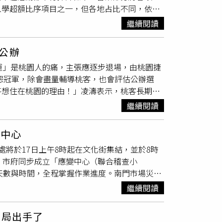
入學超額比序項目之一，但各地占比不同，依桃
准，即屬違反《廢棄物清理法》第46條第1項
另計，積分上限為10分，若沒擔任幹部，每名學
成空污，將再依《空氣汙染防制法》第32條規定
繼續閱讀
，公家單位被迫開設志工服務缺額，圖書館或文
下工廠大火釋放大量黑煙，環保局啟動空汙緊急應
局、派出所不乏涉及刑案人士出入，環境複雜。
下工廠大火釋放大量黑煙，環保局啟動空汙緊急應
公辦
及個資也不能請學生處理，對學生嚴格又會被家
大量殘餘廢棄物及受污染物料清理部分，環保局也
運」是桃園人的痛，主張應逐步退場，由桃園捷
曲志願服務學習政策。有學生家長直言，光補習
置或搬運造成二次污染。後續清理作業將全程列
抱怨冠軍，除會盡量輔導桃客，也會評估公辦選
量購買手工皂，換得孩子服務時數證明。謝美英
。環保局強調，將持續掌握空氣品質變化，若監
不想住在桃園的理由！」凌濤表示，桃客長期爭
，還能拿到印有某公益基金會印章的空白證明，
健康安全不受影響。
生司機與學生衝突事件，但交通局旅客服務品質
團體法》登記立案者，都可開立志工時數，沒有
繼續閱讀
5成，與市民感受完全相反，批「桃園客運」是桃園
傳單抵時數是補習班同業競爭傳聞，未查獲學生
.04億元，加上電動公車6120萬元，總計達
營利單位活動不符採計標準。教育局說，會持續
變中心
桃客保留65％精華路線，無助解決根本問題。
略聯盟。
將於17日上午8時起在文化街集結，並於8時
區客運部門的解方，強調桃捷營運表現優異、管
，市府同步成立「應變中心（聯合稽查小
通車前透過前導公車培養運量，更可導入電動化
整天數與時間，全程掌握作業進度。南門市場災損
。張善政表示，上任以來，每周關注1999熱
桃園區公所共同組成，統籌拆除、交通管制、環
捷近年進步顯著、體質與企業文化正面，可承擔
繼續閱讀
域拆除及文化街圍籬設置；警方將在周邊派員維
中下」，評鑑結果將影響補貼款的核發，業者若
；環保局將同步進行廢棄物清運、環境稽查作
運公辦化的可行性研究，期望藉此為桃園樹立更
動局出手了
民眾溝通與輿情處理，避免衝突發生。市府提
經營軌道運輸，若要擴大公車業務要達成有公車