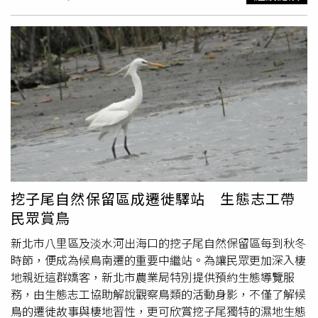
車，但因腹地廣大，投放數已超車台北市。目前雙北高達
2.5萬輛，是其他四都的3.3倍。但共享機車普及，在都會區
卻嚴重排擠一般機車停車位，且違停、闖紅燈、酒駕等亂象
層出不窮，北市1年違規案曾達近2萬件，兩度遭北市審計處
點名強化管控機制，新北3年來也兩次被新北審計處要求改
善。為解套共享機車衍生亂象，北市府訂定《台北市共享運
具經營業管理自治條例》，從總量控管、稽查作業到營運計
畫執行都明確規範，且自113年起試辦專用停車位，以提升
借還車辨識度與效率，減少找車位時間。台中今年10月起也
試辦專用停車位，並發放騎乘優惠券，以提升使用率。新北
市交通局則與交通警察大隊首創共享運具重大違規聯合停權
通報平台，與業者合作，對酒駕、毒駕、無照、外借帳號、
挖子尾自然保留區成遷徙驛站 生態志工帶
嚴重超速5項重大違規使用者聯合性永久停權，重大違規使
民眾賞鳥
用者將無法在所有業者註冊及租借。為因應共同生活圈跨市
租借還特性及有效管理共享運具停車秩序，新北交通局特別
新北市八里區及淡水河出海口的挖子尾自然保留區每到秋冬
要求各家共享運具業者須將北北桃3市營運車種、車牌號碼
時節，便成為候鳥南遷的重要中繼站。為讓民眾更加深入棲
一併提出申請，以利控管跨市流動車輛數。雖然地方政府加
地親近這群嬌客，新北市農業局特別提供預約生態導覽服
強管理及遏阻亂象，也祭利多以鼓勵提升使用率，共享機車
務，由生態志工協助解說觀察鳥類的活動身影，不僅了解候
仍面臨挑戰。今年繼高雄Gokube熄燈，桃園iRent也因未達
鳥的遷徙故事與棲地習性，更可欣賞挖子尾獨特的濕地生態