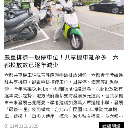
全台平均高，死亡率亦為全國最低之一；縣內人口持續正成
長，出生率112年全國第一、113年全國第二，顯示因育兒
政策與在地就學、就醫改善，使年輕家庭具有高度的生育意
願。從政府的少子女化對策方向來看，連江縣政府說，過去
以發放育兒津貼為主，減輕父母育兒的經濟負擔，也就是從
家長「需求端」的層面解決育嬰問題，現在則逐漸轉移到擴
大公共托育服務數量，增加公共化及準公共化的托育名額，
從「供給端」解決托育問題。連江縣長王忠銘表示，連江縣
嚴重排擠一般停車位！共享機車亂象多 六
112年是全國出生率最高的縣市，所有孩子都是家中寶貝，
都投放數已逐年減少
也是馬祖未來的希望。此外，為提升公共托育收托量能，連
江縣政府自104年率先在東引開辦公托中心，陸續於106
六都共享機車現況表呼應淨零碳排放趨勢，六都近年陸續進
年、109年及110年開辦南竿公托中心、東西莒公托家園與
駐共享機車，卻嚴重排擠停車位，且違停、酒駕等亂象頻
北竿公托中心，「島島有公托」順利達標，讓年輕爸爸媽媽
傳，今年高雄Gokube、桃園iRent相繼退場，六都投放數有
可以安心就業。
逐年減少趨勢，地方政府雖都支持發展多元運具，但共享機
車未來發展已見隱憂。學者建議加強與大眾運輸串聯，發展
「最後一哩」使用模式。台北市自民國105年推動共享機
車，透過「一車多人使用」概念，減少私有運具，為六都最
早引進的城市，同屬生活圈的新北市，5年後才進駐共享機
繼續閱讀
11月23日, 2025