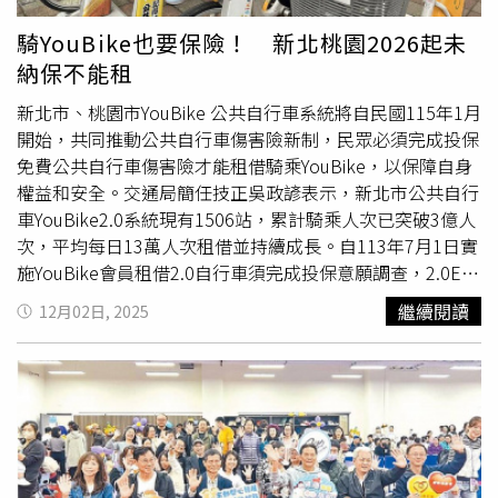
騎YouBike也要保險！ 新北桃園2026起未
納保不能租
新北市、桃園市YouBike 公共自行車系統將自民國115年1月
開始，共同推動公共自行車傷害險新制，民眾必須完成投保
免費公共自行車傷害險才能租借騎乘YouBike，以保障自身
權益和安全。交通局簡任技正吳政諺表示，新北市公共自行
車YouBike2.0系統現有1506站，累計騎乘人次已突破3億人
次，平均每日13萬人次租借並持續成長。自113年7月1日實
施YouBike會員租借2.0自行車須完成投保意願調查，2.0E電
動輔助自行車需先投保免費公共自行車傷害險，才能租借。
繼續閱讀
12月02日, 2025
公共自行車傷害險投保率也自64％ 提升至96％。吳政諺指
出，公共自行車傷害險由政府全額負擔保費，使用者完全免
費，建議民眾下載YouBike官方APP登錄會員至「公共自行
車傷害險」專區登錄資料，騎乘時如發生意外事故，造成死
亡、失能及住院時，可憑醫療單據等文件，向保險公司申請
理賠。去年7月至今年6月以來，新北市約有70件獲得理
賠，較前一年同期間43件提高約62％。交通局表示，自明