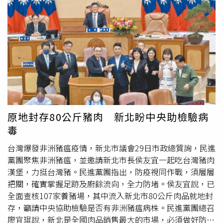
新店區公所也完成54戶、136人的疏散收容工作。新北市長
侯友宜1日再度前往新店錦秀、碧瑤社區視察災後復原進
度，2日上午20戶、50人可以返家。（圖／新北市工務局）
侯友宜1日再度前往實地瞭解災後復原進度以及關懷居民所
需。侯表示，錦秀、碧瑤社區早已是市府列管的山坡地住宅
社區，市府長期監控邊坡與擋土牆變化，24日晚間監測數值
急遽變化，啟動緊急應變即時預防性撤離住戶，所幸無人員
傷亡，市府迅速設置前進指揮所，全力支援社區，在日前錦
秀路41巷5戶、19人已經回家。侯友宜感謝一周以來，工務
局、消防局、區公所及土木技師公會與專業結構技師，日以
原地封存80公斤豬肉 新北盼中央助檢驗病
繼夜進行災後復原和提供各項協助。目前已完成排水作業，
毒
並鋪設帆布防止雨水沖刷，將持續降挖土石，以減輕壓力，
目標希望能讓住戶在安全無虞之下，盡速回到家園。工務局
台灣爆發非洲豬瘟疫情，新北市議會29日市政總質詢，民進
與專業結構技師逐戶勘檢、鑑定房屋安全，保障住戶安全。
黨團聚焦非洲豬瘟，並邀請新北市長侯友宜一起吃台灣豬肉
（圖／新北市工務局）工務局長馮兆麟說明，現場坍方已趨
漢堡，力挺台灣豬。民進黨團指出，防疫視同作戰，須層層
於穩定，經評估安全無虞，錦秀路57巷2號、5號及49巷6
把關，確實掌握足跡及廚餘流向，全力防堵。侯友宜說，已
號、5號共20戶50人將於2日上午可返家。目前社區邊坡設
全面查核107家養豬場，其中流入新北市80公斤肉品就地封
置監測儀器的數值穩定，後續復原工程規劃，將在崩塌土方
存，籲請中央協助檢驗是否有非洲豬瘟病株。民進黨團總召
打設排樁搭配地錨，以穩固坡腳，同時採取噴漿，加強穩固
廖宜琨說，新北是全國肉品銷售最大的市場，必須做好防疫