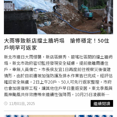
名也能夠3至6個月份。「尋找新北市YouBike善意人」得獎
名單已公布於YouBike官方網站－「活動專區」－「得獎公
告」，微笑單車公司亦同步發送簡訊給得獎人，領獎時間為
11月10日至11月30日期間每日上午10時至晚間7時（每周
三公休）。交通局表示，「善意祝福牆」感謝活動仍持續至
11月10日截止，將抽出100位幸運兒贈送價值100元
YouBike騎乘券。
大雨導致新店擋土牆坍塌 搶修穩定！50住
戶明早可返家
新北市連日大雨侵襲，新店區錦秀、碧瑤社區間的擋土牆坍
塌，新北市政府密切監控發現安全疑慮，提前撤離周邊住
戶，幸無人員傷亡。市長侯友宜1日再度前往視察災後復建
情形，由於目前邊坡加強防護及排水作業皆已完成，經評估
確認安全無虞，2日上午20戶、50人可先行返家整理，市府
也會加速復原工程，讓其他住戶早日重返安居。東北季風與
風神颱風共伴效應帶來連續性強降雨，10月25日凌晨新店
錦秀、碧瑤二期社區間擋土牆坍塌，侯友宜第一時間趕赴現
繼續閱讀
11月01日, 2025
場勘災，指示各局處及區公所全力搶災，工務局立即調派人
員與機具展開邊坡防護及導水搶修、加裝監測儀器等作業，