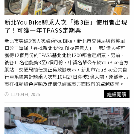
司處理，市府必須有自己前瞻主導的思維。王威元說，近期
營建工料成本不斷上揚，市府應盡快完成先期評估，早點讓
巨蛋開始興建，新北才能善用有限的資源，孵出一顆真正的
新北YouBike騎乘人次「第3億」使用者出現
「好蛋」。
了！可獲一年TPASS定期票
新北市突破3億人次騎乘YouBike，新北市交通局與微笑單
車公司舉辦「尋找新北市YouBike善意人」，第3億人將可
獲得12個月份的TPASS基北北桃1200都會定期票，另前、
後各11名也能夠3至6個月份，中獎名單公布於YouBike官方
網站。交通局簡任技正吳政諺表示，新北市YouBike公共自
行車系統累計騎乘人次於10月27日突破3億大關，象徵新北
市在推動綠色運輸及建構低碳城市方面取得的卓越成就。為
慶賀新北市YouBike突破3億騎人次，交通局與微笑單車公
繼續閱讀
11月04日, 2025
司舉辦「＃尋找善意人」系列活動，包含「尋找新北市
YouBike善意人」、「善意預言家」以及 「新北YouBike善
意祝福牆」留言抽獎等活動，其中「尋找新北市YouBike善
意人」活動的第3億名幸運兒可獲相當一年12個月份的
TPASS基北北桃1200都會通定期票（30日），前、後各11