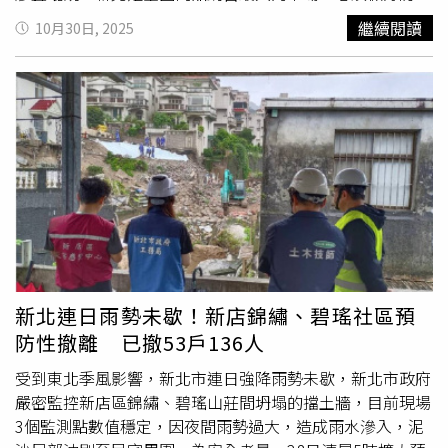
坡面，使邊坡更穩定，並請結構技師逐戶為住戶鑑定房屋安
工作，尤其是廚餘後端處理過程，要避免運送車輛交叉感
繼續閱讀
10月30日, 2025
全，確保民眾居住安全。馮兆麟強調，屬於私人擁有的山坡
染，全力防堵非洲豬瘟蔓延。議員張嘉玲指出，非洲豬瘟病
地社區，水土保持義務人應善盡維護管理之責，倘發生災害
毒存活期長，且難消毒消滅，新北要加強掌握來自疫場688
事故，市府會在第一時間協助搶災避免災情擴大。林肯大郡
公斤豬肉相關足跡，非洲豬瘟的病毒在冷凍環境下可存活3
事件發生後，新北市府嚴格控管山坡地社區建照發放，每年
年，應盡快銷毀80公斤封存肉品；接觸的載運車輛、相關處
要求坡地社區辦理自主檢查，呼籲社區落實自主管理，防患
理人員也要有效掌握足跡管控、嚴加消毒。議員鄭宇恩說，
未然。
目前仍有代收廚餘後送往焚化爐處理的情況，恐造成廠區內
交叉感染的風險，市府須提出具體方案，降低業者疑慮。議
員黃淑君建議，市府應活化境內休耕農地栽種青貯飼料作
物，加快替代飼料的檢討，建立新北廚餘飼料化的機制。議
員陳乃瑜呼籲，市府研議「停業補助」、「損失補償」等配
套，協助產業度過難關。針對議員建議，侯友宜說明，獲悉
爆發非洲豬瘟疫情，第一時間成立應變中心，副市長朱惕之
新北連日雨勢未歇！新店錦繡、碧瑤社區預
召集15個單位開會，並立即清查107家養豬場，以及掌握廚
防性撤離 已撤53戶136人
餘如何去化。翌日再親自主持會議，已流入新北卻尚未售出
的220公斤豬肉，其中140公斤退回上游彰化分切廠，另80
受到東北季風影響，新北市連日強降雨勢未歇，新北市政府
公斤加工品也已就地封存，籲請中央協助檢驗是否有非洲豬
嚴密監控新店區錦繡、碧瑤山莊間坍塌的擋土牆，目前現場
瘟病株。關於進出養豬場的廚餘車輛動向，環保局長程大維
3個監測點數值穩定，因夜間雨勢過大，造成雨水滲入，泥