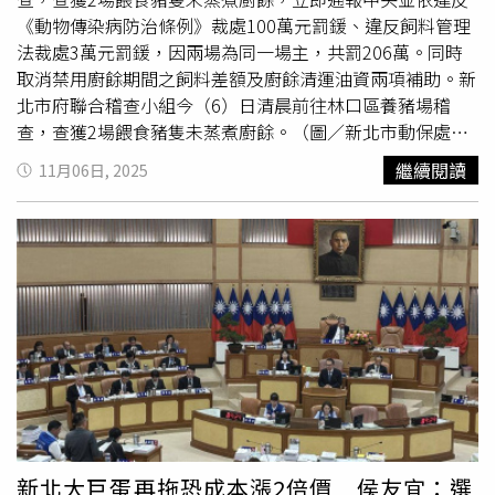
收獲珍貴的自然體驗。
《動物傳染病防治條例》裁處100萬元罰鍰、違反飼料管理
法裁處3萬元罰鍰，因兩場為同一場主，共罰206萬。同時
取消禁用廚餘期間之飼料差額及廚餘清運油資兩項補助。新
北市府聯合稽查小組今（6）日清晨前往林口區養豬場稽
查，查獲2場餵食豬隻未蒸煮廚餘。（圖／新北市動保處）
非洲豬瘟疫情防範不可鬆懈，新北市動保處今（6）日徹夜
繼續閱讀
11月06日, 2025
查察林口豬場廚餘禁餵狀況，於清晨4時許發現廚餘車輛載
有廚餘桶停置場外，且廚餘車上裝有28桶廚餘，經開蓋逐一
檢視，違規事證明確。緊連旁邊養豬場其蒸煮槽亦裝滿未蒸
煮廚餘，以及4桶動物性廚油，場主及環保局人員目測槽內
至少有100桶份量。場主坦承，攪碎後未蒸煮餵食豬隻。稽
查小組表示，該2場為同一場主經營，兩場緊鄰、共飼養約
1700頭豬隻，使用同一套蒸煮設備，該業者違反防疫規
定，運載廚餘並餵飼未蒸煮廚餘養豬，依據《動物傳染病防
治條例》第43條，處最重罰。聯合稽查小組立即要求業者將
廚餘載運至新店焚化爐銷毀，並封鎖廚餘槽禁止再啟用，廚
餘採樣也已送往台大初篩實驗室送檢。今日通報中央災害應
變中心後，指揮官陳駿季指示，其違反廚餘使用，採限制上
新北大巨蛋再拖恐成本漲2倍價 侯友宜：選