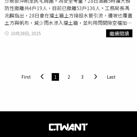
說，22日起立即稽查66家廚餘養豬場，即時掌握廚餘車輛
沙局部沖刷至民宅周圍。為安全考量，28日清晨5時擴大預
狀況，目前統一送至環保局的焚化廠焚燒，處理量能穩定。
防性撤離共4戶19人，目前已撤離53戶136人。工務局長馮
農業局長諶錫輝補充，相關防疫規定皆依照中央指引，如豬
兆麟指出，28日會在擋土牆上方接設水管引流，邊坡也覆蓋
隻確診陽性將全面撲殺、焚燒、掩埋。
土方與帆布，減少雨水滲入擋土牆，並利用雨間隙空檔加速
邊坡搶災工程。市府掌握天候及監測數值變化，已要求搶災
繼續閱讀
10月28日, 2025
團隊做好整備及應變資源，一切以社區居民安全為優先，提
早積極應對。工務局表示，28日調配人力與機具，持續降土
壓、清坡的作業，技師公會全力協助搶災，大地技師公會技
師芮嘉航及新北土木技師公會丘達昌理事長在28日清晨5點
接獲通知立即到場監控環境變化。工務局補充，10月25日
新店錦繡、碧瑤社區間的擋土牆發生坍塌，新北市政府立即
First
1
2
3
Last
啟動預防性撤離作業，到目前為止撤離人數共有53戶136
人，市府災害應變中心前進指揮所持續開設，由工務局、消
防局及新店區公所相關單位輪值，隨時提供給予住戶協助。