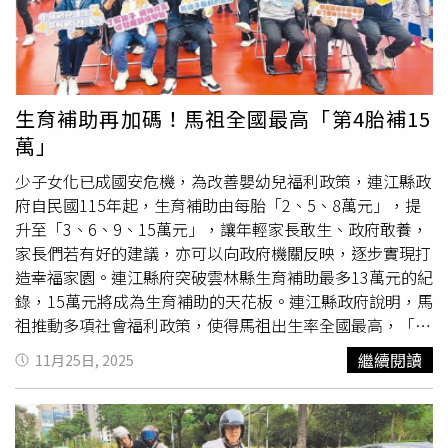
年1月起，新北市、桃園市共同推動YouBike公共自行車全
面納保制度，YouBike會員必須投保免費公共自行車傷害險
才能租借騎乘YouBike2.0和2.0E；也提醒使用信用卡租車的
臨時會員，在信用卡綁定租借流程時須一併填寫投保資料後
才可借車。交通局呼籲尚未投保的YouBike會員，請盡速於
生育補助再加碼！馬祖全國最高「第4胎補15
YouBike官網或下載YouBike APP登錄會員後，於公共自行
萬」
車傷害險投保專區填寫資料，且登錄的資料務必與使用者為
同一人，以免喪失自身權益。
少子女化已成國安危機，為改善嬰幼兒福利政策，連江縣政
府自民國115年起，生育補助由每胎「2、5、8萬元」，提
升至「3、6、9、15萬元」，讓年輕家長敢生、政府敢養，
家長們若有好的建議，亦可以向政府機關反映，逐步實現打
造幸福家園。連江縣府突破雲林縣生育補助最多13萬元的紀
錄，15萬元將成為生育補助的天花板。連江縣政府說明，馬
祖推動多項社會福利政策，使得馬祖出生率全國最高，「連
江縣婦女生產補助自治條例」獲議會通過，將生育補助從原
繼續閱讀
11月25日, 2025
有的「2、5、8萬元」，115年提高為「3、6、9、15萬
元」，第4胎以上15萬元，在政府推動下，113年實現公托
零排隊，有助於降低家庭育兒壓力，提升生育信心。連江縣
政府指出，連江縣人口總量少及老化指數高，但出生率相對