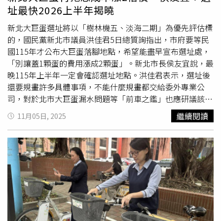
市措施，新北市聯合稽查小組已將2違規場拉封鎖線，所有
址最快2026上半年揭曉
豬隻移動管制15天，不准上市。違規畜牧場一律取消禁用廚
餘期間之飼料差額及廚餘清運油資兩項補助。新北市非洲豬
新北大巨蛋選址將以「樹林機五、淡海二期」為優先評估標
瘟災害應變中心強調，切勿心存僥倖，絕對嚴辦到底。為防
的，國民黨新北市議員洪佳君5日總質詢指出，市府要等民
範非洲豬瘟疫情傳入，不得使用廚餘餵飼豬隻，後續將持續
國115年才公布大巨蛋落腳地點，希望能盡早宣布選址處，
辦理稽查，違規者將依法連續裁處。
「別讓蓋1顆蛋的費用漲成2顆蛋」。新北市長侯友宜說，最
晚115年上半年一定會確認選址地點。洪佳君表示，選址後
還要規畫許多具體事項，不能什麼規畫都交給委外專業公
司，對於北市大巨蛋漏水問題等「前車之鑑」也應研議該如
何因應，不能完全置之不理。應盡快宣布及規畫細部內容，
繼續閱讀
11月05日, 2025
否則工程愈延後，營建成本會不斷上漲，成本也會愈高，千
萬不要拖到要花「2顆蛋」的費用才蓋好「1顆蛋」。侯友宜
說，城鄉局仍在細部計畫中，目前已委託專業公司規畫，若
下周能順利結標，至少還需要半年準備時間。侯也強調，既
然要做，就要比「之前的」巨蛋做得更好，最晚明年上半年
一定會確認選址地點。針對大巨蛋議題，國民黨團書記長王
威元建議，首先應研析其他巨蛋的營運經驗，台北大巨蛋試
營運後出現的問題及因應之道，特別值得新北市借鏡；其
次，不應過度依賴外包，也不能將所有規畫完全交由委外公