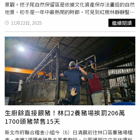
延車公里535萬公里、使用累計114萬人次目標，於7月退
景觀。挖子尾自然保留區是依據文化資產保存法畫設的自然
場，未來發展已埋下隱憂。以台中為例，全市僅投放1700
地景，初冬是一年中最熱鬧的時節，可見到紅樹林靜靜豎立
多輛，平均月使用9萬人次，交通局長葉昭甫認為，台中共
在河口，泥灘地上螃蟹穿梭，天空中則有候鳥成群飛翔。此
繼續閱讀
11月22日, 2025
享機車雖持續擴點，但使用人次未明顯提升，因共享機車為
處是候鳥遷徙的重要驛站，每年冬天，黑面琵鷺、東方環頸
商業經營模式，業者選擇熱點投放，不像公共自行車廣為設
鴴、黑腹濱鷸等冬候鳥紛紛到訪，為挖子尾自然保留區增添
點，使用率相對高。他建議業者積極與大學、飯店端串聯，
熱鬧景象。觀察鳥類的最佳時機通常是在退潮時段，泥灘地
提高使用率。逢甲大學助理教授黃彥斐指出，共享機車要長
露出時，吸引磯鷸停棲。（圖／新北市農業局提供）每到秋
期落地，可緊密串聯大眾運輸，發展最後一哩使用模式，除
冬時節的挖子尾自然保留區，都會成為候鳥南遷的重要中繼
可提升使用率，也可增加公共運輸市占率。
站，正適合民眾前往欣賞鳥類停棲。（圖／新北市農業局提
供）挖子尾自然保留區的步道與觀景平台規畫完善，觀察鳥
類的最佳時機通常是在退潮時段，此時泥灘地露出，水鳥停
棲，不僅能欣賞壯觀的候鳥群舞，接觸濕地能讓孩子更了解
紅樹林與濕地保育的重要性。同時提醒在賞鳥過程中務必保
持安靜，不要靠近或驚擾鳥群，也不要餵食或丟棄垃圾，才
能讓候鳥安心停棲。新北市農業局長諶錫輝表示，維護生物
生廚餘直接餵豬！林口2養豬場挨罰206萬
多樣性一直是新北市重要的發展目標，農業局也持續推廣自
1700頭豬禁售15天
然生態保育理念，冬季的挖子尾自然保留區正是最適合親子
同遊的自然教室，濕地裡有候鳥的身影與螃蟹的蹤跡，周邊
新北市府聯合稽查小組今（6）日清晨前往林口區養豬場稽
也有紅磚聚落的歷史故事，歡迎與家人一起走進濕地，可以
查，查獲2場餵食豬隻未蒸煮廚餘，立即通報中央並依違反