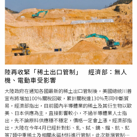
達選擇，一塊是北市松南營區土地，面積3.16公頃土地：另
一塊是新北林口產業專區土地，鄰近林口三井OUTLET，面
積超過3公頃。據知，目前國產署正在將2塊土地資料翻成英
文版，再送給輝達參考。至於這2塊土地是否比T17、T18更
具優勢？相關人員表示，松南營區土地在民權東路上，鄰近
機場、靠近捷運站，且周圍也不易塞車；林口也是鄰近捷運
站，交通十分便利，2塊土地設置總部，不論是街廓或交通
便利度上不輸北士科。不過，中南部縣市仍不放棄爭取，台
中市經發局長張峯源昨在議會表示，台中市副市長黃國榮去
年赴美時，已向輝達簡報台中投資環境與政策優勢，並與公
陸再收緊「稀土出口管制」 經濟部：無人
司高層保持聯繫。市府及東海大學皆已提供具規模、交通便
機、電動車受影響
利的土地，若輝達選擇台中，可與半導體等產業鏈結。台南
市府經發局昨也表態若落腳北士科沒有成功，可以優先考慮
大陸政府在通知各國最新的稀土出口管制後，美國總統川普
台南沙崙智慧綠能科學城A1區，該基地為產專區，可滿足工
宣布將增加100％關稅回敬，累計關稅達130％形同中斷貿
程及研發人才需求。
易，經濟部指出，目前國內半導體業的稀土及其衍生物以歐
美、日本供應為主，直接影響較小，不過半導體業人士指
出，先不論原料供應穩不穩定，價格一定會上漲。經濟部指
出，大陸在今年4月已經針對釤、釓、鋱、鏑、鎦、鈧、釔
等7類中重稀土及相關永磁材料進行管制，此次新增管制