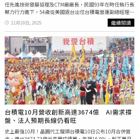
需長期觀察。
任先進技術發展協理及CTM廠廠長，民國93年在時任執行長
蔡力行力邀下，54歲從美國返台出任台積電營運副總經理，
帶領台積電研發團隊獲得超過1500項專利。台積電在10奈
繼續閱讀
11月20日, 2025
米之前的技術製程不比英特爾，憑藉代工累積經驗，每代製
程逐漸逼近英特爾，一直到10奈米製程研發陷入卡關，在羅
唯仁建議下，台積電成立「技術開發夜鷹部隊」，不僅日
班，也加入小夜班、大夜班，實現24小時不間斷研發的夜鷹
計畫，並給出底薪增加3成、分紅增加5成的獎勵，實現在
2016年底量產10奈米製程，與英特爾拉開技術差距，羅也
因此獲得時任執行長張忠謀親自頒贈的「TSMC Medal of
Honor」最高榮譽，認為他勇於承擔，也做出最關鍵的技術
決策。羅唯仁處事低調，幾乎不出席公開場合，今年5月輝
達執行長黃仁勳來台，羅唯仁罕見共同出席晚宴，一直到9
月獲頒工研院院士殊榮，除此之外，鮮少出席公開演講的場
合，因此被認為是台積電最神祕的老臣。不過，羅唯仁家世
台積電10月營收創新高達3674億 AI需求撐
顯赫，父親羅揚鞭民國38年來台，先後擔任政治作戰學校校
盤、法人預期長線仍看旺
長、台灣省警務處長兼北市警局長及憲兵司令部司令，羅揚
鞭任職警務處長時，冠德建設集團前總裁馬玉山則任警務處
史上最強10月！晶圓代工龍頭台積電10日公布10月合併營
刑警大隊祕書，兩人原本都是軍職。
收，繳出3674.73億元亮麗成績單，年增16.9％，創下單月