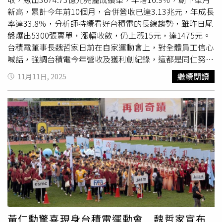
新高，累計今年前10個月，合併營收已達3.13兆元，年成長
率達33.8％，分析師持續看好台積電的長線趨勢，雖昨日尾
盤爆出5300張賣單，漲幅收斂，仍上漲15元，達1475元。
台積電董事長魏哲家日前在自家運動會上，對全體員工信心
喊話，強調台積電今年營收及獲利創紀錄，這都是同仁努力
的成果，且不只是今年，以後每一年都會創新高，為台積電
繼續閱讀
11月11日, 2025
的未來成長性背書。法人也預期，台積電第四季營收有望優
於財測高標334億美元。台積電10日早盤以1470元開出，午
盤後股價拉升至1485元，不過最後一盤突然爆出5300張賣
單，市場認為應該是外資出手，拉低股價10元，收1475
元，上漲1.03％。市場部分解讀，10月營收年增率16.9％是
今年2月以來最慢增速，甚至認為可能是「AI需求首波降溫
訊號」，不過供應鏈傳出，可能只是先前大量拉貨墊高基期
後的自然回檔，事實上，AI伺服器與高效能運算（HPC）需
求維持強勁，產能高度緊張，輝達執行長黃仁勳日前才會特
別來台，向魏哲家爭取更多產能。供應鏈業者直言，台積電
獲利屢創新高關鍵便是「AI晶片」，從輝達、超微、蘋果等
科技巨頭，都排隊爭搶台積電的先進製程產能便可一窺端
黃仁勳驚喜現身台積電運動會 魏哲家宣布