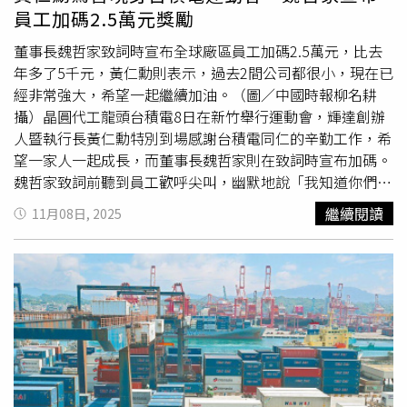
倪。業界日前傳出，台積電已在今年9月起陸續通知主要客
員工加碼2.5萬元獎勵
戶，決定自2026年1月起，針對5奈米以下的先進製程，包
括5奈米、4奈米、3奈米及未來的2奈米，將執行連續漲價
董事長魏哲家致詞時宣布全球廠區員工加碼2.5萬元，比去
計畫。報價平均漲幅約3％至10％。法人認為，台積電不只
年多了5千元，黃仁勳則表示，過去2間公司都很小，現在已
是漲價，而是透過技術護城河，宣示下個算力時代主導權，
經非常強大，希望一起繼續加油。（圖／中國時報柳名耕
漲價除反映不斷墊高的研發成本，外資更預估，受惠於AI應
攝）晶圓代工龍頭台積電8日在新竹舉行運動會，輝達創辦
用滲透率提高，台積電在AI相關營收占比將持續升高。台新
人暨執行長黃仁勳特別到場感謝台積電同仁的辛勤工作，希
投顧副總經理黃文清指出，看好台積電的長線趨勢，主要是
望一家人一起成長，而董事長魏哲家則在致詞時宣布加碼。
輝達的Blackwell架構從GB200、GB300，明年還有新的
魏哲家致詞前聽到員工歡呼尖叫，幽默地說「我知道你們想
Rubin系列需求看旺，且美國四大雲端龍頭（CSP）都調高
聽什麼（意指加碼獎金）」，並透露此次運動會有點遺憾，
繼續閱讀
11月08日, 2025
資本支出，在在讓明年台積電成長性值得期待。近來AI泡沫
因為創辦人張忠謀因為身體不適未能到場，並請員工高喊
疑慮升高，黃文清分析，目前CSP都還在資本投入階段，但
「董事長我愛你，Sophie我愛妳（指張忠謀、張淑芬）」，
看到很多AI應用，檢視AI軟體公司本益比，都有實質獲利，
接著邀請黃仁勳上台。黃仁勳上台隨即喊出「台積電我的好
預期AI不至於泡沫。
朋友，誰愛台積，我愛台積」，黃仁勳坦言，CC（魏哲
家）要我講國語，但我不太會講，只能一句一句慢慢講，並
提到，輝達與台積電合作開始到現在已經30年了，我也是你
們的家人，沒有台積電就沒有輝達，台積電真的是最棒的，
尚讚。黃仁勳指出，30年前輝達、台積電都是小公司，沒有
現在這麼強大，我有很多話想講，但我的國語真的很差，我