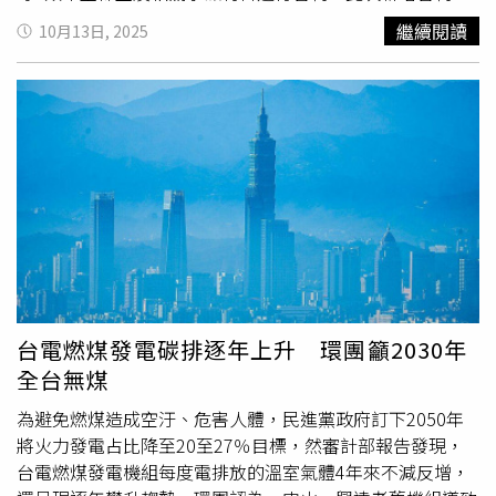
銪、鈥、鉺、銩、鐿等5類中重稀土金屬、合金及相關製
繼續閱讀
10月13日, 2025
品，同時擴大相關管制最終用途，涵蓋至研發、生產14奈米
製程以下的邏輯晶片、256層以上的儲存晶片，甚至是半導
體的生產、測試以及軍事用途設備等，將逐案審批。經濟部
強調，12類中重稀土與目前台灣半導體製程所需類別不同，
預期無顯著影響，且相關稀土產品、衍生物供應以歐美、日
本為主；不過釤、鋱、鏑等永磁材料為生產高效馬達的關鍵
材料，此次擴大管制後，可能對電動車、無人機相關製造的
全球供應鏈造成影響，將密切觀察。半導體人士指出，目前
稀土管制最直接的就是影響半導體設備的製造，以及固態硬
碟晶片的供應，對於AI晶片影響有限，但記憶體、固態硬碟
已經因為AI的需求推升價格，此次管制將讓上游進一步緊縮
出貨，價格也會持續上漲。供應鏈業者指出，稀土的提煉技
台電燃煤發電碳排逐年上升 環團籲2030年
術門檻不高，在於願不願意承擔環境被汙染的成本，以及有
全台無煤
沒有規模經濟，每噸稀土會產生約2千噸有毒的廢料以及大
量的廢水、廢氣，大陸過去產出大量的稀土，主要是內卷以
為避免燃煤造成空汙、危害人體，民進黨政府訂下2050年
及提振經濟，實際上歐美等國持續在以更環保的方式提煉稀
將火力發電占比降至20至27％目標，然審計部報告發現，
土，但價格絕對不會比大陸的稀土還低。
台電燃煤發電機組每度電排放的溫室氣體4年來不減反增，