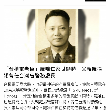
發進度也超前，預期民國115年全球將有10座晶圓廠建置、
擴建，希望供應鏈可以在地化提供對應的服務。台積的資本
支出是市場衡量未來成長的重要指標，今年資本支出在400
至420億美元，但在大量廠務工程以及A16製程的開發推進
下，法人預期明年資本支出上看500億美元，其中有約70％
用於先進製程的研發以及擴產。為順利在台灣、美國、日本
以及德國擴廠，供應鏈透露，目前台積希望供應商可以深化
在地化的策略，過去可以提前1年布局，但現在需提前2年與
台積一起練兵，確保在量產時不會有大問題。台積前3季在
稅後淨利、營業利益率及EPS三項指標皆名列上市公司前10
名，但中華徵信所（CRIF）25日示警，台積第3季合併財報
顯示，其美國亞利桑那廠前3季貢獻47.69億元，但該廠上半
「台積電老臣」羅唯仁家世顯赫 父親羅揚
年就已有47.28億元的貢獻，意味著第3季獲利僅0.41億元，
鞭曾任台灣省警務處長
低於市場預期。CRIF預期，其亞利桑那廠在116年前的獲利
表現恐難顯著提升。台積亞利桑那州的Fab21廠第3季淨利
台積電研發大將、也是最神祕的老臣羅唯仁，協助台積電在
大縮水，外媒披露，主要是外包的氣體供應商電力系統故
10奈米製程彎道超車，讓張忠謀親頒「TSMC Medal of
障，導致產線中斷，造成數千片的晶圓報廢認列損失。但台
Honor」，肯定他對台積電多年的研發貢獻。同時，羅唯仁
積日前已表明，海外擴廠將讓毛利率在5年間產生下跌壓
也是將門之後，父親羅揚鞭官拜中將，曾任台灣省警務處
力，亞利桑那廠雖在首季轉虧為盈，但受多重因素影響，仍
長、憲兵司令部司令。羅唯仁曾在英特爾任職超過18年，擔