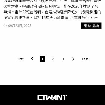
還呈現逐年攀升趨勢。環團認為，中火、興達老舊機組導致
碳排增高，呼籲政府盡速使其退場，能在2030年達到全台
無煤。審計部報告說明，台電推動逐步降低火力發電機組的
溫室氣體排放量，以2016年火力發電每1度電排放0.675公
斤溫室氣體作為基準，設定至今年需降低15％。但燃煤機組
繼續閱讀
09月23日, 2025
每1度電排碳量從2019年的每度0.890逐步攀升至每度
0.911，且台電過去3年多次違反環保法規，遭裁罰件數及金
額均逐年增加，要求台電積極改善，以落實永續發展及環境
保護。根據環境部列管汙染源資料查詢系統，台電2022至
2024年間，因違規排放、放流水超標等原因，總計違反環
保法規16次，累積罰鍰895萬4000元，其中以違反《空氣汙
First
1
2
3
Last
染防制法》10件最多，當中最嚴重的1次是中火貯煤場運送
煤炭過程中起火燃燒，導致大量黑煙及異味排出，被台中市
政府重罰500萬。台中市爭好氣聯盟執行長岳祥文認為，中
火、興達電廠等燃煤機組老舊效率變差，碳排自然會增加，
其中中火使用全台最老舊、汙染最嚴重的亞臨界機組，希望
能依照立法院今年通過的決議，如期在2028年達到無煤。
2050年淨零排放目標在前，更希望空汙最嚴重的燃煤機組
優先退場，並於2030年實現全台無煤。他也提到，違規案