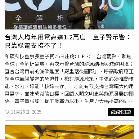
北市汐止區4.7萬戶，直接影響民眾日常生活；台水已於11
月28日前往基隆市警察局八堵分駐所正式報案，期盼司法單
位儘速追緝污染者。台水強調，公司同為受害者，自事件發
生第一時間啟動緊急處置程序，並全力配合環保及司法單位
追查污染源頭，期盼污染者能儘速依法究責，以保障公共水
台灣人均年用電高達1.2萬度 童子賢示警：
源安全。台水公司籲請基隆市政府環保局依「水污染防治
只靠綠電支撐不了！
法」加強稽查作業，並針對污染者採取最嚴厲之法律處分，
同時商請地檢署協助追查，務必將污染者繩之以法，以維護
和碩科技董事長童子賢25日出席COP 30「台灣觀點．聚焦
公共用水安全與社會公義。
全球」全解析論壇，再次示警台灣的能源結構與減碳困境；
直言台灣目前的減碳進度「嚴重落後國際」，呼籲政府應正
視全球氣候變遷的急迫性，檢討能源政策，主張必須推動核
能、水力、綠能「核綠共存」，才能有效支撐台灣龐大的用
電需求，並達成減碳目標。回顧人類文明史與能源發展的關
係，童子賢強調，從工業革命以來，生產力大幅提高的同
時，也帶來了氣候變遷的巨大威脅；並引用科學數據與歷史
繼續閱讀
11月26日, 2025
案例，包括小冰河期對社會動亂的影響，以及全球科學家對
氣溫上升的精確推測，證明氣候變遷與人類工業活動密切相
關，並強調目前國際公認的攝氏1.5度溫控防線已面臨失
守。童子賢指出，台灣的能源結構面臨嚴峻挑戰，目前人均