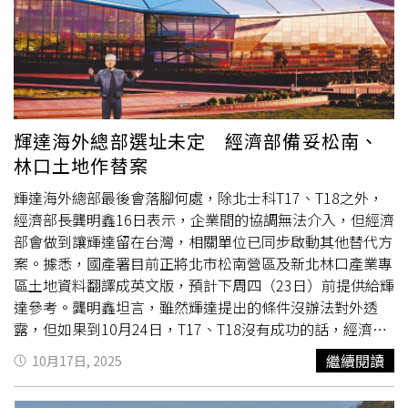
長黃偉傑表示，9月外銷訂單表現優於預期，主要是先前預
期新舊產品交替期將至，出貨可能趨緩，但實際上伺服器的
訂單仍比預期還要高，並補充終端需求雖未明顯回溫，大陸
產能以及對等關稅壓抑傳產表現，但台灣仍是AI主要供應
者，預期第4季成長動能持續，變數在232條款的談判結
果，只要第4季金額超過1497億美元，可望打破2021年
6741億美元紀錄。統計處預期10月外銷訂單區間在686至
輝達海外總部選址未定 經濟部備妥松南、
706億美元間，年增23.7％至27.3％，預期前10月累計訂單
林口土地作替案
為5930億至5950億美元，年增22.4％至22.8％。
輝達海外總部最後會落腳何處，除北士科T17、T18之外，
經濟部長龔明鑫16日表示，企業間的協調無法介入，但經濟
部會做到讓輝達留在台灣，相關單位已同步啟動其他替代方
案。據悉，國產署目前正將北市松南營區及新北林口產業專
區土地資料翻譯成英文版，預計下周四（23日）前提供給輝
達參考。龔明鑫坦言，雖然輝達提出的條件沒辦法對外透
露，但如果到10月24日，T17、T18沒有成功的話，經濟部
會提出一些選擇，將類似條件的備案中選出，他也鬆口「目
繼續閱讀
10月17日, 2025
前有幾個選項」，正加速與地方政府溝通。據了解，為配合
輝達希望總部蓋在新竹以北，國庫署將僅提供2塊土地給輝