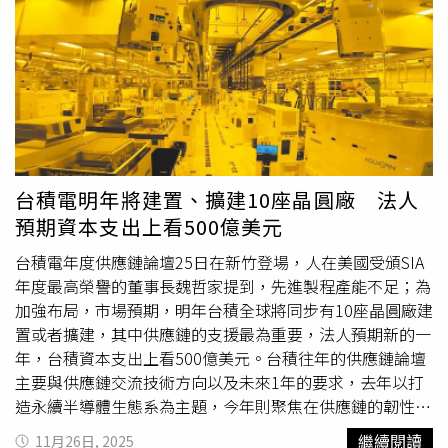
年用電量高達1.2萬度，遠高於日本和德國，反映了國內高
耗能產業佔比高，而台灣主要的污染排放源中，用電占一半
以上，交通運輸佔13％到15％，兩者合計造成台灣約7成的
污染，並強調在全球500個最大的二氧化碳排放點中，台灣
竟占了8個，台中火力發電廠、中鋼、中龍鋼鐵等皆榜上有
名。在乾淨能源使用方面，童子賢表示，台灣在1985年核
能使用高峰期時，乾淨電力曾達到63％的水準，然而，到
2024年，台灣的乾淨能源比例已大幅降至僅約17％（包含
台積電明年將建置、擴建10座晶圓廠 法人
核能佔4.2％），遠低於全球平均的41％。「只靠綠能支撐
預期資本支出上看500億美元
不了人類社會龐大的用電」童子賢強調，而台灣想追上國際
減碳進度，須從根本上調整能源結構。他認為，全球的經驗
台積電年度供應鏈論壇25日在新竹登場，人在美國受頒SIA
顯示，新興的太陽能和風力發電目前僅貢獻全球約14％的電
年度最高榮譽的董事長魏哲家提到，先進製程產能不足；為
力，要滿足日益增長的用電需求，應納入其他穩定的乾淨電
加強布局，市場預期，明年台積全球將同步有10座晶圓廠建
力來源。童子賢建議，台灣應效法國際，推動核能、水力與
置或者擴建，其中供應鏈的支援最為重要，法人預期新的一
綠能「核綠共存」的策略，讓發電的乾淨程度大幅提高。他
年，台積資本支出上看500億美元。台積往年的供應鏈論壇
舉例瑞士、歐盟等國，即便有部分國家經歷核電爭議，但整
主要與供應鏈交流技術方向以及未來1年的要求，去年以打
體歐盟核能佔比仍達23％，且全球有22個國家（佔全球
造永續半導體生態系為主題，今年則聚焦在供應鏈的韌性，
GDP 8成）共同呼籲核能應增加3倍。
主要原因在於2奈米製程在下半年量產加速，A16製程的開
繼續閱讀
11月26日, 2025