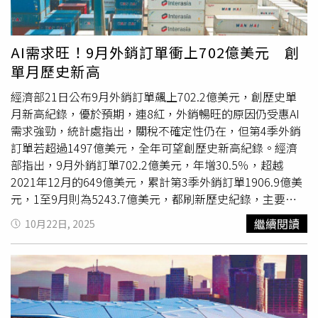
下次一定會改進，今天真的很高興可以來到台積電運動會，
台積電真的是讓人驚嘆的公司，強調現在2間公司都這麼
大，大家都很忙，希望台積電繼續加油。魏哲家指出，台積
AI需求旺！9月外銷訂單衝上702億美元 創
電今年的營收、獲利都創下歷史下新高，是大家努力的結
單月歷史新高
果，並宣布去年為了感謝大家的努力給出小禮物，今年比去
年多了5千元，共2.5萬元，但不僅限台灣廠區，而是全球廠
經濟部21日公布9月外銷訂單飆上702.2億美元，創歷史單
區的員工都有加碼，隨即現場爆出歡呼。
月新高紀錄，優於預期，連8紅，外銷暢旺的原因仍受惠AI
需求強勁，統計處指出，關稅不確定性仍在，但第4季外銷
訂單若超過1497億美元，全年可望創歷史新高紀錄。經濟
部指出，9月外銷訂單702.2億美元，年增30.5％，超越
2021年12月的649億美元，累計第3季外銷訂單1906.9億美
元，1至9月則為5243.7億美元，都刷新歷史紀錄，主要受
惠AI、高效能運算以及雲端產業需求持續熱絡。至於接單來
繼續閱讀
10月22日, 2025
源，以美國訂單252.9億美元最多，年增40.2％，東協訂單
高達147.4億美元，年增57.5％，2地區都以電子產品訂單增
幅最多，大陸及香港地區訂單122.3億美元，較去年同期成
長11.6％，累計1至9月接單自美國金額為1862.1億美元，大
陸及香港1004.1億美元，東協968.8億美元。經濟部統計處