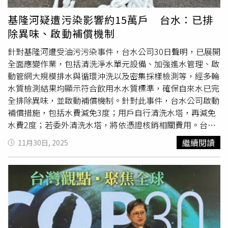
基隆河疑遭污染影響約15萬戶 台水：已排
除異味、啟動補償機制
針對基隆河遭受油污污染事件，台水公司30日聲明，已展開
全面應變作業，包括清洗淨水單元設備、加強進水管理、啟
動管網大規模排水與循環沖洗以及密集採樣檢測等，經多輪
水質檢測結果均顯示符合飲用水水質標準，確保自來水已完
全排除異味，並啟動補償機制。針對此事件，台水公司啟動
補償措施，包括水費減免3度；用戶自行清洗水塔，再減免
水費2度；若委外清洗水塔，將依憑證核銷相關費用。台水
表示，27日清晨6時26分，台水公司人員於基隆河八堵抽水
繼續閱讀
11月30日, 2025
站例行巡查，發現河面出現油污情形，立即依應變程序停止
抽取基隆河原水，迅速切換新山水庫供水等緊急處置；並在
7時14分通報基隆市環保局，環保單位到場後，巡查周邊溝
渠及基隆河段上游，發現崇智橋、八堵抽水站、暖江橋與碇
內加油站周邊少量油污漂浮，立即設置攔油索，並持續追查
污染源，目前尚未查獲實際污染行為人。調查該事件除影響
基隆市仁愛、安樂、信義、七堵、中山等區約10.5萬戶，新