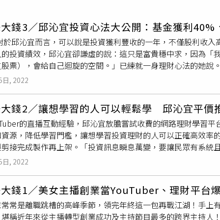
寵物
大錢3／邱沁宜投資心法大公開：基金獲利40%、
運勢
年對於邱沁宜而言，可以說是投資獲利豐收的一年，不僅股利收入
運動
人的投資績效，邱沁宜卻謙虛的說：這只是富貴穩中求，因為「
梅酒
支股票），會給自己迴旋的空間。」已練就一身理財心法的她說
為了增加被動收入的穩定性，重新配置資產，她先提高有固定孳
5日, 2022
求穩、再求成長，「光靠每年領到的配息債券孳息，可以支付給
的理財規劃。有了穩定的孳息收入後，邱沁宜也開始配置更多積
賺大錢2／讓想學習的人可以輕鬆學 邱沁宜平價
因為每天在錄影沒時間看盤，所以投資不做短線，只買好公司，
uTuber的直播互動經驗，邱沁宜放膽嘗試收費的網路理財學習
。」她直言，「這讓我立在不敗之地！一年股息收入超過200萬
和資源，降低學習門檻，讓想學習投資理財的人可以正確高效率
的公司。」她強調：「你永遠不知道會發生什麼事情，所以投資
製剪接完成製作再上架。「投資訊息瞬息萬變，要讓民眾有系統
放在產業前景好、低基期、高股息的股票，不限產業或類股。其
播！」做過多年電視Live節目的邱沁宜深知，「理財老師不太會
中心執行副總編輯的歷練，離職後實現了邱沁宜想要做的事業，人
5日, 2022
。」她一語道破，首創《夢想起飛》直播互動節目理財課程的關
大盤跌至8,523點時，邱沁宜曾錄製一段影音視頻，高唱「海
回饋觀眾多年來的信任跟支持，2018年底第一個課程開播時，
很厲害，但我不融資，靠著手上現金咬著牙沒有跑，甚至還小加碼了一
大錢1／美女主播創業當YouTuber、理財平
，是市場上天王級的人物，主題都是講他們最強項的專業，費用
在都賺翻了。」她牢牢把握住一個信念，就是股市長期趨勢是往
末常常是離職跳槽的高峰季節，領完年終這一包再戰江湖！手上
堂課都不止這個價錢，被老師開玩笑說『你把市場行情都打壞了
定會回來。「我也喜歡買基金，可培養耐心跟紀律，很適合一般
，堪稱近年來從主播轉型創業成功及主持節目最多的跨界主持人
在這個平台學習太幸福了。一些天王級老師平常是王不見王，竟
定額方式投資基金，並且在累積到一定報酬率後，例如20%、3