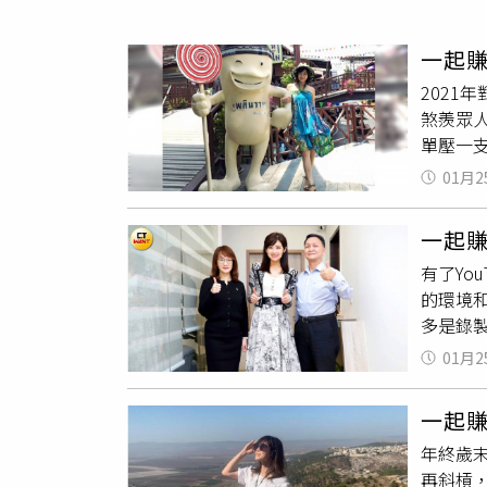
人物
汽車
一起賺
專欄
2021
房產新勢力
煞羨眾
單壓一
邱沁宜
01月2
票，先
了這樣
一起
產……
有了Yo
對價位
的環境
長前景
多是錄
到七成
法就是直
部財經
01月2
合起來
3月台股
方向，
帳戶負得
一起賺
位老師
點，現
年終歲
外面一
部位一
再斜槓
學直呼
採取定期