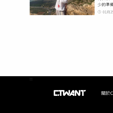
少的準
的好人
安，另
告別體
我願意
40%
01月2
為你準
民方式
開始出
節目從
樂活大叔
舉例來
數的Yo
YouT
不隱藏
說：「
《夢想起
自由！
願政大
飛》理
ETF，
執行副
程？我
如此操作
拜。問
有步驟含
酬率年
一直是
付費收
生中一
「還有
她的忠
時候就
邱沁宜
去新聞
的，還
她，第
答，「
:::
亂中，
有自己
的平安
老師都
關於C
「12
百萬元
期對我
力。」
離職念
宜希望