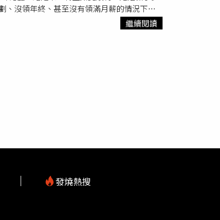
計劃、沒領年終、甚至沒有領滿月薪的情況下，
好朋友啦」，一位老師就笑說：「你知道為什麼
沁宜2021年投資台股基金的報酬率高達逾
一天就是在做準備了，勇敢展開信心之旅，上帝
結在一起，很感謝老師們願意共襄盛舉，用更親
她也特別提醒，若基金績效表現不如預期，甚至
繼續閱讀
還認真在「台大E勢泮」進修的邱沁宜，手上
想起飛》理財平台找來平常難得同台的名師，如
那段時間，才能創造定時定額投資的微笑曲線，
餘，還以《自由女神邱沁宜》當起有23萬訂閱
沁宜臉書）邱沁宜最初做《自由女神邱沁宜》
益雖然小負，但相信有一天它會回來。」邱沁宜
閱。回首20多年的媒體人生，邱沁宜有感而發的
，但廣告收入其實不多，攤不了製作成本。後來開創
財富就自由了，拿回人生的自主權，才能真正得
是，把握每個當下全力以赴。」從當年的第一志
人一路從電視台、YouTube跟隨到《夢想起
分享了一個高勝率投資ETF的策略，｢我也買
名女主播，壹電視財經台2010年創台時，身為
目講這麼多理財內容，為什麼要去付費收看課
以月KD線50以上出現死亡交叉，視為賣出訊號，
管理，當時還曾壓力大到身體出狀況住院一個禮
散式的免費內容有所不同，邱沁宜端出有系統、
TS等幾個不同市場ETF，我都是這樣操作，報
珍惜能運用的資源跟舞台，能夠不斷嘗試創新，
00人報名就算成功，結果第一班就來了500人
天做股票，不用萬八萬九都急著要跟上。你的人
宜重回主播台播報，讓喜歡做創新的她開始思索
就會走出新的路。」也有學生告訴她，一直都是
過了，一定還有下一次。這是經驗值，機會到的
2017年，邱沁宜迎來人生的重要轉折。當年，
經跟著上課兩年了。邱沁宜感恩地說，這也是過
當大家很恐慌、都沒有錢的時候，你還人好好
希伯萊大學進行學術交流，身為虔誠基督徒的
怎麼投資才能賺錢？「我不知道」邱沁宜一律回
一端的職場風暴正向她襲來。在看不見前方的慌
小時候有沒有遇過家人炒股失利陰影或破產，只
們常常祝福別人平安，當下才發現原來在風雨中
以沒有標準答案。」「因為《夢想起飛》找來的
改變！」來自以色列的啟示，讓她回台後選擇
。」有同學開心分享，曾經付費聽投顧卻賠了幾
發燒熱搜
，慰留不成，勸她領完年終再走。「我只說這個日
些反饋都是我遇到困難時，堅持走下去的動
公司後來成全了她。邱沁宜坦誠，過去好幾次有
，全方位提供學員專業有效率的學習課程，財金
m
職時，卻是沒有計畫。「每次人生幽谷，總看到
習平台除了首創直播互動節目外，還有一個創