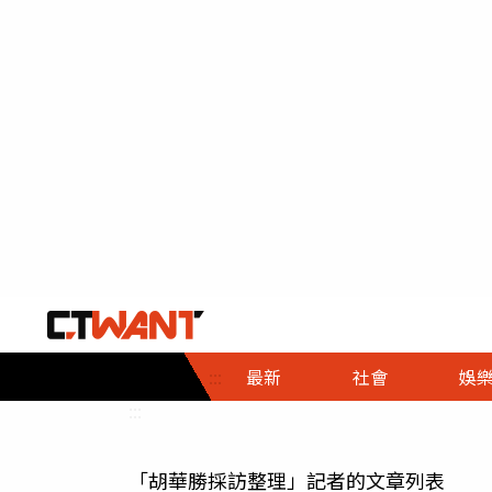
社會首頁
娛樂首頁
財經首頁
政
:::
最新
社會
娛
時事
即時
熱線
:::
直擊
大條
人物
「胡華勝採訪整理」記者的文章列表
調查
專題
３Ｃ