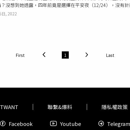
備？沒想到她透露，四年前竟是選擇在平安夜（12/24），沒有
緣，過去常熱心幫忙打書推薦甚至站台，她說，「大家本來就是
一方面還是持續定時定額扣款，重新累積新的部位，這一招也讓邱
制內的工作。離職創業的當下，根本毫無準備，「過去努力的每
參與嗎？完全是賣你面子！」這可能也是她的優點啦，把大家集
，這個還是她採取日日扣，每天都扣款的高報酬好成績哦。此外，
5日, 2022
備的那扇窗就會一一打開。」如今每周一到周五都忙著錄影，週末
推廣理財教育。在財經圈有好人緣的邱沁宜，登高一呼便為《夢
現虧損時，也千萬不能停止扣款，中間過程不必太在意，要熬過
電視到網路，從財經、兩性到政經，理性與感性自由切換，游刃有
施昇輝(左一)、華爾街操盤手闕又上(左二)。（圖／翻攝自邱
說，「我很喜歡泰國，也有買泰國基金，目前還一直扣，現在收
uTuber，首創直播理財節目課程《夢想起飛》，引來破萬人訂
uber，做免費財經節目給大家看，訂閱數2年成長至23萬多人
自己也有買到還在賠錢的基金。自由女神邱沁宜認為心靈自由，
人生能計劃的都是小事，大事都是沒辦法計畫的，唯一能做的就
飛》理財學習平台時，學員90%都是初次參與線上理財課程，多數
。（圖／翻攝自邱沁宜臉書）除了定時定額買基金之外，邱沁宜還
新聞系畢業後，邱沁宜歷經雜誌、報紙及電視台，從記者到成為知
財學習網站。其實，一開始朋友並不看好這個模式，「你免費節
以月KD線（K線與D線）50以下出現黃金交叉，為買進訊號，並
總編輯的她，更帶領60人財經團隊，主持、製作、幕前幕後運籌
覺得其實大不同啊，內心很堅定想做做看。」為要與片段式及分
勝率很高，等於是買便宜的價位，賣在相對高點，包括印度、REI
First
1
Last
她幹嘛這麼拼？「有時候越難走的路越有價值」，邱沁宜說她很
金量很高的牛肉，有付費學習價值的課程，「當初設定，只要有1
化有三成以上，好的還有五成。」「投資人千萬不要急，不用天
她工作跟成就的動力。三年後，壹電視易主資源環境改變，邱沁
看，這顛覆一般人的想法。也啟示我，不要自我設限，勇敢嘗試
定會等到一、兩次的股市大海嘯，甚至更多次，不用擔心上次錯
其他的可能嗎？該不該離開舒適圈？」這念頭在她腦中揮之不去。
實觀眾，因為信任她的專業跟安排，不假思索立刻報名、一路已
要把握。請記住，人生做對二、三次就夠了！」她慎重提醒，「
在北京大學光華管理學院在職進修，跟北大同學一起飛到以色列
工作長期累積的資產吧，人生每一步都不會白走的。很多人問要
有錢進場，那麼你就是贏家！」
一次到耶路撒冷內心非常感動。沒想到，人在聖城，遠在地球另
我又不是你！每個人家庭背景、個性、環境、口袋深度不一樣，
她奇妙地感受，「上帝同在的信心，帶來了內心的平安」，「我
知道。再比方說，有人說融資該死，也有人融資做得很好的，所
才是真平安。」心靈平安的當下，邱沁宜做了個決定，「該做些
很厲害，你（學員）可以自己好好學習，找出最適合的投資方式
TWANT
聯繫&爆料
隱私權政策
月24日」平安夜這一天離職，當時的主管聽到這個日期都傻眼了
，在這邊只花親民的費用，就知道自己最適合的投資屬性，「這
實在很有意義」，她說，這份平安的勇氣比什麼都還珍貴，感謝
《夢想起飛》理財平台從產業、財報、籌碼、ETF到技術分析等
Facebook
Youtube
Telegra
頭，都有很好的工作選擇，因為擔心猶豫而沒行動，反倒真正離
大家可以宜起自由！（圖／翻攝自邱沁宜臉書）《夢想起飛》學