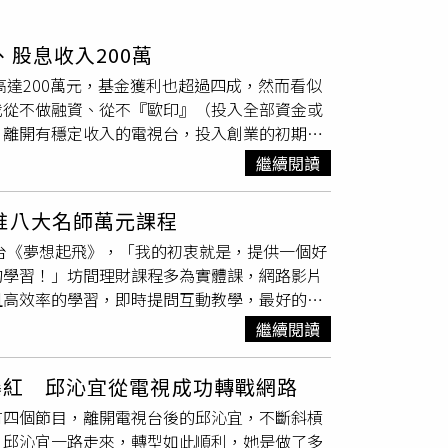
股息收入200萬
高達200萬元，基金獲利也超過四成，然而看似
我從不做融資、從不『歐印』（投入全部資金或
。離開有穩定收入的電視台，投入創業的初期，
息收益的投資部位，例如債券基金、高股息股
繼續閱讀
媽媽每個月的孝親費，」孝順的邱沁宜體貼地做
極的投資部位，「基金、台股、美股、房地
推八大名師萬元課程
或有高殖利率的股票，且要買在便宜跟合理的相
平台《夢想起飛》，「我的初衷就是，提供一個好
元。」「中長線投資我會選殖利率5%以上、有成
的學習！」坊間理財課程多為實體課，網路影片
配置『穩健』很重要！」她的台股部位中，約六
且高效率的學習，即時提問互動教學，最好的方
他三成則是比較題材性的操作。有了電視台新聞
做Live節目，我有優勢跟專業資源可以把它結
生更寛廣。（圖／翻攝自邱沁宜臉書）2020年
繼續閱讀
鍵。從無開課收費經驗的邱沁宜，為要觀察市場
浪滔滔我不怕」，她準備要捕大魚。「那時，我的
她決定大幅降低學習投資理財的門檻。「我找來八
些，如今大盤已從8,523點到18,000
台爆紅 邱沁宜從電視成功轉戰網路
卻打到骨折哦，十堂課只收三千多元，很多老師
上走，被套是一時，難過一下或加碼再買，投資
有四個節目，離開電視台後的邱沁宜，不斷斜槓
』。」低門檻卻可獲得最優質的內容，讓很多同
人投資。」邱沁宜還大方地分享賺錢策略，就是
！邱沁宜一路走來，轉型如此順利，她是做了多
不可思議的齊聚一堂。這也歸功她長期在財經圈
0%或40%後，一方面贖回投資部位，落袋為