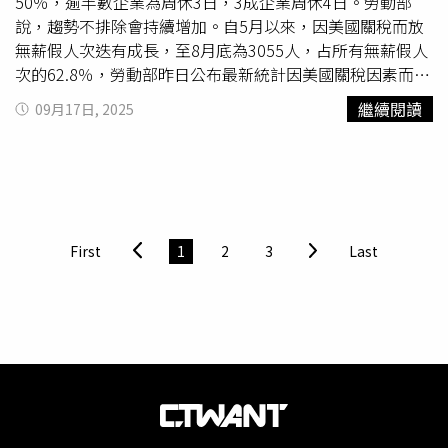
委同志，會與新主席攜手合作，在立法院顧好人民荷包、制
50％，逾半數企業為周休3日，3成企業周休4日。勞動部
定更多民生法案，守護台灣安全，堅守中華民國，維護兩岸
說，趨勢不排除會持續增加。自5月以來，因美國關稅而放
和平的重責大任。
無薪假人次迭有成長，至8月底為3055人，占所有無薪假人
次的62.8％，勞動部昨日公布最新統計因美國關稅因素而實
施無薪假人次占比已升至85％。實施無薪假的企業集中在製
繼續閱讀
09月17日, 2025
造業，共有271家、6870人，且集中於金屬機電工業達231
家、5731人，而批發及零售業以45家、368人次之；9月中
旬，中科新增多家廠商，實施規模都上看上百人。「不排除
會持續增加」，勞動部勞動條件及就業平等司長黃琦雅表
示，本期減班休息的企業仍集中於製造業，有多家中型企業
實施100人以上的減班休息，尚未看到大型企業；採行無薪
First
1
2
3
Last
假的原因多為客戶觀望、訂單不穩定等，但也有企業稱可能
會有急單湧入、希望保留彈性，將密切觀察趨勢。國民黨立
委王鴻薇指出，前2天政府公布的進出口數字很漂亮，人均
GDP還超越韓國，其實都是假象，都是因為關稅引發的搶單
效應，美國對等關稅的影響正要慢慢浮現。國民黨立委謝衣
鳯說，彰化鄉親一再反映面臨無薪假、失業及關廠的困擾，
希望可以納入這次特別預算的優先對象，國民黨在審查特別
預算時，會特別要求各部會著重補貼。民眾黨立委林國成