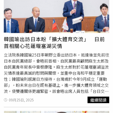
再收案。財政委員會收案彙整後，提供各黨團及相關行政部
門參考，俾利10月15日（星期三）下午進行協商。您的每
一份支持都至關重要。我們已開通LINE Pay、Google
Pay、Apple Pay及信用卡等多種贊助方式，讓您的心意能輕
鬆、安全地傳達。
韓國瑜出訪日本盼「擴大體育交流」 日前
首相關心花蓮堰塞湖災情
立法院長韓國瑜25日率朝野立委出訪日本，抵達後並先前往
日本自民黨總部，會晤前首相、自民黨最高顧問麻生太郎及
自民黨青年局長中曾根康隆。麻生太郎對於花蓮堰塞湖溢流
災情表達最真誠的慰問與關懷，並重申台海和平穩定重要
性；韓國瑜則感謝日方接待，台灣甫於今年9月成立「運動
部」，盼未來台日在既有基礎上，進一步擴大體育領域之交
流，使雙邊關係更趨緊密。該會晤出席人員包括「台日交流
聯誼會」副會長洪孟楷與黃珊珊，以及國民黨立委許宇甄、
繼續閱讀
09月25日, 2025
王鴻薇、翁曉玲、林倩綺；民進黨立委何欣純、王美惠及郭
昱晴，自民黨青年局長代理眾議員平沼正二郎、自民黨青年