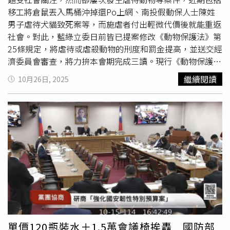
移工將倉鼠丟入馬桶沖掉還Po上網、南投假動保人士陳姓
男子虐待犬貓致死案等，而施虐者付出輕微代價後就能重返
社會。對此，藍綠立委日前皆已提案修改《動物保護法》第
25條規定，將虐待或虐殺動物的刑度和罰金提高，並送交經
濟委員會審查，將力拚本會期完成三讀。現行《動物保護
法》第25條規定，宰殺、故意傷害或使動物遭受傷害，致動
繼續閱讀
10月26日, 2025
物肢體嚴重殘缺或重要器官功能喪失，或宰殺犬、貓或經中
央主管機關公告禁止宰殺之動物，處2年以下有期徒刑或拘
役，併科新台幣20萬元以上、200萬元以下罰金。綠委吳沛
憶等16人提案指出，美國「防止虐待和折磨動物法案」將故
意殺害動物視為聯邦重罪，並對犯罪者處以最高7年刑期，
因此將《動保法》第25條規定的有期徒刑，刑度由2年以
下，上修至7年以下。綠委郭昱晴等人的提案版本，刑度則
由「2年以下」上修至「3年以下」，併科罰金上修至新台幣
30萬元以上、300萬元以下；綠委張宏陸版本，刑期則上修
至5年以下，併科罰金提高為新台幣50萬以上、500萬以
下，並將《動保法》25條之一「使用藥物、槍枝致複數動物
死亡情節重大者」併入，且加重其刑二分之一、不得易科罰
單價120瓶裝水＋1.5萬會議椅挨轟 國防部