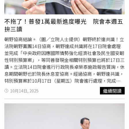
馬文君、民眾黨團達成協議，自砍4770萬5千元。另外戰備
飲用水部分，除馬文君外、藍委翁曉玲、民眾黨團都提案要
刪除。翁曉玲表示，國防部次長有去找他討論，但對於戰備
不拖了！普發1萬最新進度曝光 院會本週五
水這麼貴還是無法接受因此提案刪減7億。國防部長顧立雄
拚三讀
則說，希望可以刪除4億，留下3億來作業。最終朝野皆同意
刪除4億。其他項目部分，如陸海陸軍司令部游泳池整修工
朝野協商結論。（圖／立院人士提供）朝野終於達共識！立
程部分，馬文君認為現行已經有三軍共用泳池，且也有利用
法院朝野黨團14日協商，朝野達成共識將在17日院會處理
民間泳池資源，因此與國防部達成共識，陸軍刪除8214萬
並完成「中央政府因應國際情勢強化經濟社會及民生國安韌
元，海軍刪除1億2461萬等；另外湖口長安營區、金湯營區
性特別預算案」，等同普發現金相關特別預算也將於17日三
訓練場整修，已經於各年度編列預算，因此國防部也同意共
讀。立法院14日院會進行行政院長卓榮泰施政報告質詢，休
刪除約2億3千萬。另外在強化國土防衛能量項目，國軍醫院
息期間朝野也於院長休息室協商。經過協商，朝野達共識，
戰備暨戰略藥品衛材存儲空間整修工程案，馬文君強調考量
特別預算案於10月17日（星期五）院會進行處理，完成三
暫時電力限制，相關儲存設施是否能達成預期目標仍待討
讀程序，並不提出復議；當日院會不進行施政質詢，並處理
繼續閱讀
10月14日, 2025
論，經與國防部討論，國防部同意刪減3億2202萬。軍醫院
不須協商議案，當次會議不處理臨時提案。目前該特別預算
部分，購買野戰智慧醫療資訊系統部分，也因現正已有執行
案已經初審送出委員會，接下來就等朝野協商以及二輪提
的產官學合作案，不宜貿然大量推管制國軍基層，因此國防
案，協商結論也寫下，各黨團於10月15日（星期三）中午
部也同意刪減1億9264萬。另外還有零星千萬、百萬刪減
12時前，將「中央政府因應國際情勢強化經濟社會及民生國
數，詳細資料待財政委員會整理，不過協調過程氣氛融洽，
安韌性特別預算案」之提案，送至財政委員會彙整，逾時不
國防部並未在有保留案須至院會表決。