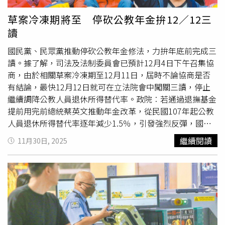
草案冷凍期將至 停砍公教年金拚12／12三
讀
國民黨、民眾黨推動停砍公教年金修法，力拚年底前完成三
讀。據了解，司法及法制委員會已預計12月4日下午召集協
商，由於相關草案冷凍期至12月11日，屆時不論協商是否
有結論，最快12月12日就可在立法院會中闖關三讀，停止
繼續調降公教人員退休所得替代率。政院︰若通過退撫基金
提前用完前總統蔡英文推動年金改革，從民國107年起公教
人員退休所得替代率逐年減少1.5％，引發強烈反彈，國民
黨團本會期將「停砍年金案」列為優先法案，立法院司法及
繼續閱讀
11月30日, 2025
法制委員會上月5、6日排審《公務人員退休資遣撫卹法》修
正草案及《公立學校教職員退休資遣撫卹條例》，修法重點
包括，修正退休所得替代率自民國113年1月1日起不再調降
或終止適用，或於114年後不再調降，以及審定退休所得隨
在職人員調薪重新計算或按消費者物價指數（CPI）累計成
長率調整。行政院發言人李慧芝表示，如果依照在野黨的提
案，114年停止調降退休所得替代率，公、教退撫基金將會