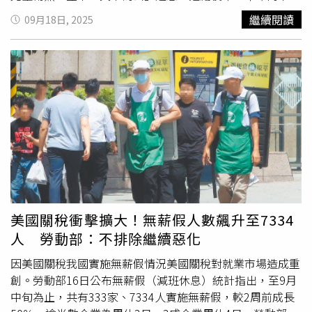
台日各層面的交流，推動民主、經濟及文化合作，並共同攜
功，同志仍須努力」。今日國民黨的困境，時刻提醒我們：
繼續閱讀
09月18日, 2025
手維護區域和平穩定。另外，眾多立委也致詞感謝，台日雙
革新自強，捍衛國家，庇佑人民，引領未來。傅崐萁強調，
方就體育合作、少子化與高齡化、區域安全、國會交流及台
立法院，一直是在野黨守護台灣2350萬人、對抗民進黨賴
日政
清德獨裁暴政的最前線，賴政府打擊異己變本加厲，府院黨
檢媒網軍側翼，各種誣衊攻訐潑髒水，治國無半撇，鬥爭尚
內行。傅崐萁說，過去立法院3個會期，他帶領國民黨團，
處在第一線兢兢業業，傾聽基層人民的聲音，來推動各項福
國利民法案，就是國民黨與民眾黨在野的團結合作，勇往直
前陸續完成了眾多不可能的任務。挺過大罷免，接下來要打
贏2026九合一大選，重新贏回人民的信任，2028重返執
政。傅崐萁說，「成功不必在我，但成功一定有我且對國家
人民有利，所以崐萁決定不參與這次黨主席選舉。」傅崐萁
表示，對於即將參選黨主席的鄭麗文、郝龍斌、羅智強、張
美國關稅衝擊擴大！無薪假人數飆升至7334
亞中等幾位優秀同志，想必是一場君子之爭，爭的是對國對
人 勞動部：不排除繼續惡化
黨對下一代的承諾。他給予滿滿的祝福，也冀望新主席能團
結所有在野力量，完成下架民進黨的共同目標。傅崐萁最後
因美國關稅我國實施無薪假情況美國關稅對就業市場造成重
表示，謝謝眾多伙伴不斷勸進、為他加油的好朋友們、特別
創。勞動部16日公布無薪假（減班休息）統計指出，至9月
是警界耿繼文及軍公教前輩的殷殷期許，他將與52位黨籍立
中旬為止，共有333家、7334人實施無薪假，較2周前成長