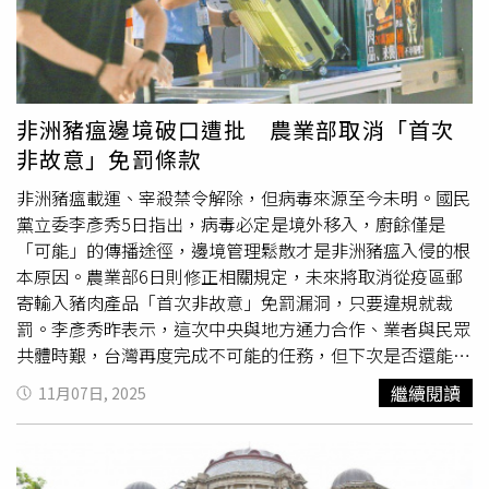
提早用完；此外，如果依照在野黨提案，退休金也跟著現職
薪水調整頻率和幅度，將對基金財務造成更大缺口。立法
院、行政院及考試院應共同維護並持續確保世代正義與維持
年金永續。由於相關討論朝野無共識，司委會召委、國民黨
立委翁曉玲當時宣布法案審查完竣，將送黨團協商，委員會
非洲豬瘟邊境破口遭批 農業部取消「首次
也於11日正式函送黨團協商，並透露，預計1個月內完成所
非故意」免罰條款
有協商程序，屆時可送院會二讀、三讀表決，此次修法雖無
法完全彌補損失，但至少能「止血」。藍委嗆綠 別再亂扣
非洲豬瘟載運、宰殺禁令解除，但病毒來源至今未明。國民
反年改帽子據了解，國民黨已決定12月4日安排黨團協商，
黨立委李彥秀5日指出，病毒必定是境外移入，廚餘僅是
開會通知書將於3日送出。由於兩項修法都是在11月11日審
「可能」的傳播途徑，邊境管理鬆散才是非洲豬瘟入侵的根
查報告製作完後才交付協商，因此起算一個月冷凍期，不論
本原因。農業部6日則修正相關規定，未來將取消從疫區郵
協商是否有結論，最快12月12日就可在立法院會中闖關三
寄輸入豬肉產品「首次非故意」免罰漏洞，只要違規就裁
讀。藍委吳宗憲強調，國民黨跟民眾黨支持年改，並沒有
罰。李彥秀昨表示，這次中央與地方通力合作、業者與民眾
「反年改」，此次修法不是要改為年改前的樣子，而是退休
共體時艱，台灣再度完成不可能的任務，但下次是否還能如
所得替代率砍了這麼多年，已經符合公平正義的要求，也是
此幸運？從這場危機中學到什麼？才是當前應思考的重點。
繼續閱讀
11月07日, 2025
時候應該做法律檢討，請民進黨不要再扣帽說在野黨「反年
她指出，農業部於民國111年5月公告「停止自發生非洲豬
改」。所得替代率低於70％ 不能再砍他認為，政府已經連
瘟之國家（地區）以郵遞寄送輸入豬肉產品」，違反者最高
續多年超徵千億，代表政府財政充足，再加上連年通膨，年
可罰100萬元，但其中第4條規定「若收件人非輸入人或首
金制度本來就要檢討。更重要的是，如果年金制度沒有與時
次輸入非故意者，不予處罰」，然而，查獲疑似包裹郵件案