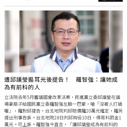
了政治利益強推的爭議法案。
計已逾88％，顯示使用者分布高度集中；而歐洲、大洋洲等
地區占比偏低。由於過去TaiwanPlus一再遭質疑觀看次數過
低，根本無法達到宣傳效果，監委表示，雖然觀看次數與時
數已呈現成長趨勢，但整體推廣成效與擴展國際能見度之政
策目標仍存有落差。監察院3月曾約詢TaiwanPlus的員工說
明，證人表示「TaiwanPlus離職率很高，民國114年初到3
月底，已知大概有10個人離職」、「每天早上選稿主持會議
的是住在紐西蘭的顧問，他沒有來過台灣，也不會講中文、
看不懂中文，會有其他3位關鍵人物提供選稿方向，總編輯
會從這些內容中挑選；但其中2位沒有跑新聞經驗，第3位則
是政治立場有點偏頗，沒有做到平衡報導」。監委直言，調
查結果顯示TaiwanPlus跨國團隊間，對於新聞選題標準認知
遭邱議瑩搧耳光後提告！ 羅智強：讓她成
差異甚大，常因文化理解、新聞敏感度及政策脈絡掌握不
為有前科的人
一，導致編採方向出現分歧。證人更進一步指出，我國籍員
工所提出的新聞選題建議，常遭主管否決或未予採納。突顯
立法院去年5月審議國會改革法案，民進黨立委邱議瑩在議
每日新聞選題決策權限集中於少數主管，形成決策主導權限
場拿扇子給國民黨立委羅智強左臉一巴掌，嗆「沒被人打過
失衡現象。監委另指出，TaiwanPlus是以英語播報為主的國
喔」，羅對邱提告，台北地院判邱賠償羅20萬元確定，羅另
際傳播平台，原本應該要展現台灣多元文化與語言特色，但
提出刑事告訴。台北地院28日判邱拘役10日，得易科罰金1
證人表示，曾因具台灣腔調的英語而遭主管拒絕出現在鏡頭
萬元。可上訴。羅智強今直言，「讓邱議瑩成為有前科的