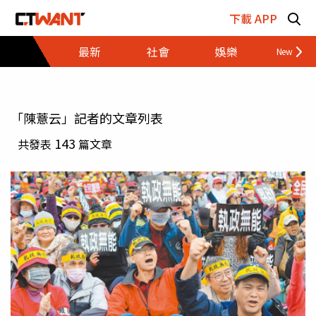
跳至主要內容區塊
下載 APP
最新
社會
娛樂
財經
「陳薏云」記者的文章列表
143
共發表
篇文章