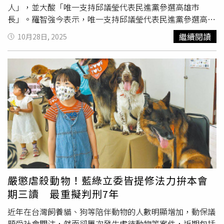
前播音，但目前播報人員已涵蓋英國、美國、印度、紐西蘭
人」，並大酸「唯一支持邱議瑩代表民進黨參選高雄市
等多種口音，卻排除台灣口音，不僅違背平台「傳遞台灣觀
長」。羅智強今表示，唯一支持邱議瑩代表民進黨參選高雄
點」初衷，也有歧視本國籍人才之虞。文化部表示，目前每
市長，這個判決反映了邱是最佳人選。羅智強表示，邱議瑩
繼續閱讀
10月28日, 2025
年以約8億元支持公視營運TaiwanPlus，公視已依董事會決
有三個第一，第一，暴力第一，她是暴力慣犯，所以法官也
議展開改革，相關精進作為將納入TaiwanPlus年度營運計畫
說她未獲教訓，她已經霸道久了，法院恐怕也沒辦法約束。
中。
第二是天坑第一，邱議瑩爭取到了高雄美濃大天坑，每個想
要從愛鄉土變成愛挖土的貪官汙吏，都應該去考察。第三，
踹門第一，法務部長的門也是她踹壞的，毀損公物第一。羅
智強大酸，邱議瑩三個第一，加上法院判決，絕對讓她有資
格參選高雄市長。他提告只是幫大眾爭個公道，讓暴力慣犯
邱議瑩受到法律制裁，民事已經判邱議瑩賠20萬元，現在也
非常欣慰法院判她拘役，「羅智強讓邱議瑩成為有前科的
人。」
嚴懲虐殺動物！藍綠立委皆提修法力拚本會
期三讀 最重擬判刑7年
近年在台灣飼養貓、狗等陪伴動物的人數明顯增加，動保議
題受社會關注，然而卻屢次發生虐待動物等案件，近期包括