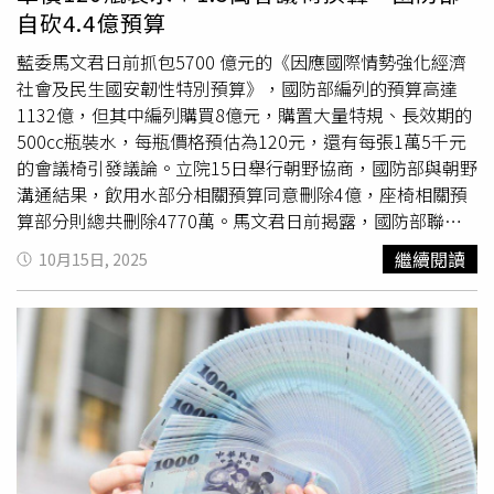
金，以期有效嚇阻對潛在違法者，尤其是針對具有再犯前
自砍4.4億預算
科、預謀虐殺、或公開社群平台直播虐待過程者。國民黨部
分，提出虐殺動物刑責加重的藍委包括林思銘、葉元之、洪
藍委馬文君日前抓包5700 億元的《因應國際情勢強化經濟
孟楷、楊瓊瓔等人。洪孟楷版本要求，宰殺、故意傷害動物
社會及民生國安韌性特別預算》，國防部編列的預算高達
或使動物遭受傷害，致其肢體嚴重殘缺或重要器官功能喪
1132億，但其中編列購買8億元，購置大量特規、長效期的
失，有任一情事者，處6個月以上、5年以下有期徒刑，罰金
500cc瓶裝水，每瓶價格預估為120元，還有每張1萬5千元
也提高至30萬至300萬。林思銘、葉元之版本也同要將最高
的會議椅引發議論。立院15日舉行朝野協商，國防部與朝野
刑期調高至5年，不過罰金起跳金額上升至50萬。楊瓊瓔則
溝通結果，飲用水部分相關預算同意刪除4億，座椅相關預
與郭昱晴同調，將最高刑責提高至3年、併科罰金上修至新
算部分則總共刪除4770萬。馬文君日前揭露，國防部聯合
台幣30萬元以上、300萬元以下。
作戰中心要購買每張5萬元的長官座椅；兵棋室編列的設備
繼續閱讀
10月15日, 2025
更新預算為3045萬元，會議桌椅的預算就高達250萬元。國
防部因應囤儲戰備用水，要編列近8億元，購置大量特規、
長效期的500cc瓶裝水，每瓶價格預估為120元，為目前採
購金額的12倍。據了解，高經費的座椅、飲用水引發國內廣
大輿論壓力，就連綠營都無法撐腰，因此也要求國防部「好
好處理」，國防部各單位也於近日積極與在野立委溝通。今
日朝野協商討論預算保留提案、黨團二輪提案。國防部共有
上百案，不過因為與國防部溝通順暢，大部分都維持原預
算，不過在引發爭議的聯合作戰中心整修案預算，國防部與