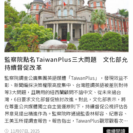
俱進改變，會吸引不到新的人才加入，如果沒有人要當公務
件超過1000例，真正執行裁罰的僅9件，裁罰率不到1％，
員，政府只會愈來愈糟。對於12月是否可能讓停砍公教年金
形同「網開99面」。李彥秀還說，根據衛福部食藥署民國
案三讀闖關？國民黨團書記長羅智強說，黨團一貫做法是不
111年公告，個人自用食品價值在1000美元以下、重量6公
會公布期程，但優先法案一個都不會落下，「該處理的時候
斤以內者可免查驗，審計部報告已揭露這是重大漏洞，去年
就會處理」。民眾黨立委林國成也強調，年金的議題，基本
多達70萬人次依此申請免查驗，更誇張的是，申請次數第1
上民眾黨支持停砍但不能走回頭路，停砍合情合理，因為最
名者1年內有294天送件，總計3002次，根本是以自用名義
初年改的時候，考試院就把退休所得替代率訂在70％，現在
進行商業輸入。李彥秀批評，基層檢疫人員辛苦守護民眾餐
已經砍到66.5％，應該要停不能再砍，大家也應該坐下來
桌安全，行政命令卻大開邊境漏洞，形同前功盡棄，呼籲政
監察院點名TaiwanPlus三大問題 文化部允
談。民進黨團幹事長鍾佳濱則指出，2012年前總統馬英九
府正視制度性缺陷，強化跨部會聯防，杜絕防線再失守。藍
持續督促改革
說「年金改革，今天不做，明天就會後悔。」前民眾黨主席
委牛煦庭日前質詢時也提到「首次輸入非故意」的漏洞，要
柯文哲2017年也大罵反年改團體「王八蛋」，皆顯示年金
求農業部檢討修正。據了解，農業部本來擔心引發民怨，內
監察院調查公廣集團英語媒體「TaiwanPlus」，發現效益不
改革是不分政黨的共識，也代表年金改革勢在必行。民進黨
部希望維持舊制，但經過研商，最後決定轉彎，昨日修正相
彰、新聞編採決策權限高度集中、台灣腔調英語被差別對待
團11月初就針對反年改法案公布民調，延續年改的支持率近
關規定，只要收件人為輸入人違規便裁罰。
等3大問題，且聘用的紐西蘭顧問不諳中文、從未來過台
6成，藍白支持者中，國民黨僅46％支持停改、民眾黨僅
灣，6日要求文化部督促檢討改進。對此，文化部表示，將
39％支持停改，在社會高度共識支持年改情況下，藍白難道
在尊重公共媒體獨立自主營運原則下，持續督促公視評估各
又要利用立院的人數優勢，將爭議法案暗渡陳倉嗎？他說，
界意見提出精進作為。監察院昨通過監委林郁容、紀惠容、
民進黨團會據理力爭，不過黨團是立院少數已為定局，希望
王美玉所提調查報告。報告指出，TaiwanPlus觀眾觀看次數
行政權，甚至是公民能給予更多力量，一起反對藍白再度為
區域集中於亞洲地區占67.6％，美洲次之占20.6％，兩者合
繼續閱讀
11月07日, 2025