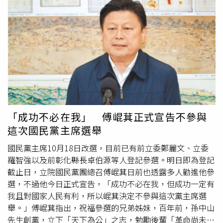
局國際副部長福田薰眾議員等人也陪同接見。麻生太郎先表
示，他獲悉花蓮光復鄉馬太鞍溪因堰塞湖溢流災情，造成嚴
重死傷，特別向台灣人民表達最真誠的慰問與關懷。麻生太
郎回憶，韓國瑜無論過去擔任地方首長，或現任立法院長，
多次訪日並積極推動雙邊交流，在台日友好關係中扮演舉足
輕重的角色。麻生強調，台灣與日本共享普世價值，是日本
最堅定的盟友與珍貴的夥伴。有關國際局勢，麻生太郎重
申，台海和平穩定對日本乃至整個東亞地區至關重要，日本
將盡全力維護台海穩定，並堅決反對任何片面改變現狀的行
為。他並提及，得知韓國瑜所率訪團將赴大阪參觀世界博覽
「成功不必在我」 傅崐萁正式宣告不參與
會，特別肯定台灣館展示最先進設備與科技，備受好評，深
這次國民黨主席選舉
受遊客喜愛。韓國瑜接續致詞表示，感謝麻生太郎及三位眾
議員撥冗熱情接待，立院三黨團這次遴派優秀立委國會外
國民黨主席10月18日改選，目前已有前立委鄭麗文、立委
交，而立院113席也已有84位立委加入「台日交流聯誼
羅智強以及前彰化縣長卓伯源等人登記參選。明日即為登記
會」，成為立法院規模最大的跨黨派國會聯誼平台。韓國瑜
截止日，立院國民黨團總召傅崐萁日前也透露多人勸進他參
並介紹運動部將於9月成立，盼台日擴大體育交流。韓國瑜
選，不過他今日正式宣告，「成功不必在我，但成功一定有
並回應麻生太郎所提的職務艱鉅之處，表示立法院作為國家
我且對國家人民有利，所以崐萁決定不參與這次黨主席選
最高民意殿堂，必須兼顧行政監督與立法推動、平衡三大黨
舉。」傅崐萁指出，祝福參選的兄弟姊妹，百年前，孫中山
團意見，並肩負推動國會外交的重要使命，未來將持續深化
先生創黨，立下「天下為公」之志，勉勵後輩「革命尚未成